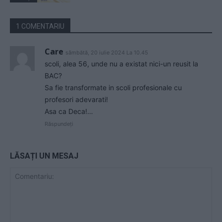
1 COMENTARIU
Care
sâmbătă, 20 iulie 2024 La 10.45
scoli, alea 56, unde nu a existat nici-un reusit la
BAC?
Sa fie transformate in scoli profesionale cu
profesori adevarati!
Asa ca Deca!…
Răspundeți
LĂSAȚI UN MESAJ