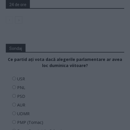
24 de ore
Sondaj
Ce partid ați vota dacă alegerile parlamentare ar avea
loc duminica viitoare?
USR
PNL
PSD
AUR
UDMR
PMP (Tomac)