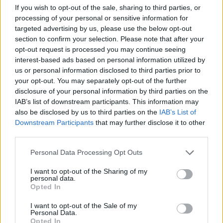
apropiate, oferă numeroase beneficii pentru companiile
If you wish to opt-out of the sale, sharing to third parties, or
processing of your personal or sensitive information for
de tehnologie educațională. Aceste beneficii includ
targeted advertising by us, please use the below opt-out
reducerea costurilor, accesul la talente calificate și
section to confirm your selection. Please note that after your
îmbunătățirea comunicării și colaborării.
opt-out request is processed you may continue seeing
interest-based ads based on personal information utilized by
us or personal information disclosed to third parties prior to
Exemple de
nearshoring companies
de succes includ
your opt-out. You may separately opt-out of the further
cele care colaborează cu parteneri din Europa de Est
disclosure of your personal information by third parties on the
pentru a dezvolta soluții tehnologice inovatoare pentru
IAB’s list of downstream participants. This information may
educație.
also be disclosed by us to third parties on the
IAB’s List of
Downstream Participants
that may further disclose it to other
third parties.
Concluzie
Personal Data Processing Opt Outs
În concluzie, tehnologia are un impact semnificativ
I want to opt-out of the Sharing of my
asupra educației în România, transformând modul în care
personal data.
elevii învață și interacționează cu informația. Recrutarea
Opted In
de specialiști IT și profesioniști în securitate cibernetică
I want to opt-out of the Sale of my
este esențială pentru a susține această transformare.
Personal Data.
Opted In