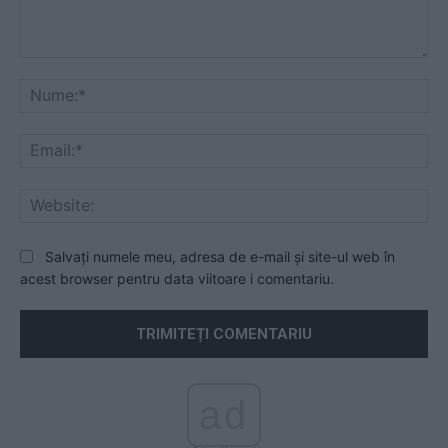
Comentariu:
Nu
Ema
Web
Salvați numele meu, adresa de e-mail și site-ul web în
acest browser pentru data viitoare i comentariu.
ad