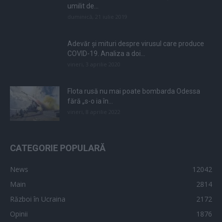
umilit de...
duminică, 21 iulie 2019
Adevăr și mituri despre virusul care produce
COVID-19. Analiza a doi...
vineri, 3 aprilie 2020
Flota rusă nu mai poate bombarda Odessa
fără „s-o ia în...
vineri, 8 aprilie 2022
CATEGORIE POPULARĂ
News
12042
Main
2814
Război în Ucraina
2172
Opinii
1876