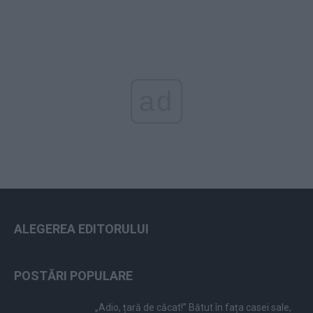
ad
ALEGEREA EDITORULUI
POSTĂRI POPULARE
„Adio, țară de căcat!” Bătut în fața casei sale,