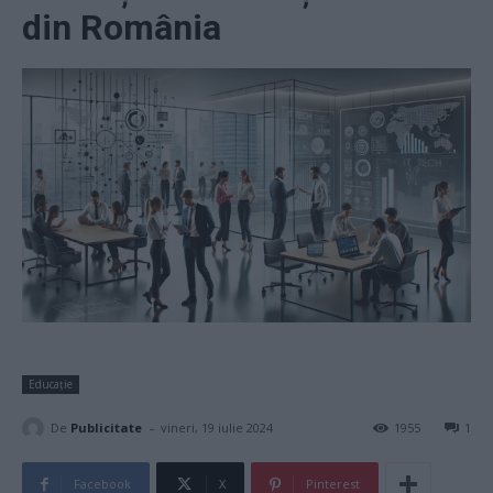
din România
Educație
-
De
Publicitate
vineri, 19 iulie 2024
1955
1
Facebook
X
Pinterest