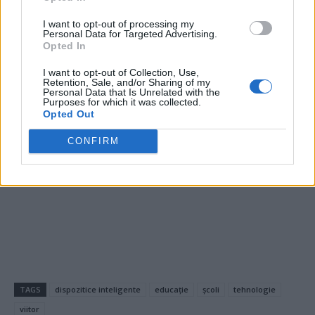
Colaborarea cu agenții de recrutare din Olanda și
companiile de nearshoring poate facilita accesul la
I want to opt-out of processing my
Personal Data for Targeted Advertising.
talentele necesare și poate contribui la succesul pe
Opted In
termen lung al inițiativelor educaționale.
I want to opt-out of Collection, Use,
Retention, Sale, and/or Sharing of my
Personal Data that Is Unrelated with the
Investițiile în tehnologie și recrutarea de profesioniști
Purposes for which it was collected.
calificați vor continua să joace un rol crucial în
Opted Out
promovarea inovației și îmbunătățirea calității educației în
CONFIRM
România.
- Advertisement -
TAGS
dispozitice inteligente
educație
școli
tehnologie
viitor