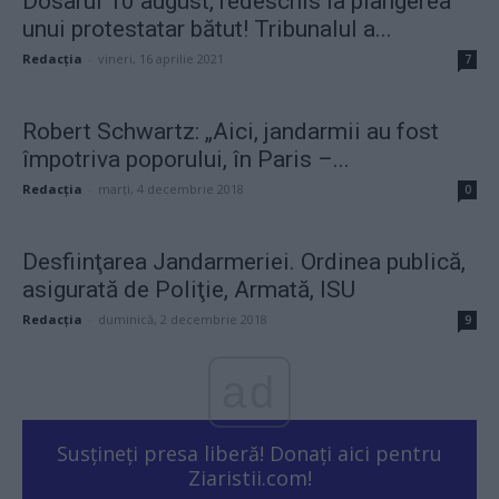
Dosarul 10 august, redeschis la plângerea
unui protestatar bătut! Tribunalul a...
Redacţia
-
vineri, 16 aprilie 2021
7
Robert Schwartz: „Aici, jandarmii au fost
împotriva poporului, în Paris –...
Redacţia
-
marți, 4 decembrie 2018
0
Desfiinţarea Jandarmeriei. Ordinea publică,
asigurată de Poliţie, Armată, ISU
Redacţia
-
duminică, 2 decembrie 2018
9
ad
Susțineți presa liberă! Donați aici pentru
Ziaristii.com!