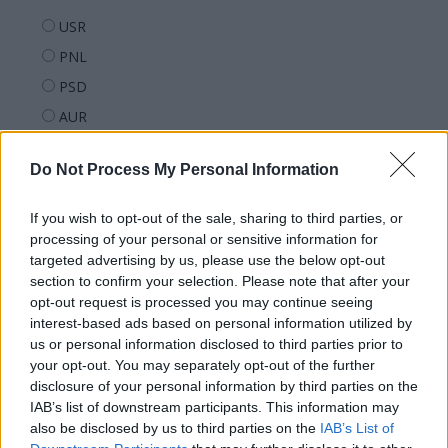
USR
PNL
PSD
AUR
UDMR
Do Not Process My Personal Information
PMP (Tomac)
Forța Dreptei (L. Orban)
If you wish to opt-out of the sale, sharing to third parties, or
PNȚMM
processing of your personal or sensitive information for
targeted advertising by us, please use the below opt-out
REPER
section to confirm your selection. Please note that after your
SENS
opt-out request is processed you may continue seeing
interest-based ads based on personal information utilized by
SOS (Șoșoacă)
us or personal information disclosed to third parties prior to
POT (Gavrilă)
your opt-out. You may separately opt-out of the further
PACE (Peia)
disclosure of your personal information by third parties on the
IAB’s list of downstream participants. This information may
Acțiunea Conservatoare (Târziu)
also be disclosed by us to third parties on the
IAB’s List of
PDF (Lazarus)