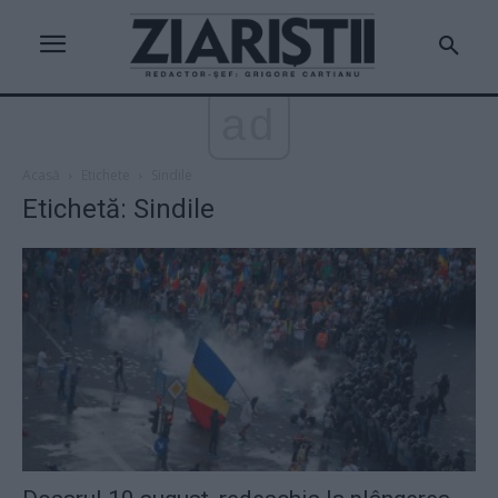
ad
Acasă
Etichete
Sindile
Etichetă: Sindile