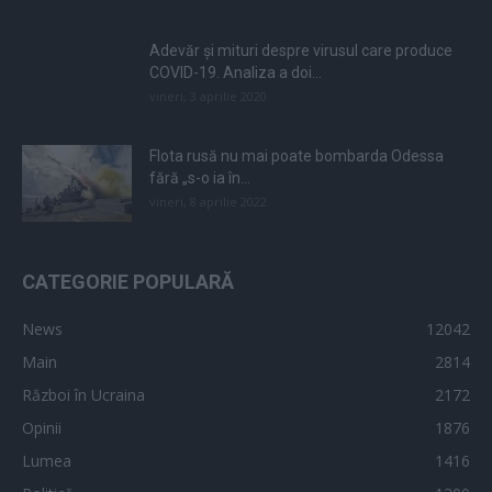
Adevăr și mituri despre virusul care produce
COVID-19. Analiza a doi...
vineri, 3 aprilie 2020
Flota rusă nu mai poate bombarda Odessa
fără „s-o ia în...
vineri, 8 aprilie 2022
CATEGORIE POPULARĂ
News
12042
Main
2814
Război în Ucraina
2172
Opinii
1876
Lumea
1416