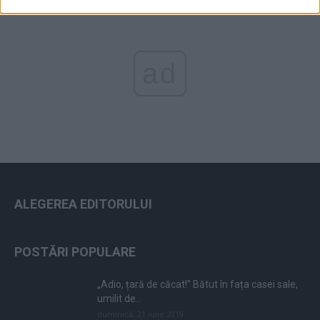
ad
ALEGEREA EDITORULUI
POSTĂRI POPULARE
„Adio, țară de căcat!” Bătut în fața casei sale,
umilit de...
duminică, 21 iulie 2019