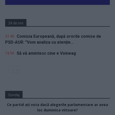
24 de ore
21.40
Comisia Europeană, după ororile comise de
PSD-AUR: ”Vom analiza cu atenție...
19.50
Să vă amintesc cine e Voineag
Sondaj
Ce partid ați vota dacă alegerile parlamentare ar avea
loc duminica viitoare?