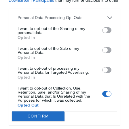
Downstream Participants
that may further disclose it to other
third parties.
PUSL (D. Voiculescu)
PNȚCD (Pavelescu)
Personal Data Processing Opt Outs
PNCR (Terheș)
I want to opt-out of the Sharing of my
personal data.
Partidul Patrioților (Surugiu)
Opted In
FAR (Coarnă)
I want to opt-out of the Sale of my
România pe Primul Loc (Ponta)
Personal Data.
Opted In
Altul
I want to opt-out of processing my
Personal Data for Targeted Advertising.
Opted In
Arată rezultatele
I want to opt-out of Collection, Use,
Retention, Sale, and/or Sharing of my
Arhiva sondajelor
Personal Data that Is Unrelated with the
Purposes for which it was collected.
Opted Out
CONFIRM