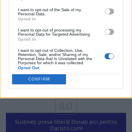
A murit, la 65 de ani, „revoluționarul”
I want to opt-out of the Sale of my
Alexandru Sassu, politician pe...
Personal Data.
Opted In
Robert Mateescu
-
duminică, 26 septembrie 2021
2
I want to opt-out of processing my
Personal Data for Targeted Advertising.
Opted In
Escrocheria prin care Bebe Ivanovici a
devenit „rănit” în Revoluție. Și-a...
I want to opt-out of Collection, Use,
Retention, Sale, and/or Sharing of my
Robert Mateescu
-
sâmbătă, 26 decembrie 2020
2
Personal Data that Is Unrelated with the
Purposes for which it was collected.
Opted Out
CONFIRM
1
2
ad
Susțineți presa liberă! Donați aici pentru
Ziaristii.com!