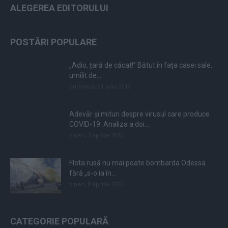
ALEGEREA EDITORULUI
POSTĂRI POPULARE
„Adio, țară de căcat!” Bătut în fața casei sale,
umilit de...
duminică, 21 iulie 2019
Adevăr și mituri despre virusul care produce
COVID-19. Analiza a doi...
vineri, 3 aprilie 2020
Flota rusă nu mai poate bombarda Odessa
fără „s-o ia în...
vineri, 8 aprilie 2022
CATEGORIE POPULARĂ