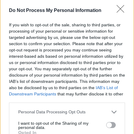
Do Not Process My Personal Information
If you wish to opt-out of the sale, sharing to third parties, or
processing of your personal or sensitive information for
targeted advertising by us, please use the below opt-out
section to confirm your selection. Please note that after your
Viorel Lis a rămas fără super-pensia de
opt-out request is processed you may continue seeing
revoluționar, chiar dacă s-a...
interest-based ads based on personal information utilized by
Robert Mateescu
-
sâmbătă, 5 februarie 2022
0
us or personal information disclosed to third parties prior to
your opt-out. You may separately opt-out of the further
disclosure of your personal information by third parties on the
IAB’s list of downstream participants. This information may
also be disclosed by us to third parties on the
IAB’s List of
Downstream Participants
that may further disclose it to other
third parties.
Personal Data Processing Opt Outs
I want to opt-out of the Sharing of my
personal data.
Opted In