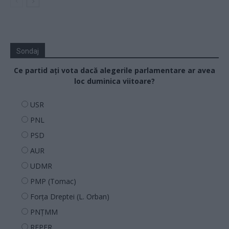
Sondaj
Ce partid ați vota dacă alegerile parlamentare ar avea
loc duminica viitoare?
USR
PNL
PSD
AUR
UDMR
PMP (Tomac)
Forța Dreptei (L. Orban)
PNȚMM
REPER