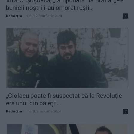
VIDEO. Șoșoacă, „tamponată” la Brăila: „Pe
bunicii noștri i-au omorât rușii...
Redacţia
-
luni, 12 februarie 2024
1
„Ciolacu poate fi suspectat că la Revoluție
era unul din băieții...
Redacţia
-
marți, 2 ianuarie 2024
7