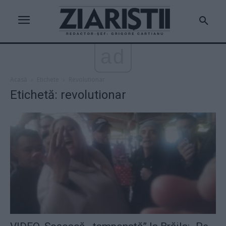
ad
Acasă
Etichete
Revolutionar
Etichetă: revolutionar