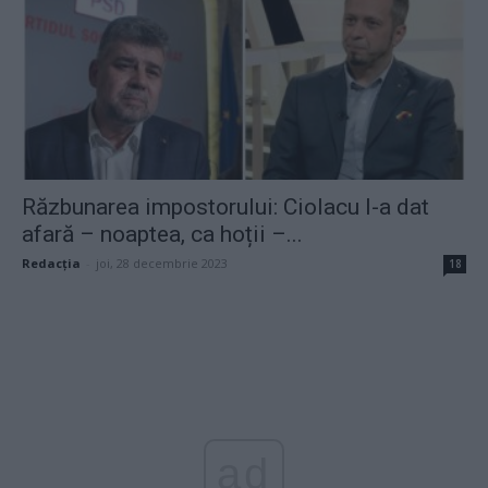
Răzbunarea impostorului: Ciolacu l-a dat
afară – noaptea, ca hoții –...
Redacţia
-
joi, 28 decembrie 2023
18
ad