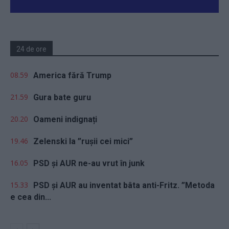
24 de ore
08.59
America fără Trump
21.59
Gura bate guru
20.20
Oameni indignați
19.46
Zelenski la ”rușii cei mici”
16.05
PSD și AUR ne-au vrut în junk
15.33
PSD și AUR au inventat bâta anti-Fritz. ”Metoda
e cea din...