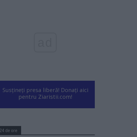
ad
Susțineți presa liberă! Donați aici
pentru Ziaristii.com!
24 de ore