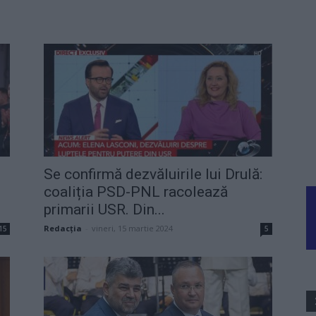
Se confirmă dezvăluirile lui Drulă:
coaliția PSD-PNL racolează
primarii USR. Din...
Redacţia
-
vineri, 15 martie 2024
15
5