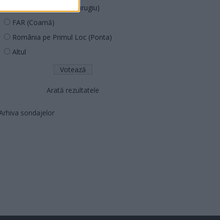
Partidul Patrioților (Surugiu)
FAR (Coarnă)
România pe Primul Loc (Ponta)
Altul
Arată rezultatele
Arhiva sondajelor