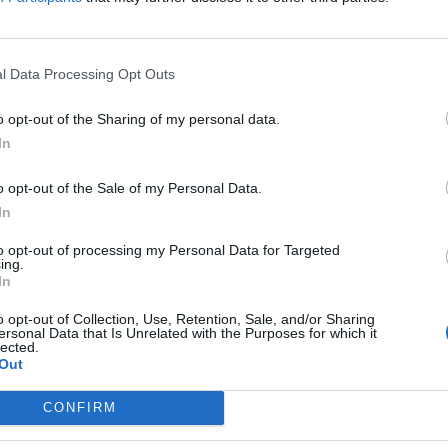
e dacă...
Redacţia
-
luni, 19 iunie 2023
7
3
l Data Processing Opt Outs
o opt-out of the Sharing of my personal data.
In
o opt-out of the Sale of my Personal Data.
In
to opt-out of processing my Personal Data for Targeted
Deși nu există ninsori, contractele
ing.
de deszăpezire duduie! Primarii
In
dau 2-3%...
o opt-out of Collection, Use, Retention, Sale, and/or Sharing
ersonal Data that Is Unrelated with the Purposes for which it
Redacţia
-
joi, 19 ianuarie 2023
1
0
lected.
Out
CONFIRM