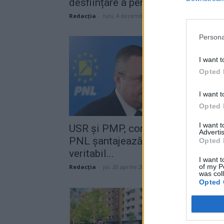
desființare a pensiilor...
Redacţia
-
luni, 4 decembrie 2023
Persona
I want t
Opted 
I want t
Opted 
I want 
USR și PMP, comunicat comun:
Advertis
PNL șantajează și amenință „în
Opted 
veritabil...
I want t
of my P
Redacţia
-
joi, 20 aprilie 2023
was col
Opted 