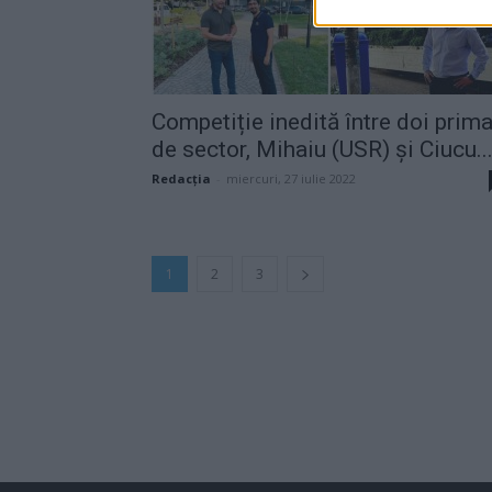
Competiție inedită între doi prima
de sector, Mihaiu (USR) și Ciucu..
Redacţia
-
miercuri, 27 iulie 2022
1
2
3