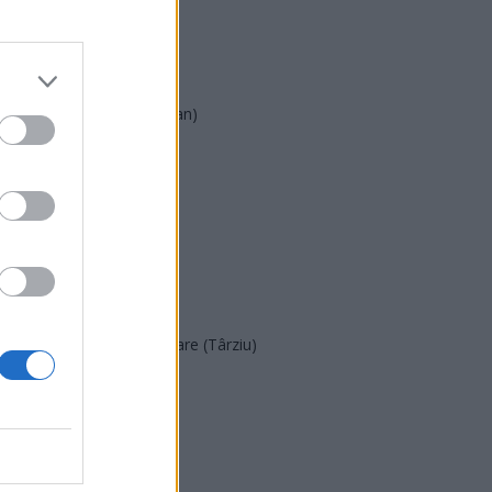
AUR
UDMR
PMP (Tomac)
Forța Dreptei (L. Orban)
PNȚMM
REPER
SENS
SOS (Șoșoacă)
POT (Gavrilă)
PACE (Peia)
Acțiunea Conservatoare (Târziu)
PDF (Lazarus)
PUSL (D. Voiculescu)
PNȚCD (Pavelescu)
PNCR (Terheș)