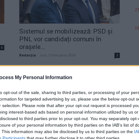
21
19
Sistemul se mobilizează: PSD și
PNL vor candidați comuni în
orașele...
6
Redacţia
-
luni, 5 februarie 2024
3
ocess My Personal Information
to opt-out of the sale, sharing to third parties, or processing of your per
formation for targeted advertising by us, please use the below opt-out s
p
r selection. Please note that after your opt-out request is processed y
eing interest-based ads based on personal information utilized by us or
disclosed to third parties prior to your opt-out. You may separately opt-
„În România, cea mai mare
losure of your personal information by third parties on the IAB’s list of
. This information may also be disclosed by us to third parties on the
IA
probabilitate să devii parlamentar
Participants
that may further disclose it to other third parties.