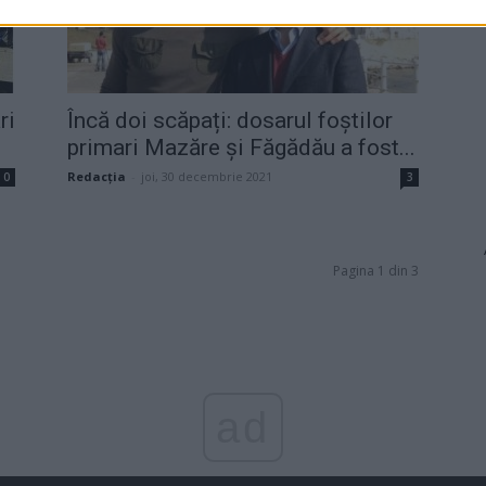
ri
Încă doi scăpați: dosarul foștilor
.
primari Mazăre și Făgădău a fost...
Redacţia
-
joi, 30 decembrie 2021
0
3
Pagina 1 din 3
ad