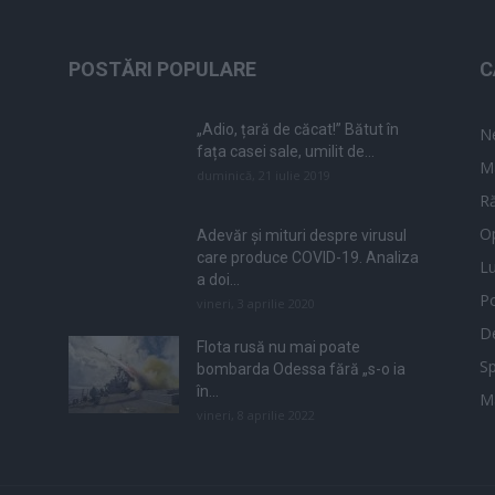
POSTĂRI POPULARE
C
„Adio, țară de căcat!” Bătut în
N
fața casei sale, umilit de...
M
duminică, 21 iulie 2019
Ră
Op
Adevăr și mituri despre virusul
care produce COVID-19. Analiza
L
a doi...
Po
vineri, 3 aprilie 2020
De
Flota rusă nu mai poate
Sp
bombarda Odessa fără „s-o ia
în...
M
vineri, 8 aprilie 2022