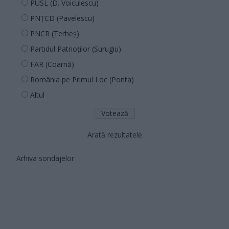
PUSL (D. Voiculescu)
PNȚCD (Pavelescu)
PNCR (Terheș)
Partidul Patrioților (Surugiu)
FAR (Coarnă)
România pe Primul Loc (Ponta)
Altul
Arată rezultatele
Arhiva sondajelor