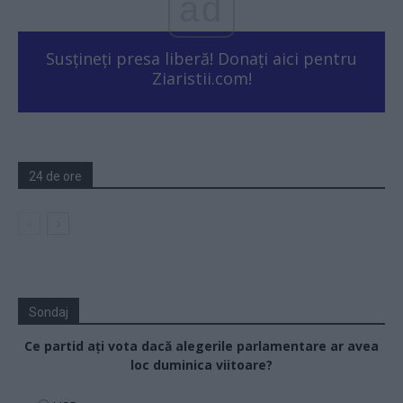
ad
Susțineți presa liberă! Donați aici pentru
Ziaristii.com!
24 de ore
Sondaj
Ce partid ați vota dacă alegerile parlamentare ar avea
loc duminica viitoare?