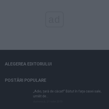
ad
ALEGEREA EDITORULUI
POSTĂRI POPULARE
„Adio, țară de căcat!” Bătut în fața casei sale,
umilit de...
duminică, 21 iulie 2019