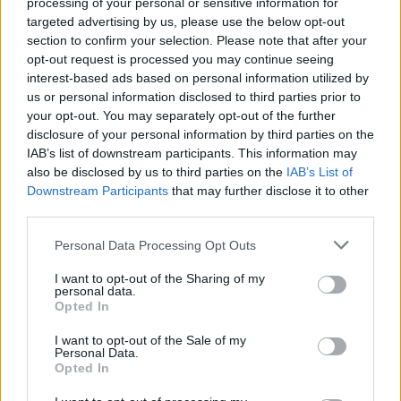
Mizele fundamentalismului etno-religios de
processing of your personal or sensitive information for
factură legionară promovat la „Serbarea de
targeted advertising by us, please use the below opt-out
section to confirm your selection. Please note that after your
la...
opt-out request is processed you may continue seeing
Vladimir Munteanu
-
miercuri, 18 august 2021
4
interest-based ads based on personal information utilized by
us or personal information disclosed to third parties prior to
your opt-out. You may separately opt-out of the further
disclosure of your personal information by third parties on the
IAB’s list of downstream participants. This information may
also be disclosed by us to third parties on the
IAB’s List of
Downstream Participants
that may further disclose it to other
third parties.
Personal Data Processing Opt Outs
I want to opt-out of the Sharing of my
personal data.
Liderul Ligii Studenților Iași, discurs
Opted In
legionaroid aplaudat de Patriarhul Daniel
I want to opt-out of the Sale of my
și...
Personal Data.
Opted In
Redacţia
-
miercuri, 18 august 2021
12