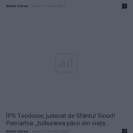
Matei Udrea
-
vineri, 1 martie 2024
1
ad
ÎPS Teodosie, judecat de Sfântul Sinod!
Patriarhia: „tulburarea păcii din viața...
Matei Udrea
-
vineri, 9 februarie 2024
2