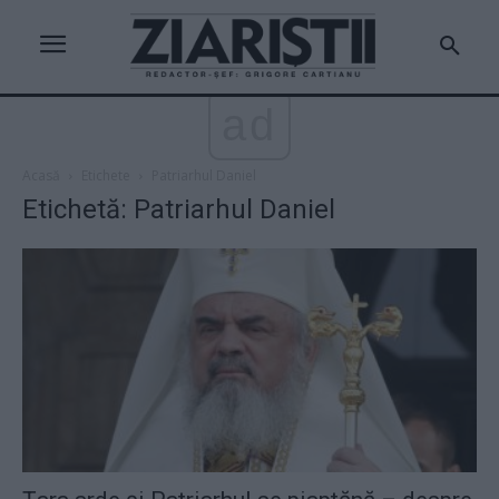
ad
Acasă
Etichete
Patriarhul Daniel
Etichetă: Patriarhul Daniel