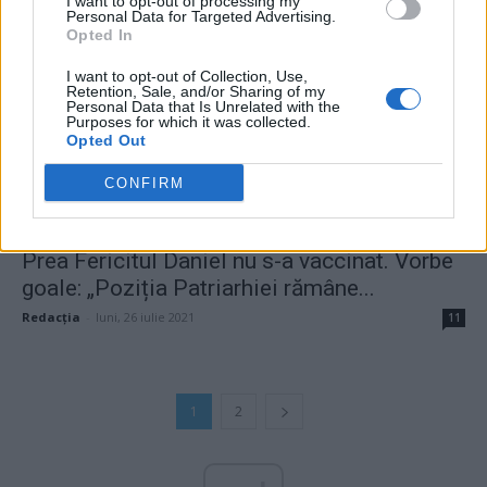
I want to opt-out of processing my
Personal Data for Targeted Advertising.
Opted In
I want to opt-out of Collection, Use,
Retention, Sale, and/or Sharing of my
Personal Data that Is Unrelated with the
Purposes for which it was collected.
Opted Out
CONFIRM
Prea Fericitul Daniel nu s-a vaccinat. Vorbe
goale: „Poziția Patriarhiei rămâne...
Redacţia
-
luni, 26 iulie 2021
11
1
2