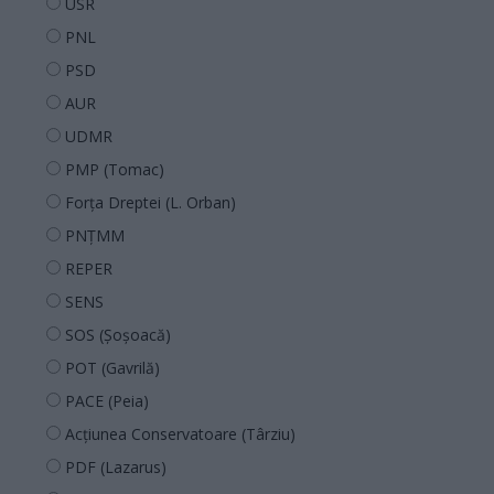
USR
PNL
PSD
AUR
UDMR
PMP (Tomac)
Forța Dreptei (L. Orban)
PNȚMM
REPER
SENS
SOS (Șoșoacă)
POT (Gavrilă)
PACE (Peia)
Acțiunea Conservatoare (Târziu)
PDF (Lazarus)