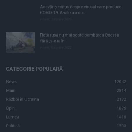
Adevăr și mituri despre virusul care produce
COVID-19. Analiza a doi...
vineri, 3 aprilie 2020
Flota rusă nu mai poate bombarda Odessa
fără „s-o ia în...
vineri, 8 aprilie 2022
CATEGORIE POPULARĂ
News
12042
Main
2814
Război în Ucraina
2172
Opinii
1876
Lumea
1416
Politică
1300