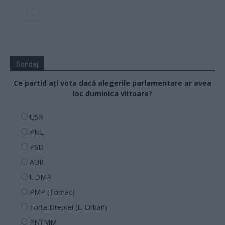
Sondaj
Ce partid ați vota dacă alegerile parlamentare ar avea
loc duminica viitoare?
USR
PNL
PSD
AUR
UDMR
PMP (Tomac)
Forța Dreptei (L. Orban)
PNȚMM