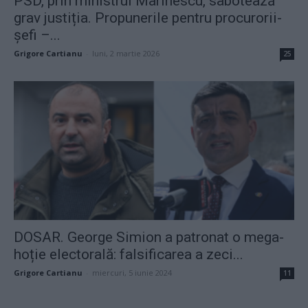
PSD, prin ministrul Marinescu, sabotează
grav justiția. Propunerile pentru procurorii-
șefi –...
Grigore Cartianu
-
luni, 2 martie 2026
25
DOSAR. George Simion a patronat o mega-
hoție electorală: falsificarea a zeci...
Grigore Cartianu
-
miercuri, 5 iunie 2024
11