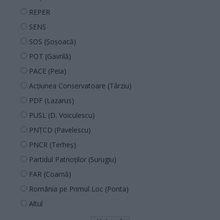
REPER
SENS
SOS (Șoșoacă)
POT (Gavrilă)
PACE (Peia)
Acțiunea Conservatoare (Târziu)
PDF (Lazarus)
PUSL (D. Voiculescu)
PNȚCD (Pavelescu)
PNCR (Terheș)
Partidul Patrioților (Surugiu)
FAR (Coarnă)
România pe Primul Loc (Ponta)
Altul