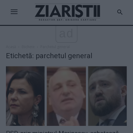
ad
Acasă
Etichete
Parchetul general
Etichetă: parchetul general