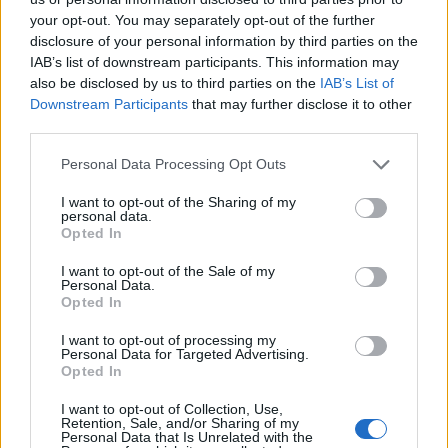
implicarea URSS în instalarea...
your opt-out. You may separately opt-out of the further
Redacţia
-
marți, 16 august 2022
7
disclosure of your personal information by third parties on the
IAB’s list of downstream participants. This information may
also be disclosed by us to third parties on the
IAB’s List of
„Locotenenții” lui Bogdan Buzăianu, trimiși
Downstream Participants
that may further disclose it to other
în judecată pentru delapidare. Chiar și...
third parties.
Redacţia
-
vineri, 22 ianuarie 2021
1
Personal Data Processing Opt Outs
I want to opt-out of the Sharing of my
personal data.
Dosarul Colectiv. Bănicioiu, audiat 5 ore de
Opted In
procurori și acuzat de...
I want to opt-out of the Sale of my
Redacţia
-
vineri, 6 decembrie 2019
1
Personal Data.
Opted In
I want to opt-out of processing my
Personal Data for Targeted Advertising.
1
2
Opted In
I want to opt-out of Collection, Use,
Retention, Sale, and/or Sharing of my
Personal Data that Is Unrelated with the