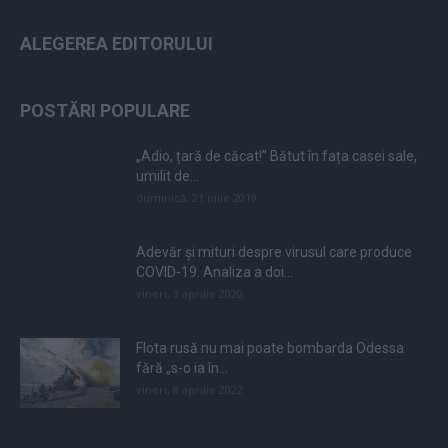
ALEGEREA EDITORULUI
POSTĂRI POPULARE
„Adio, țară de căcat!” Bătut în fața casei sale,
umilit de...
duminică, 21 iulie 2019
Adevăr și mituri despre virusul care produce
COVID-19. Analiza a doi...
vineri, 3 aprilie 2020
Flota rusă nu mai poate bombarda Odessa
fără „s-o ia în...
vineri, 8 aprilie 2022