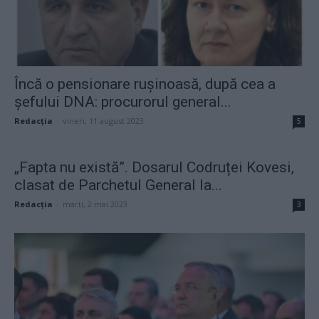
Încă o pensionare rușinoasă, după cea a
șefului DNA: procurorul general...
Redacţia
-
vineri, 11 august 2023
5
„Fapta nu există”. Dosarul Codruței Kovesi,
clasat de Parchetul General la...
Redacţia
-
marți, 2 mai 2023
3