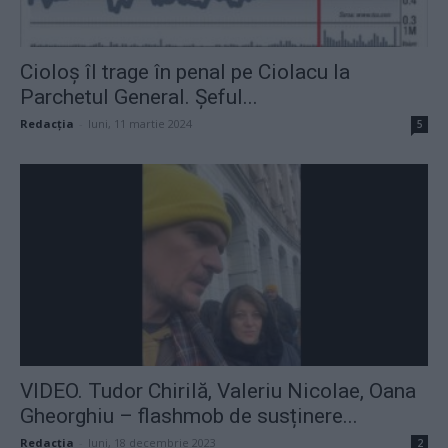
Cioloș îl trage în penal pe Ciolacu la
Parchetul General. Șeful...
Redacţia
-
luni, 11 martie 2024
5
VIDEO. Tudor Chirilă, Valeriu Nicolae, Oana
Gheorghiu – flashmob de susținere...
Redacţia
-
luni, 18 decembrie 2023
2