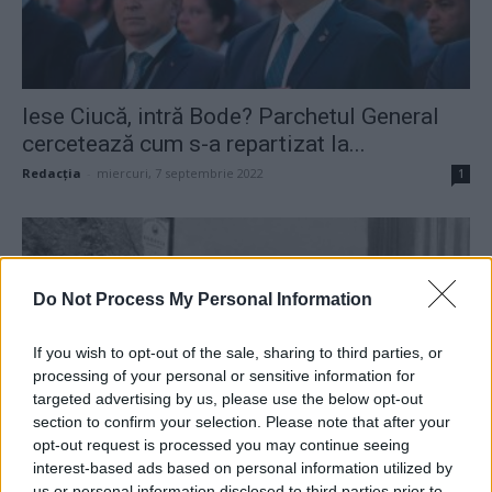
Iese Ciucă, intră Bode? Parchetul General
cercetează cum s-a repartizat la...
Redacţia
-
miercuri, 7 septembrie 2022
1
Do Not Process My Personal Information
If you wish to opt-out of the sale, sharing to third parties, or
processing of your personal or sensitive information for
targeted advertising by us, please use the below opt-out
section to confirm your selection. Please note that after your
opt-out request is processed you may continue seeing
După 32 de ani, se confirmă oficial
interest-based ads based on personal information utilized by
us or personal information disclosed to third parties prior to