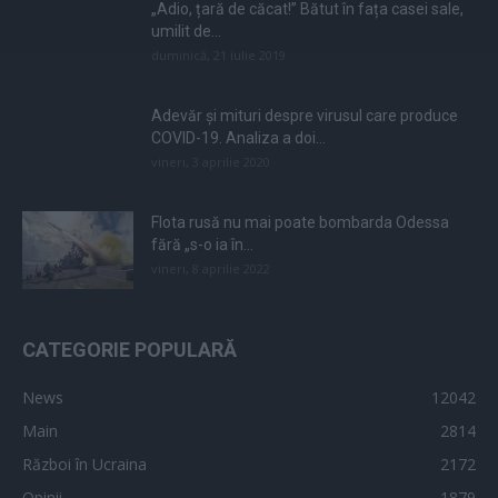
„Adio, țară de căcat!” Bătut în fața casei sale,
umilit de...
duminică, 21 iulie 2019
Adevăr și mituri despre virusul care produce
COVID-19. Analiza a doi...
vineri, 3 aprilie 2020
Flota rusă nu mai poate bombarda Odessa
fără „s-o ia în...
vineri, 8 aprilie 2022
CATEGORIE POPULARĂ
News
12042
Main
2814
Război în Ucraina
2172
Opinii
1879