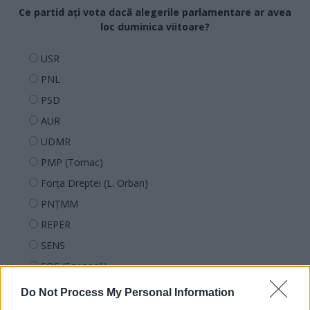
Ce partid ați vota dacă alegerile parlamentare ar avea
loc duminica viitoare?
USR
PNL
PSD
AUR
UDMR
PMP (Tomac)
Forța Dreptei (L. Orban)
PNȚMM
REPER
SENS
SOS (Șoșoacă)
POT (Gavrilă)
Do Not Process My Personal Information
PACE (Peia)