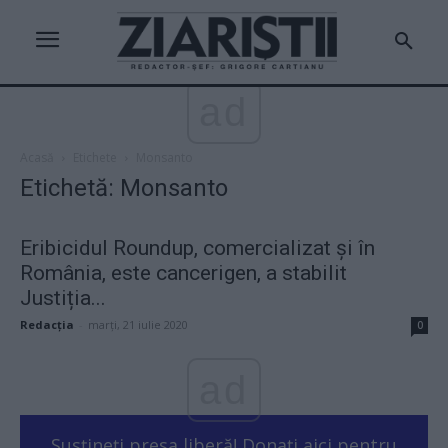
ad
Acasă
Etichete
Monsanto
Etichetă: Monsanto
Eribicidul Roundup, comercializat și în
România, este cancerigen, a stabilit
Justiția...
Redacţia
-
marți, 21 iulie 2020
0
ad
Susțineți presa liberă! Donați aici pentru