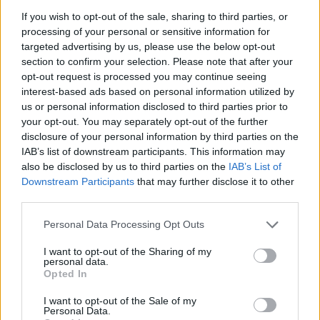
If you wish to opt-out of the sale, sharing to third parties, or
Acțiunea Conservatoare (Târziu)
processing of your personal or sensitive information for
PDF (Lazarus)
targeted advertising by us, please use the below opt-out
PUSL (D. Voiculescu)
section to confirm your selection. Please note that after your
opt-out request is processed you may continue seeing
PNȚCD (Pavelescu)
interest-based ads based on personal information utilized by
PNCR (Terheș)
us or personal information disclosed to third parties prior to
your opt-out. You may separately opt-out of the further
Partidul Patrioților (Surugiu)
disclosure of your personal information by third parties on the
FAR (Coarnă)
IAB’s list of downstream participants. This information may
also be disclosed by us to third parties on the
IAB’s List of
România pe Primul Loc (Ponta)
Downstream Participants
that may further disclose it to other
Altul
third parties.
Personal Data Processing Opt Outs
Arată rezultatele
I want to opt-out of the Sharing of my
personal data.
Opted In
Arhiva sondajelor
I want to opt-out of the Sale of my
Personal Data.