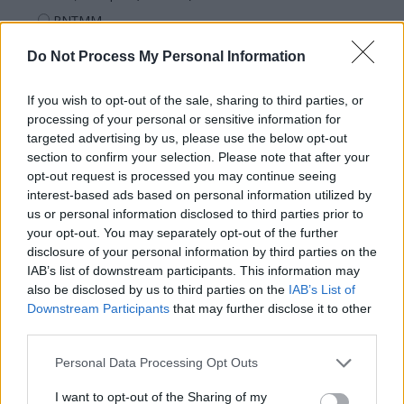
PNȚMM
REPER
Do Not Process My Personal Information
SENS
If you wish to opt-out of the sale, sharing to third parties, or
SOS (Șoșoacă)
processing of your personal or sensitive information for
POT (Gavrilă)
targeted advertising by us, please use the below opt-out
PACE (Peia)
section to confirm your selection. Please note that after your
opt-out request is processed you may continue seeing
Acțiunea Conservatoare (Târziu)
interest-based ads based on personal information utilized by
PDF (Lazarus)
us or personal information disclosed to third parties prior to
your opt-out. You may separately opt-out of the further
PUSL (D. Voiculescu)
disclosure of your personal information by third parties on the
PNȚCD (Pavelescu)
IAB’s list of downstream participants. This information may
also be disclosed by us to third parties on the
IAB’s List of
PNCR (Terheș)
Downstream Participants
that may further disclose it to other
Partidul Patrioților (Surugiu)
third parties.
FAR (Coarnă)
Personal Data Processing Opt Outs
România pe Primul Loc (Ponta)
I want to opt-out of the Sharing of my
Altul