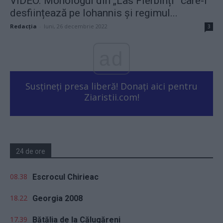
VIDEO. Monologul din „Las Fierbinți” care-i
desființează pe Iohannis și regimul...
Redacţia
-
luni, 26 decembrie 2022
3
ad
Susțineți presa liberă! Donați aici pentru
Ziaristii.com!
24 de ore
08.38
Escrocul Chirieac
18.22
Georgia 2008
17.39
Bătălia de la Călugăreni