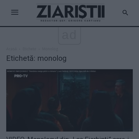
ad
Acasă
Etichete
Monolog
Etichetă: monolog