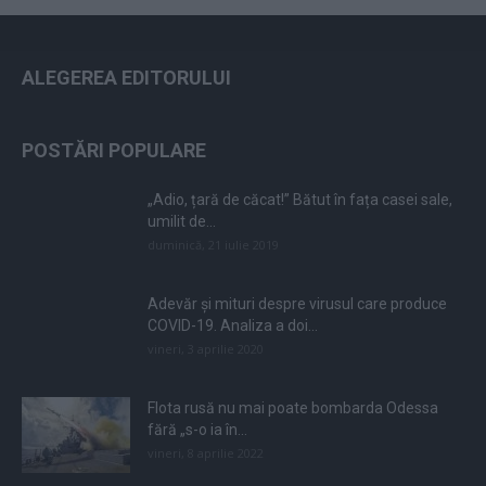
ALEGEREA EDITORULUI
POSTĂRI POPULARE
„Adio, țară de căcat!” Bătut în fața casei sale,
umilit de...
duminică, 21 iulie 2019
Adevăr și mituri despre virusul care produce
COVID-19. Analiza a doi...
vineri, 3 aprilie 2020
Flota rusă nu mai poate bombarda Odessa
fără „s-o ia în...
vineri, 8 aprilie 2022