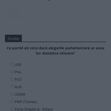
Sondaj
Ce partid ați vota dacă alegerile parlamentare ar avea
loc duminica viitoare?
USR
PNL
PSD
AUR
UDMR
PMP (Tomac)
Forța Dreptei (L. Orban)