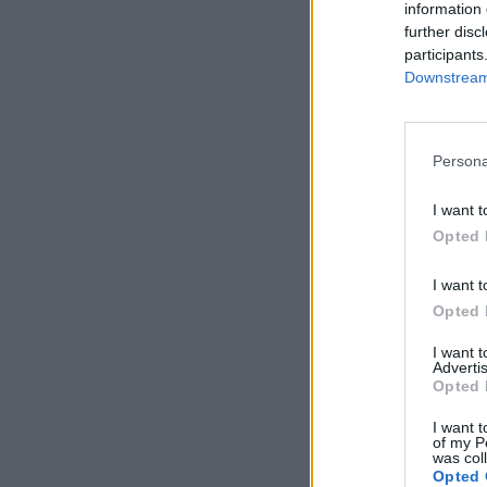
information 
further disc
participants
Downstream 
Persona
I want t
Opted 
I want t
Opted 
I want 
Advertis
Opted 
I want t
of my P
was col
Opted 