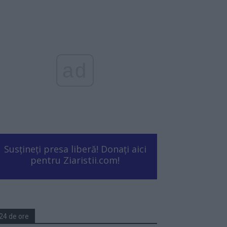
ad
Susțineți presa liberă! Donați aici
pentru Ziaristii.com!
24 de ore