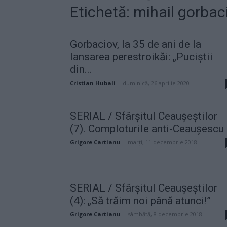
Etichetă: mihail gorbac
Gorbaciov, la 35 de ani de la
lansarea perestroikăi: „Puciștii
din...
Cristian Hubali
-
duminică, 26 aprilie 2020
SERIAL / Sfârșitul Ceaușeștilor
(7). Comploturile anti-Ceaușescu
Grigore Cartianu
-
marți, 11 decembrie 2018
SERIAL / Sfârșitul Ceaușeștilor
(4): „Să trăim noi până atunci!”
Grigore Cartianu
-
sâmbătă, 8 decembrie 2018