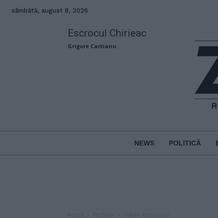
sâmbătă, august 8, 2026
Escrocul Chirieac
Grigore Cartianu
NEWS
POLITICĂ
Acasă
Etichete
Mihail gorbaciov