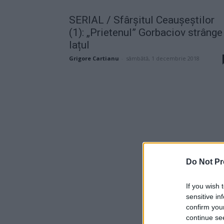
SERIAL / Sfârșitul Ceaușeștilor
(1): „Prietenul” Gorbaciov strânge
lațul
Grigore Cartianu
-
sâmbătă, 1 decembrie 2018
Do Not Pr
If you wish 
sensitive in
confirm you
continue se