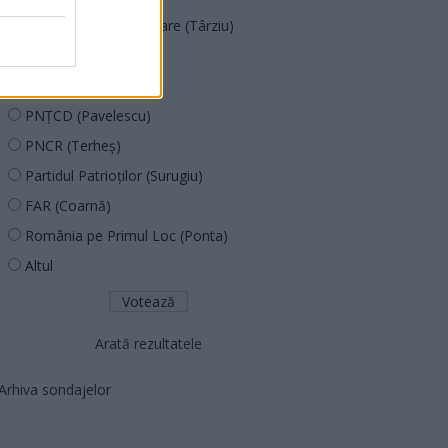
Acțiunea Conservatoare (Târziu)
PDF (Lazarus)
PUSL (D. Voiculescu)
PNȚCD (Pavelescu)
PNCR (Terheș)
Partidul Patrioților (Surugiu)
FAR (Coarnă)
România pe Primul Loc (Ponta)
Altul
Arată rezultatele
Arhiva sondajelor