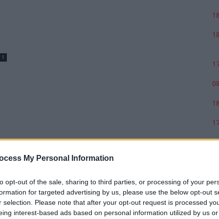
18
18
1
17
08
18
17
ocess My Personal Information
to opt-out of the sale, sharing to third parties, or processing of your per
formation for targeted advertising by us, please use the below opt-out s
r selection. Please note that after your opt-out request is processed y
eing interest-based ads based on personal information utilized by us or