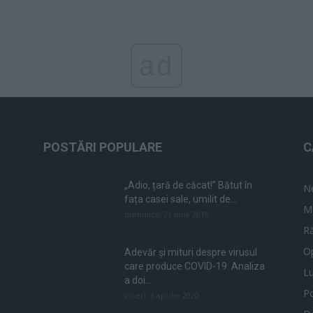
ad
POSTĂRI POPULARE
C
„Adio, țară de căcat!” Bătut în
N
fața casei sale, umilit de...
M
duminică, 21 iulie 2019
Ră
Op
Adevăr și mituri despre virusul
care produce COVID-19. Analiza
L
a doi...
Po
vineri, 3 aprilie 2020