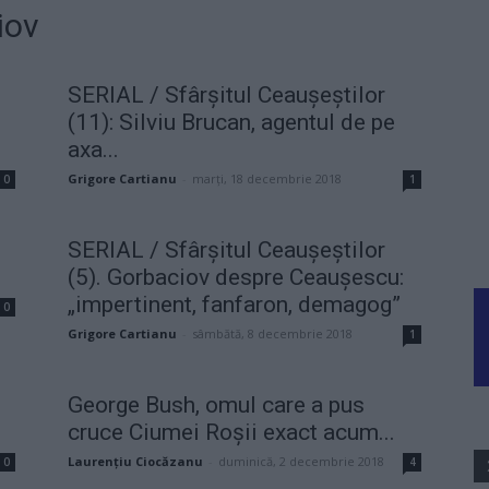
iov
SERIAL / Sfârșitul Ceaușeștilor
(11): Silviu Brucan, agentul de pe
axa...
Grigore Cartianu
-
marți, 18 decembrie 2018
0
1
SERIAL / Sfârșitul Ceaușeștilor
(5). Gorbaciov despre Ceaușescu:
„impertinent, fanfaron, demagog”
0
Grigore Cartianu
-
sâmbătă, 8 decembrie 2018
1
George Bush, omul care a pus
cruce Ciumei Roşii exact acum...
Laurențiu Ciocăzanu
-
duminică, 2 decembrie 2018
0
4