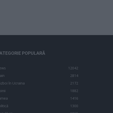
ATEGORIE POPULARĂ
ews
12042
ain
2814
zboi în Ucraina
2172
inii
1882
umea
1416
litică
1300