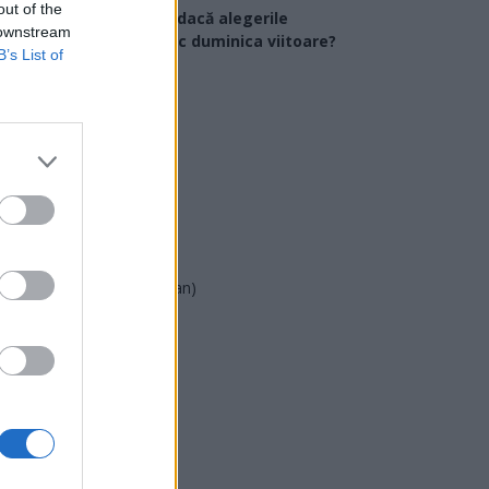
out of the
Ce partid ați vota dacă alegerile
 downstream
arlamentare ar avea loc duminica viitoare?
B’s List of
USR
PNL
PSD
AUR
UDMR
PMP (Tomac)
Forța Dreptei (L. Orban)
PNȚMM
REPER
SENS
SOS (Șoșoacă)
POT (Gavrilă)
PACE (Peia)