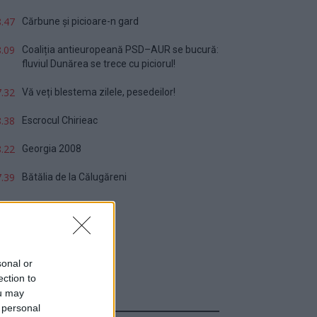
.47
Cărbune și picioare-n gard
.09
Coaliția antieuropeană PSD–AUR se bucură:
fluviul Dunărea se trece cu piciorul!
.32
Vă veți blestema zilele, pesedeilor!
.38
Escrocul Chirieac
.22
Georgia 2008
.39
Bătălia de la Călugăreni
sonal or
ection to
ou may
Sondaj
 personal