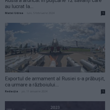
Rusia a aruncat în pușcărie 12 savanți care
au lucrat la...
Matei Udrea
-
luni, 5 februarie 2024
1
Exportul de armament al Rusiei s-a prăbușit,
ca urmare a războiului...
Redacţia
-
joi, 11 ianuarie 2024
1