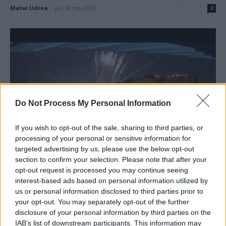
Matei Udrea
-
joi, 18 mai 2023
0
Do Not Process My Personal Information
If you wish to opt-out of the sale, sharing to third parties, or
processing of your personal or sensitive information for
VIDEO. Lupte grele pe cerul Kievului:
targeted advertising by us, please use the below opt-out
ucrainenii au distrus 6 rachete...
section to confirm your selection. Please note that after your
Matei Udrea
-
miercuri, 17 mai 2023
0
opt-out request is processed you may continue seeing
interest-based ads based on personal information utilized by
us or personal information disclosed to third parties prior to
your opt-out. You may separately opt-out of the further
disclosure of your personal information by third parties on the
IAB’s list of downstream participants. This information may