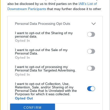
also be disclosed by us to third parties on the
IAB’s List of
Downstream Participants
that may further disclose it to other
third parties.
Personal Data Processing Opt Outs
I want to opt-out of the Sharing of my
personal data.
ANALIZĂ. Armata de teracotă a Rusiei:
Opted In
rachetele hipersonice Kinjal, prezentate de...
I want to opt-out of the Sale of my
Matei Udrea
-
marți, 9 mai 2023
0
Personal Data.
Opted In
ad
I want to opt-out of processing my
Personal Data for Targeted Advertising.
Opted In
Susțineți presa liberă! Donați aici pentru
I want to opt-out of Collection, Use,
Ziaristii.com!
Retention, Sale, and/or Sharing of my
Personal Data that Is Unrelated with the
Purposes for which it was collected.
Opted Out
CONFIRM