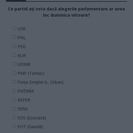
Ce partid ați vota dacă alegerile parlamentare ar avea
loc duminica viitoare?
USR
PNL
PSD
AUR
UDMR
PMP (Tomac)
Forța Dreptei (L. Orban)
PNȚMM
REPER
SENS
SOS (Șoșoacă)
POT (Gavrilă)