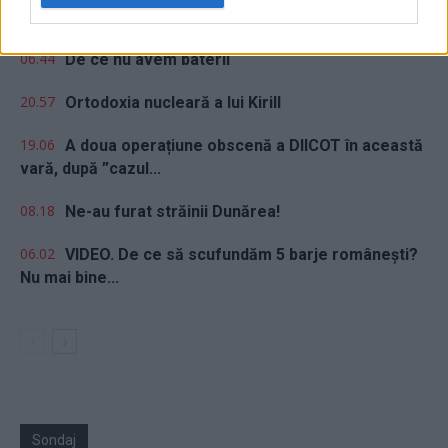
24 de ore
06.44
De ce nu avem baterii
20.57
Ortodoxia nucleară a lui Kirill
19.06
A doua operațiune obscenă a DIICOT în această
vară, după ”cazul...
08.18
Ne-au furat străinii Dunărea!
06.02
VIDEO. De ce să scufundăm 5 barje românești?
Nu mai bine...
Sondaj