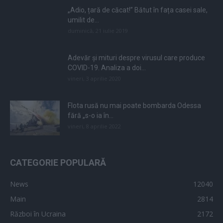
„Adio, țară de căcat!” Bătut în fața casei sale,
umilit de...
duminică, 21 iulie 2019
Adevăr și mituri despre virusul care produce
COVID-19. Analiza a doi...
vineri, 3 aprilie 2020
Flota rusă nu mai poate bombarda Odessa
fără „s-o ia în...
vineri, 8 aprilie 2022
CATEGORIE POPULARĂ
News
12040
Main
2814
Război în Ucraina
2172