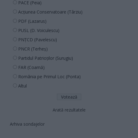
PACE (Peia)
Acțiunea Conservatoare (Târziu)
PDF (Lazarus)
PUSL (D. Voiculescu)
PNȚCD (Pavelescu)
PNCR (Terheș)
Partidul Patrioților (Surugiu)
FAR (Coarnă)
România pe Primul Loc (Ponta)
Altul
Arată rezultatele
Arhiva sondajelor