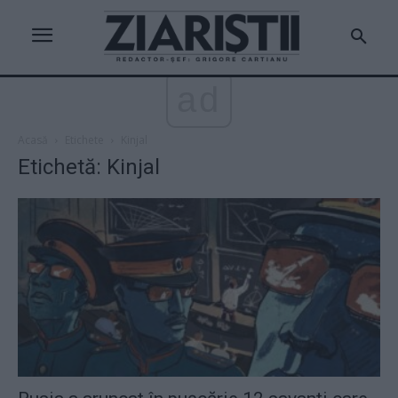
ad
Acasă
Etichete
Kinjal
Etichetă: Kinjal