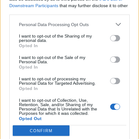
Acțiunea Conservatoare (Târziu)
Downstream Participants
that may further disclose it to other
PDF (Lazarus)
third parties.
PUSL (D. Voiculescu)
Personal Data Processing Opt Outs
PNȚCD (Pavelescu)
I want to opt-out of the Sharing of my
PNCR (Terheș)
personal data.
Opted In
Partidul Patrioților (Surugiu)
FAR (Coarnă)
I want to opt-out of the Sale of my
Personal Data.
România pe Primul Loc (Ponta)
Opted In
Altul
I want to opt-out of processing my
Personal Data for Targeted Advertising.
Opted In
Arată rezultatele
I want to opt-out of Collection, Use,
Retention, Sale, and/or Sharing of my
Personal Data that Is Unrelated with the
Purposes for which it was collected.
Arhiva sondajelor
Opted Out
CONFIRM