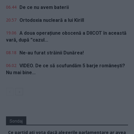
06.44
De ce nu avem baterii
20.57
Ortodoxia nucleară a lui Kirill
19.06
A doua operațiune obscenă a DIICOT în această
vară, după ”cazul...
08.18
Ne-au furat străinii Dunărea!
06.02
VIDEO. De ce să scufundăm 5 barje românești?
Nu mai bine...
Sondaj
Ce partid ați vota dacă alegerile parlamentare ar avea