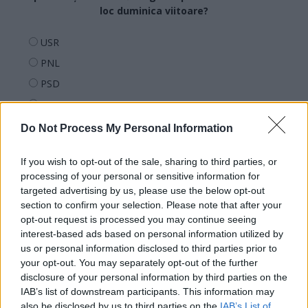
loc duminica viitoare?
USR
PNL
PSD
AUR
UDMR
Do Not Process My Personal Information
PMP (Tomac)
If you wish to opt-out of the sale, sharing to third parties, or
Forța Dreptei (L. Orban)
processing of your personal or sensitive information for
PNȚMM
targeted advertising by us, please use the below opt-out
section to confirm your selection. Please note that after your
REPER
opt-out request is processed you may continue seeing
SENS
interest-based ads based on personal information utilized by
SOS (Șoșoacă)
us or personal information disclosed to third parties prior to
your opt-out. You may separately opt-out of the further
POT (Gavrilă)
disclosure of your personal information by third parties on the
PACE (Peia)
IAB’s list of downstream participants. This information may
also be disclosed by us to third parties on the
IAB’s List of