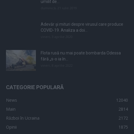
umilit de...
duminică, 21 iulie 2019
Adevăr și mituri despre virusul care produce
COVID-19. Analiza a doi...
vineri, 3 aprilie 2020
Flota rusă nu mai poate bombarda Odessa
fără „s-o ia în...
vineri, 8 aprilie 2022
CATEGORIE POPULARĂ
News
12040
Main
2814
Război în Ucraina
2172
Opinii
1875