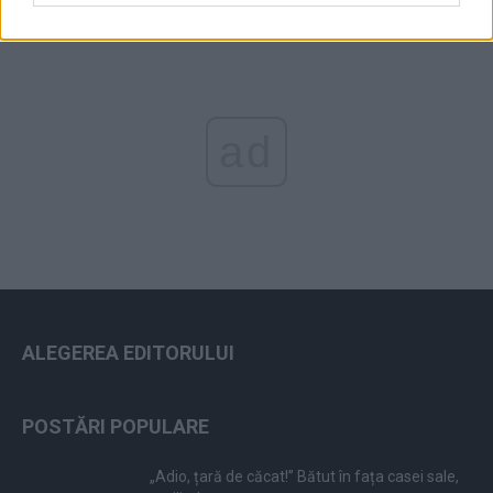
ad
ALEGEREA EDITORULUI
POSTĂRI POPULARE
„Adio, țară de căcat!” Bătut în fața casei sale,