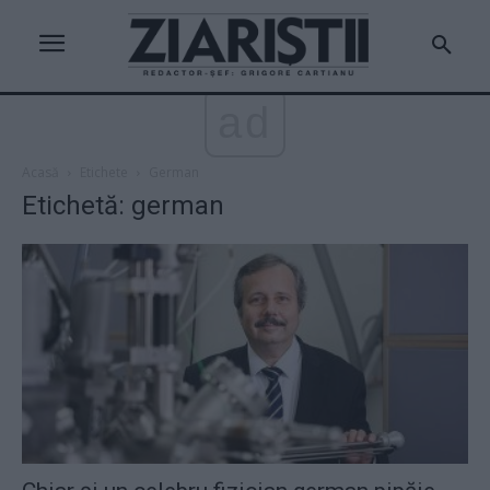
ad
Acasă
Etichete
German
Etichetă: german