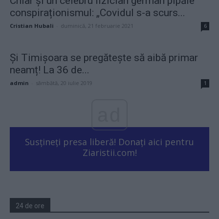
Chiar și un celebru fizician german pipăie
conspiraționismul: „Covidul s-a scurs...
Cristian Hubali
-
duminică, 21 februarie 2021
6
Și Timișoara se pregătește să aibă primar
neamț! La 36 de...
admin
-
sâmbătă, 20 iulie 2019
1
ad
Susțineți presa liberă! Donați aici pentru
Ziaristii.com!
24 de ore