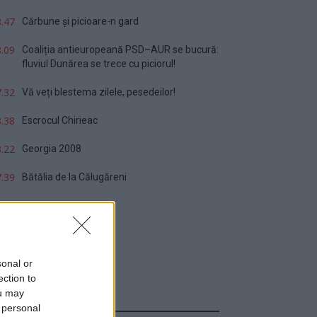
.47
Cărbune și picioare-n gard
.09
Coaliția antieuropeană PSD–AUR se bucură:
fluviul Dunărea se trece cu piciorul!
.32
Vă veți blestema zilele, pesedeilor!
.38
Escrocul Chirieac
.22
Georgia 2008
.39
Bătălia de la Călugăreni
sonal or
ection to
ou may
Sondaj
 personal