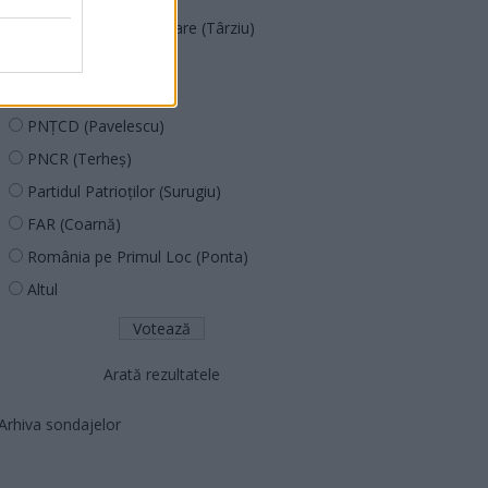
Acțiunea Conservatoare (Târziu)
PDF (Lazarus)
PUSL (D. Voiculescu)
PNȚCD (Pavelescu)
PNCR (Terheș)
Partidul Patrioților (Surugiu)
FAR (Coarnă)
România pe Primul Loc (Ponta)
Altul
Arată rezultatele
Arhiva sondajelor