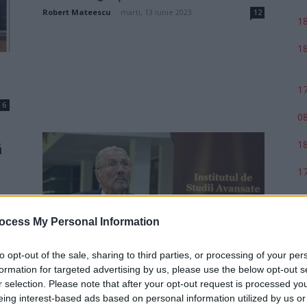
Robert Mateescu
-
marți, 13 iunie 2023
12
18
18
17
6
08
18
ă
17
5
ocess My Personal Information
to opt-out of the sale, sharing to third parties, or processing of your per
Domnule „Țap”, nu pe Clotilde
formation for targeted advertising by us, please use the below opt-out s
trebuia s-o împungi, ci pe
r selection. Please note that after your opt-out request is processed y
securiștii...
eing interest-based ads based on personal information utilized by us or