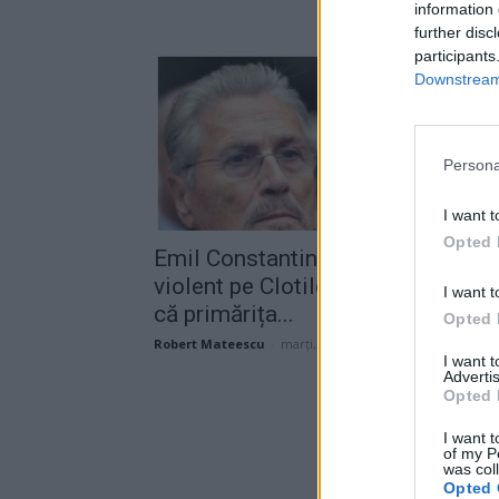
information 
further disc
participants
Downstream 
Persona
I want t
Opted 
Emil Constantinescu o atacă
violent pe Clotilde Armand, pentr
I want t
că primărița...
Opted 
Robert Mateescu
-
marți, 2 martie 2021
I want 
Advertis
Opted 
I want t
of my P
was col
Opted 