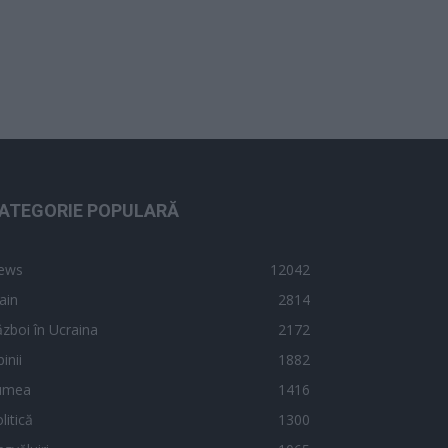
ATEGORIE POPULARĂ
ews
12042
ain
2814
zboi în Ucraina
2172
inii
1882
umea
1416
litică
1300