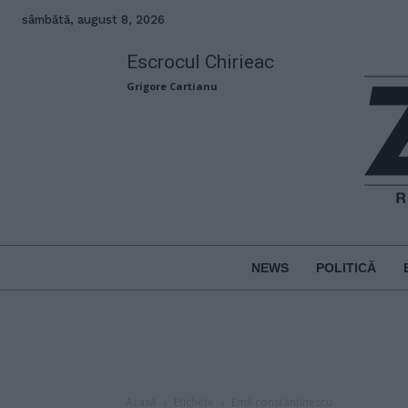
sâmbătă, august 8, 2026
Escrocul Chirieac
Grigore Cartianu
NEWS
POLITICĂ
Acasă
Etichete
Emil constantinescu