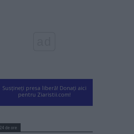
ad
Susțineți presa liberă! Donați aici
pentru Ziaristii.com!
24 de ore