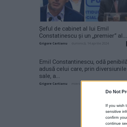
Șeful de cabinet al lui Emil
Constatinescu și un „premier” al...
Grigore Cartianu
-
duminică, 14 aprilie 2024
Emil Constantinescu, odă penibil
adusă celui care, prin diversiunile
sale, a...
Grigore Cartianu
-
miercuri, 8 februarie 2023
Do Not Pr
If you wish 
sensitive in
confirm you
continue se