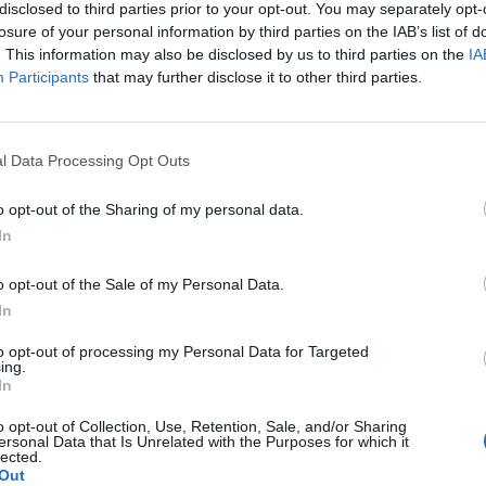
Cristian Hubali
-
duminică, 14 martie 2021
disclosed to third parties prior to your opt-out. You may separately opt-
10
losure of your personal information by third parties on the IAB’s list of
p
. This information may also be disclosed by us to third parties on the
IA
Emil Constantinescu vrea tot mai
Participants
that may further disclose it to other third parties.
mulți bani ca să studieze
Levantul....
l Data Processing Opt Outs
admin
-
luni, 10 decembrie 2018
6
o opt-out of the Sharing of my personal data.
In
u
o opt-out of the Sale of my Personal Data.
In
1
to opt-out of processing my Personal Data for Targeted
ing.
In
o opt-out of Collection, Use, Retention, Sale, and/or Sharing
ersonal Data that Is Unrelated with the Purposes for which it
lected.
Out