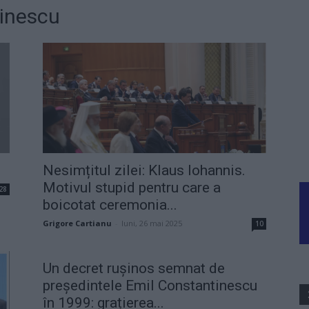
tinescu
Nesimțitul zilei: Klaus Iohannis.
Motivul stupid pentru care a
28
boicotat ceremonia...
Grigore Cartianu
-
luni, 26 mai 2025
10
Un decret rușinos semnat de
președintele Emil Constantinescu
în 1999: grațierea...