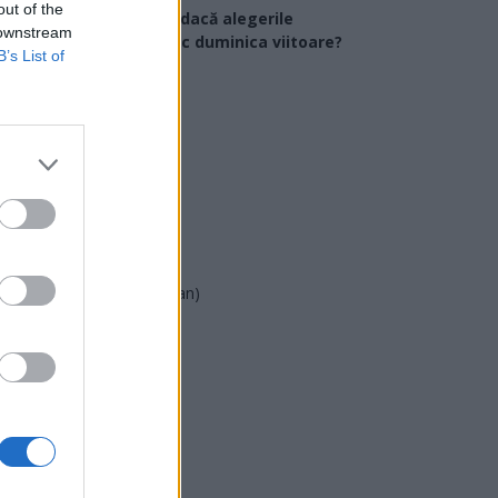
out of the
Ce partid ați vota dacă alegerile
 downstream
arlamentare ar avea loc duminica viitoare?
B’s List of
USR
PNL
PSD
AUR
UDMR
PMP (Tomac)
Forța Dreptei (L. Orban)
PNȚMM
REPER
SENS
SOS (Șoșoacă)
POT (Gavrilă)
PACE (Peia)