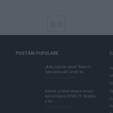
ad
POSTĂRI POPULARE
C
„Adio, țară de căcat!” Bătut în
N
fața casei sale, umilit de...
M
duminică, 21 iulie 2019
Ră
Op
Adevăr și mituri despre virusul
care produce COVID-19. Analiza
L
a doi...
Po
vineri, 3 aprilie 2020