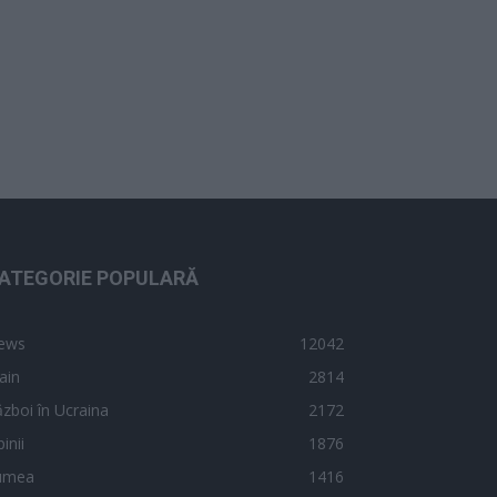
ATEGORIE POPULARĂ
ews
12042
ain
2814
zboi în Ucraina
2172
inii
1876
umea
1416