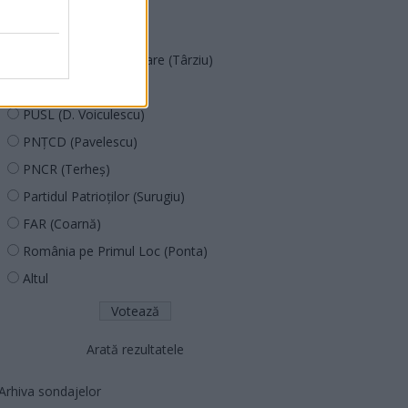
POT (Gavrilă)
PACE (Peia)
Acțiunea Conservatoare (Târziu)
PDF (Lazarus)
PUSL (D. Voiculescu)
PNȚCD (Pavelescu)
PNCR (Terheș)
Partidul Patrioților (Surugiu)
FAR (Coarnă)
România pe Primul Loc (Ponta)
Altul
Arată rezultatele
Arhiva sondajelor