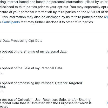
acest...
eing interest-based ads based on personal information utilized by us or
1
disclosed to third parties prior to your opt-out. You may separately opt-
Redacţia
-
miercuri, 3 iulie 2024
4
losure of your personal information by third parties on the IAB’s list of
. This information may also be disclosed by us to third parties on the
IA
p
Participants
that may further disclose it to other third parties.
l Data Processing Opt Outs
o opt-out of the Sharing of my personal data.
In
Suntem într-o profundă criză
mascată: creștere economică de
o opt-out of the Sale of my Personal Data.
doar 2% când...
In
Redacţia
-
joi, 15 februarie 2024
9
8
to opt-out of processing my Personal Data for Targeted
ing.
In
o opt-out of Collection, Use, Retention, Sale, and/or Sharing
ersonal Data that Is Unrelated with the Purposes for which it
lected.