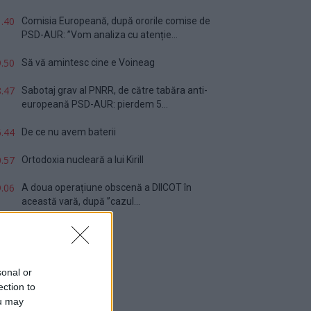
.40
Comisia Europeană, după ororile comise de
PSD-AUR: ”Vom analiza cu atenție...
.50
Să vă amintesc cine e Voineag
.47
Sabotaj grav al PNRR, de către tabăra anti-
europeană PSD-AUR: pierdem 5...
.44
De ce nu avem baterii
.57
Ortodoxia nucleară a lui Kirill
.06
A doua operațiune obscenă a DIICOT în
această vară, după ”cazul...
sonal or
ection to
ou may