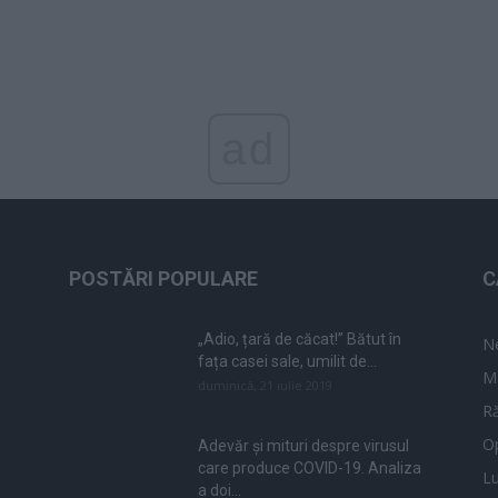
ad
POSTĂRI POPULARE
C
„Adio, țară de căcat!” Bătut în
N
fața casei sale, umilit de...
M
duminică, 21 iulie 2019
Ră
Op
Adevăr și mituri despre virusul
care produce COVID-19. Analiza
L
a doi...