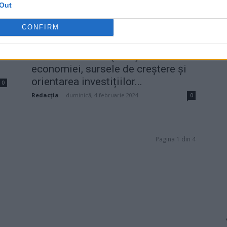
Out
CONFIRM
Leonardo Badea (BNR): Structura
economiei, sursele de creștere și
orientarea investițiilor...
0
Redacţia
-
duminică, 4 februarie 2024
0
Pagina 1 din 4