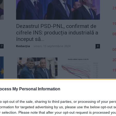
21
19
Dezastrul PSD-PNL, confirmat de
cifrele INS: producția industrială a
08
început să...
Redacţia
-
vineri, 13 septembrie 2024
7
8
06
20
19
ocess My Personal Information
to opt-out of the sale, sharing to third parties, or processing of your per
GRAFIC. „Jaf de proporții istorice“.
formation for targeted advertising by us, please use the below opt-out s
Guvernul PSD-PNL a făcut în
r selection. Please note that after your opt-out request is processed y