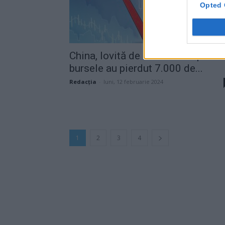
Opted 
China, lovită de o criză cumplită:
bursele au pierdut 7.000 de...
Redacţia
-
luni, 12 februarie 2024
1
2
3
4