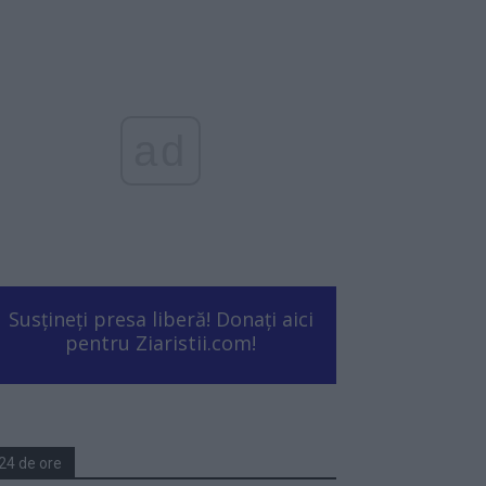
ad
Susțineți presa liberă! Donați aici
pentru Ziaristii.com!
24 de ore