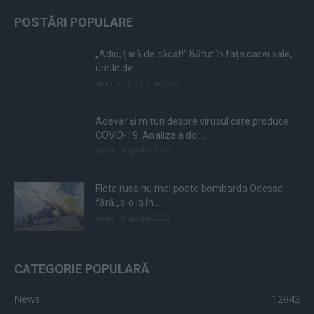
POSTĂRI POPULARE
„Adio, țară de căcat!” Bătut în fața casei sale,
umilit de...
duminică, 21 iulie 2019
Adevăr și mituri despre virusul care produce
COVID-19. Analiza a doi...
vineri, 3 aprilie 2020
Flota rusă nu mai poate bombarda Odessa
fără „s-o ia în...
vineri, 8 aprilie 2022
CATEGORIE POPULARĂ
News
12042