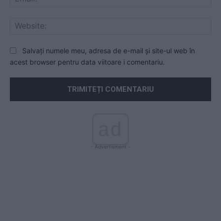
Web
Salvați numele meu, adresa de e-mail și site-ul web în
acest browser pentru data viitoare i comentariu.
ad
- Advertisment -