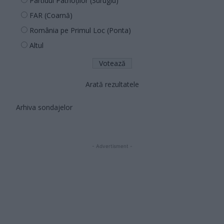
Partidul Patrioților (Surugiu)
FAR (Coarnă)
România pe Primul Loc (Ponta)
Altul
Arată rezultatele
Arhiva sondajelor
- Advertisment -