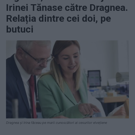
Irinei Tănase către Dragnea.
Relația dintre cei doi, pe
butuci
Dragnea și Irina făceau pe marii cunoscători ai cesurilor elvețiene