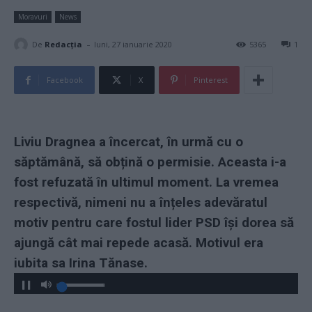
Moravuri
News
-
De
Redacţia
luni, 27 ianuarie 2020
5365
1
Facebook
X
Pinterest
Liviu Dragnea a încercat, în urmă cu o
săptămână, să obțină o permisie. Aceasta i-a
fost refuzată în ultimul moment. La vremea
respectivă, nimeni nu a înțeles adevăratul
motiv pentru care fostul lider PSD își dorea să
ajungă cât mai repede acasă. Motivul era
iubita sa Irina Tănase.