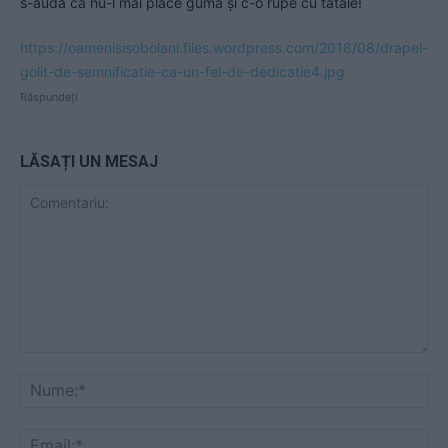
s-audă că nu-i mai place guma și c-o rupe cu tataie!
https://oamenisisobolani.files.wordpress.com/2018/08/drapel-
golit-de-semnificatie-ca-un-fel-de-dedicatie4.jpg
Răspundeți
LĂSAȚI UN MESAJ
Comentariu:
Nu
Ema