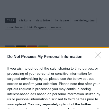
TAGS
căsătorie
despărțire
închisoare
inel de logodna
irina tănase
Liviu Dragnea
mesaje
Do Not Process My Personal Information
If you wish to opt-out of the sale, sharing to third parties, or
Articolul precedent
Articolul următor
processing of your personal or sensitive information for
A mai murit o ziaristă.
VIDEO. Ultimul zbor al lui
targeted advertising by us, please use the below opt-out
Discretă, tăcută, măcinată de
Kobe Bryant și al fiicei sale de
section to confirm your selection. Please note that after your
boli, sărăcie și nedreptate.
13 ani. De ce s-a prăbușit
opt-out request is processed you may continue seeing
Avea doar 51 de ani
elicopterul?
interest-based ads based on personal information utilized by
us or personal information disclosed to third parties prior to
your opt-out. You may separately opt-out of the further