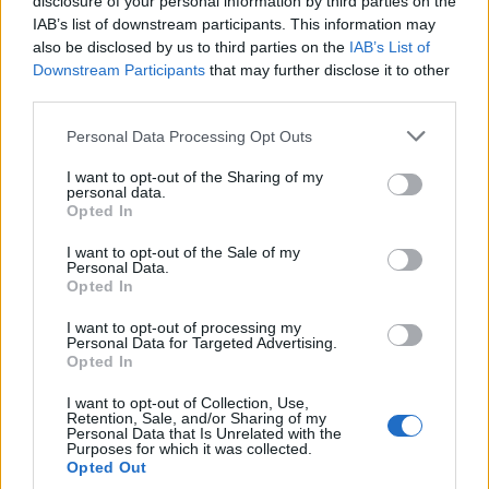
disclosure of your personal information by third parties on the
IAB’s list of downstream participants. This information may
Redacţia
also be disclosed by us to third parties on the
IAB’s List of
Downstream Participants
that may further disclose it to other
third parties.
Personal Data Processing Opt Outs
I want to opt-out of the Sharing of my
personal data.
Opted In
RELATED ARTICLES
I want to opt-out of the Sale of my
Personal Data.
Comisia Europeană, după ororile
Opted In
comise de PSD-AUR: ”Vom analiza
cu atenție modificările aduse legii.
I want to opt-out of processing my
Personal Data for Targeted Advertising.
Există riscul unor consecințe
Opted In
financiare”
Main
I want to opt-out of Collection, Use,
Retention, Sale, and/or Sharing of my
Sabotaj grav al PNRR, de către
Personal Data that Is Unrelated with the
tabăra anti-europeană PSD-AUR:
Purposes for which it was collected.
Opted Out
pierdem 5 miliarde de euro și nu