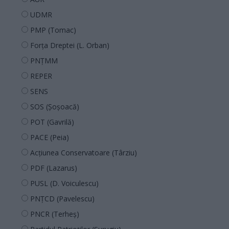
UDMR
PMP (Tomac)
Forța Dreptei (L. Orban)
PNȚMM
REPER
SENS
SOS (Șoșoacă)
POT (Gavrilă)
PACE (Peia)
Acțiunea Conservatoare (Târziu)
PDF (Lazarus)
PUSL (D. Voiculescu)
PNȚCD (Pavelescu)
PNCR (Terheș)