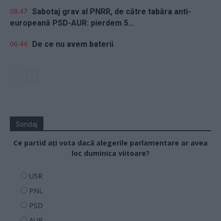
08.47
Sabotaj grav al PNRR, de către tabăra anti-
europeană PSD-AUR: pierdem 5...
06.44
De ce nu avem baterii
Sondaj
Ce partid ați vota dacă alegerile parlamentare ar avea
loc duminica viitoare?
USR
PNL
PSD
AUR