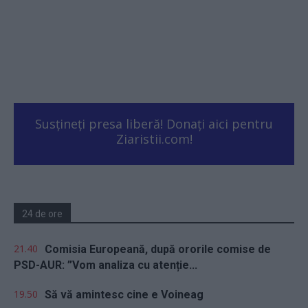
Susțineți presa liberă! Donați aici pentru
Ziaristii.com!
24 de ore
21.40
Comisia Europeană, după ororile comise de
PSD-AUR: ”Vom analiza cu atenție...
19.50
Să vă amintesc cine e Voineag