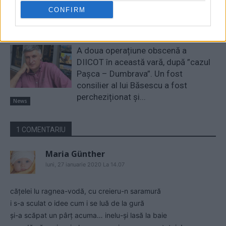
câștigăm niciun kilowatt! Explicațiile
CONFIRM
convingătoare ale ministrului
Pîslaru
News
A doua operațiune obscenă a
DIICOT în această vară, după ”cazul
Pașca – Dumbrava”. Un fost
consilier al lui Băsescu a fost
percheziționat și...
News
1 COMENTARIU
Maria Günther
luni, 27 ianuarie 2020 La 14.07
cățelei lu ragnea-vodă, cu creieru-n saramură
i s-a sculat o idee cum i se luă de la gură
și-a scăpat un pârț acuma… inelu-și lasă la baie