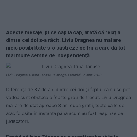
Aceste mesaje, puse cap la cap, arată că relația
dintre cei doi s-a răcit. Liviu Dragnea nu mai are
nicio posibilitate s-o păstreze pe Irina care dă tot
mai multe semne de independență.
Liviu Dragnea și Irina Tănase, la apogeul relației, în anul 2018
Diferența de 32 de ani dintre cei doi și faptul că nu se pot
vedea sunt obstacole foarte greu de trecut. Liviu Dragnea
mai are de stat aproape 3 ani după gratii, toate căile de
atac folosite în instanță până acum au fost respinse de
judecători.
Faptul că Irina Tănase nu a reacționat public la