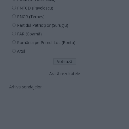
PNȚCD (Pavelescu)
PNCR (Terheș)
Partidul Patrioților (Surugiu)
FAR (Coarnă)
România pe Primul Loc (Ponta)
Altul
Arată rezultatele
Arhiva sondajelor