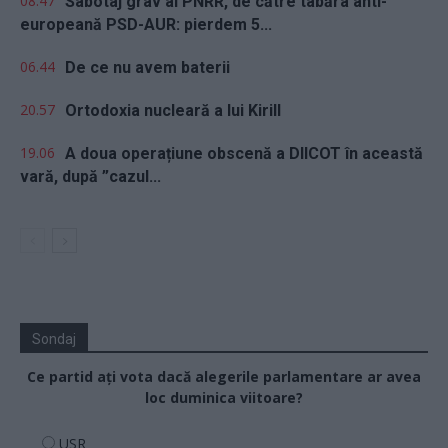
08.47
Sabotaj grav al PNRR, de către tabăra anti-
europeană PSD-AUR: pierdem 5...
06.44
De ce nu avem baterii
20.57
Ortodoxia nucleară a lui Kirill
19.06
A doua operațiune obscenă a DIICOT în această
vară, după ”cazul...
Sondaj
Ce partid ați vota dacă alegerile parlamentare ar avea
loc duminica viitoare?
USR