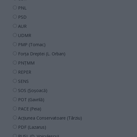
PNL
PSD
AUR
UDMR
PMP (Tomac)
Forța Dreptei (L. Orban)
PNȚMM
REPER
SENS
SOS (Șoșoacă)
POT (Gavrilă)
PACE (Peia)
Acțiunea Conservatoare (Târziu)
PDF (Lazarus)
PUSL (D. Voiculescu)