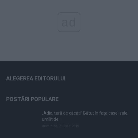
ad
ALEGEREA EDITORULUI
POSTĂRI POPULARE
„Adio, țară de căcat!” Bătut în fața casei sale,
umilit de...
duminică, 21 iulie 2019