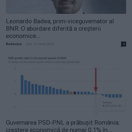
Leonardo Badea, prim-viceguvernator al
BNR: O abordare diferită a creșterii
economice...
Redacţia
-
luni, 16 iunie 2025
4
Guvernarea PSD-PNL a prăbușit România:
creștere economică de numai 0,1% în...