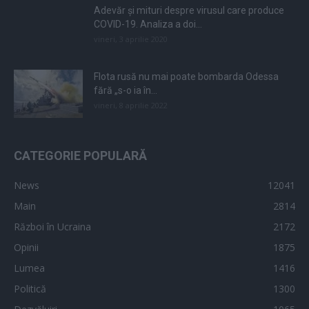
Adevăr și mituri despre virusul care produce
COVID-19. Analiza a doi...
vineri, 3 aprilie 2020
Flota rusă nu mai poate bombarda Odessa
fără „s-o ia în...
vineri, 8 aprilie 2022
CATEGORIE POPULARĂ
News
12041
Main
2814
Război în Ucraina
2172
Opinii
1875
Lumea
1416
Politică
1300