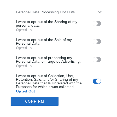
third parties.
Personal Data Processing Opt Outs
I want to opt-out of the Sharing of my
Cea mai mare creștere economică
personal data.
Opted In
înregistrată de România în istoria
măsurată:...
I want to opt-out of the Sale of my
Personal Data.
Redacţia
-
marți, 17 august 2021
3
Opted In
I want to opt-out of processing my
Personal Data for Targeted Advertising.
Opted In
I want to opt-out of Collection, Use,
Retention, Sale, and/or Sharing of my
Personal Data that Is Unrelated with the
Purposes for which it was collected.
Opted Out
CONFIRM
Comisia Europeană: România are cea mai