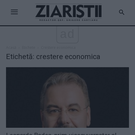
ad
Acasă
Etichete
Crestere economica
Etichetă: crestere economica