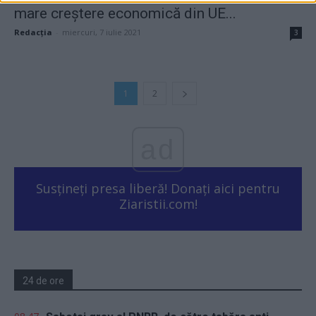
mare creștere economică din UE...
Redacţia
-
miercuri, 7 iulie 2021
3
1
2
ad
Susțineți presa liberă! Donați aici pentru
Ziaristii.com!
24 de ore