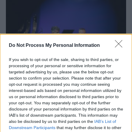
Do Not Process My Personal Information
Economia României are mari probleme.
If you wish to opt-out of the sale, sharing to third parties, or
processing of your personal or sensitive information for
Datoriile urcă amețitor: deficit comercial
targeted advertising by us, please use the below opt-out
de...
section to confirm your selection. Please note that after your
Matei Udrea
-
luni, 11 aprilie 2022
2
opt-out request is processed you may continue seeing
interest-based ads based on personal information utilized by
us or personal information disclosed to third parties prior to
your opt-out. You may separately opt-out of the further
disclosure of your personal information by third parties on the
IAB’s list of downstream participants. This information may
also be disclosed by us to third parties on the
IAB’s List of
Downstream Participants
that may further disclose it to other