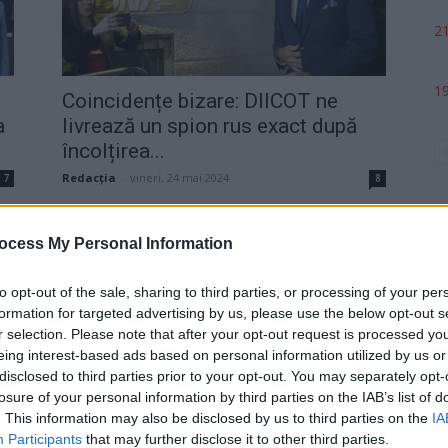
21
19
Coincidențe bizare: DIICOT ne
a
livrează un spion rus exact după
încolțirea...
Redacţia
-
vineri, 24 mai 2024
7
8
ocess My Personal Information
to opt-out of the sale, sharing to third parties, or processing of your per
formation for targeted advertising by us, please use the below opt-out s
p
r selection. Please note that after your opt-out request is processed y
eing interest-based ads based on personal information utilized by us or
disclosed to third parties prior to your opt-out. You may separately opt-
losure of your personal information by third parties on the IAB’s list of
Balamuc la „suveraniști”: ex-PSD-
. This information may also be disclosed by us to third parties on the
IA
ni
istul Ilan Laufer se rupe de AUR și-
Participants
that may further disclose it to other third parties.