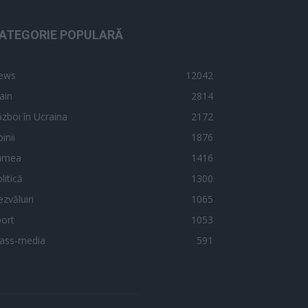
ATEGORIE POPULARĂ
ews
12042
ain
2814
zboi în Ucraina
2172
inii
1876
umea
1416
litică
1300
zvăluiri
1065
ort
1053
ass-media
591