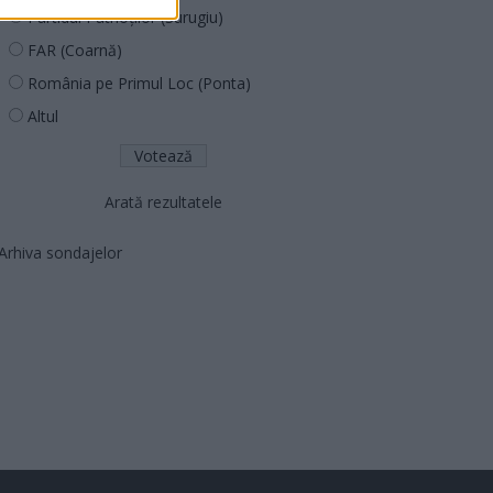
Partidul Patrioților (Surugiu)
FAR (Coarnă)
România pe Primul Loc (Ponta)
Altul
Arată rezultatele
Arhiva sondajelor