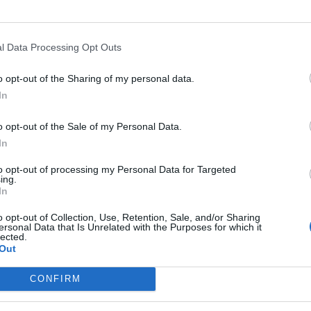
i...
Robert Mateescu
-
sâmbătă, 2 martie 2024
7
1
l Data Processing Opt Outs
Băsescu îl miștocărește pe
o opt-out of the Sharing of my personal data.
„doftor”: Daddy Vitamină! „A uitat
In
ca prin...
Grigore Cartianu
-
luni, 4 februarie 2019
4
3
o opt-out of the Sale of my Personal Data.
In
.
Trompetele lui Coldea: Cozmin și
to opt-out of processing my Personal Data for Targeted
ing.
Gușă
In
Grigore Cartianu
-
luni, 3 decembrie 2018
8
7
o opt-out of Collection, Use, Retention, Sale, and/or Sharing
ersonal Data that Is Unrelated with the Purposes for which it
lected.
Out
Pagina 1 din 2
CONFIRM