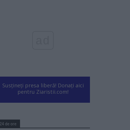
ad
Susțineți presa liberă! Donați aici
pentru Ziaristii.com!
24 de ore