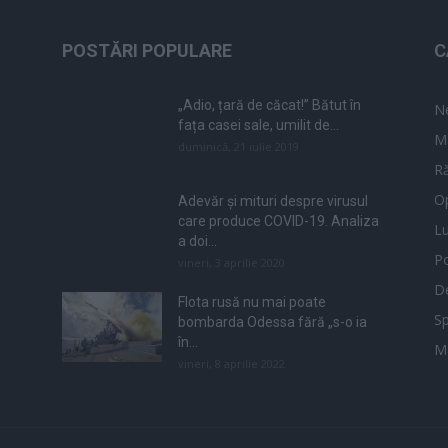
POSTĂRI POPULARE
C
„Adio, țară de căcat!” Bătut în
N
fața casei sale, umilit de...
M
duminică, 21 iulie 2019
Ră
Op
Adevăr și mituri despre virusul
care produce COVID-19. Analiza
L
a doi...
Po
vineri, 3 aprilie 2020
De
Flota rusă nu mai poate
Sp
bombarda Odessa fără „s-o ia
în...
M
vineri, 8 aprilie 2022