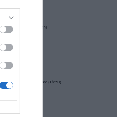
AUR
UDMR
PMP (Tomac)
Forța Dreptei (L. Orban)
PNȚMM
REPER
SENS
SOS (Șoșoacă)
POT (Gavrilă)
PACE (Peia)
Acțiunea Conservatoare (Târziu)
PDF (Lazarus)
PUSL (D. Voiculescu)
PNȚCD (Pavelescu)
PNCR (Terheș)