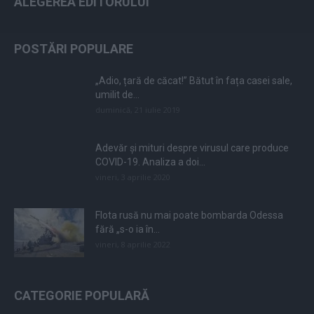
ALEGEREA EDITORULUI
POSTĂRI POPULARE
„Adio, țară de căcat!” Bătut în fața casei sale,
umilit de...
duminică, 21 iulie 2019
Adevăr și mituri despre virusul care produce
COVID-19. Analiza a doi...
vineri, 3 aprilie 2020
Flota rusă nu mai poate bombarda Odessa
fără „s-o ia în...
vineri, 8 aprilie 2022
CATEGORIE POPULARĂ