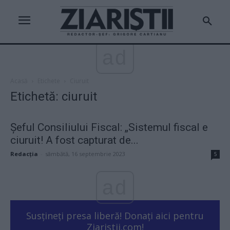
ad
Acasă
Etichete
Ciuruit
Etichetă: ciuruit
Șeful Consiliului Fiscal: „Sistemul fiscal e
ciuruit! A fost capturat de...
Redacţia
-
sâmbătă, 16 septembrie 2023
5
ad
Susțineți presa liberă! Donați aici pentru
Ziaristii.com!