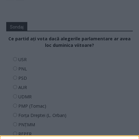
Sondaj
Ce partid ați vota dacă alegerile parlamentare ar avea
loc duminica viitoare?
USR
PNL
PSD
AUR
UDMR
PMP (Tomac)
Forța Dreptei (L. Orban)
PNȚMM
REPER