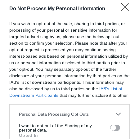
SENS
Do Not Process My Personal Information
SOS (Șoșoacă)
POT (Gavrilă)
If you wish to opt-out of the sale, sharing to third parties, or
processing of your personal or sensitive information for
PACE (Peia)
targeted advertising by us, please use the below opt-out
Acțiunea Conservatoare (Târziu)
section to confirm your selection. Please note that after your
opt-out request is processed you may continue seeing
PDF (Lazarus)
interest-based ads based on personal information utilized by
PUSL (D. Voiculescu)
us or personal information disclosed to third parties prior to
PNȚCD (Pavelescu)
your opt-out. You may separately opt-out of the further
disclosure of your personal information by third parties on the
PNCR (Terheș)
IAB’s list of downstream participants. This information may
Partidul Patrioților (Surugiu)
also be disclosed by us to third parties on the
IAB’s List of
Downstream Participants
that may further disclose it to other
FAR (Coarnă)
third parties.
România pe Primul Loc (Ponta)
Personal Data Processing Opt Outs
Altul
I want to opt-out of the Sharing of my
personal data.
Opted In