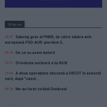
24 de ore
08.47
Sabotaj grav al PNRR, de către tabăra anti-
europeană PSD-AUR: pierdem 5...
06.44
De ce nu avem baterii
20.57
Ortodoxia nucleară a lui Kirill
19.06
A doua operațiune obscenă a DIICOT în această
vară, după ”cazul...
08.18
Ne-au furat străinii Dunărea!