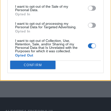
Arată rezultatele
I want to opt-out of the Sale of my
Personal Data.
Arhiva sondajelor
Opted In
I want to opt-out of processing my
Personal Data for Targeted Advertising.
Opted In
I want to opt-out of Collection, Use,
Retention, Sale, and/or Sharing of my
Personal Data that Is Unrelated with the
Purposes for which it was collected.
Opted Out
ad
CONFIRM