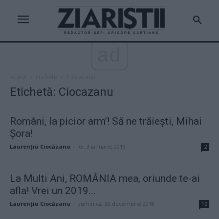
ad
Acasă
Etichete
Ciocazanu
Etichetă: Ciocazanu
Români, la picior arm’! Să ne trăieşti, Mihai
Şora!
Laurențiu Ciocăzanu
-
joi, 3 ianuarie 2019
2
La Multi Ani, ROMÂNIA mea, oriunde te-ai
afla! Vrei un 2019...
Laurențiu Ciocăzanu
-
duminică, 30 decembrie 2018
10