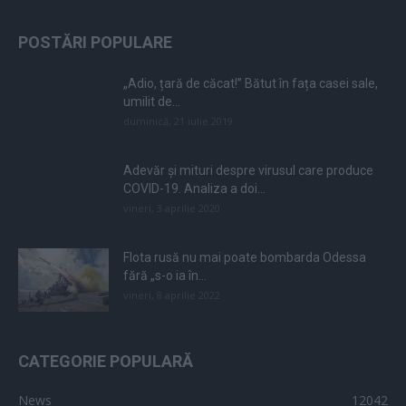
POSTĂRI POPULARE
„Adio, țară de căcat!” Bătut în fața casei sale,
umilit de...
duminică, 21 iulie 2019
Adevăr și mituri despre virusul care produce
COVID-19. Analiza a doi...
vineri, 3 aprilie 2020
Flota rusă nu mai poate bombarda Odessa
fără „s-o ia în...
vineri, 8 aprilie 2022
CATEGORIE POPULARĂ
News
12042