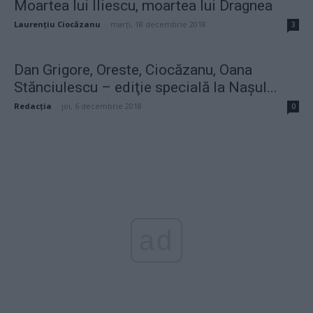
Moartea lui Iliescu, moartea lui Dragnea
Laurențiu Ciocăzanu
-
marți, 18 decembrie 2018
3
Dan Grigore, Oreste, Ciocăzanu, Oana
Stănciulescu – ediţie specială la Naşul...
Redacţia
-
joi, 6 decembrie 2018
0
ad