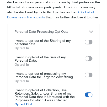
disclosure of your personal information by third parties on the
IAB’s list of downstream participants. This information may
also be disclosed by us to third parties on the
IAB’s List of
Sondaj
Downstream Participants
that may further disclose it to other
third parties.
Ce partid ați vota dacă alegerile parlamentare ar avea
loc duminica viitoare?
Personal Data Processing Opt Outs
USR
I want to opt-out of the Sharing of my
personal data.
PNL
Opted In
PSD
I want to opt-out of the Sale of my
Personal Data.
AUR
Opted In
UDMR
I want to opt-out of processing my
PMP (Tomac)
Personal Data for Targeted Advertising.
Opted In
Forța Dreptei (L. Orban)
I want to opt-out of Collection, Use,
PNȚMM
Retention, Sale, and/or Sharing of my
Personal Data that Is Unrelated with the
REPER
Purposes for which it was collected.
Opted Out
SENS