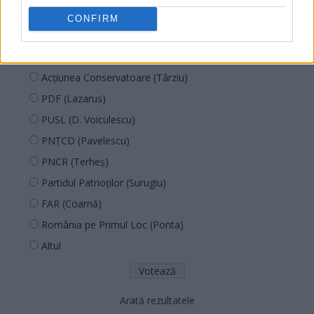
SOS (Șoșoacă)
CONFIRM
POT (Gavrilă)
PACE (Peia)
Acțiunea Conservatoare (Târziu)
PDF (Lazarus)
PUSL (D. Voiculescu)
PNȚCD (Pavelescu)
PNCR (Terheș)
Partidul Patrioților (Surugiu)
FAR (Coarnă)
România pe Primul Loc (Ponta)
Altul
Arată rezultatele