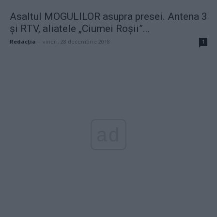
Asaltul MOGULILOR asupra presei. Antena 3
şi RTV, aliatele „Ciumei Roşii”...
Redacţia
-
vineri, 28 decembrie 2018
1
ad