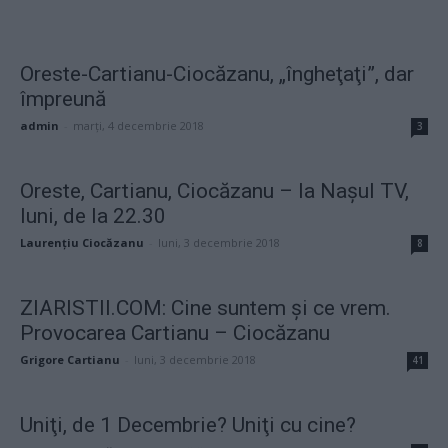
Oreste-Cartianu-Ciocăzanu, „îngheţaţi”, dar
împreună
admin
-
marți, 4 decembrie 2018
3
Oreste, Cartianu, Ciocăzanu – la Nașul TV,
luni, de la 22.30
Laurențiu Ciocăzanu
-
luni, 3 decembrie 2018
8
ZIARISTII.COM: Cine suntem şi ce vrem.
Provocarea Cartianu – Ciocăzanu
Grigore Cartianu
-
luni, 3 decembrie 2018
41
Uniţi, de 1 Decembrie? Uniţi cu cine?