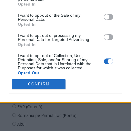
PNȚMM
Opted In
REPER
I want to opt-out of the Sale of my
SENS
Personal Data.
Opted In
SOS (Șoșoacă)
I want to opt-out of processing my
POT (Gavrilă)
Personal Data for Targeted Advertising.
Opted In
PACE (Peia)
Acțiunea Conservatoare (Târziu)
I want to opt-out of Collection, Use,
Retention, Sale, and/or Sharing of my
PDF (Lazarus)
Personal Data that Is Unrelated with the
Purposes for which it was collected.
PUSL (D. Voiculescu)
Opted Out
PNȚCD (Pavelescu)
CONFIRM
PNCR (Terheș)
Partidul Patrioților (Surugiu)
FAR (Coarnă)
România pe Primul Loc (Ponta)
Altul