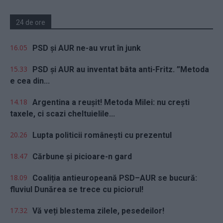
24 de ore
16.05
PSD și AUR ne-au vrut în junk
15.33
PSD și AUR au inventat bâta anti-Fritz. ”Metoda
e cea din...
14.18
Argentina a reușit! Metoda Milei: nu crești
taxele, ci scazi cheltuielile...
20.26
Lupta politicii românești cu prezentul
18.47
Cărbune și picioare-n gard
18.09
Coaliția antieuropeană PSD–AUR se bucură:
fluviul Dunărea se trece cu piciorul!
17.32
Vă veți blestema zilele, pesedeilor!