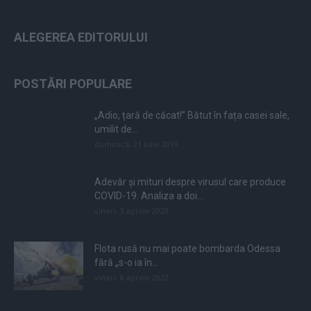
ALEGEREA EDITORULUI
POSTĂRI POPULARE
„Adio, țară de căcat!” Bătut în fața casei sale,
umilit de...
duminică, 21 iulie 2019
Adevăr și mituri despre virusul care produce
COVID-19. Analiza a doi...
vineri, 3 aprilie 2020
Flota rusă nu mai poate bombarda Odessa
fără „s-o ia în...
vineri, 8 aprilie 2022