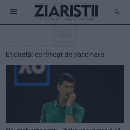
ad
Acasă
Etichete
Certificat de vaccinare
Etichetă: certificat de vaccinare