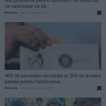
Noi probleme pentru Djokovici: va trebui să
se vaccineze ca să...
Redacţia
-
luni, 17 ianuarie 2022
0
400 de persoane cercetate și 200 de dosare
penale pentru falsificarea...
Redacţia
-
vineri, 3 septembrie 2021
0