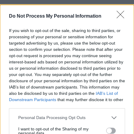
Do Not Process My Personal Information
If you wish to opt-out of the sale, sharing to third parties, or
processing of your personal or sensitive information for
Sondaj
targeted advertising by us, please use the below opt-out
section to confirm your selection. Please note that after your
Ce partid ați vota dacă alegerile parlamentare ar avea
opt-out request is processed you may continue seeing
loc duminica viitoare?
interest-based ads based on personal information utilized by
us or personal information disclosed to third parties prior to
USR
your opt-out. You may separately opt-out of the further
disclosure of your personal information by third parties on the
PNL
IAB’s list of downstream participants. This information may
PSD
also be disclosed by us to third parties on the
IAB’s List of
AUR
Downstream Participants
that may further disclose it to other
third parties.
UDMR
PMP (Tomac)
Personal Data Processing Opt Outs
Forța Dreptei (L. Orban)
I want to opt-out of the Sharing of my
personal data.