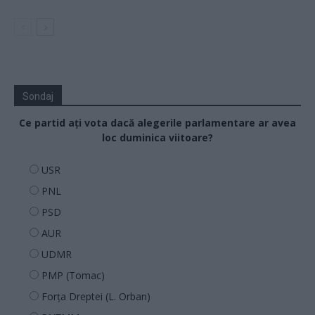
Sondaj
Ce partid ați vota dacă alegerile parlamentare ar avea
loc duminica viitoare?
USR
PNL
PSD
AUR
UDMR
PMP (Tomac)
Forța Dreptei (L. Orban)