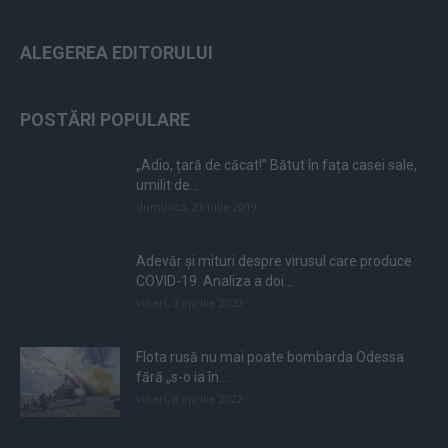
ALEGEREA EDITORULUI
POSTĂRI POPULARE
„Adio, țară de căcat!” Bătut în fața casei sale,
umilit de...
duminică, 21 iulie 2019
Adevăr și mituri despre virusul care produce
COVID-19. Analiza a doi...
vineri, 3 aprilie 2020
Flota rusă nu mai poate bombarda Odessa
fără „s-o ia în...
vineri, 8 aprilie 2022