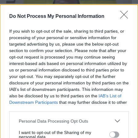
Do Not Process My Personal Information
If you wish to opt-out of the sale, sharing to third parties, or
processing of your personal or sensitive information for
targeted advertising by us, please use the below opt-out
section to confirm your selection. Please note that after your
Comandant ucrainean dintr-o unitate de
opt-out request is processed you may continue seeing
asalt: „În drumul nostru nu mai...
interest-based ads based on personal information utilized by
us or personal information disclosed to third parties prior to
Cristian Hubali
-
duminică, 18 iunie 2023
0
your opt-out. You may separately opt-out of the further
disclosure of your personal information by third parties on the
IAB’s list of downstream participants. This information may
also be disclosed by us to third parties on the
IAB’s List of
Downstream Participants
that may further disclose it to other
third parties.
Personal Data Processing Opt Outs
I want to opt-out of the Sharing of my
personal data.