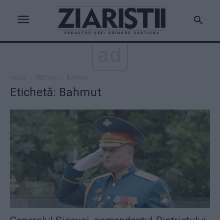
ad
Acasă
Etichete
Bahmut
Etichetă: Bahmut