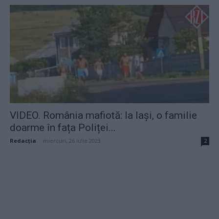
VIDEO. România mafiotă: la Iași, o familie
doarme în fața Poliței...
Redacţia
-
miercuri, 26 iulie 2023
2