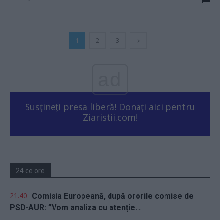
1
2
3
ad
Susțineți presa liberă! Donați aici pentru
Ziaristii.com!
24 de ore
21.40
Comisia Europeană, după ororile comise de
PSD-AUR: ”Vom analiza cu atenție...