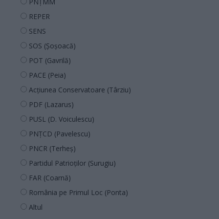
PNȚMM
REPER
SENS
SOS (Șoșoacă)
POT (Gavrilă)
PACE (Peia)
Acțiunea Conservatoare (Târziu)
PDF (Lazarus)
PUSL (D. Voiculescu)
PNȚCD (Pavelescu)
PNCR (Terheș)
Partidul Patrioților (Surugiu)
FAR (Coarnă)
România pe Primul Loc (Ponta)
Altul