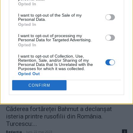
Opted In
Un multiplu campion mondial al Rusiei,
I want to opt-out of the Sale of my
Personal Data.
ajuns în pușcărie, s-a dus...
Opted In
Cristian Hubali
-
miercuri, 14 iunie 2023
1
I want to opt-out of processing my
Personal Data for Targeted Advertising.
Opted In
I want to opt-out of Collection, Use,
Retention, Sale, and/or Sharing of my
Personal Data that Is Unrelated with the
Purposes for which it was collected.
Opted Out
CONFIRM
Căderea fortăreței Bahmut a declanșat
isteria printre rusofilii din România.
Turcescu:...
Redacţia
-
luni, 22 mai 2023
3