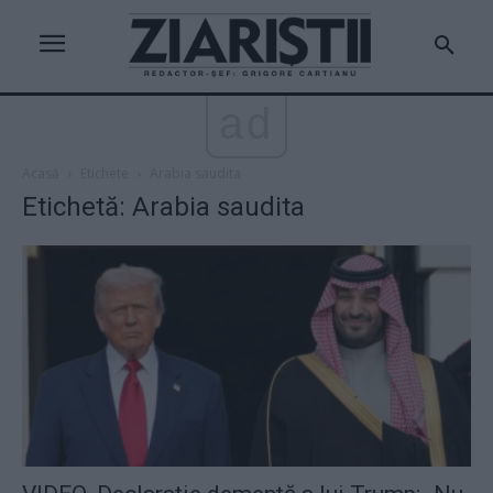
ad
Acasă
Etichete
Arabia saudita
Etichetă: Arabia saudita