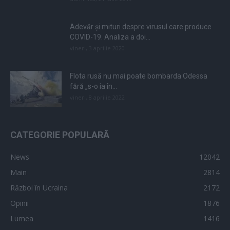
Adevăr și mituri despre virusul care produce
COVID-19. Analiza a doi...
vineri, 3 aprilie 2020
Flota rusă nu mai poate bombarda Odessa
fără „s-o ia în...
vineri, 8 aprilie 2022
CATEGORIE POPULARĂ
News
12042
Main
2814
Război în Ucraina
2172
Opinii
1876
Lumea
1416