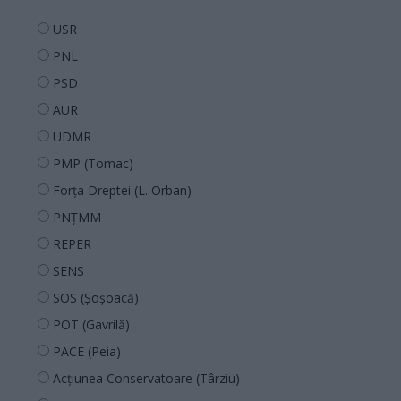
USR
PNL
PSD
AUR
UDMR
PMP (Tomac)
Forța Dreptei (L. Orban)
PNȚMM
REPER
SENS
SOS (Șoșoacă)
POT (Gavrilă)
PACE (Peia)
Acțiunea Conservatoare (Târziu)