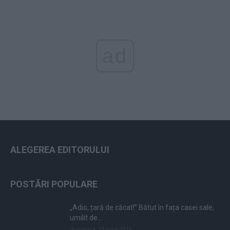
ad
ALEGEREA EDITORULUI
POSTĂRI POPULARE
„Adio, țară de căcat!” Bătut în fața casei sale,
umilit de...
duminică, 21 iulie 2019