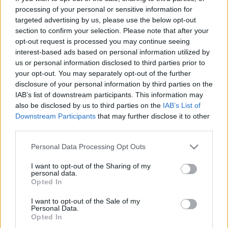
Redacţia
-
sâmbătă, 31 decembrie 2022
1
processing of your personal or sensitive information for
targeted advertising by us, please use the below opt-out
section to confirm your selection. Please note that after your
opt-out request is processed you may continue seeing
interest-based ads based on personal information utilized by
us or personal information disclosed to third parties prior to
your opt-out. You may separately opt-out of the further
disclosure of your personal information by third parties on the
IAB’s list of downstream participants. This information may
also be disclosed by us to third parties on the
IAB’s List of
Downstream Participants
that may further disclose it to other
third parties.
Polonia – Arabia Saudită. Lewandowski
Personal Data Processing Opt Outs
versus revelația etapei 1 la SuperMondial
Publicitate
-
vineri, 25 noiembrie 2022
0
I want to opt-out of the Sharing of my
personal data.
Opted In
I want to opt-out of the Sale of my
Personal Data.
Opted In