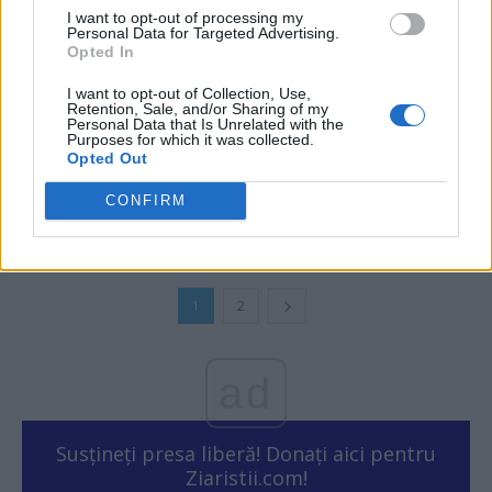
I want to opt-out of processing my
Personal Data for Targeted Advertising.
Opted In
I want to opt-out of Collection, Use,
Retention, Sale, and/or Sharing of my
Personal Data that Is Unrelated with the
Purposes for which it was collected.
Surpriză enormă la Mondiale: Argentina –
Opted Out
Arabia Saudită 1-2! Messi-cel-Obosit a...
CONFIRM
Grigore Cartianu
-
marți, 22 noiembrie 2022
2
1
2
ad
Susțineți presa liberă! Donați aici pentru
Ziaristii.com!