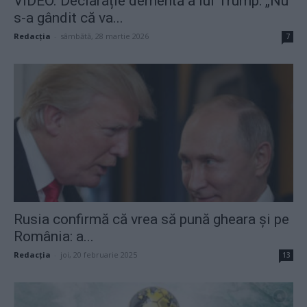
VIDEO. Declarație dementă a lui Trump: „Nu
s-a gândit că va...
Redacţia
-
sâmbătă, 28 martie 2026
7
Rusia confirmă că vrea să pună gheara și pe
România: a...
Redacţia
-
joi, 20 februarie 2025
13