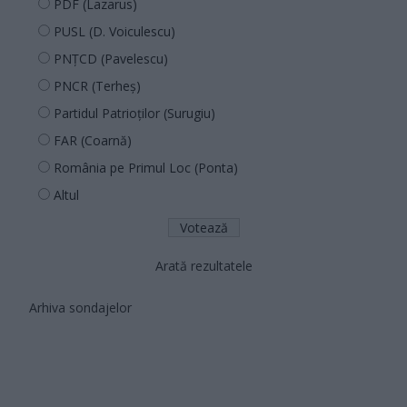
PDF (Lazarus)
PUSL (D. Voiculescu)
PNȚCD (Pavelescu)
PNCR (Terheș)
Partidul Patrioților (Surugiu)
FAR (Coarnă)
România pe Primul Loc (Ponta)
Altul
Arată rezultatele
Arhiva sondajelor