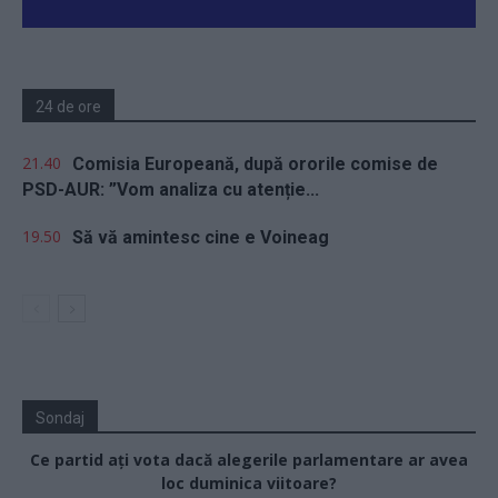
24 de ore
21.40
Comisia Europeană, după ororile comise de
PSD-AUR: ”Vom analiza cu atenție...
19.50
Să vă amintesc cine e Voineag
Sondaj
Ce partid ați vota dacă alegerile parlamentare ar avea
loc duminica viitoare?