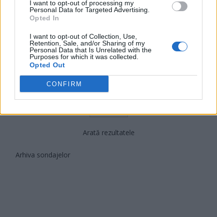
I want to opt-out of processing my
PUSL (D. Voiculescu)
Personal Data for Targeted Advertising.
Opted In
PNȚCD (Pavelescu)
PNCR (Terheș)
I want to opt-out of Collection, Use,
Retention, Sale, and/or Sharing of my
Personal Data that Is Unrelated with the
Partidul Patrioților (Surugiu)
Purposes for which it was collected.
Opted Out
FAR (Coarnă)
România pe Primul Loc (Ponta)
CONFIRM
Altul
Arată rezultatele
Arhiva sondajelor