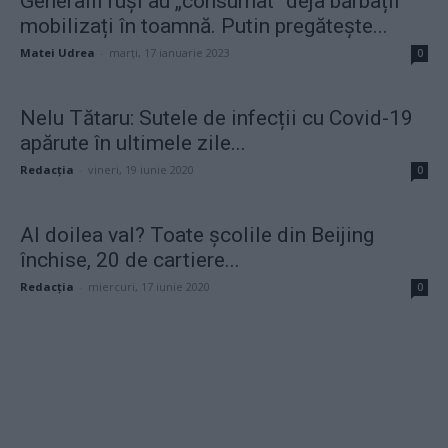
Generalii ruși au „consumat“ deja bărbații
mobilizați în toamnă. Putin pregătește...
Matei Udrea
-
marți, 17 ianuarie 2023
0
Nelu Tătaru: Sutele de infecții cu Covid-19
apărute în ultimele zile...
Redacţia
-
vineri, 19 iunie 2020
0
Al doilea val? Toate școlile din Beijing
închise, 20 de cartiere...
Redacţia
-
miercuri, 17 iunie 2020
0