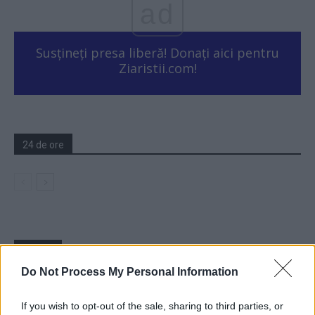
ad
Susțineți presa liberă! Donați aici pentru
Ziaristii.com!
24 de ore
Sondaj
Do Not Process My Personal Information
Ce partid ați vota dacă alegerile parlamentare ar avea
loc duminica viitoare?
If you wish to opt-out of the sale, sharing to third parties, or