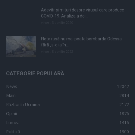
Adevăr și mituri despre virusul care produce
COVID-19. Analiza a doi...
vineri, 3 aprilie 2020
Flota rusă nu mai poate bombarda Odessa
fără „s-o ia în...
vineri, 8 aprilie 2022
CATEGORIE POPULARĂ
News
12042
Main
2814
Război în Ucraina
2172
Opinii
1876
Lumea
1416
Politică
1300