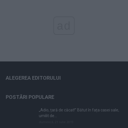
ad
ALEGEREA EDITORULUI
POSTĂRI POPULARE
„Adio, țară de căcat!” Bătut în fața casei sale,
umilit de...
duminică, 21 iulie 2019