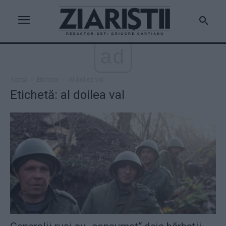
ad
Acasă
Etichete
Al doilea val
Etichetă: al doilea val