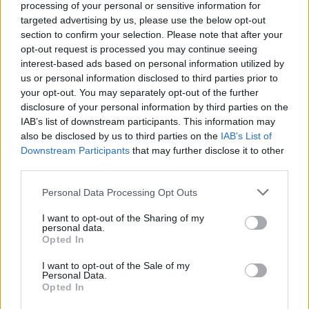
processing of your personal or sensitive information for
USR
targeted advertising by us, please use the below opt-out
PNL
section to confirm your selection. Please note that after your
opt-out request is processed you may continue seeing
PSD
interest-based ads based on personal information utilized by
AUR
us or personal information disclosed to third parties prior to
UDMR
your opt-out. You may separately opt-out of the further
disclosure of your personal information by third parties on the
PMP (Tomac)
IAB’s list of downstream participants. This information may
Forța Dreptei (L. Orban)
also be disclosed by us to third parties on the
IAB’s List of
Downstream Participants
that may further disclose it to other
PNȚMM
third parties.
REPER
Personal Data Processing Opt Outs
SENS
SOS (Șoșoacă)
I want to opt-out of the Sharing of my
personal data.
POT (Gavrilă)
Opted In
PACE (Peia)
I want to opt-out of the Sale of my
Personal Data.
Acțiunea Conservatoare (Târziu)
Opted In
PDF (Lazarus)