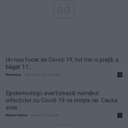
ad
Un nou focar de Covid-19, tot într-o piață, a
băgat 11...
Redacţia
-
duminică, 14 iunie 2020
0
Epidemiologii avertizează: numărul
infecțiilor cu Covid-19 va crește iar. Cauza
este...
Matei Udrea
-
marți, 19 mai 2020
1