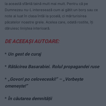
la această sfântă taină mult mai mult. Pentru că pe
Dumnezeu nu-L interesează cum ai gătit un borș sau ce
note ai luat în clasa întâi la școală, ci mărturisirea
păcatelor noastre grele. Acelea care, odată rostite, îți
dăruiesc liniștea interioară.
DE ACEEAȘI AUTOARE:
*
Un gest de curaj
*
Rătăcirea Basarabiei. Rolul propagandei ruse
*
„Govori po celoveceski!” – „Vorbeşte
omeneşte!”
*
În căutarea demnității