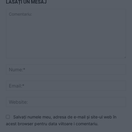
LĂSAȚI UN MESAJ
Comentariu:
Nu
Ema
Web
Salvați numele meu, adresa de e-mail și site-ul web în
acest browser pentru data viitoare i comentariu.