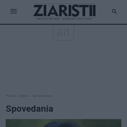
ad
Acasă
Opinii
Spovedania
Spovedania