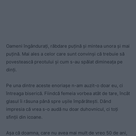
Oameni îngânduraţi, răbdare puţină şi mintea unora şi mai
puţină. Mai ales a celor care sunt convinşi că trebuie să
povestească preotului şi cum s-au spălat dimineaţa pe
dinţi.
Pe una dintre aceste enoriașe n-am auzit-o doar eu, ci
întreaga biserică. Fiindcă femeia vorbea atât de tare, încât
glasul îi răsuna până spre uşile împărăteşti. Dând
impresia că vrea s-o audă nu doar duhovnicul, ci toţi
sfinţii din icoane.
Aşa că doamna, care nu avea mai mult de vreo 50 de ani,