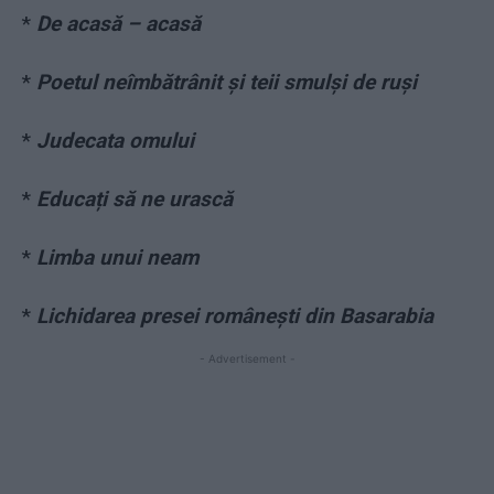
*
De acasă – acasă
*
Poetul neîmbătrânit și teii smulși de ruși
*
Judecata omului
*
Educați să ne urască
*
Limba unui neam
*
Lichidarea presei româneşti din Basarabia
- Advertisement -