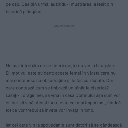
pe cap. Cea din urmă, auzindu-i mustrarea, a ieşit din
biserică plângând.
- Advertisement -
Ne mai întrebăm de ce tinerii noştri nu vin la Liturghie…
Ei, motivul este evident: aceste femei în vârstă care nu
mai contenesc cu observaţiile şi le fac cu răutate. Dar
oare contează cum se îmbracă un tânăr la biserică?
Lăsaţi-i, dragii mei, să vină în casa Domnului aşa cum vor
ei, dar să vină! Acest lucru este cel mai important, fiindcă
tot ce vor trebui să înveţe vor învăţa în timp.
Iar cei care vin la spovedanie sunt datori să se gândească