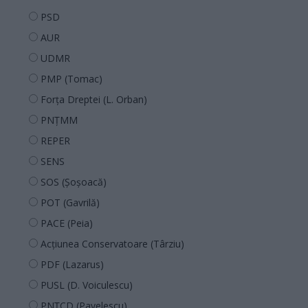
PSD
AUR
UDMR
PMP (Tomac)
Forța Dreptei (L. Orban)
PNȚMM
REPER
SENS
SOS (Șoșoacă)
POT (Gavrilă)
PACE (Peia)
Acțiunea Conservatoare (Târziu)
PDF (Lazarus)
PUSL (D. Voiculescu)
PNȚCD (Pavelescu)