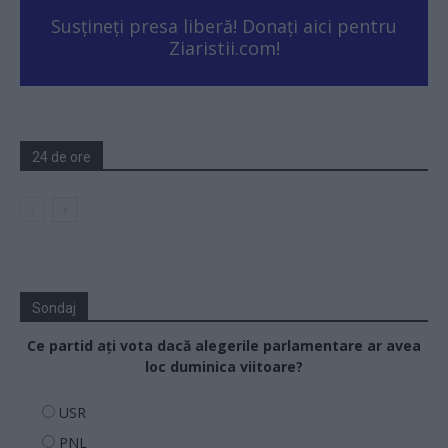
Susțineți presa liberă! Donați aici pentru
Ziaristii.com!
24 de ore
Sondaj
Ce partid ați vota dacă alegerile parlamentare ar avea
loc duminica viitoare?
USR
PNL