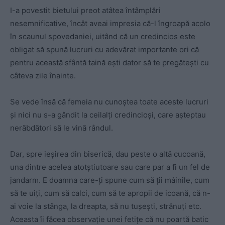
I-a povestit bietului preot atâtea întâmplări
nesemnificative, încât aveai impresia că-l îngroapă acolo
în scaunul spovedaniei, uitând că un credincios este
obligat să spună lucruri cu adevărat importante ori că
pentru această sfântă taină eşti dator să te pregăteşti cu
câteva zile înainte.
Se vede însă că femeia nu cunoştea toate aceste lucruri
şi nici nu s-a gândit la ceilalţi credincioşi, care aşteptau
nerăbdători să le vină rândul.
Dar, spre ieşirea din biserică, dau peste o altă cucoană,
una dintre acelea atotştiutoare sau care par a fi un fel de
jandarm. E doamna care-ţi spune cum să ţii mâinile, cum
să te uiţi, cum să calci, cum să te apropii de icoană, că n-
ai voie la stânga, la dreapta, să nu tuşeşti, strănuţi etc.
Aceasta îi făcea observaţie unei fetiţe că nu poartă batic