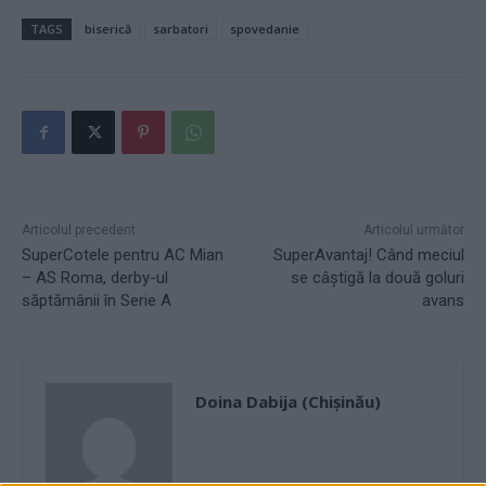
TAGS
biserică
sarbatori
spovedanie
Articolul precedent
Articolul următor
SuperCotele pentru AC Mian
SuperAvantaj! Când meciul
– AS Roma, derby-ul
se câștigă la două goluri
săptămânii în Serie A
avans
Doina Dabija (Chișinău)