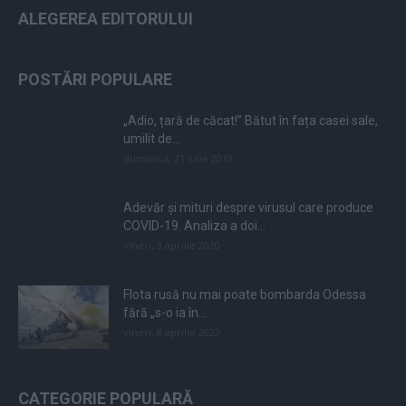
ALEGEREA EDITORULUI
POSTĂRI POPULARE
„Adio, țară de căcat!” Bătut în fața casei sale,
umilit de...
duminică, 21 iulie 2019
Adevăr și mituri despre virusul care produce
COVID-19. Analiza a doi...
vineri, 3 aprilie 2020
Flota rusă nu mai poate bombarda Odessa
fără „s-o ia în...
vineri, 8 aprilie 2022
CATEGORIE POPULARĂ