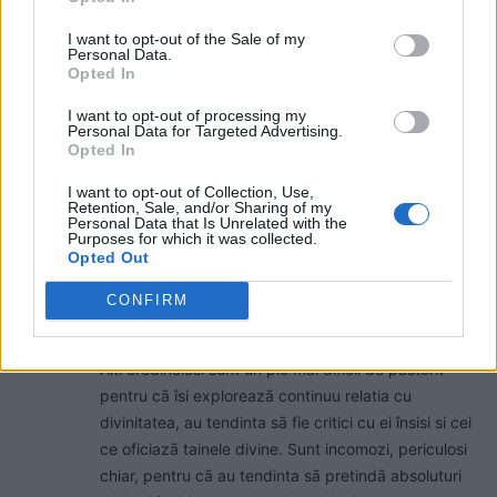
1 COMENTARIU
I want to opt-out of the Sale of my
Personal Data.
Opted In
Nicolae Pirlea
sâmbătă, 13 ianuarie 2024 La 12.41
I want to opt-out of processing my
Pentru unii credinta, religia lor , e un fel de
Personal Data for Targeted Advertising.
Opted In
conventie socialā , un mod de a interactiona cu
lumea si de a-si comfirma apartenenta la
I want to opt-out of Collection, Use,
Retention, Sale, and/or Sharing of my
comunitate. Poate nu-i duce capul sā exploreze
Personal Data that Is Unrelated with the
principiile teologice si dogmatice ale credintei însā
Purposes for which it was collected.
Opted Out
se agatā de forme pentru cā n-au puterea sā
înteleagā fondul, fundatia filozoficā care dā sens
CONFIRM
vietii credinciosului. Biserica îi iubeste pentru
simplitatea lor. Prosti da’ multi, folositori si supusi.
Alti credinciosi sunt un pic mai dificil de pāstorit
pentru cā îsi exploreazā continuu relatia cu
divinitatea, au tendinta sā fie critici cu ei însisi si cei
ce oficiazā tainele divine. Sunt incomozi, periculosi
chiar, pentru cā au tendinta sā pretindā absoluturi