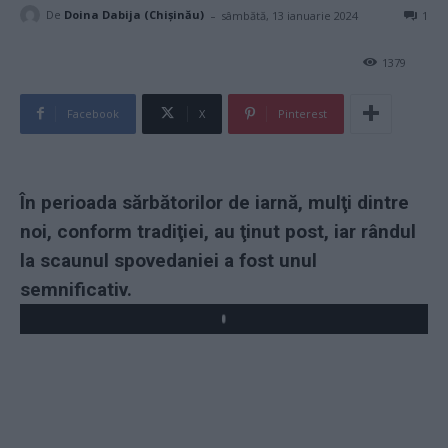
-
De
Doina Dabija (Chișinău)
sâmbătă, 13 ianuarie 2024
1
1379
Facebook
X
Pinterest
În perioada sărbătorilor de iarnă, mulţi dintre
noi, conform tradiţiei, au ţinut post, iar rândul
la scaunul spovedaniei a fost unul
semnificativ.
Play