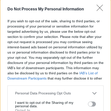
Do Not Process My Personal Information
If you wish to opt-out of the sale, sharing to third parties, or
RELATED ARTICLES
processing of your personal or sensitive information for
targeted advertising by us, please use the below opt-out
Să vă amintesc cine e Voineag
section to confirm your selection. Please note that after your
opt-out request is processed you may continue seeing
interest-based ads based on personal information utilized by
Opinii
us or personal information disclosed to third parties prior to
your opt-out. You may separately opt-out of the further
De ce nu avem baterii
disclosure of your personal information by third parties on the
IAB’s list of downstream participants. This information may
also be disclosed by us to third parties on the
IAB’s List of
Opinii
Downstream Participants
that may further disclose it to other
third parties.
Ortodoxia nucleară a lui Kirill
Personal Data Processing Opt Outs
I want to opt-out of the Sharing of my
Opinii
personal data.
Opted In