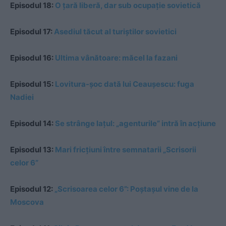
Episodul 18:
O țară liberă, dar sub ocupație sovietică
Episodul 17:
Asediul tăcut al turiștilor sovietici
Episodul 16:
Ultima vânătoare: măcel la fazani
Episodul 15:
Lovitura-şoc dată lui Ceauşescu: fuga
Nadiei
Episodul 14:
Se strânge lațul: „agenturile” intră în acțiune
Episodul 13:
Mari fricțiuni între semnatarii „Scrisorii
celor 6”
Episodul 12:
„Scrisoarea celor 6”
: Poştaşul vine de la
Moscova