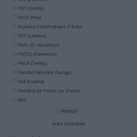
POT (Gavrilă)
PACE (Peia)
Acțiunea Conservatoare (Târziu)
PDF (Lazarus)
PUSL (D. Voiculescu)
PNȚCD (Pavelescu)
PNCR (Terheș)
Partidul Patrioților (Surugiu)
FAR (Coarnă)
România pe Primul Loc (Ponta)
Altul
Arată rezultatele