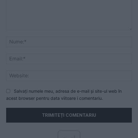
Comentariu:
Nu
Ema
Web
Salvați numele meu, adresa de e-mail și site-ul web în
acest browser pentru data viitoare i comentariu.