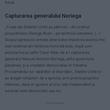
fizică.
Capturarea generalului Noriega
„Trupe ale Statelor Unite au pătruns – din ordinul
preşedintelui George Bush – pe teritoriul panamez. (…)
Scopul agresiunii armate americane împotriva acestui mic
stat nealiniat din America Centrală este, după cum
preciza însuşi şeful Casei Albe, de a-l captura pe
generalul Manuel Antonio Noriega, şeful guvernului
panamez, şi a «restabili democraţia» în Panama.
Proclamându-se «apărător al libertăţii», Statele Unite şi-
au arogat «dreptul» de a aprecia, prin prisma propriilor
interese, dacă un guvern al unui stat independent şi
suveran este democratic sau nu.”
- Advertisement -