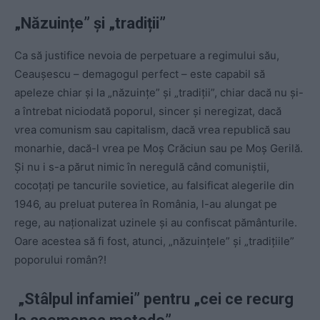
„Năzuințe” şi „tradiții”
Ca să justifice nevoia de perpetuare a regimului său,
Ceauşescu – demagogul perfect – este capabil să
apeleze chiar şi la „năzuinţe” şi „tradiţii”, chiar dacă nu şi-
a întrebat niciodată poporul, sincer şi neregizat, dacă
vrea comunism sau capitalism, dacă vrea republică sau
monarhie, dacă-l vrea pe Moş Crăciun sau pe Moş Gerilă.
Şi nu i s-a părut nimic în neregulă când comuniştii,
cocoţaţi pe tancurile sovietice, au falsificat alegerile din
1946, au preluat puterea în România, l-au alungat pe
rege, au naţionalizat uzinele şi au confiscat pământurile.
Oare acestea să fi fost, atunci, „năzuinţele” şi „tradiţiile”
poporului român?!
„Stâlpul infamiei” pentru „cei ce recurg