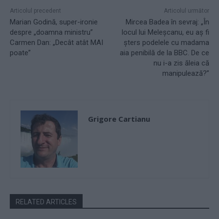
Articolul precedent
Articolul următor
Marian Godină, super-ironie
Mircea Badea în sevraj: „În
despre „doamna ministru”
locul lui Meleşcanu, eu aş fi
Carmen Dan: „Decât atât MAI
şters podelele cu madama
poate”
aia penibilă de la BBC. De ce
nu i-a zis ăleia că
manipulează?”
Grigore Cartianu
RELATED ARTICLES