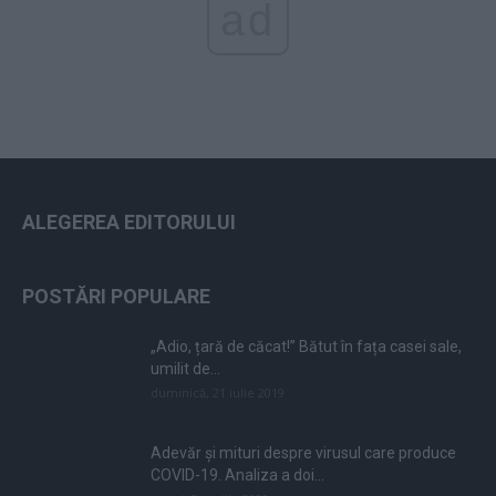
ad
ALEGEREA EDITORULUI
POSTĂRI POPULARE
„Adio, țară de căcat!” Bătut în fața casei sale,
umilit de...
duminică, 21 iulie 2019
Adevăr și mituri despre virusul care produce
COVID-19. Analiza a doi...