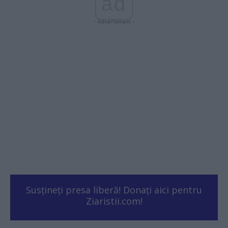
ad
- Advertisment -
Susțineți presa liberă! Donați aici pentru
Ziaristii.com!