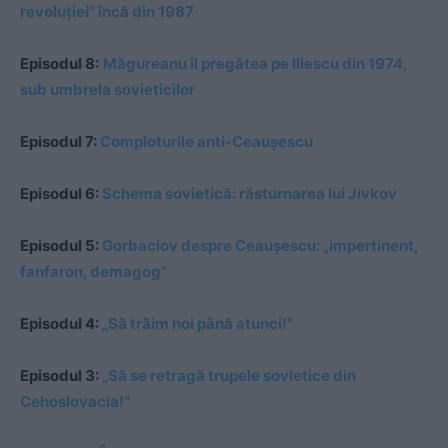
revoluției” încă din 1987
Episodul 8:
Măgureanu îl pregătea pe Iliescu din 1974,
sub umbrela sovieticilor
Episodul 7:
Comploturile anti-Ceaușescu
Episodul 6:
Schema sovietică: răsturnarea lui Jivkov
Episodul 5:
Gorbaciov despre Ceaușescu: „impertinent,
fanfaron, demagog”
Episodul 4:
„Să trăim noi până atunci!”
Episodul 3:
„Să se retragă trupele sovietice din
Cehoslovacia!”