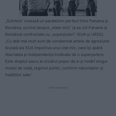
„Scînteia” creează un paralelism perfect între Panama şi
România, scriind despre „state mici” (a se citi Panama şi
România) confruntate cu „superputeri” (SUA şi URSS).
„Cu atât mai mult sunt de condamnat actele de agresiune
brutală ale SUA împotriva unui stat mic, care îşi apără
libertatea şi independenţa încălcate de o superputere.
Este dreptul sacru al oricărui popor de a-şi hotărî singur
modul de viaţă, regimul politic, conform năzuinţelor şi
tradiţiilor sale.”
- Advertisement -