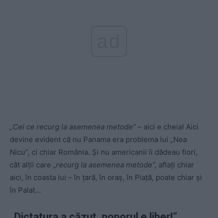
ad
„Cei ce recurg la asemenea metode”
– aici e cheia! Aici
devine evident că nu Panama era problema lui „Nea
Nicu”, ci chiar România. Şi nu americanii îi dădeau fiori,
cât alţii care „
recurg la asemenea metode”,
aflaţi chiar
aici, în coasta lui – în ţară, în oraş, în Piaţă, poate chiar şi
în Palat…
„Dictatura a căzut, poporul e liber!”