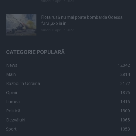
vineri, 3 aprilie 2020
Flota rusă nu mai poate bombarda Odessa
fără „s-o ia în...
vineri, 8 aprilie 2022
CATEGORIE POPULARĂ
News
12042
Main
2814
Război în Ucraina
2172
Opinii
1876
Lumea
1416
Politică
1300
Dezvăluiri
1065
Sport
1053