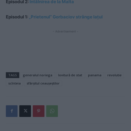
Episodul 2:
Întâlnirea de la Malta
Episodul 1:
„Prietenul” Gorbaciov strânge lațul
- Advertisement -
TAGS
generalul noriega
lovitură de stat
panama
revolutie
scînteia
sfârșitul ceaușeștilor