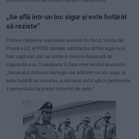
„Se află într-un loc sigur şi este hotărât
să reziste”
Printre rândurile ziaristului anonim (în fond, Secţia de
Presă a CC al PCR) răzbate satisfacţia că Noriega nu a
fost capturat, dar se simte şi nevoia disperată de
siguranţă a lui Ceauşescu în faţa intervenţiei sovietice.
„Generalul Antonio Noriega «se află într-un loc sigur şi
este hotărât să reziste», a declarat şeful gărzii personale
a generalului la postul naţional de radio.”