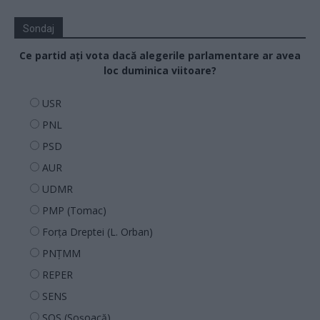
Sondaj
Ce partid ați vota dacă alegerile parlamentare ar avea
loc duminica viitoare?
USR
PNL
PSD
AUR
UDMR
PMP (Tomac)
Forța Dreptei (L. Orban)
PNȚMM
REPER
SENS
SOS (Șoșoacă)