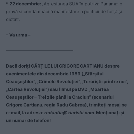
*
22 decembrie:
„Agresiunea SUA împotriva Panama: o
gravă şi condamnabilă manifestare a politicii de forţă şi
dictat”.
– Va urma –
———————————————
Dacă doriți CĂRȚILE LUI GRIGORE CARTIANU despre
evenimentele din decembrie 1989 („Sfârșitul
Ceaușeștilor”, „Crimele Revoluției”, „Teroriștii printre noi”,
„Cartea Revoluției”) sau filmul pe DVD „Moartea
Ceaușeștilor – Trei zile până la Crăciun
” (scenariul
Grigore Cartianu, regia Radu Gabrea)
, trimiteți mesaj pe
e-mail, la adresa:
redactia@ziaristii.com
. Menționați și
un număr de telefon!