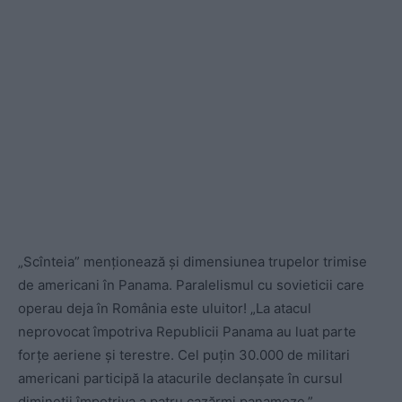
„Scînteia” menţionează şi dimensiunea trupelor trimise
de americani în Panama. Paralelismul cu sovieticii care
operau deja în România este uluitor! „La atacul
neprovocat împotriva Republicii Panama au luat parte
forţe aeriene şi terestre. Cel puţin 30.000 de militari
americani participă la atacurile declanşate în cursul
dimineţii împotriva a patru cazărmi panameze.”