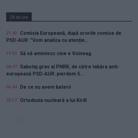
24 de ore
21.40
Comisia Europeană, după ororile comise de
PSD-AUR: ”Vom analiza cu atenție...
19.50
Să vă amintesc cine e Voineag
08.47
Sabotaj grav al PNRR, de către tabăra anti-
europeană PSD-AUR: pierdem 5...
06.44
De ce nu avem baterii
20.57
Ortodoxia nucleară a lui Kirill