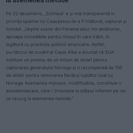
la asemenea metode”
Pe 22 decembrie, „Scînteia” e şi mai transparentă în
privinţa spaimei lui Ceauşescu de a fi înlăturat, capturat şi
lichidat. „Veştile sosite din Panama aduc noi amănunte,
aproape incredibile pentru timpul în care trăim, în
legătură cu practicile politicii americane. Astfel,
purtătorul de cuvânt al Casei Albe a anunţat că SUA
instituie un premiu de un milion de dolari pentru
capturarea generalului Noriega şi o recompensă de 150
de dolari pentru eliminarea fiecărui luptător loial lui
Noriega. Asemenea mijloace, incalificabile, constituie o
autodemascare, care-i ţintuieşte la stâlpul infamiei pe cei
ce recurg la asemenea metode.”