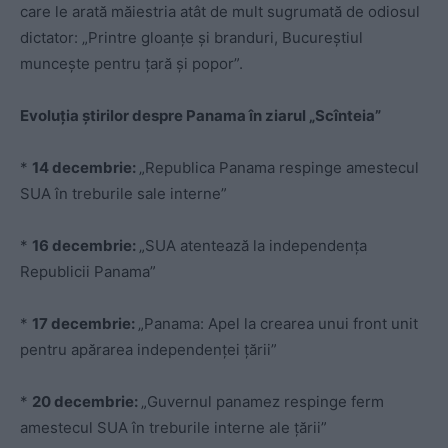
care le arată măiestria atât de mult sugrumată de odiosul
dictator: „Printre gloanţe şi branduri, Bucureştiul
munceşte pentru ţară şi popor”.
Evoluţia ştirilor despre Panama în ziarul „Scînteia”
*
14 decembrie:
„Republica Panama respinge amestecul
SUA în treburile sale interne”
*
16 decembrie:
„SUA atentează la independenţa
Republicii Panama”
*
17 decembrie:
„Panama: Apel la crearea unui front unit
pentru apărarea independenţei ţării”
*
20 decembrie:
„Guvernul panamez respinge ferm
amestecul SUA în treburile interne ale ţării”