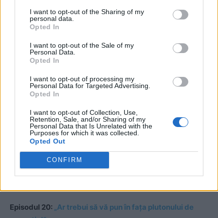
———————————————
I want to opt-out of the Sharing of my
personal data.
Opted In
Episoadele anterioare
I want to opt-out of the Sale of my
Personal Data.
Episodul 26:
Grija lui Ceaușescu: situația din Panama
Opted In
I want to opt-out of processing my
Episodul 25:
Mințit și în Iran
Personal Data for Targeted Advertising.
Opted In
Episodul 24:
Ultima vizită. La Teheran
I want to opt-out of Collection, Use,
Retention, Sale, and/or Sharing of my
Personal Data that Is Unrelated with the
Episodul 23:
O stenogramă pierdută
Purposes for which it was collected.
Opted Out
Episodul 22:
1945 – un fals moment de vitejie
CONFIRM
Episodul 21:
„Nu renunţaţi, tovarăşe secretar general!”
Episodul 20:
„Ar trebui să vă pun în fața plutonului de