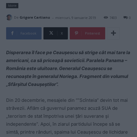
Istorie
-
De
Grigore Cartianu
miercuri, 9 ianuarie 2019
7403
0
Facebook
X
Pinterest
Disperarea îl face pe Ceaușescu să strige cât mai tare la
americani, ca să priceapă sovieticii. Paralela Panama –
România este uluitoare. Generalul Ceaușescu se
recunoaște în generalul Noriega.
Fragment din volumul
„Sfârșitul Ceaușeștilor”.
Din 20 decembrie, mesajele din “”Scînteia” devin tot mai
străvezii. Aflăm că guvernul panamez acuză SUA de
„terorism de stat împotriva unei ţări suverane şi
independente”. Apoi, în ziarul partidului începe să se
simtă, printre rânduri, spaima lui Ceauşescu de lichidare