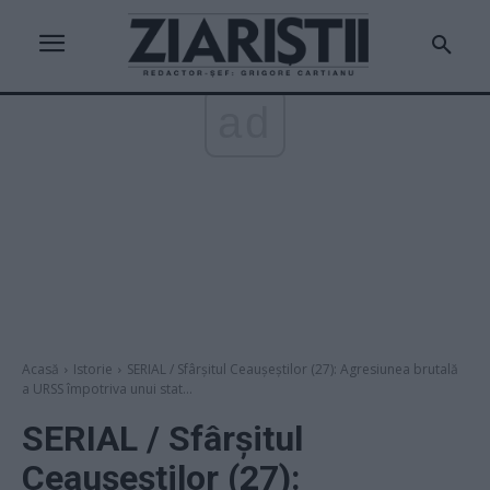
ad
Acasă
Istorie
SERIAL / Sfârşitul Ceauşeştilor (27): Agresiunea brutală
a URSS împotriva unui stat...
SERIAL / Sfârşitul
Ceauşeştilor (27):