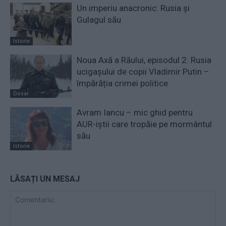
Un imperiu anacronic: Rusia și
Gulagul său
Istorie
Noua Axă a Răului, episodul 2: Rusia
ucigașului de copii Vladimir Putin –
împărăția crimei politice
Dosar
Avram Iancu – mic ghid pentru
AUR-iștii care tropăie pe mormântul
său
Istorie
LĂSAȚI UN MESAJ