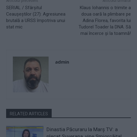
Articolul precedent
Articolul următor
SERIAL / Sfârşitul
Klaus Iohannis o trimite a
Ceauşeştilor (27): Agresiunea
doua oară la plimbare pe
brutală a URSS împotriva unui
Adina Florea, favorita lui
stat mic
Tudorel Toader la DNA. Să
mai încerce şi la toamnă!
admin
RELATED ARTICLES
Dinastia Păcuraru la Marș TV: a
plecat Suverana, vine Smiorcăita!