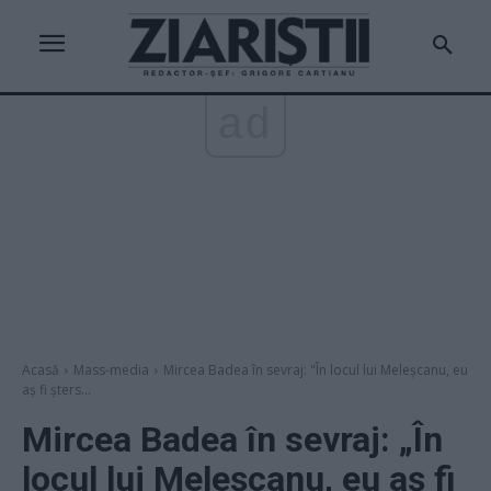
ad
Acasă
Mass-media
Mircea Badea în sevraj: "În locul lui Meleşcanu, eu
aş fi şters...
Mircea Badea în sevraj: „În
locul lui Meleşcanu, eu aş fi