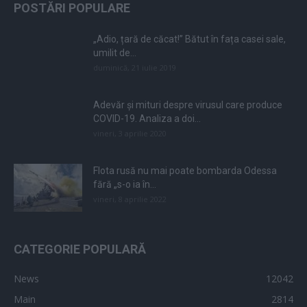
POSTĂRI POPULARE
„Adio, țară de căcat!” Bătut în fața casei sale,
umilit de...
duminică, 21 iulie 2019
Adevăr și mituri despre virusul care produce
COVID-19. Analiza a doi...
vineri, 3 aprilie 2020
Flota rusă nu mai poate bombarda Odessa
fără „s-o ia în...
vineri, 8 aprilie 2022
CATEGORIE POPULARĂ
News
12042
Main
2814