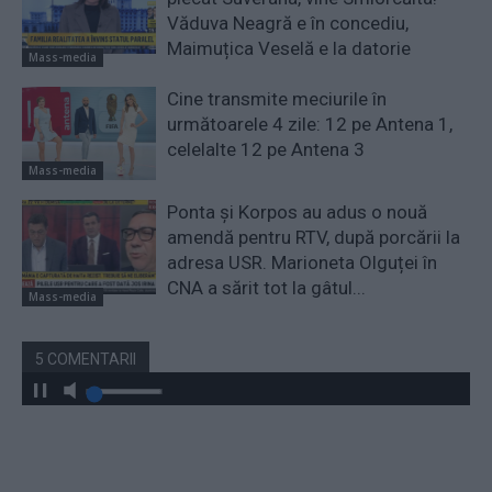
Văduva Neagră e în concediu,
Maimuțica Veselă e la datorie
Mass-media
Cine transmite meciurile în
următoarele 4 zile: 12 pe Antena 1,
celelalte 12 pe Antena 3
Mass-media
Ponta și Korpos au adus o nouă
amendă pentru RTV, după porcării la
adresa USR. Marioneta Olguței în
CNA a sărit tot la gâtul...
Mass-media
5 COMENTARII