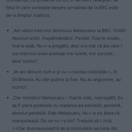
felul în care vorbeşte despre jurnalista de la BBC este
de-a dreptul scabros.
„Am văzut interviul domnului Meleşcanu la BBC. Oribil!
Absolut oribil. Înspăimântător. Penibil. Foarte moale,
foarte slab. Nu s-a pregătit, deşi era clar că aia care-i
lua interviul avea aceleaşi trei lulele, trei surcele…
doar lozinci”.
„M-am lămurit cum e şi cu <<lumea civilizată>>, în
Străinezia. Au idei puține şi fixe. Nu au argumnte, au
lozinci”.
„Dar ministrul Meleşcanu – foarte slab, nepregătit. Eu
aş fi şters podelele cu madama aia penibilă, penibilă,
absolut penibilă. Slab Meleşcanu. Nu i-a zis ăleia că
manipulează. De ce nu i-a zis? Trebuia să-i zică:
<<Dar dumneavoastră de protocoalele secrete din