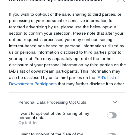
partid nu sunt nici la degetul mic al acelei jurnaliste
si nici nu vor ajunge vreodata de nivelul ei.
If you wish to opt-out of the sale, sharing to third parties, or
Răspundeți
processing of your personal or sensitive information for
targeted advertising by us, please use the below opt-out
nic
section to confirm your selection. Please note that after your
duminică, 13 ianuarie 2019 La 7.46
opt-out request is processed you may continue seeing
Nu te-a invatat mama ta bunele maniere, iti lipsesc
interest-based ads based on personal information utilized by
cei 7 ani de acasa, deh, atunci tu ii cantai ode lui
us or personal information disclosed to third parties prior to
ceasca, cu cravata de pionier, iti aduci aminte,da!!!
your opt-out. You may separately opt-out of the further
Altfel mai bine mancai un rahat inainte sa scoati pe
disclosure of your personal information by third parties on the
gura ce ai scos in legatura cu reportera de la BBC,
IAB’s list of downstream participants. This information may
lumea educata nu se comporta cum te comporti
also be disclosed by us to third parties on the
IAB’s List of
TU, mai creatura din Neanderthal ce esti, pardon,
Downstream Participants
that may further disclose it to other
third parties.
latrinist ce esti!!!
Răspundeți
Personal Data Processing Opt Outs
I want to opt-out of the Sharing of my
berzelius
marți, 15 ianuarie 2019 La 14.52
personal data.
Opted In
Mare noroc a avut ziarista aia de la BBC!! Daca era
Badea in locul lui Melescanu cred ca patea ce a
I want to opt-out of the Sale of my