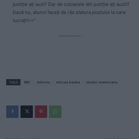
justiție ați auzi? Dar de culoarele din justiție ați auzit?
Dacă nu, atunci faceți de râs statura postului la care
lucrați!>>”
- Advertisement -
TAGS
BBC
interviu
mircea badea
teodor melescanu