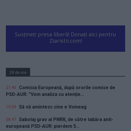
Susțineți presa liberă! Donați aici pentru
Ziaristii.com!
24 de ore
21.40
Comisia Europeană, după ororile comise de
PSD-AUR: ”Vom analiza cu atenție...
19.50
Să vă amintesc cine e Voineag
08.47
Sabotaj grav al PNRR, de către tabăra anti-
europeană PSD-AUR: pierdem 5...