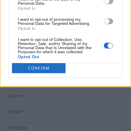
patit si motociclistul ala ,sau poate mai rau!
Personal Data.
Opted In
Răspundeți
I want to opt-out of processing my
Personal Data for Targeted Advertising.
LĂSAȚI UN MESAJ
Opted In
I want to opt-out of Collection, Use,
Retention, Sale, and/or Sharing of my
Personal Data that Is Unrelated with the
Purposes for which it was collected.
Opted Out
CONFIRM
Comentariu:
Nu
Ema
Web