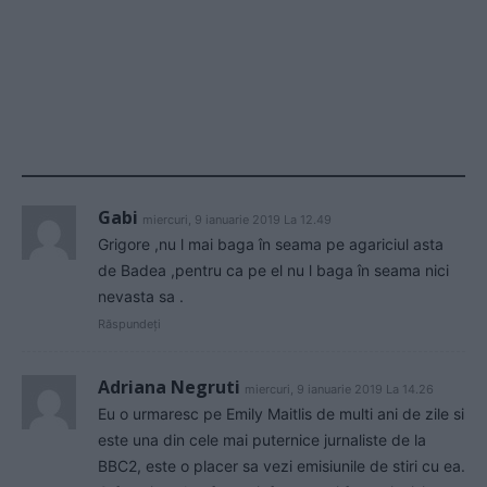
Gabi
miercuri, 9 ianuarie 2019 La 12.49
Grigore ,nu l mai baga în seama pe agariciul asta
de Badea ,pentru ca pe el nu l baga în seama nici
nevasta sa .
Răspundeți
Adriana Negruti
miercuri, 9 ianuarie 2019 La 14.26
Eu o urmaresc pe Emily Maitlis de multi ani de zile si
este una din cele mai puternice jurnaliste de la
BBC2, este o placer sa vezi emisiunile de stiri cu ea.