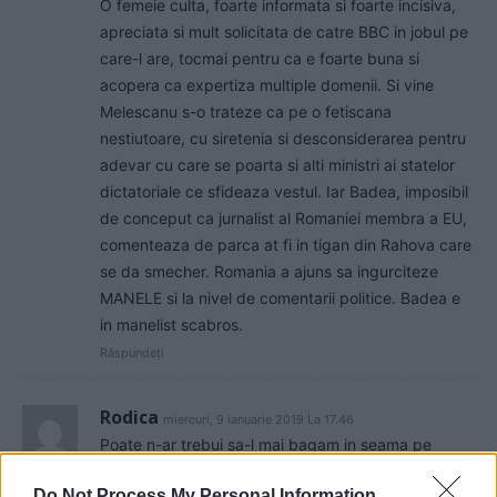
O femeie culta, foarte informata si foarte incisiva,
apreciata si mult solicitata de catre BBC in jobul pe
care-l are, tocmai pentru ca e foarte buna si
acopera ca expertiza multiple domenii. Si vine
Melescanu s-o trateze ca pe o fetiscana
nestiutoare, cu siretenia si desconsiderarea pentru
adevar cu care se poarta si alti ministri ai statelor
dictatoriale ce sfideaza vestul. Iar Badea, imposibil
de conceput ca jurnalist al Romaniei membra a EU,
comenteaza de parca at fi in tigan din Rahova care
se da smecher. Romania a ajuns sa ingurciteze
MANELE si la nivel de comentarii politice. Badea e
in manelist scabros.
Răspundeți
Rodica
miercuri, 9 ianuarie 2019 La 17.46
Poate n-ar trebui sa-l mai bagam in seama pe
acest mascarici.El si colegii lui de la televiziunea de
Do Not Process My Personal Information