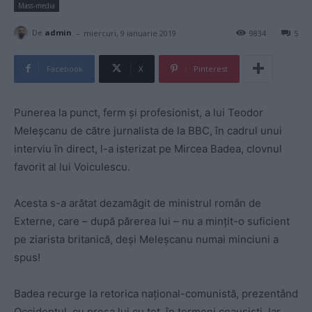
Mass-media
-
De
admin
miercuri, 9 ianuarie 2019
9834
5
Facebook
X
Pinterest
Punerea la punct, ferm şi profesionist, a lui Teodor
Meleşcanu de către jurnalista de la BBC, în cadrul unui
interviu în direct, l-a isterizat pe Mircea Badea, clovnul
favorit al lui Voiculescu.
Acesta s-a arătat dezamăgit de ministrul român de
Externe, care – după părerea lui – nu a mințit-o suficient
pe ziarista britanică, deşi Meleşcanu numai minciuni a
spus!
Badea recurge la retorica național-comunistă, prezentând
Occidentul, cu presa lui cu tot, în termeni ceauşişti. Iar