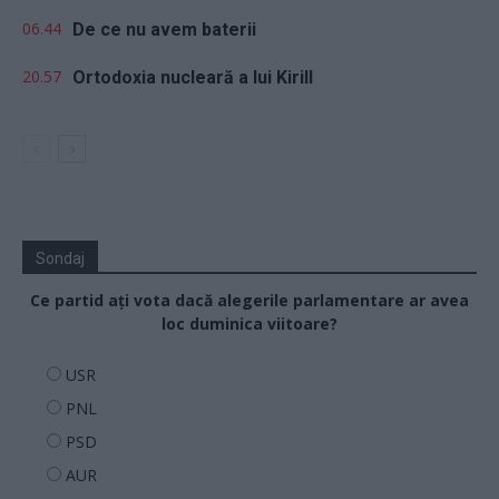
06.44
De ce nu avem baterii
20.57
Ortodoxia nucleară a lui Kirill
Sondaj
Ce partid ați vota dacă alegerile parlamentare ar avea
loc duminica viitoare?
USR
PNL
PSD
AUR