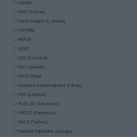
UDMR
PMP (Tomac)
Forța Dreptei (L. Orban)
PNȚMM
REPER
SENS
SOS (Șoșoacă)
POT (Gavrilă)
PACE (Peia)
Acțiunea Conservatoare (Târziu)
PDF (Lazarus)
PUSL (D. Voiculescu)
PNȚCD (Pavelescu)
PNCR (Terheș)
Partidul Patrioților (Surugiu)