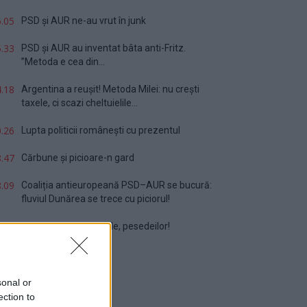
.05
PSD și AUR ne-au vrut în junk
.33
PSD și AUR au inventat bâta anti-Fritz.
”Metoda e cea din...
.18
Argentina a reușit! Metoda Milei: nu crești
taxele, ci scazi cheltuielile...
.26
Lupta politicii românești cu prezentul
.47
Cărbune și picioare-n gard
.09
Coaliția antieuropeană PSD–AUR se bucură:
fluviul Dunărea se trece cu piciorul!
.32
Vă veți blestema zilele, pesedeilor!
sonal or
ection to