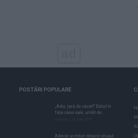
ad
POSTĂRI POPULARE
C
„Adio, țară de căcat!” Bătut în
N
fața casei sale, umilit de...
M
duminică, 21 iulie 2019
Ră
Op
Adevăr și mituri despre virusul