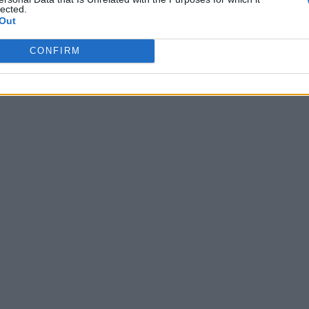
lected.
Out
CONFIRM