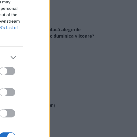
ou may
 personal
out of the
Sondaj
 downstream
B’s List of
Ce partid ați vota dacă alegerile
arlamentare ar avea loc duminica viitoare?
USR
PNL
PSD
AUR
UDMR
PMP (Tomac)
Forța Dreptei (L. Orban)
PNȚMM
REPER
SENS