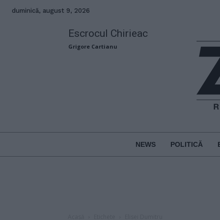
duminică, august 9, 2026
Escrocul Chirieac
Grigore Cartianu
NEWS
POLITICĂ
Acasă
Etichete
Elisei Dumitru