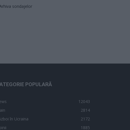
Arhiva sondajelor
ATEGORIE POPULARĂ
ews
12043
ain
2814
zboi în Ucraina
2172
inii
1885