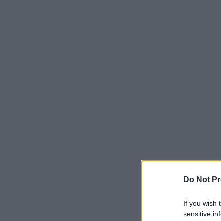
Do Not Pr
If you wish 
sensitive in