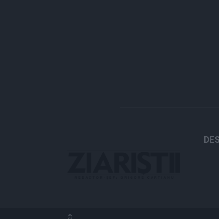
DES
©