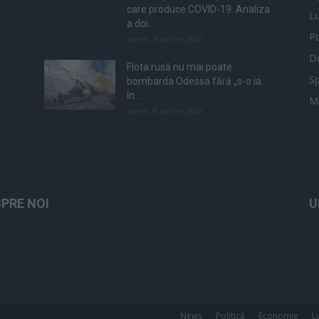
care produce COVID-19. Analiza
L
a doi...
Po
vineri, 3 aprilie 2020
De
Flota rusă nu mai poate
Sp
bombarda Odessa fără „s-o ia
în...
M
vineri, 8 aprilie 2022
PRE NOI
U
News
Politică
Economie
L