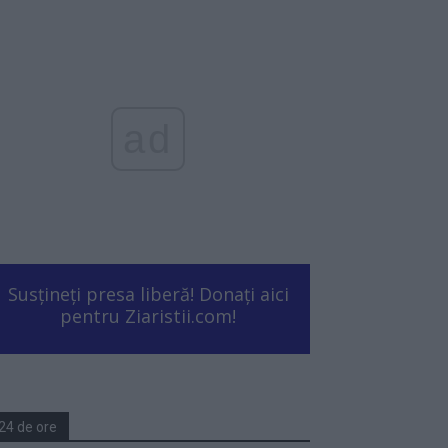
ad
Susțineți presa liberă! Donați aici
pentru Ziaristii.com!
24 de ore