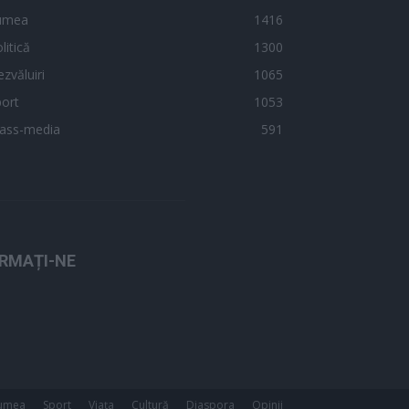
umea
1416
litică
1300
zvăluiri
1065
ort
1053
ass-media
591
RMAȚI-NE
umea
Sport
Viața
Cultură
Diaspora
Opinii