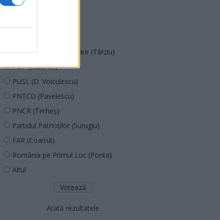
SOS (Șoșoacă)
POT (Gavrilă)
PACE (Peia)
Acțiunea Conservatoare (Târziu)
PDF (Lazarus)
PUSL (D. Voiculescu)
PNȚCD (Pavelescu)
PNCR (Terheș)
Partidul Patrioților (Surugiu)
FAR (Coarnă)
România pe Primul Loc (Ponta)
Altul
Arată rezultatele