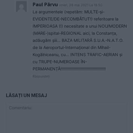
Paul Pârvu
vineri, 28 mai 2021 La 18.50
La argumentele (repetăm: MULTE-și-
EVIDENTE/DE-NECOMBĂTUT!) referitoare la
IMPERIOASA (!) necesitate a unui NOU/MODERN
(MARE-)spital-REGIONAL aici, la Constanța,
adăugăm șiii… BAZA MILITARĂ S.U.A.-N.A.T.O.
de la Aeroportul-Internațional din Mihail-
Kogălniceanu, cu… INTENS TRAFIC-AERIAN și
cu TRUPE-NUMEROASE ÎN-
PERMANENȚĂ!!!!!!!!!!!!!!!!!!!!!!!!!!!!!!!!!!!!!!
Răspundeți
LĂSAȚI UN MESAJ