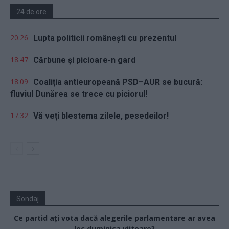
24 de ore
20.26
Lupta politicii românești cu prezentul
18.47
Cărbune și picioare-n gard
18.09
Coaliția antieuropeană PSD–AUR se bucură:
fluviul Dunărea se trece cu piciorul!
17.32
Vă veți blestema zilele, pesedeilor!
Sondaj
Ce partid ați vota dacă alegerile parlamentare ar avea
loc duminica viitoare?