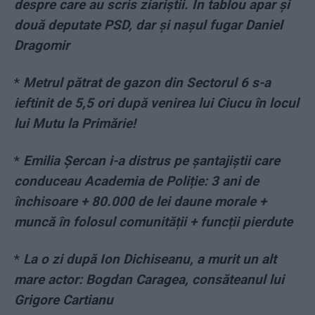
despre care au scris ziariștii. În tablou apar și
două deputate PSD, dar și nașul fugar Daniel
Dragomir
*
Metrul pătrat de gazon din Sectorul 6 s-a
ieftinit de 5,5 ori după venirea lui Ciucu în locul
lui Mutu la Primărie!
*
Emilia Șercan i-a distrus pe șantajiștii care
conduceau Academia de Poliție: 3 ani de
închisoare + 80.000 de lei daune morale +
muncă în folosul comunității + funcții pierdute
*
La o zi după Ion Dichiseanu, a murit un alt
mare actor: Bogdan Caragea, consăteanul lui
Grigore Cartianu