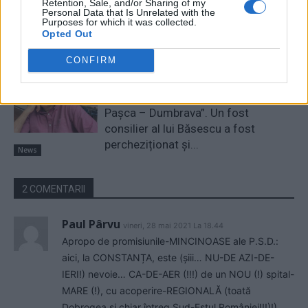
pierdem 5 miliarde de euro și nu
Retention, Sale, and/or Sharing of my
Personal Data that Is Unrelated with the
câștigăm niciun kilowatt! Explicațiile
Purposes for which it was collected.
convingătoare ale ministrului
Opted Out
Pîslaru
News
CONFIRM
A doua operațiune obscenă a
DIICOT în această vară, după ”cazul
Pașca – Dumbrava”. Un fost
consilier al lui Băsescu a fost
percheziționat și...
News
2 COMENTARII
Paul Pârvu
vineri, 28 mai 2021 La 18.44
Apropo de promisiunile-MINCINOASE ale P.S.D.:
aici, la CONSTANȚA, este (șiii… NU-DE AZI-DE-
IERI!) nevoie… CA-DE-AER (!!!) de un NOU (!) spital-
MARE (!), cu acoperire-REGIONALĂ (toată
Dobrogea și chiar întreg Sud-Estul României!!!)!),