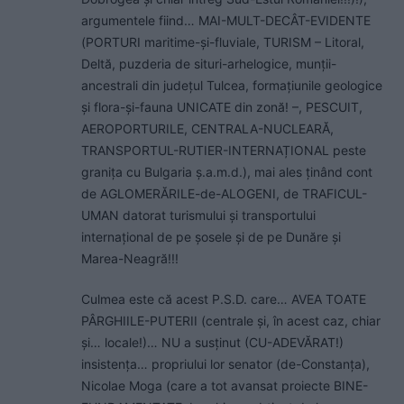
argumentele fiind… MAI-MULT-DECÂT-EVIDENTE
(PORTURI maritime-și-fluviale, TURISM – Litoral,
Deltă, puzderia de situri-arhelogice, munții-
ancestrali din județul Tulcea, formațiunile geologice
și flora-și-fauna UNICATE din zonă! –, PESCUIT,
AEROPORTURILE, CENTRALA-NUCLEARĂ,
TRANSPORTUL-RUTIER-INTERNAȚIONAL peste
granița cu Bulgaria ș.a.m.d.), mai ales ținând cont
de AGLOMERĂRILE-de-ALOGENI, de TRAFICUL-
UMAN datorat turismului și transportului
internațional de pe șosele și de pe Dunăre și
Marea-Neagră!!!
Culmea este că acest P.S.D. care… AVEA TOATE
PÂRGHIILE-PUTERII (centrale și, în acest caz, chiar
și… locale!)… NU a susținut (CU-ADEVĂRAT!)
insistența… propriului lor senator (de-Constanța),
Nicolae Moga (care a tot avansat proiecte BINE-