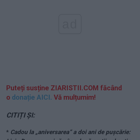
ad
Puteți susține ZIARISTII.COM făcând
o
donație AICI.
Vă mulțumim!
CITIȚI ȘI:
*
Cadou la „aniversarea” a doi ani de pușcărie: