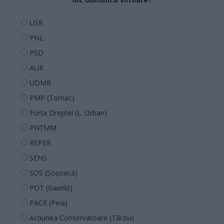
USR
PNL
PSD
AUR
UDMR
PMP (Tomac)
Forța Dreptei (L. Orban)
PNȚMM
REPER
SENS
SOS (Șoșoacă)
POT (Gavrilă)
PACE (Peia)
Acțiunea Conservatoare (Târziu)