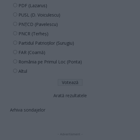
PDF (Lazarus)
PUSL (D. Voiculescu)
PNȚCD (Pavelescu)
PNCR (Terheș)
Partidul Patrioților (Surugiu)
FAR (Coarnă)
România pe Primul Loc (Ponta)
Altul
Arată rezultatele
Arhiva sondajelor
- Advertisment -