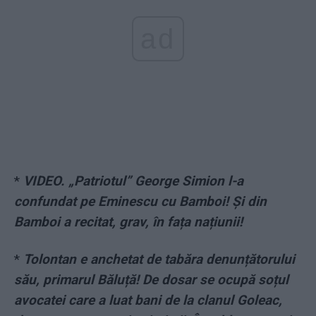
ad
*
VIDEO. „Patriotul” George Simion l-a
confundat pe Eminescu cu Bamboi! Și din
Bamboi a recitat, grav, în fața națiunii!
*
Tolontan e anchetat de tabăra denunțătorului
său, primarul Băluță! De dosar se ocupă soțul
avocatei care a luat bani de la clanul Goleac,