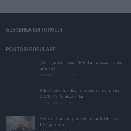
ALEGEREA EDITORULUI
POSTĂRI POPULARE
„Adio, țară de căcat!” Bătut în fața casei sale,
umilit de...
duminică, 21 iulie 2019
Adevăr și mituri despre virusul care produce
COVID-19. Analiza a doi...
vineri, 3 aprilie 2020
Flota rusă nu mai poate bombarda Odessa
fără „s-o ia în...
vineri, 8 aprilie 2022