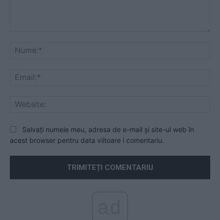
Comentariu:
Nu
Ema
Web
Salvați numele meu, adresa de e-mail și site-ul web în
acest browser pentru data viitoare i comentariu.
ad