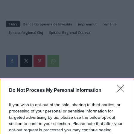
TAGS
Banca Europeana de Investitii
impreumut
românia
Spitalul Regional Cluj
Spitalul Regional Craiova
Articolul precedent
Articolul următor
Do Not Process My Personal Information
VIDEO. „Rechinul” Florian
Drulă: S-a rezolvat și
Tudor, capul celebrei mafii
construirea drumurilor de
If you wish to opt-out of the sale, sharing to third parties, or
care clona carduri, capturat în
legătură cu podul de la Brăila,
processing of your personal or sensitive information for
Mexic. Banda a îngropat
“Golden Gate de Dunăre”.
targeted advertising by us, please use the below opt-out
milioane de dolari la Craiova
Erau blocate stupid din 2018
section to confirm your selection. Please note that after your
opt-out request is processed you may continue seeing