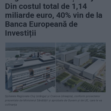
Din costul total de 1,14
miliarde euro, 40% vin de la
Banca Europeană de
Investiții
Spitalele Regionale Cluj (stânga) și Craiova (dreapta), conform proiectelor
prezentate de Ministerul Sănătății și aprobate de Guvern și de UE, care le va
cofinanța