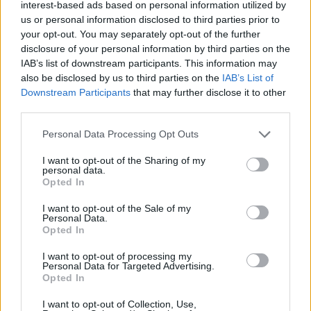
interest-based ads based on personal information utilized by
us or personal information disclosed to third parties prior to
Redacţia
your opt-out. You may separately opt-out of the further
disclosure of your personal information by third parties on the
IAB’s list of downstream participants. This information may
also be disclosed by us to third parties on the
IAB’s List of
Downstream Participants
that may further disclose it to other
third parties.
Personal Data Processing Opt Outs
RELATED ARTICLES
I want to opt-out of the Sharing of my
personal data.
Opted In
Comisia Europeană, după ororile
comise de PSD-AUR: ”Vom analiza
I want to opt-out of the Sale of my
cu atenție modificările aduse legii.
Personal Data.
Opted In
Există riscul unor consecințe
financiare”
Main
I want to opt-out of processing my
Personal Data for Targeted Advertising.
Opted In
Sabotaj grav al PNRR, de către
tabăra anti-europeană PSD-AUR:
I want to opt-out of Collection, Use,