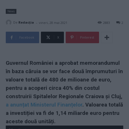
News
-
De
Redacţia
vineri, 28 mai 2021
2883
2
Facebook
X
Pinterest
Guvernul României a aprobat memorandumul
în baza căruia se vor face două împrumuturi în
valoare totală de 480 de milioane de euro,
pentru a acoperi circa 40% din costul
construirii Spitalelor Regionale Craiova și Cluj,
a anunțat Ministerul Finanțelor
. Valoarea totală
a investiției va fi de 1,14 miliarde euro pentru
aceste două unități.