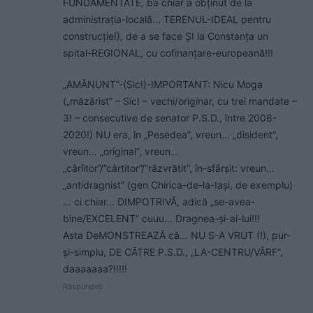
FUNDAMENTATE, ba chiar a obținut de la
administrația-locală… TERENUL-IDEAL pentru
construcție!), de a se face ȘI la Constanța un
spital-REGIONAL, cu cofinanțare-europeană!!!
„AMĂNUNT”-(Sic!)-IMPORTANT: Nicu Moga
(„măzărist” – Sic! – vechi/originar, cu trei mandate –
3! – consecutive de senator P.S.D., între 2008-
2020!) NU era, în „Pesedea”, vreun… „disident”,
vreun… „original”, vreun…
„cârîitor”/”cârtitor”/”răzvrătit”, în-sfârșit: vreun…
„antidragnist” (gen Chirica-de-la-Iași, de exemplu)
… ci chiar… DIMPOTRIVĂ, adică „se-avea-
bine/EXCELENT” cuuu… Dragnea-și-ai-lui!!!
Asta DeMONSTREAZĂ că… NU S-A VRUT (!), pur-
și-simplu, DE CĂTRE P.S.D., „LA-CENTRU/VÂRF”,
daaaaaaa?!!!!!
Răspundeți