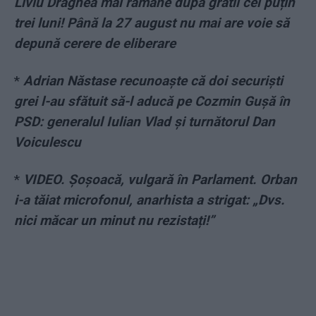
Liviu Dragnea mai rămâne după gratii cel puțin
trei luni! Până la 27 august nu mai are voie să
depună cerere de eliberare
*
Adrian Năstase recunoaște că doi securiști
grei l-au sfătuit să-l aducă pe Cozmin Gușă în
PSD: generalul Iulian Vlad și turnătorul Dan
Voiculescu
*
VIDEO. Șoșoacă, vulgară în Parlament. Orban
i-a tăiat microfonul, anarhista a strigat: „Dvs.
nici măcar un minut nu rezistați!”