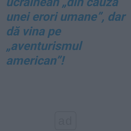
ucrainean „din cauza
unei erori umane”, dar
dă vina pe
„aventurismul
american”!
ad