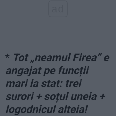
ad
*
Tot „neamul Firea” e
angajat pe funcții
mari la stat: trei
surori + soțul uneia +
logodnicul alteia!