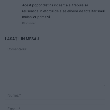
Acest popor distins incearca si trebuie sa
reuseasca in efortul de a se elibera de totalitarismul
mulahilor primitivi.
Răspundeți
LĂSAȚI UN MESAJ
Comentariu:
Nu
Ema