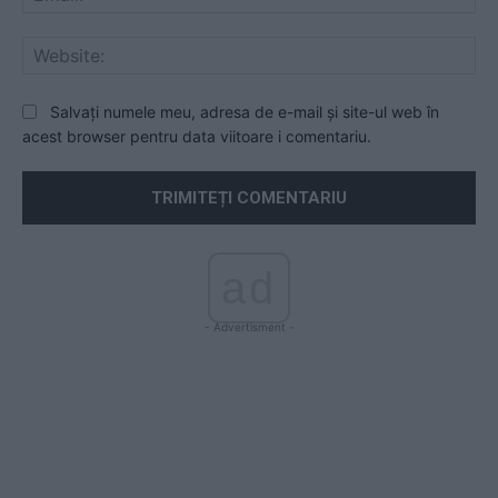
Web
Salvați numele meu, adresa de e-mail și site-ul web în
acest browser pentru data viitoare i comentariu.
ad
- Advertisment -