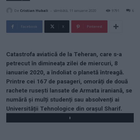
-
De
Cristian Hubali
sâmbătă, 11 ianuarie 2020
9791
6
Facebook
X
Pinterest
Catastrofa aviatică de la Teheran, care s-a
petrecut în dimineața zilei de miercuri, 8
ianuarie 2020, a îndoliat o planetă întreagă.
Printre cei 167 de pasageri, omorâți de două
rachete rusești lansate de Armata iraniană, se
numără și mulți studenți sau absolvenți ai
Universității Tehnologice din orașul Sharif.
Play