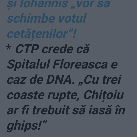
și Iohannis „vor să
schimbe votul
cetățenilor”!
*
CTP crede că
Spitalul Floreasca e
caz de DNA. „Cu trei
coaste rupte, Chițoiu
ar fi trebuit să iasă în
ghips!”