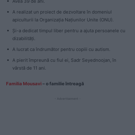
Avea 39 de ani.
A realizat un proiect de dezvoltare în domeniul
apiculturii la Organizația Națiunilor Unite (ONU).
Și-a dedicat timpul liber pentru a ajuta persoanele cu
dizabilități.
A lucrat ca îndrumător pentru copiii cu autism.
A pierit împreună cu fiul ei, Sadr Seyednoojan, în
vârstă de 11 ani.
Familia Mousavi
– o familie întreagă
- Advertisement -