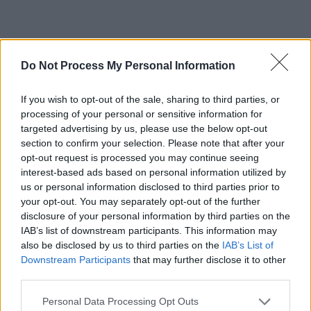
Do Not Process My Personal Information
*
GALERIE FOTO. Cei
If you wish to opt-out of the sale, sharing to third parties, or
processing of your personal or sensitive information for
targeted advertising by us, please use the below opt-out
9 aviatori omorâți de
section to confirm your selection. Please note that after your
opt-out request is processed you may continue seeing
racheta rusească
interest-based ads based on personal information utilized by
us or personal information disclosed to third parties prior to
trasă de iranieni.
your opt-out. You may separately opt-out of the further
disclosure of your personal information by third parties on the
IAB’s list of downstream participants. This information may
Imagini duioase,
also be disclosed by us to third parties on the
IAB’s List of
Downstream Participants
that may further disclose it to other
povești emoționante
third parties.
Personal Data Processing Opt Outs