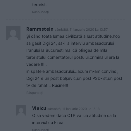
terorist.
Răspundeți
Rammstein
sâmbătă, 11 ianuarie 2020 La 13.57
Și când toată lumea civilizată a luat atitudine,hop
sa găsit Digi 24, să-i ia interviu ambasadorului
Iranului la București,mai că plîngea de mila
teroristului comentatorul postului,criminalul era la
vedere !!!..
in spatele ambasadorului…acum m-am convins ,
Digi 24 e un post bolșevic,un post PSD-ist,un post
tv de rahat… Rușine!!!
Răspundeți
Vlaicu
sâmbătă, 11 ianuarie 2020 La 18.13
O sa vedem daca CTP va lua atitudine ca la
interviul cu Firea.
Răspundeți