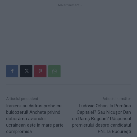
- Advertisement -
Articolul precedent
Articolul următor
Iranienii au distrus probe cu
Ludovic Orban, la Primăria
buldozerul! Ancheta privind
Capitalei? Sau Nicuşor Dan
doborârea avionului
ori Rareş Bogdan? Răspunsul
ucrainean este în mare parte
premierului despre candidatul
compromisă
PNL la Bucureşti