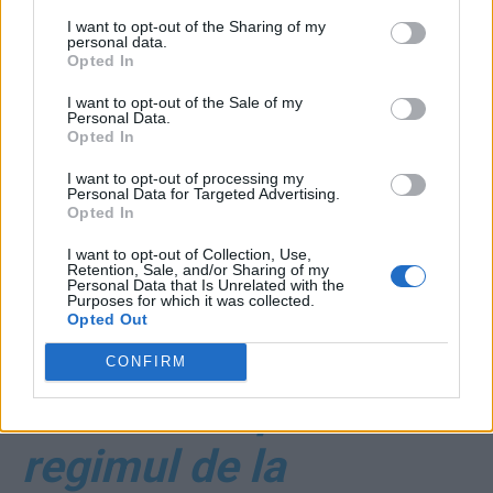
*
Iranienii distrug
I want to opt-out of the Sharing of my
personal data.
probe cu buldozerul!
Opted In
Ancheta privind
I want to opt-out of the Sale of my
Personal Data.
Opted In
doborârea avionului
I want to opt-out of processing my
Personal Data for Targeted Advertising.
ucrainean este în
Opted In
I want to opt-out of Collection, Use,
mare parte
Retention, Sale, and/or Sharing of my
Personal Data that Is Unrelated with the
Purposes for which it was collected.
compromisă
Opted Out
CONFIRM
*
Semn rău pentru
regimul de la