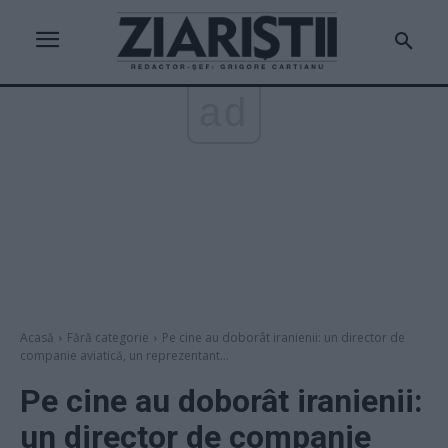
ad
Acasă
Fără categorie
Pe cine au doborât iranienii: un director de
companie aviatică, un reprezentant...
Pe cine au doborât iranienii:
un director de companie