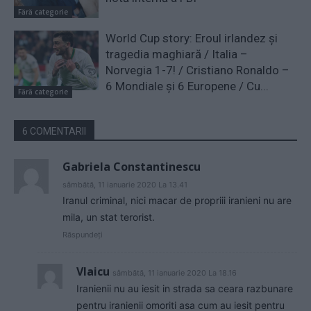
Fără categorie
World Cup story: Eroul irlandez și
tragedia maghiară / Italia –
Norvegia 1-7! / Cristiano Ronaldo –
6 Mondiale și 6 Europene / Cu...
Fără categorie
6 COMENTARII
Gabriela Constantinescu
sâmbătă, 11 ianuarie 2020 La 13.41
Iranul criminal, nici macar de propriii iranieni nu are
mila, un stat terorist.
Răspundeți
Vlaicu
sâmbătă, 11 ianuarie 2020 La 18.16
Iranienii nu au iesit in strada sa ceara razbunare
pentru iranienii omoriti asa cum au iesit pentru