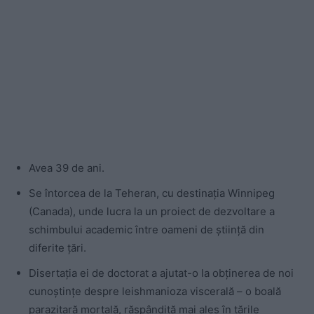
Avea 39 de ani.
Se întorcea de la Teheran, cu destinația Winnipeg
(Canada), unde lucra la un proiect de dezvoltare a
schimbului academic între oameni de știință din
diferite țări.
Disertația ei de doctorat a ajutat-o la obținerea de noi
cunoștințe despre leishmanioza viscerală – o boală
parazitară mortală, răspândită mai ales în țările