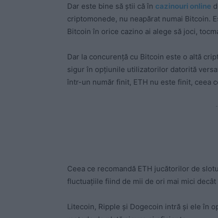
Dar este bine să ştii că în
cazinouri online
d
criptomonede, nu neapărat numai Bitcoin. Es
Bitcoin în orice cazino ai alege să joci, tocmai
Dar la concurenţă cu Bitcoin este o altă cr
sigur în opţiunile utilizatorilor datorită vers
într-un număr finit, ETH nu este finit, ceea c
-
Ceea ce recomandă ETH jucătorilor de sloturi
fluctuaţiile fiind de mii de ori mai mici decât
Litecoin, Ripple şi Dogecoin intră şi ele în o