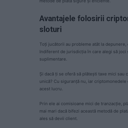
metode de plată sigure şi eficiente.
Avantajele folosirii cript
sloturi
Toţi jucătorii au probleme atât la depunere, c
Indiferent de jurisdicţia în care alegi să joc
suplimentare.
Şi dacă ţi se oferă să plăteşti taxe mici sau 
unică? Cu siguranţă nu, iar criptomonedele 
acest lucru.
Prin ele ai comisioane mici de tranzacţie, pl
mai mari dacă bifezi această metodă de plată
ales să devii client.