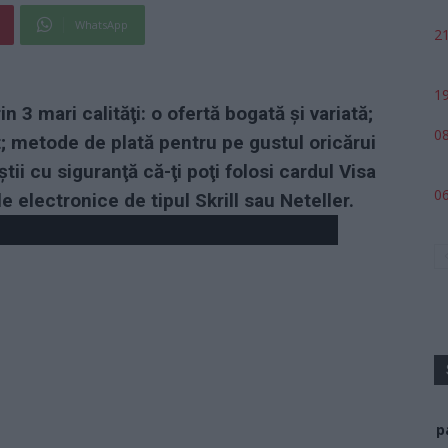
WhatsApp
21
19
 3 mari calităţi: o ofertă bogată şi variată;
08
; metode de plată pentru pe gustul oricărui
ştii cu siguranţă că-ţi poţi folosi cardul Visa
06
 electronice de tipul Skrill sau Neteller.
p