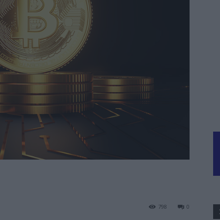
798
0