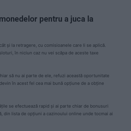
omonedelor pentru a juca la
ât şi la retragere, cu comisioanele care li se aplică.
i sloturi, în niciun caz nu vei scăpa de aceste taxe
chiar să nu ai parte de ele, refuzi această oportunitate
devin în acest fel cea mai bună opţiune de a obţine
ăţile se efectuează rapid şi ai parte chiar de bonusuri
, din lista de opţiuni a cazinoului online unde tocmai ai