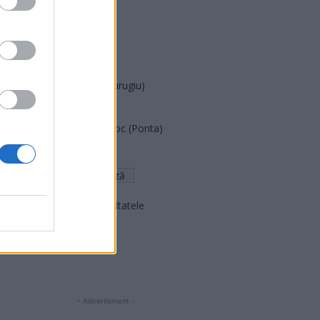
PUSL (D. Voiculescu)
PNȚCD (Pavelescu)
PNCR (Terheș)
Partidul Patrioților (Surugiu)
FAR (Coarnă)
România pe Primul Loc (Ponta)
Altul
Arată rezultatele
Arhiva sondajelor
- Advertisment -