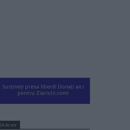
Susțineți presa liberă! Donați aici
pentru Ziaristii.com!
24 de ore