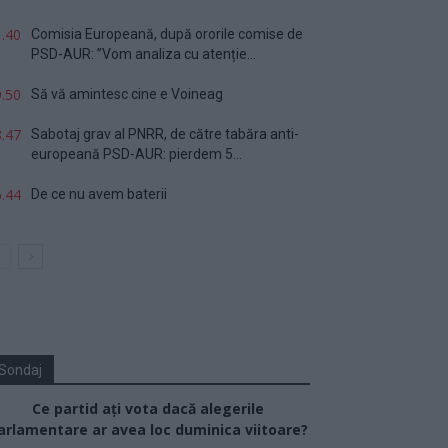
.40
Comisia Europeană, după ororile comise de
PSD-AUR: ”Vom analiza cu atenție...
.50
Să vă amintesc cine e Voineag
.47
Sabotaj grav al PNRR, de către tabăra anti-
europeană PSD-AUR: pierdem 5...
.44
De ce nu avem baterii
Sondaj
Ce partid ați vota dacă alegerile
arlamentare ar avea loc duminica viitoare?