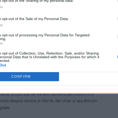
o opt-out of the Sharing of my personal data.
 vinde o unitate întrece orice închipuire.
In
 Advertisement -
o opt-out of the Sale of my Personal Data.
In
to opt-out of processing my Personal Data for Targeted
ing.
In
o opt-out of Collection, Use, Retention, Sale, and/or Sharing
ersonal Data that Is Unrelated with the Purposes for which it
lected.
Out
CONFIRM
atilă, preţul său de vânare oscilând periculos între
vorba despre cerere şi ofertă, dar chiar şi aşa Bitcoin
itale.