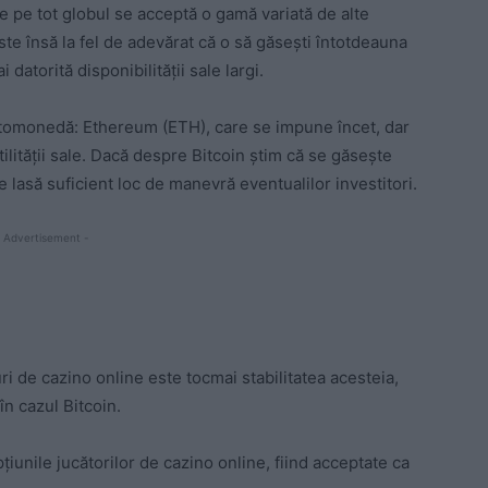
e pe tot globul se acceptă o gamă variată de alte
te însă la fel de adevărat că o să găseşti întotdeauna
 datorită disponibilităţii sale largi.
iptomonedă: Ethereum (ETH), care se impune încet, dar
atilității sale. Dacă despre Bitcoin ştim că se găseşte
e lasă suficient loc de manevră eventualilor investitori.
 Advertisement -
 de cazino online este tocmai stabilitatea acesteia,
 în cazul Bitcoin.
pţiunile jucătorilor de cazino online, fiind acceptate ca