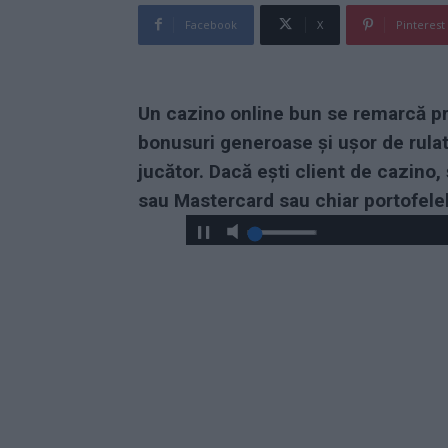
Facebook
X
Pinterest
Un cazino online bun se remarcă prin
bonusuri generoase şi uşor de rulat
jucător. Dacă eşti client de cazino, 
sau Mastercard sau chiar portofelele