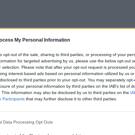
ocess My Personal Information
atât, sunt deschise şi către cele mai noi sisteme de
to opt-out of the sale, sharing to third parties, or processing of your per
prezentat de criptomonede, dintre care în mod cert că o
formation for targeted advertising by us, please use the below opt-out s
r selection. Please note that after your opt-out request is processed y
eing interest-based ads based on personal information utilized by us or
disclosed to third parties prior to your opt-out. You may separately opt-
e altă monedă cripto? Vom afla împreună în rândurile
losure of your personal information by third parties on the IAB’s list of
. This information may also be disclosed by us to third parties on the
IA
Participants
that may further disclose it to other third parties.
tru jocul la sloturi
l Data Processing Opt Outs
riptomonede care ne vine în minte şi la care în mod
t sub numele de Bitcoin. Este un pionier în domeniul