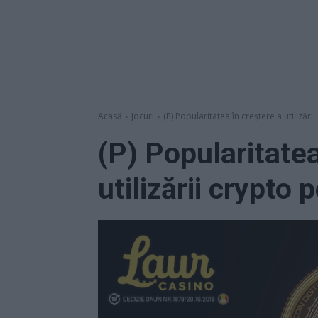
Acasă
Jocuri
(P) Popularitatea în creștere a utilizării
(P) Popularitatea
utilizării crypto 