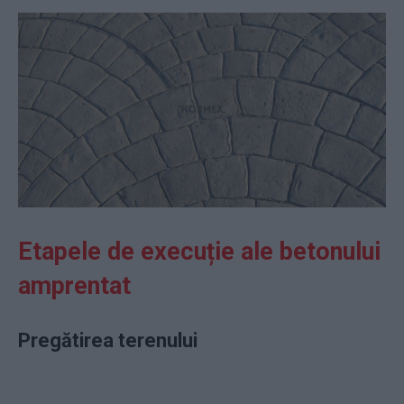
Etapele de execuție ale betonului
amprentat
Pregătirea terenului