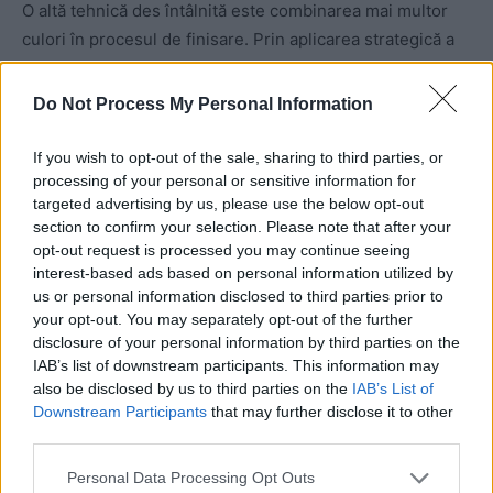
O altă tehnică des întâlnită este combinarea mai multor
culori în procesul de finisare. Prin aplicarea strategică a
diferitelor nuanțe, se pot obține efecte vizuale
interesante și atrăgătoare, evidențiind texturile și
Do Not Process My Personal Information
modelele create prin ștampilare.
If you wish to opt-out of the sale, sharing to third parties, or
processing of your personal or sensitive information for
Finisarea corectă a suprafeței este crucială pentru
targeted advertising by us, please use the below opt-out
asigurarea rezistenței și durabilității betonului amprentat
section to confirm your selection. Please note that after your
pe termen lung. Prin aplicarea metodelor adecvate de
opt-out request is processed you may continue seeing
finisare, se poate prelungi viața utilă a acestuia,
interest-based ads based on personal information utilized by
menținându-i aspectul estetic și proprietățile funcționale
us or personal information disclosed to third parties prior to
your opt-out. You may separately opt-out of the further
intacte.
disclosure of your personal information by third parties on the
IAB’s list of downstream participants. This information may
Gama de culori și modele
also be disclosed by us to third parties on the
IAB’s List of
Downstream Participants
that may further disclose it to other
disponibile
third parties.
Personal Data Processing Opt Outs