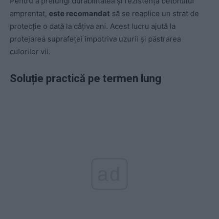
Pentru a prelungi durabilitatea și rezistența betonului
amprentat,
este recomandat
să se reaplice un strat de
protecție o dată la câțiva ani. Acest lucru ajută la
protejarea suprafeței împotriva uzurii și păstrarea
culorilor vii.
Soluție practică pe termen lung
ad