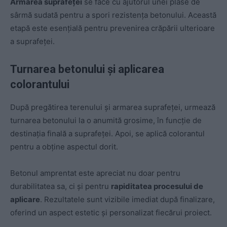
Armarea suprafeței
se face cu ajutorul unei plase de
sârmă sudată pentru a spori rezistența betonului. Această
etapă este esențială pentru prevenirea crăpării ulterioare
a suprafeței.
Turnarea betonului și aplicarea
colorantului
După pregătirea terenului și armarea suprafeței, urmează
turnarea betonului la o anumită grosime, în funcție de
destinația finală a suprafeței. Apoi, se aplică colorantul
pentru a obține aspectul dorit.
Betonul amprentat este apreciat nu doar pentru
durabilitatea sa, ci și pentru
rapiditatea procesului de
aplicare
. Rezultatele sunt vizibile imediat după finalizare,
oferind un aspect estetic și personalizat fiecărui proiect.