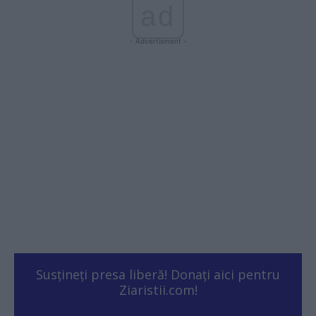
ad
- Advertisment -
Susțineți presa liberă! Donați aici pentru
Ziaristii.com!