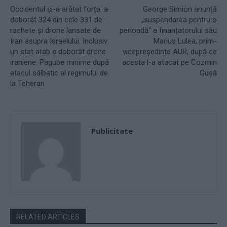
Occidentul și-a arătat forța: a
George Simion anunță
doborât 324 din cele 331 de
„suspendarea pentru o
rachete și drone lansate de
perioadă“ a finanțatorului său
Iran asupra Israelului. Inclusiv
Marius Lulea, prim-
un stat arab a doborât drone
vicepreședinte AUR, după ce
iraniene. Pagube minime după
acesta l-a atacat pe Cozmin
atacul sălbatic al regimului de
Gușă
la Teheran
Publicitate
RELATED ARTICLES