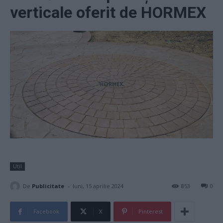
verticale oferit de HORMEX
Util
-
De
Publicitate
luni, 15 aprilie 2024
853
0
Facebook
X
Pinterest