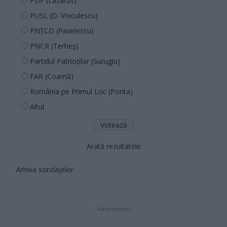
PDF (Lazarus)
PUSL (D. Voiculescu)
PNȚCD (Pavelescu)
PNCR (Terheș)
Partidul Patrioților (Surugiu)
FAR (Coarnă)
România pe Primul Loc (Ponta)
Altul
Arată rezultatele
Arhiva sondajelor
- Advertisment -