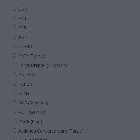
USR
PNL
PSD
AUR
UDMR
PMP (Tomac)
Forța Dreptei (L. Orban)
PNȚMM
REPER
SENS
SOS (Șoșoacă)
POT (Gavrilă)
PACE (Peia)
Acțiunea Conservatoare (Târziu)