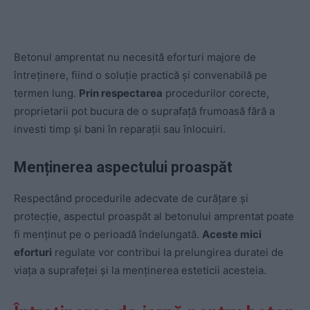
Betonul amprentat nu necesită eforturi majore de
întreținere, fiind o soluție practică și convenabilă pe
termen lung.
Prin respectarea
procedurilor corecte,
proprietarii pot bucura de o suprafață frumoasă fără a
investi timp și bani în reparații sau înlocuiri.
Menținerea aspectului proaspăt
Respectând procedurile adecvate de curățare și
protecție, aspectul proaspăt al betonului amprentat poate
fi menținut pe o perioadă îndelungată.
Aceste mici
eforturi
regulate vor contribui la prelungirea duratei de
viaţa a suprafeţei şi la menţinerea esteticii acesteia.