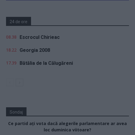
24 de ore
08.38
Escrocul Chirieac
18.22
Georgia 2008
17.39
Bătălia de la Călugăreni
Sondaj
Ce partid ați vota dacă alegerile parlamentare ar avea
loc duminica viitoare?