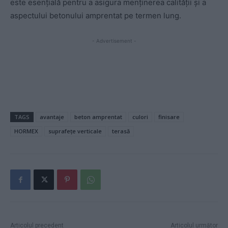
este esențială pentru a asigura menținerea calității și a
aspectului betonului amprentat pe termen lung.
- Advertisement -
TAGS
avantaje
beton amprentat
culori
finisare
HORMEX
suprafețe verticale
terasă
Articolul precedent
Articolul următor