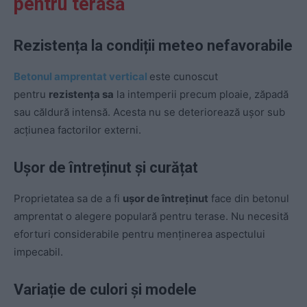
pentru terasă
Rezistența la condiții meteo nefavorabile
Betonul amprentat vertical
este cunoscut
pentru
rezistența sa
la intemperii precum ploaie, zăpadă
sau căldură intensă. Acesta nu se deteriorează ușor sub
acțiunea factorilor externi.
Ușor de întreținut și curățat
Proprietatea sa de a fi
ușor de întreținut
face din betonul
amprentat o alegere populară pentru terase. Nu necesită
eforturi considerabile pentru menținerea aspectului
impecabil.
Variație de culori și modele