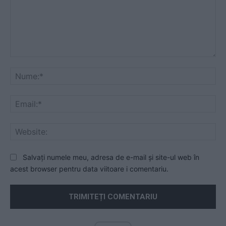
Comentariu:
Nu
Ema
Web
Salvați numele meu, adresa de e-mail și site-ul web în
acest browser pentru data viitoare i comentariu.