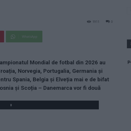
1911
0
WhatsApp
p
ampionatul Mondial de fotbal din 2026 au
Croația, Norvegia, Portugalia, Germania și
tru Spania, Belgia și Elveția mai e de bifat
Bosnia și Scoția – Danemarca vor fi două