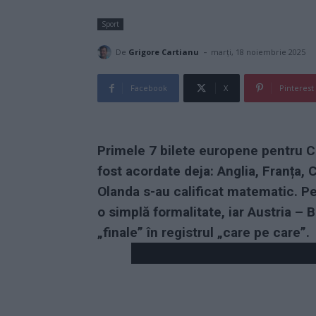
Sport
-
De
Grigore Cartianu
marți, 18 noiembrie 2025
Facebook
X
Pinterest
Primele 7 bilete europene pentru C
fost acordate deja: Anglia, Franța, 
Olanda s-au calificat matematic. Pen
o simplă formalitate, iar Austria – 
„finale” în registrul „care pe care”.