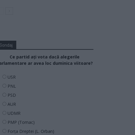
Sondaj
Ce partid ați vota dacă alegerile
arlamentare ar avea loc duminica viitoare?
USR
PNL
PSD
AUR
UDMR
PMP (Tomac)
Forța Dreptei (L. Orban)