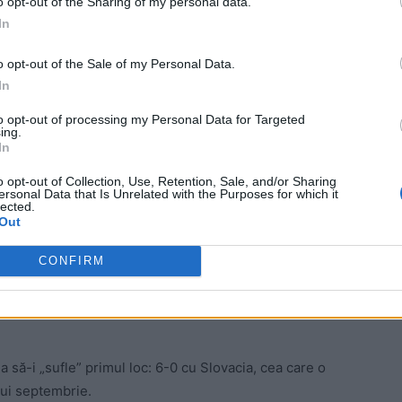
ad
o opt-out of the Sharing of my personal data.
In
o opt-out of the Sale of my Personal Data.
In
to opt-out of processing my Personal Data for Targeted
ing.
In
 când se vor încheia și ultimele 5 grupe
o opt-out of Collection, Use, Retention, Sale, and/or Sharing
ersonal Data that Is Unrelated with the Purposes for which it
 și configurația finală a celor 16 echipe
lected.
Out
f-ul pentru ultimele 4 locuri la Mondialul
CONFIRM
re a Germaniei și a Olandei, prin victorii „la zero” în
 să-i „sufle” primul loc: 6-0 cu Slovacia, cea care o
lui septembrie.