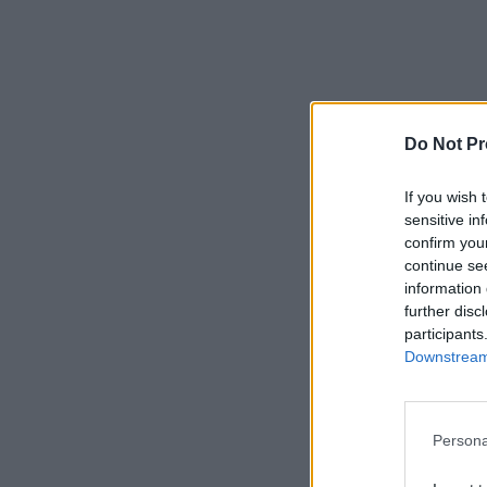
Do Not Pr
If you wish 
sensitive in
confirm you
continue se
information 
further disc
participants
Downstream 
Persona