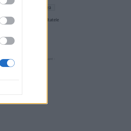
Arată rezultatele
Arhiva sondajelor
- Advertisment -