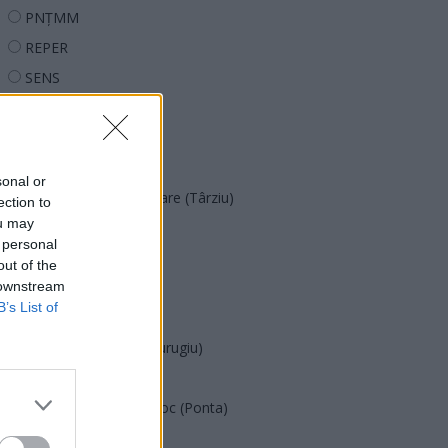
PNȚMM
REPER
SENS
SOS (Șoșoacă)
POT (Gavrilă)
PACE (Peia)
sonal or
Acțiunea Conservatoare (Târziu)
ection to
ou may
PDF (Lazarus)
 personal
PUSL (D. Voiculescu)
out of the
 downstream
PNȚCD (Pavelescu)
B’s List of
PNCR (Terheș)
Partidul Patrioților (Surugiu)
FAR (Coarnă)
România pe Primul Loc (Ponta)
Altul