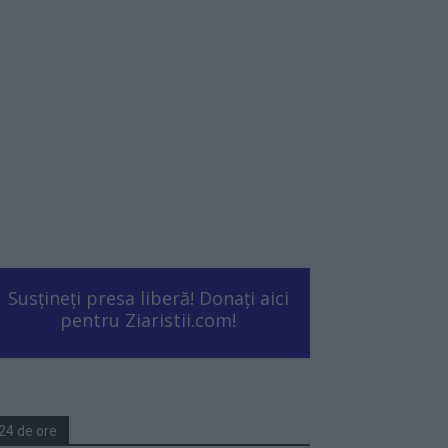
Susțineți presa liberă! Donați aici
pentru Ziaristii.com!
24 de ore