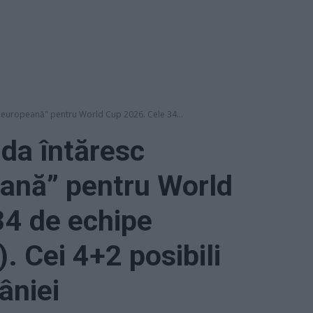
 europeană" pentru World Cup 2026. Cele 34...
da întăresc
eană” pentru World
34 de echipe
). Cei 4+2 posibili
âniei