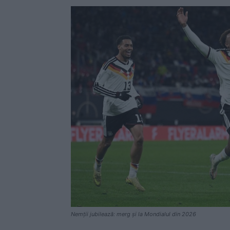
Nemții jubilează: merg și la Mondialul din 2026