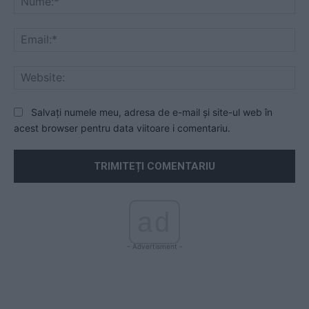
Ema
Web
Salvați numele meu, adresa de e-mail și site-ul web în
acest browser pentru data viitoare i comentariu.
ad
- Advertisment -