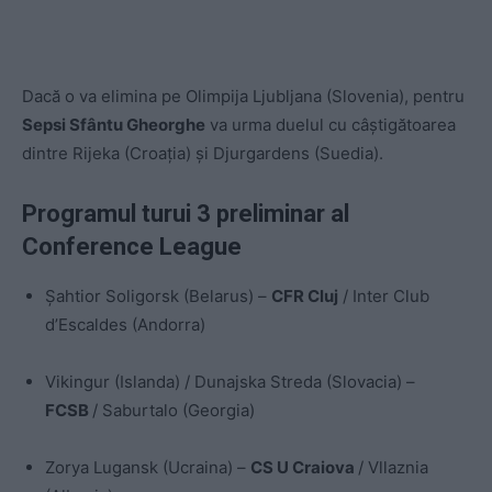
Dacă o va elimina pe Olimpija Ljubljana (Slovenia), pentru
Sepsi Sfântu Gheorghe
va urma duelul cu câștigătoarea
dintre Rijeka (Croația) și Djurgardens (Suedia).
Programul turui 3 preliminar al
Conference League
Șahtior Soligorsk (Belarus) –
CFR Cluj
/ Inter Club
d’Escaldes (Andorra)
Vikingur (Islanda) / Dunajska Streda (Slovacia) –
FCSB
/ Saburtalo (Georgia)
Zorya Lugansk (Ucraina) –
CS U Craiova
/ Vllaznia