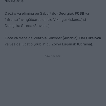
din Belarus.
Dacă o va elimina pe Saburtalo (Georgia),
FCSB
va
înfrunta învingătoarea dintre Vikingur (Islanda) și
Dunajska Streda (Slovacia).
Dacă va trece de Vllaznia Shkoder (Albania),
CSU Craiova
va vea de jucat o „dublă” cu Zorya Lugansk (Ucraina).
- Advertisement -