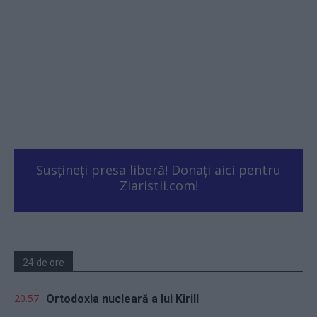
Susțineți presa liberă! Donați aici pentru
Ziaristii.com!
24 de ore
20.57
Ortodoxia nucleară a lui Kirill