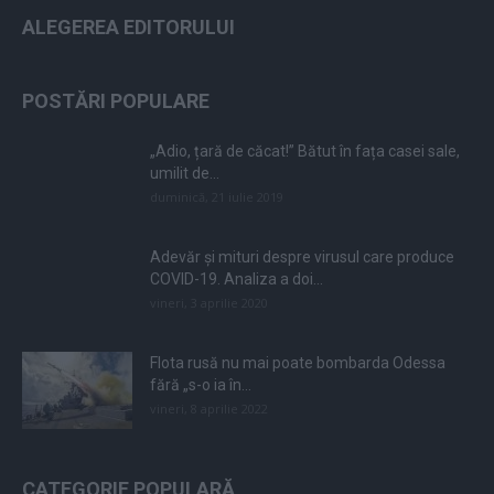
ALEGEREA EDITORULUI
POSTĂRI POPULARE
„Adio, țară de căcat!” Bătut în fața casei sale,
umilit de...
duminică, 21 iulie 2019
Adevăr și mituri despre virusul care produce
COVID-19. Analiza a doi...
vineri, 3 aprilie 2020
Flota rusă nu mai poate bombarda Odessa
fără „s-o ia în...
vineri, 8 aprilie 2022
CATEGORIE POPULARĂ