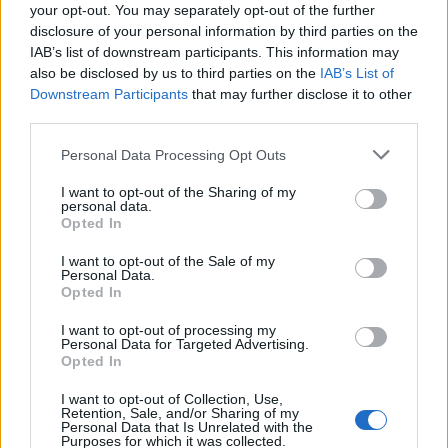
your opt-out. You may separately opt-out of the further
disclosure of your personal information by third parties on the
IAB’s list of downstream participants. This information may
also be disclosed by us to third parties on the
IAB’s List of
Downstream Participants
that may further disclose it to other
third parties.
TAGS
Conference League
tragere la sorți
turul 3
Personal Data Processing Opt Outs
I want to opt-out of the Sharing of my
personal data.
Opted In
I want to opt-out of the Sale of my
Personal Data.
Opted In
I want to opt-out of processing my
Articolul precedent
Articolul următor
Personal Data for Targeted Advertising.
Călăii sunt de vină, nu
VIDEO. Propaganda lui Putin
Opted In
victimele!
le prezintă rușilor, la TV,
avantajul de a le muri copiii în
I want to opt-out of Collection, Use,
Retention, Sale, and/or Sharing of my
războiul din Ucraina: își pot
Personal Data that Is Unrelated with the
cumpăra o Lada nouă!
Purposes for which it was collected.