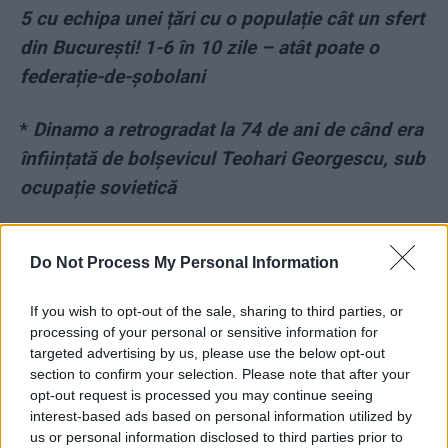
5 cu echipa unei țări cu o populație cât un sfert
din București! 1-6 în 10 zile – atât poate o
federație-de-șobolani
*
Dinamo a retrogradat la 74 de ani de când era
înființată de bolșevicul Teohari Georgescu, sub
ocupație sovietică
*
Real Madrid nu e o echipă, e o legendă! Nici
Do Not Process My Personal Information
nu trebuie să se mai prezinte la stadion, te bate
doar cu istoria
If you wish to opt-out of the sale, sharing to third parties, or
processing of your personal or sensitive information for
*
Cele 8 grupe la Campionatul Mondial de
targeted advertising by us, please use the below opt-out
section to confirm your selection. Please note that after your
fotbal, Qatar 2022. Derby Germania – Spania
opt-out request is processed you may continue seeing
încă din start
interest-based ads based on personal information utilized by
us or personal information disclosed to third parties prior to
- Advertisement -