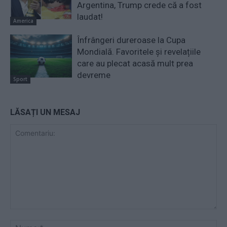
Argentina, Trump crede că a fost
laudat!
America
Înfrângeri dureroase la Cupa
Mondială. Favoritele și revelațiile
care au plecat acasă mult prea
devreme
Sport
LĂSAȚI UN MESAJ
Comentariu:
Nu