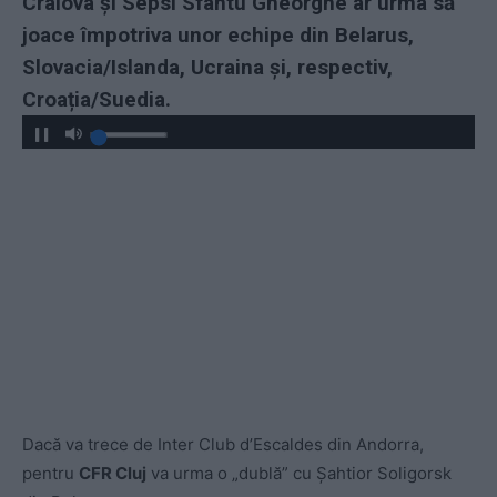
Craiova și Sepsi Sfântu Gheorghe ar urma să
joace împotriva unor echipe din Belarus,
Slovacia/Islanda, Ucraina și, respectiv,
Croația/Suedia.
Dacă va trece de Inter Club d’Escaldes din Andorra,
pentru
CFR Cluj
va urma o „dublă” cu Șahtior Soligorsk