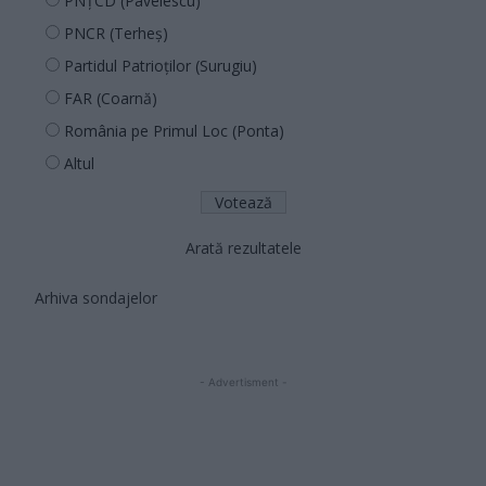
PNȚCD (Pavelescu)
PNCR (Terheș)
Partidul Patrioților (Surugiu)
FAR (Coarnă)
România pe Primul Loc (Ponta)
Altul
Arată rezultatele
Arhiva sondajelor
- Advertisment -