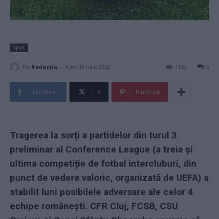
Sport
-
De
Redacţia
luni, 18 iulie 2022
1160
0
Facebook
X
Pinterest
Tragerea la sorți a partidelor din turul 3
preliminar al Conference League (a treia și
ultima competiție de fotbal intercluburi, din
punct de vedere valoric, organizată de UEFA) a
stabilit luni posibilele adversare ale celor 4
echipe românești. CFR Cluj, FCSB, CSU