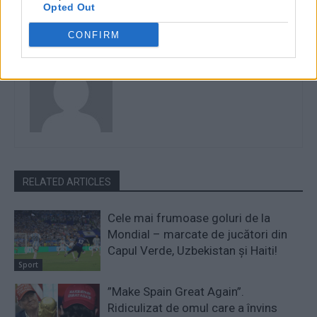
Opted Out
CONFIRM
Redacţia
RELATED ARTICLES
Cele mai frumoase goluri de la
Mondial – marcate de jucători din
Capul Verde, Uzbekistan și Haiti!
Sport
”Make Spain Great Again”.
Ridiculizat de omul care a învins