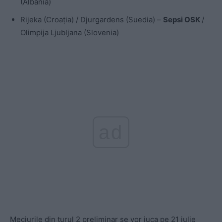
(Albania)
Rijeka (Croația) / Djurgardens (Suedia) –
Sepsi OSK
/
Olimpija Ljubljana (Slovenia)
ad
Meciurile din turul 2 preliminar se vor juca pe 21 iulie