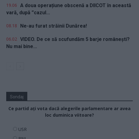
19.06
A doua operațiune obscenă a DIICOT în această
vară, după ”cazul...
08.18
Ne-au furat străinii Dunărea!
06.02
VIDEO. De ce să scufundăm 5 barje românești?
Nu mai bine...
Sondaj
Ce partid ați vota dacă alegerile parlamentare ar avea
loc duminica viitoare?
USR
PNL