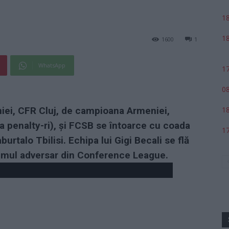
18
18
1600
1
WhatsApp
17
08
18
ei, CFR Cluj, de campioana Armeniei,
la penalty-ri), și FCSB se întoarce cu coada
17
urtalo Tbilisi. Echipa lui Gigi Becali se flă
primul adversar din Conference League.