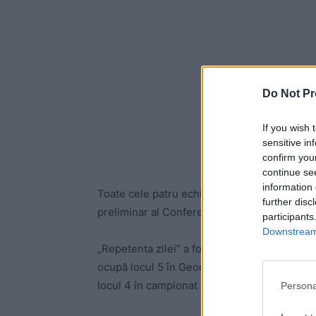
Do Not Pr
If you wish 
sensitive in
confirm you
continue se
information 
Toate cele patru echipe românești din cupel
further disc
preliminar al Conference League (a treia și 
participants
Downstream 
„Repetenta zilei” a fost FCSB: 0-1 la Tbilisi
ocupă locul 5 în Georgia (țară de 3,7 milioan
locul 4 în campionat și a câștigat Cupa Geor
Persona