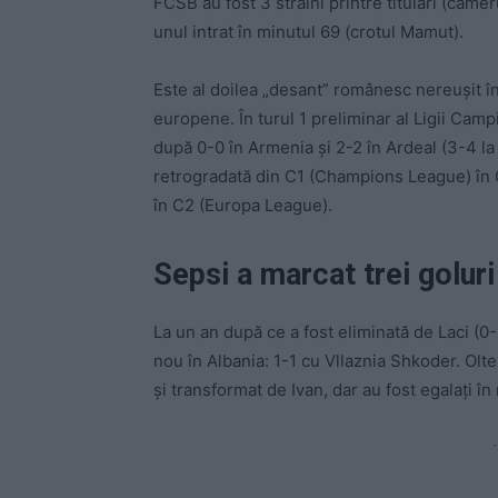
FCSB au fost 3 străini printre titulari (ca
unul intrat în minutul 69 (crotul Mamut).
Este al doilea „desant” românesc nereușit în
europene. În turul 1 preliminar al Ligii Camp
după 0-0 în Armenia și 2-2 în Ardeal (3-4 l
retrogradată din C1 (Champions League) în 
în C2 (Europa League).
Sepsi a marcat trei goluri
La un an după ce a fost eliminată de Laci (0-
nou în Albania: 1-1 cu Vllaznia Shkoder. Olt
și transformat de Ivan, dar au fost egalați în
-