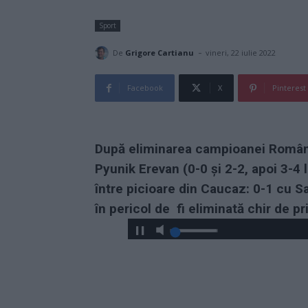
Sport
-
De
Grigore Cartianu
vineri, 22 iulie 2022
Facebook
X
Pinterest
După eliminarea campioanei Români
Pyunik Erevan (0-0 și 2-2, apoi 3-4 
între picioare din Caucaz: 0-1 cu Sab
în pericol de fi eliminată chir de 