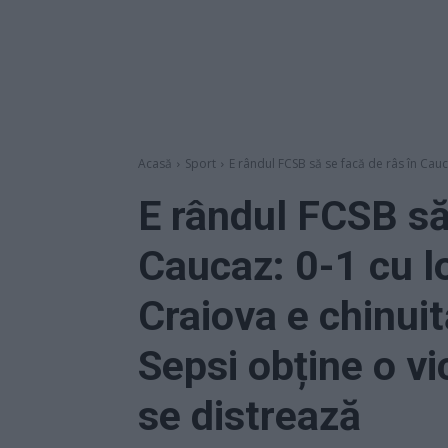
Acasă
Sport
E rândul FCSB să se facă de râs în Cauca
E rândul FCSB să
Caucaz: 0-1 cu lo
Craiova e chinuit
Sepsi obține o vi
se distrează