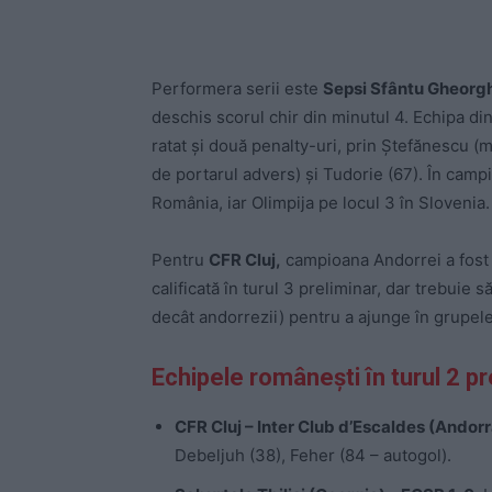
Performera serii este
Sepsi Sfântu Gheorg
deschis scorul chir din minutul 4. Echipa di
ratat și două penalty-uri, prin Ștefănescu (m
de portarul advers) și Tudorie (67). În camp
România, iar Olimpija pe locul 3 în Slovenia.
Pentru
CFR Cluj,
campioana Andorrei a fost 
calificată în turul 3 preliminar, dar trebuie 
decât andorrezii) pentru a ajunge în grupe
Echipele românești în turul 2 
CFR Cluj – Inter Club d’Escaldes (Andorr
Debeljuh (38), Feher (84 – autogol).