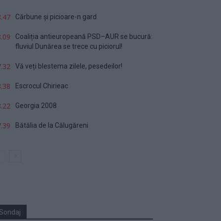
.47
Cărbune și picioare-n gard
.09
Coaliția antieuropeană PSD–AUR se bucură:
fluviul Dunărea se trece cu piciorul!
.32
Vă veți blestema zilele, pesedeilor!
.38
Escrocul Chirieac
.22
Georgia 2008
.39
Bătălia de la Călugăreni
Sondaj