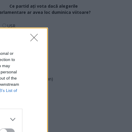
Ce partid ați vota dacă alegerile
arlamentare ar avea loc duminica viitoare?
USR
PNL
PSD
AUR
sonal or
ection to
UDMR
ou may
PMP (Tomac)
 personal
out of the
Forța Dreptei (L. Orban)
 downstream
PNȚMM
B’s List of
REPER
SENS
SOS (Șoșoacă)
POT (Gavrilă)
PACE (Peia)