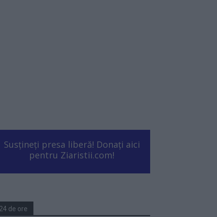
Susțineți presa liberă! Donați aici
pentru Ziaristii.com!
24 de ore