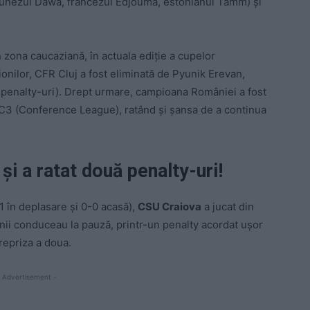
merunezul Dawa, francezul Edjouma, estonianul Tamm) și
 zona caucaziană, în actuala ediție a cupelor
ionilor, CFR Cluj a fost eliminată de Pyunik Erevan,
a penalty-uri). Drept urmare, campioana României a fost
C3 (Conference League), ratând și șansa de a continua
 și a ratat două penalty-uri!
1 în deplasare și 0-0 acasă),
CSU Craiova
a jucat din
enii conduceau la pauză, printr-un penalty acordat ușor
 repriza a doua.
 Advertisement -