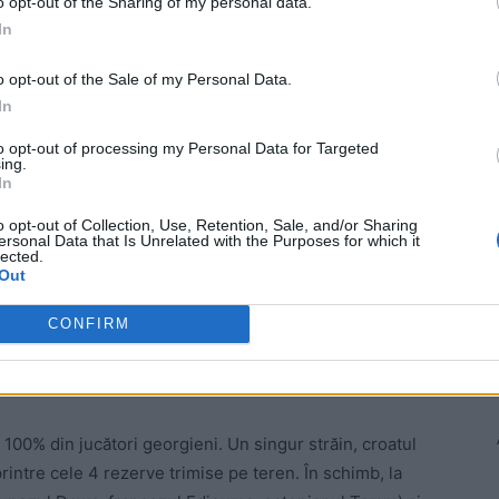
o opt-out of the Sharing of my personal data.
fost marcat de mijlocașul Levan Nonikașvili, în minutul
In
n Târnovanu, prin câteva parade extraordinare, și-a
o opt-out of the Sale of my Personal Data.
In
 Advertisement -
to opt-out of processing my Personal Data for Targeted
ing.
In
o opt-out of Collection, Use, Retention, Sale, and/or Sharing
ersonal Data that Is Unrelated with the Purposes for which it
lected.
Out
CONFIRM
t 100% din jucători georgieni. Un singur străin, croatul
rintre cele 4 rezerve trimise pe teren. În schimb, la