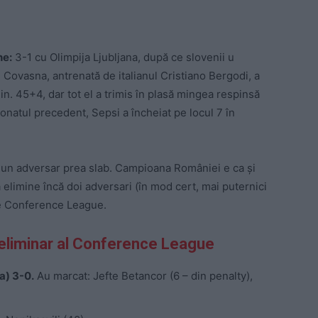
he:
3-1 cu Olimpija Ljubljana, după ce slovenii u
n Covasna, antrenată de italianul Cristiano Bergodi, a
in. 45+4, dar tot el a trimis în plasă mingea respinsă
ionatul precedent, Sepsi a încheiat pe locul 7 în
un adversar prea slab. Campioana României e ca și
să elimine încă doi adversari (în mod cert, mai puternici
le Conference League.
preliminar al Conference League
a) 3-0.
Au marcat: Jefte Betancor (6 – din penalty),