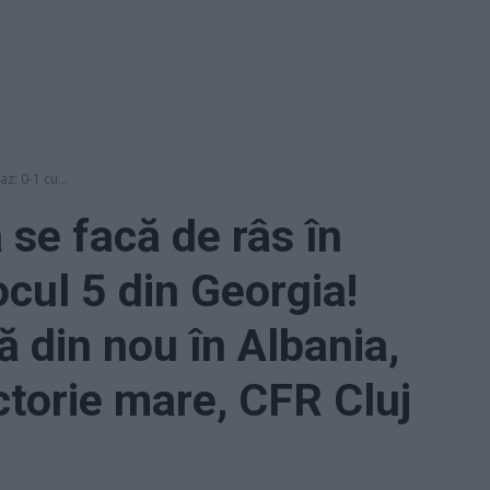
z: 0-1 cu...
 se facă de râs în
cul 5 din Georgia!
ă din nou în Albania,
ctorie mare, CFR Cluj