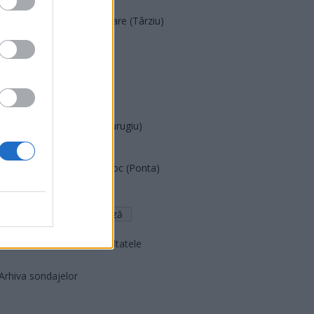
Acțiunea Conservatoare (Târziu)
PDF (Lazarus)
PUSL (D. Voiculescu)
PNȚCD (Pavelescu)
PNCR (Terheș)
Partidul Patrioților (Surugiu)
FAR (Coarnă)
România pe Primul Loc (Ponta)
Altul
Arată rezultatele
Arhiva sondajelor