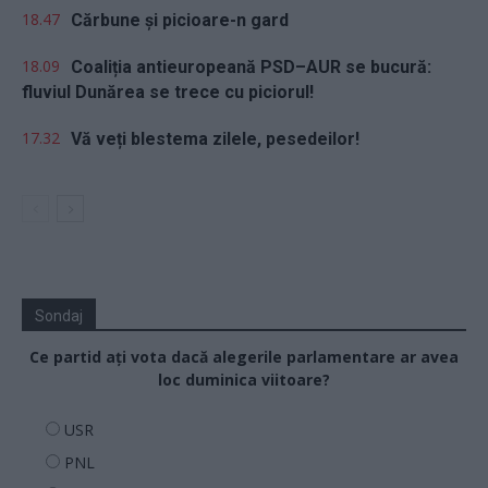
18.47
Cărbune și picioare-n gard
18.09
Coaliția antieuropeană PSD–AUR se bucură:
fluviul Dunărea se trece cu piciorul!
17.32
Vă veți blestema zilele, pesedeilor!
Sondaj
Ce partid ați vota dacă alegerile parlamentare ar avea
loc duminica viitoare?
USR
PNL