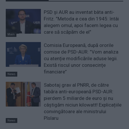
PSD și AUR au inventat bâta anti-
Fritz. ”Metoda e cea din 1945: întâi
alegem omul, apoi facem legea cu
care să scăpăm de el”
Main
Comisia Europeană, după ororile
comise de PSD-AUR: ”Vom analiza
cu atenție modificările aduse legii.
Există riscul unor consecințe
financiare”
News
Sabotaj grav al PNRR, de către
tabăra anti-europeană PSD-AUR:
pierdem 5 miliarde de euro și nu
câștigăm niciun kilowatt! Explicațiile
convingătoare ale ministrului
Pîslaru
News