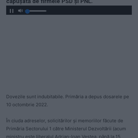
căpușată de firmele PSD și PNL.
Dovezile sunt indubitabile. Primăria a depus dosarele pe
10 octombrie 2022.
În ciuda adreselor, solicitărilor și memoriilor făcute de
Primăria Sectorului 1 către Ministerul Dezvoltării (acum
ministru este liberalul Adrian-Ioan Veștea, până la 15