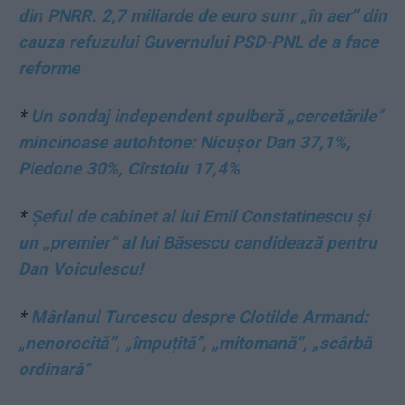
din PNRR. 2,7 miliarde de euro sunr „în aer” din
cauza refuzului Guvernului PSD-PNL de a face
reforme
*
Un sondaj independent spulberă „cercetările”
mincinoase autohtone: Nicușor Dan 37,1%,
Piedone 30%, Cîrstoiu 17,4%
*
Șeful de cabinet al lui Emil Constatinescu și
un „premier” al lui Băsescu candidează pentru
Dan Voiculescu!
*
Mârlanul Turcescu despre Clotilde Armand:
„nenorocită”, „împuțită”, „mitomană”, „scârbă
ordinară”