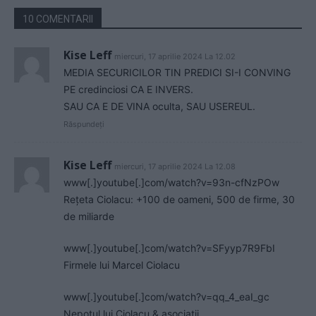
10 COMENTARII
Kise Leff
miercuri, 17 aprilie 2024 La 12.02
MEDIA SECURICILOR TIN PREDICI SI-I CONVING
PE credinciosi CA E INVERS.
SAU CA E DE VINA oculta, SAU USEREUL.
Răspundeți
Kise Leff
miercuri, 17 aprilie 2024 La 12.08
www[.]youtube[.]com/watch?v=93n-cfNzPOw
Rețeta Ciolacu: +100 de oameni, 500 de firme, 30
de miliarde
www[.]youtube[.]com/watch?v=SFyyp7R9FbI
Firmele lui Marcel Ciolacu
www[.]youtube[.]com/watch?v=qq_4_eaI_gc
Nepotul lui Ciolacu & asociații