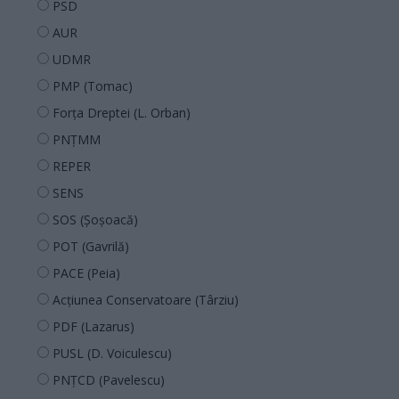
PSD
AUR
UDMR
PMP (Tomac)
Forța Dreptei (L. Orban)
PNȚMM
REPER
SENS
SOS (Șoșoacă)
POT (Gavrilă)
PACE (Peia)
Acțiunea Conservatoare (Târziu)
PDF (Lazarus)
PUSL (D. Voiculescu)
PNȚCD (Pavelescu)