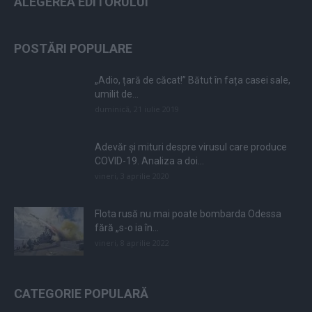
ALEGEREA EDITORULUI
POSTĂRI POPULARE
„Adio, țară de căcat!” Bătut în fața casei sale,
umilit de...
duminică, 21 iulie 2019
Adevăr și mituri despre virusul care produce
COVID-19. Analiza a doi...
vineri, 3 aprilie 2020
Flota rusă nu mai poate bombarda Odessa
fără „s-o ia în...
vineri, 8 aprilie 2022
CATEGORIE POPULARĂ