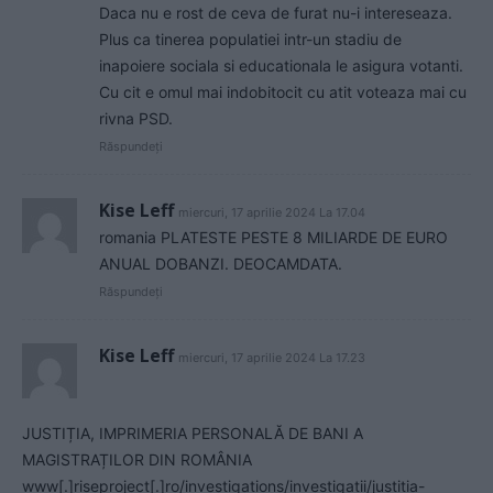
Daca nu e rost de ceva de furat nu-i intereseaza.
Plus ca tinerea populatiei intr-un stadiu de
inapoiere sociala si educationala le asigura votanti.
Cu cit e omul mai indobitocit cu atit voteaza mai cu
rivna PSD.
Răspundeți
Kise Leff
miercuri, 17 aprilie 2024 La 17.04
romania PLATESTE PESTE 8 MILIARDE DE EURO
ANUAL DOBANZI. DEOCAMDATA.
Răspundeți
Kise Leff
miercuri, 17 aprilie 2024 La 17.23
JUSTIȚIA, IMPRIMERIA PERSONALĂ DE BANI A
MAGISTRAȚILOR DIN ROMÂNIA
www[.]riseproject[.]ro/investigations/investigatii/justitia-