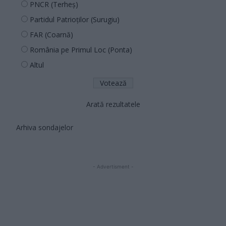
PNCR (Terheș)
Partidul Patrioților (Surugiu)
FAR (Coarnă)
România pe Primul Loc (Ponta)
Altul
Arată rezultatele
Arhiva sondajelor
- Advertisment -