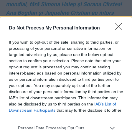
mondial, fără Simona Halep și Sorana Cîrstea!
Ana Bogdan și Jaqueline Cristian au întors
Ucraina de la 0-2 la 3-2. Un antrenor magistral:
Do Not Process My Personal Information
Horia Tecău
- Advertisement -
If you wish to opt-out of the sale, sharing to third parties, or
processing of your personal or sensitive information for
targeted advertising by us, please use the below opt-out
section to confirm your selection. Please note that after your
opt-out request is processed you may continue seeing
interest-based ads based on personal information utilized by
us or personal information disclosed to third parties prior to
your opt-out. You may separately opt-out of the further
TAGS
clotilde armand
școli
Sectorul 1
spitale
disclosure of your personal information by third parties on the
IAB’s list of downstream participants. This information may
also be disclosed by us to third parties on the
IAB’s List of
Downstream Participants
that may further disclose it to other
third parties.
Personal Data Processing Opt Outs