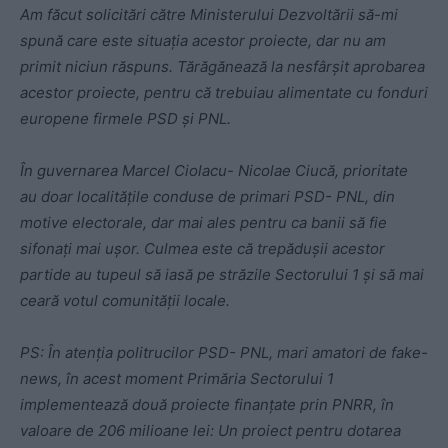
Am făcut solicitări către Ministerului Dezvoltării să-mi
spună care este situația acestor proiecte, dar nu am
primit niciun răspuns. Tărăgănează la nesfârșit aprobarea
acestor proiecte, pentru că trebuiau alimentate cu fonduri
europene firmele PSD și PNL.
În guvernarea Marcel Ciolacu- Nicolae Ciucă, prioritate
au doar localitățile conduse de primari PSD- PNL, din
motive electorale, dar mai ales pentru ca banii să fie
sifonați mai ușor. Culmea este că trepădușii acestor
partide au tupeul să iasă pe străzile Sectorului 1 și să mai
ceară votul comunității locale.
PS: În atenția politrucilor PSD- PNL, mari amatori de fake-
news, în acest moment Primăria Sectorului 1
implementează două proiecte finanțate prin PNRR, în
valoare de 206 milioane lei: Un proiect pentru dotarea