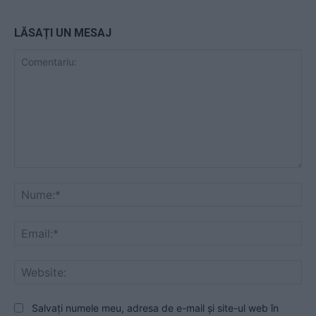
LĂSAȚI UN MESAJ
Comentariu:
Nu
Ema
Web
Salvați numele meu, adresa de e-mail și site-ul web în