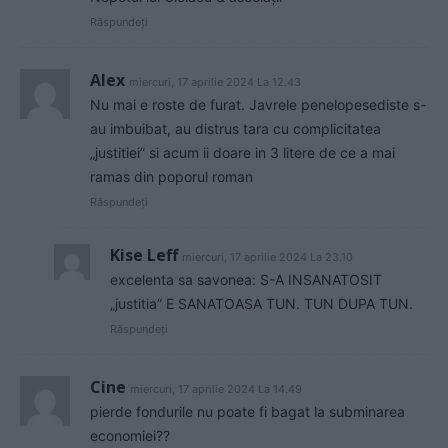
Răspundeți
Alex
miercuri, 17 aprilie 2024 La 12.43
Nu mai e roste de furat. Javrele penelopesediste s-
au imbuibat, au distrus tara cu complicitatea
„justitiei” si acum ii doare in 3 litere de ce a mai
ramas din poporul roman
Răspundeți
Kise Leff
miercuri, 17 aprilie 2024 La 23.10
excelenta sa savonea: S-A INSANATOSIT
„justitia” E SANATOASA TUN. TUN DUPA TUN.
Răspundeți
Cine
miercuri, 17 aprilie 2024 La 14.49
pierde fondurile nu poate fi bagat la subminarea
economiei??