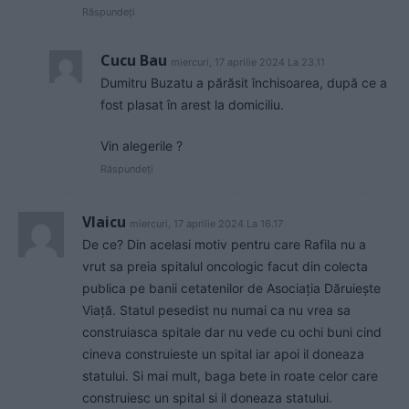
Răspundeți
Cucu Bau
miercuri, 17 aprilie 2024 La 23.11
Dumitru Buzatu a părăsit închisoarea, după ce a
fost plasat în arest la domiciliu.
Vin alegerile ?
Răspundeți
Vlaicu
miercuri, 17 aprilie 2024 La 16.17
De ce? Din acelasi motiv pentru care Rafila nu a
vrut sa preia spitalul oncologic facut din colecta
publica pe banii cetatenilor de Asociația Dăruiește
Viață. Statul pesedist nu numai ca nu vrea sa
construiasca spitale dar nu vede cu ochi buni cind
cineva construieste un spital iar apoi il doneaza
statului. Si mai mult, baga bete in roate celor care
construiesc un spital si il doneaza statului.