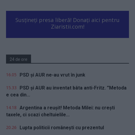
Susțineți presa liberă! Donați aici pentru
Ziaristii.com!
24 de ore
16.05
PSD și AUR ne-au vrut în junk
15.33
PSD și AUR au inventat bâta anti-Fritz. ”Metoda
e cea din...
14.18
Argentina a reușit! Metoda Milei: nu crești
taxele, ci scazi cheltuielile...
20.26
Lupta politicii românești cu prezentul