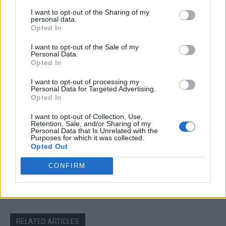
I want to opt-out of the Sharing of my
Articolul precedent
Articolul următor
personal data.
Emoționantele gânduri ale
Cele două scenarii care
Opted In
fetelor care au făcut spitalul
demonstrează de ce e vitală
oncologic pentru copii, în ziua
victoria Ucrainei: trupele
I want to opt-out of the Sale of my
Personal Data.
când în acesta au intrat primii
NATO din România pot fi
Opted In
pacienți și medici. O uriașă
trimise să ajute țările baltice
victorie a societății civile
când vor fi atacate de Rusia
I want to opt-out of processing my
românești
Personal Data for Targeted Advertising.
Opted In
I want to opt-out of Collection, Use,
Retention, Sale, and/or Sharing of my
Personal Data that Is Unrelated with the
Redacţia
Purposes for which it was collected.
Opted Out
CONFIRM
RELATED ARTICLES