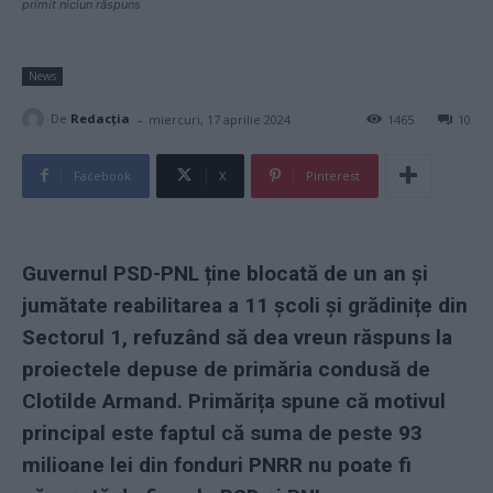
primit niciun răspuns
News
-
De
Redacţia
miercuri, 17 aprilie 2024
1465
10
Facebook
X
Pinterest
Guvernul PSD-PNL ține blocată de un an și
jumătate reabilitarea a 11 școli și grădinițe din
Sectorul 1, refuzând să dea vreun răspuns la
proiectele depuse de primăria condusă de
Clotilde Armand. Primărița spune că motivul
principal este faptul că suma de peste 93
milioane lei din fonduri PNRR nu poate fi