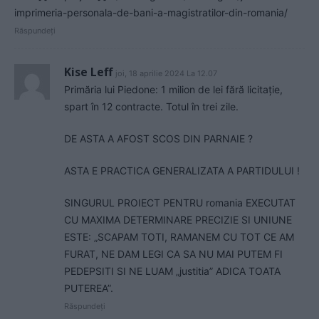
imprimeria-personala-de-bani-a-magistratilor-din-romania/
Răspundeți
Kise Leff
joi, 18 aprilie 2024 La 12.07
Primăria lui Piedone: 1 milion de lei fără licitație,
spart în 12 contracte. Totul în trei zile.
DE ASTA A AFOST SCOS DIN PARNAIE ?
ASTA E PRACTICA GENERALIZATA A PARTIDULUI !
SINGURUL PROIECT PENTRU romania EXECUTAT
CU MAXIMA DETERMINARE PRECIZIE SI UNIUNE
ESTE: „SCAPAM TOTI, RAMANEM CU TOT CE AM
FURAT, NE DAM LEGI CA SA NU MAI PUTEM FI
PEDEPSITI SI NE LUAM „justitia” ADICA TOATA
PUTEREA”.
Răspundeți