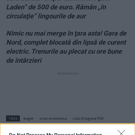
Laden” de 500 de euro. Rămân „în
circulaţie” lingourile de aur
Nimic nu mai merge în ţara asta! Gara de
Nord, complet blocată din lipsă de curent
electric. Trenurile au plecat cu ore bune
de întârzieri
- Advertisement -
TAGS
buget
criza economica
Liviu Dragnea PSD