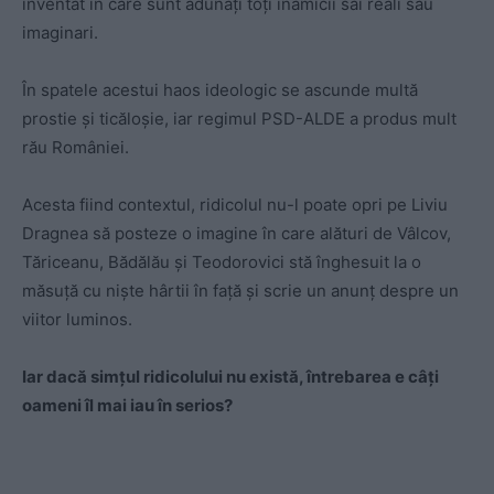
inventat în care sunt adunați toți inamicii săi reali sau
imaginari.
În spatele acestui haos ideologic se ascunde multă
prostie și ticăloșie, iar regimul PSD-ALDE a produs mult
rău României.
Acesta fiind contextul, ridicolul nu-l poate opri pe Liviu
Dragnea să posteze o imagine în care alături de Vâlcov,
Tăriceanu, Bădălău și Teodorovici stă înghesuit la o
măsuță cu niște hârtii în față și scrie un anunț despre un
viitor luminos.
Iar dacă simțul ridicolului nu există, întrebarea e câți
oameni îl mai iau în serios?