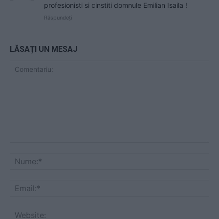
profesionisti si cinstiti domnule Emilian Isaila !
Răspundeți
LĂSAȚI UN MESAJ
Comentariu:
Nu
Ema
Web