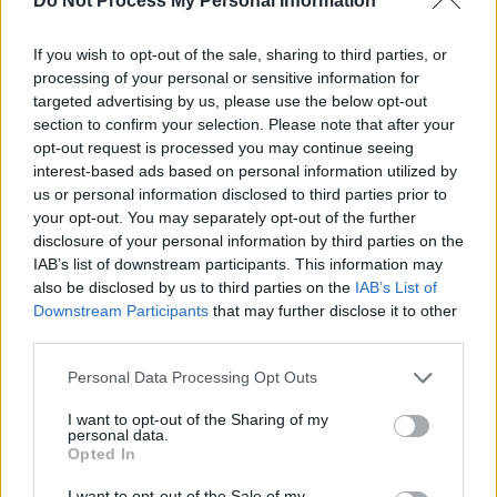
Do Not Process My Personal Information
If you wish to opt-out of the sale, sharing to third parties, or
processing of your personal or sensitive information for
targeted advertising by us, please use the below opt-out
section to confirm your selection. Please note that after your
Articolul precedent
Articolul următor
opt-out request is processed you may continue seeing
„Dragii mei liberali, nu mai dați
Ridiculizând-o pe agramata
interest-based ads based on personal information utilized by
cu atâtea pietre în recent
Dăncilă, Cristina Țopescu e
us or personal information disclosed to third parties prior to
înființatul PLUS!”
atacată de Marina Almășan
your opt-out. You may separately opt-out of the further
printr-un text agramat!
disclosure of your personal information by third parties on the
IAB’s list of downstream participants. This information may
also be disclosed by us to third parties on the
IAB’s List of
Downstream Participants
that may further disclose it to other
third parties.
Emilian Isaila
Personal Data Processing Opt Outs
I want to opt-out of the Sharing of my
personal data.
Opted In
I want to opt-out of the Sale of my