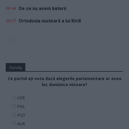
06.44
De ce nu avem baterii
20.57
Ortodoxia nucleară a lui Kirill
Sondaj
Ce partid ați vota dacă alegerile parlamentare ar avea
loc duminica viitoare?
USR
PNL
PSD
AUR