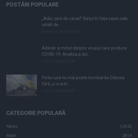
POSTĂRI POPULARE
„Adio, țară de căcat!” Bătut în fața casei sale,
umilit de...
duminică, 21 iulie 2019
Adevăr și mituri despre virusul care produce
COVID-19. Analiza a doi...
vineri, 3 aprilie 2020
Flota rusă nu mai poate bombarda Odessa
fără „s-o ia în...
vineri, 8 aprilie 2022
CATEGORIE POPULARĂ
News
12042
Main
2814