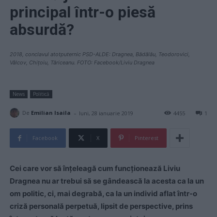
principal într-o piesă
absurdă?
2018, conclavul atotputernic PSD-ALDE: Dragnea, Bădălău, Teodorovici,
Vâlcov, Chițoiu, Tăriceanu. FOTO: Facebook/Liviu Dragnea
News
Politică
-
De
Emilian Isaila
luni, 28 ianuarie 2019
4455
1
Facebook
X
Pinterest
Cei care vor să înțeleagă cum funcționează Liviu
Dragnea nu ar trebui să se gândească la acesta ca la un
om politic, ci, mai degrabă, ca la un individ aflat într-o
criză personală perpetuă, lipsit de perspective, prins