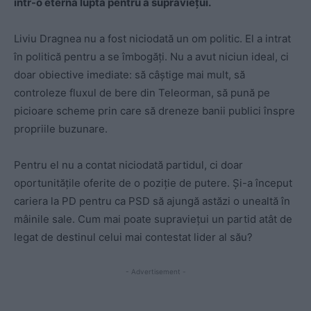
într-o eternă luptă pentru a supraviețui.
Liviu Dragnea nu a fost niciodată un om politic. El a intrat
în politică pentru a se îmbogăți. Nu a avut niciun ideal, ci
doar obiective imediate: să câștige mai mult, să
controleze fluxul de bere din Teleorman, să pună pe
picioare scheme prin care să dreneze banii publici înspre
propriile buzunare.
Pentru el nu a contat niciodată partidul, ci doar
oportunitățile oferite de o poziție de putere. Și-a început
cariera la PD pentru ca PSD să ajungă astăzi o unealtă în
mâinile sale. Cum mai poate supraviețui un partid atât de
legat de destinul celui mai contestat lider al său?
- Advertisement -