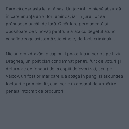
Pare că doar asta le-a rămas. Un joc într-o piesă absurdă
în care anunță un viitor luminos, iar în jurul lor se
prăbușesc bucăți de țară. O căutare permanentă și
obositoare de vinovați pentru a arăta cu degetul atunci
când întreaga asistență știe cine e, de fapt, criminalul.
Niciun om zdravăn la cap nu-l poate lua în serios pe Liviu
Dragnea, un politician condamnat pentru furt de voturi și
deturnare de fonduri de la copiii defavorizați, sau pe
Vâlcov, un fost primar care lua șpaga în pungi și ascundea
tablourile prin cimitir, cum scrie în dosarul de urmărire
penală întocmit de procurori.