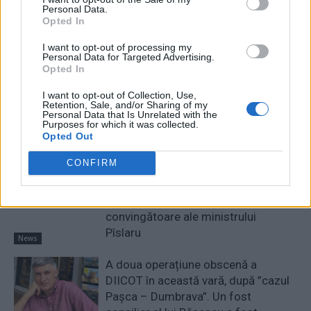
Personal Data.
Opted In
RELATED ARTICLES
I want to opt-out of processing my
Comisia Europeană, după ororile
Personal Data for Targeted Advertising.
Opted In
comise de PSD-AUR: ”Vom analiza
cu atenție modificările aduse legii.
I want to opt-out of Collection, Use,
Există riscul unor consecințe
Retention, Sale, and/or Sharing of my
Personal Data that Is Unrelated with the
financiare”
Purposes for which it was collected.
Main
Opted Out
Sabotaj grav al PNRR, de către
CONFIRM
tabăra anti-europeană PSD-AUR:
pierdem 5 miliarde de euro și nu
câștigăm niciun kilowatt! Explicațiile
convingătoare ale ministrului
Pîslaru
News
A doua operațiune obscenă a
DIICOT în această vară, după ”cazul
Pașca – Dumbrava”. Un fost