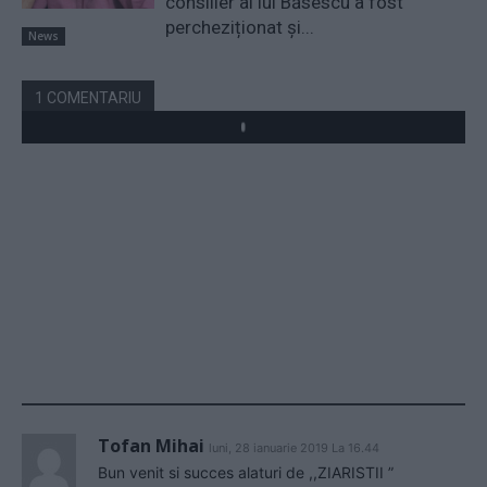
consilier al lui Băsescu a fost
percheziționat și...
News
1 COMENTARIU
Tofan Mihai
luni, 28 ianuarie 2019 La 16.44
Bun venit si succes alaturi de ,,ZIARISTII ”