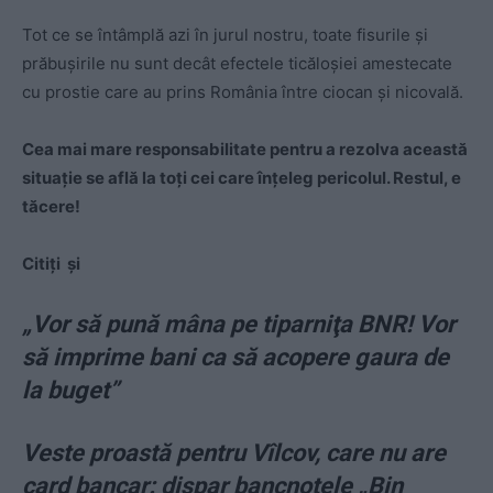
Tot ce se întâmplă azi în jurul nostru, toate fisurile și
prăbușirile nu sunt decât efectele ticăloșiei amestecate
cu prostie care au prins România între ciocan și nicovală.
Cea mai mare responsabilitate pentru a rezolva această
situație se află la toți cei care înțeleg pericolul. Restul, e
tăcere!
Citiți și
„Vor să pună mâna pe tiparniţa BNR! Vor
să imprime bani ca să acopere gaura de
la buget”
Veste proastă pentru Vîlcov, care nu are
card bancar: dispar bancnotele „Bin