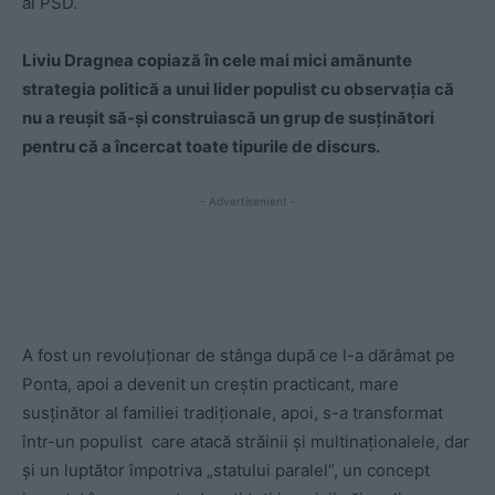
al PSD.
Liviu Dragnea copiază în cele mai mici amănunte
strategia politică a unui lider populist cu observația că
nu a reușit să-și construiască un grup de susținători
pentru că a încercat toate tipurile de discurs.
- Advertisement -
A fost un revoluționar de stânga după ce l-a dărâmat pe
Ponta, apoi a devenit un creștin practicant, mare
susținător al familiei tradiționale, apoi, s-a transformat
într-un populist care atacă străinii și multinaționalele, dar
și un luptător împotriva „statului paralel”, un concept