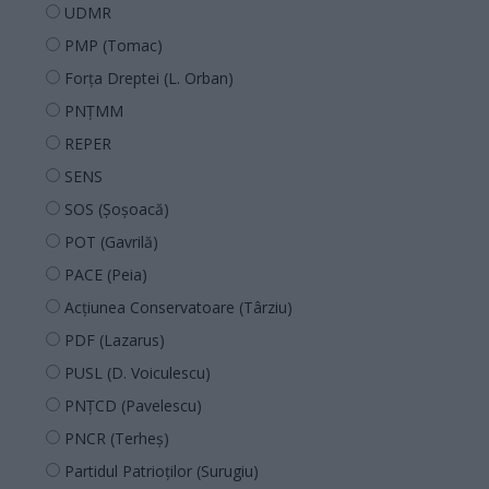
UDMR
PMP (Tomac)
Forța Dreptei (L. Orban)
PNȚMM
REPER
SENS
SOS (Șoșoacă)
POT (Gavrilă)
PACE (Peia)
Acțiunea Conservatoare (Târziu)
PDF (Lazarus)
PUSL (D. Voiculescu)
PNȚCD (Pavelescu)
PNCR (Terheș)
Partidul Patrioților (Surugiu)