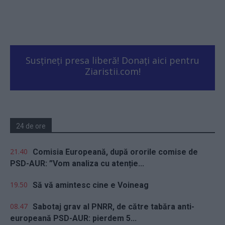
Susțineți presa liberă! Donați aici pentru
Ziaristii.com!
24 de ore
21.40
Comisia Europeană, după ororile comise de
PSD-AUR: ”Vom analiza cu atenție...
19.50
Să vă amintesc cine e Voineag
08.47
Sabotaj grav al PNRR, de către tabăra anti-
europeană PSD-AUR: pierdem 5...