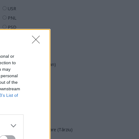
USR
PNL
PSD
AUR
UDMR
PMP (Tomac)
sonal or
ection to
Forța Dreptei (L. Orban)
ou may
PNȚMM
 personal
out of the
REPER
 downstream
SENS
B’s List of
SOS (Șoșoacă)
POT (Gavrilă)
PACE (Peia)
Acțiunea Conservatoare (Târziu)
PDF (Lazarus)