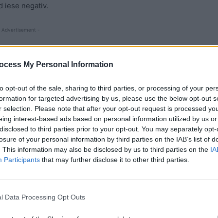
d iese negativ.
 Advertisement -
ocess My Personal Information
to opt-out of the sale, sharing to third parties, or processing of your per
formation for targeted advertising by us, please use the below opt-out s
r selection. Please note that after your opt-out request is processed y
eing interest-based ads based on personal information utilized by us or
disclosed to third parties prior to your opt-out. You may separately opt-
losure of your personal information by third parties on the IAB’s list of
. This information may also be disclosed by us to third parties on the
IA
Participants
that may further disclose it to other third parties.
t după ce a prezentat simptome suspecte. Va sta izolat
l Data Processing Opt Outs
 șeful statului francez, atât timp cât măsurile de