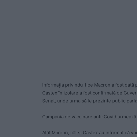
Informația privindu-l pe Macron a fost dată pu
Castex în izolare a fost confirmată de Guvern
Senat, unde urma să le prezinte public parl
Campania de vaccinare anti-Covid urmează s
Atât Macron, cât și Castex au informat că vo