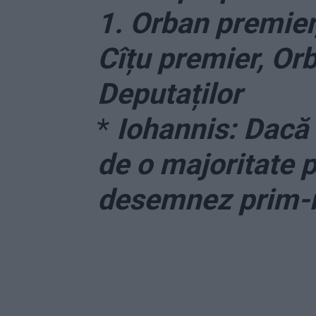
1. Orban premier,
Cîțu premier, Or
Deputaților
*
Iohannis: Dacă 
de o majoritate p
desemnez prim-