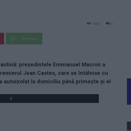
1105
0
WhatsApp
carantină: președintele Emmanuel Macron a
premierul Jean Castex, care se întâlnise cu
-a autoizolat la domiciliu până primește și el