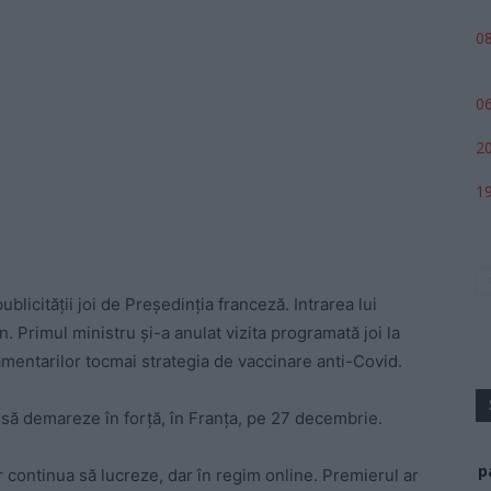
08
06
20
19
blicității joi de Președinția franceză. Intrarea lui
. Primul ministru și-a anulat vizita programată joi la
amentarilor tocmai strategia de vaccinare anti-Covid.
ă demareze în forță, în Franța, pe 27 decembrie.
p
r continua să lucreze, dar în regim online. Premierul ar