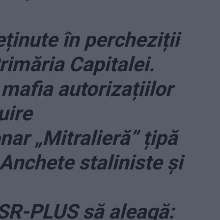
ținute în percheziții
rimăria Capitalei.
mafia autorizațiilor
uire
nar „Mitralieră” țipă
Anchete staliniste și
SR-PLUS să aleagă: