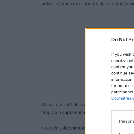
putea ieși însă mai repede, dacă testul Covi
-
Do Not Pr
If you wish 
sensitive in
confirm you
continue se
information 
further disc
participants
Downstream 
Macron are 42 de ani și a fost testat imedia
timp de o săptămână, apoi va repeta testul.
Persona
Nu e clar, deocamdată, unde s-a putut infecta