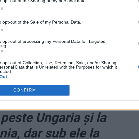
o opt-out of the Sharing of my personal data.
t foarte riguroase. Castex are 55 de ani.
In
ai Marilor Puteri din Consiliul Permanent de Securitate
o opt-out of the Sale of my Personal Data.
ă Donald Trump (președintele SUA la momentul
In
emierul Marii Britanii).
to opt-out of processing my Personal Data for Targeted
ing.
făcând o
donație AICI.
Vă mulțumim!
In
o opt-out of Collection, Use, Retention, Sale, and/or Sharing
ersonal Data that Is Unrelated with the Purposes for which it
lected.
Out
a depășește deja 7
CONFIRM
mul pe cap de
peste Ungaria și la
nia, dar sub ele la