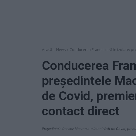
Acasă
News
Conducerea Franței intră în izolare: p
Conducerea Franțe
președintele Mac
de Covid, premie
contact direct
Președintele francez Macron s-a îmbolnăvit de Covid, premier