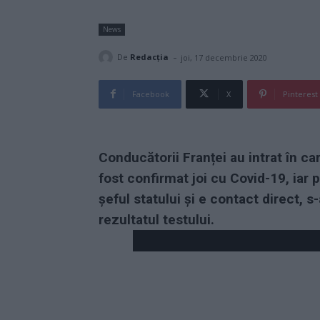
News
-
De
Redacţia
joi, 17 decembrie 2020
Facebook
X
Pinterest
Conducătorii Franței au intrat în 
fost confirmat joi cu Covid-19, iar 
șeful statului și e contact direct, s
rezultatul testului.