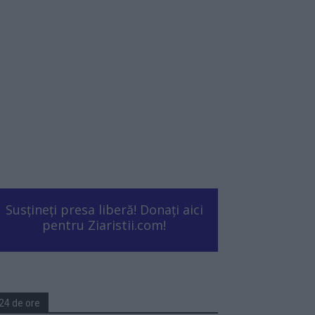
Susțineți presa liberă! Donați aici
pentru Ziaristii.com!
24 de ore