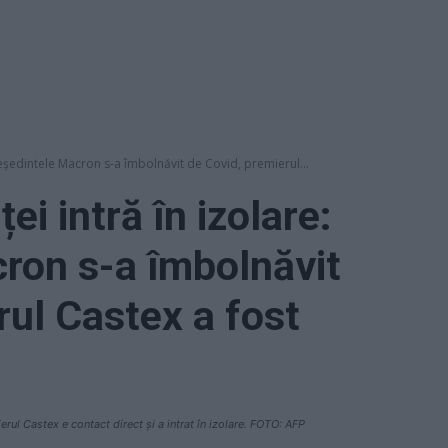
reședintele Macron s-a îmbolnăvit de Covid, premierul...
i intră în izolare:
ron s-a îmbolnăvit
rul Castex a fost
ul Castex e contact direct și a intrat în izolare. FOTO: AFP