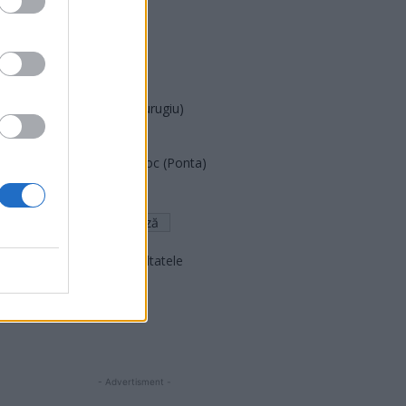
PUSL (D. Voiculescu)
PNȚCD (Pavelescu)
PNCR (Terheș)
Partidul Patrioților (Surugiu)
FAR (Coarnă)
România pe Primul Loc (Ponta)
Altul
Arată rezultatele
Arhiva sondajelor
- Advertisment -