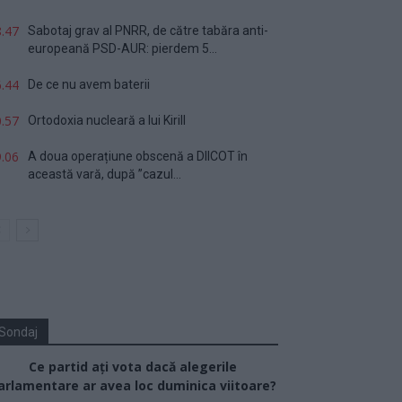
.47
Sabotaj grav al PNRR, de către tabăra anti-
europeană PSD-AUR: pierdem 5...
.44
De ce nu avem baterii
.57
Ortodoxia nucleară a lui Kirill
.06
A doua operațiune obscenă a DIICOT în
această vară, după ”cazul...
Sondaj
Ce partid ați vota dacă alegerile
arlamentare ar avea loc duminica viitoare?