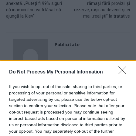
anexată. „Puteți fi 99% siguri
rămași fără provizii și
că inamicul nu va fi lăsat să
rezerve, rușii au devenit și ei
ajungă la Kiev”
mai „realiști” la tratative
Publicitate
Do Not Process My Personal Information
If you wish to opt-out of the sale, sharing to third parties, or
processing of your personal or sensitive information for
RELATED ARTICLES
targeted advertising by us, please use the below opt-out
section to confirm your selection. Please note that after your
România – cea mai mare creștere a
opt-out request is processed you may continue seeing
speranței de viață din UE, în ultimii 4
interest-based ads based on personal information utilized by
us or personal information disclosed to third parties prior to
ani. Și totuși, e antepenultima!
your opt-out. You may separately opt-out of the further
Europa