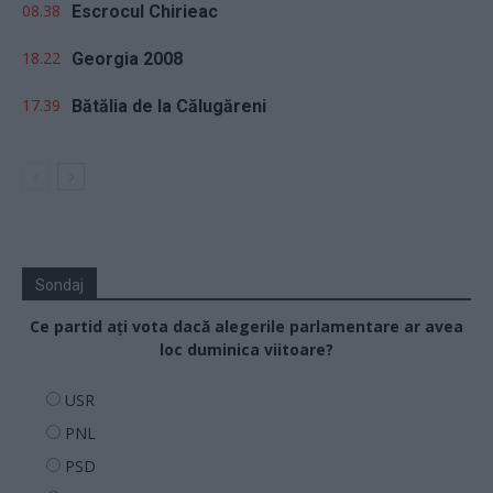
08.38
Escrocul Chirieac
18.22
Georgia 2008
17.39
Bătălia de la Călugăreni
Sondaj
Ce partid ați vota dacă alegerile parlamentare ar avea
loc duminica viitoare?
USR
PNL
PSD