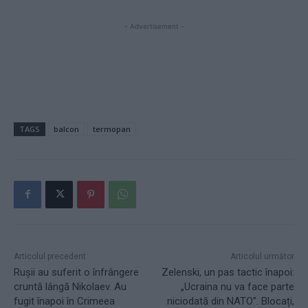
- Advertisement -
TAGS
balcon
termopan
Articolul precedent
Articolul următor
Rușii au suferit o înfrângere
Zelenski, un pas tactic înapoi:
cruntă lângă Nikolaev. Au
„Ucraina nu va face parte
fugit înapoi în Crimeea
niciodată din NATO”. Blocați,