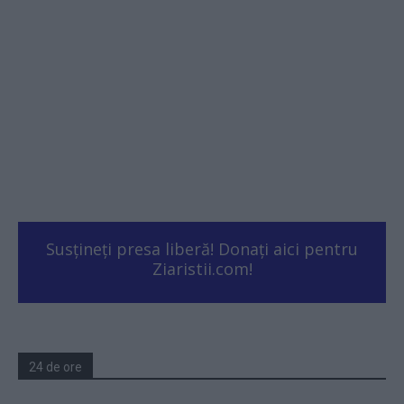
Susțineți presa liberă! Donați aici pentru
Ziaristii.com!
24 de ore