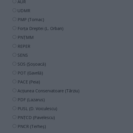
AUR
UDMR
PMP (Tomac)
Forța Dreptei (L. Orban)
PNȚMM
REPER
SENS
SOS (Șoșoacă)
POT (Gavrilă)
PACE (Peia)
Acțiunea Conservatoare (Târziu)
PDF (Lazarus)
PUSL (D. Voiculescu)
PNȚCD (Pavelescu)
PNCR (Terheș)