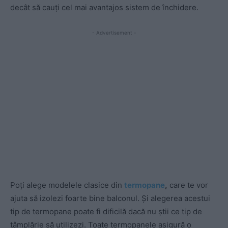
decât să cauți cel mai avantajos sistem de închidere.
- Advertisement -
Poți alege modelele clasice din
termopane
,
care te vor
ajuta să izolezi foarte bine balconul. Și alegerea acestui
tip de termopane poate fi dificilă dacă nu știi ce tip de
tâmplărie să utilizezi. Toate termopanele asigură o