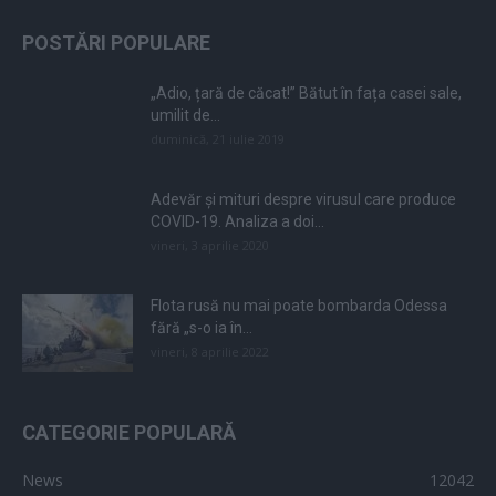
POSTĂRI POPULARE
„Adio, țară de căcat!” Bătut în fața casei sale,
umilit de...
duminică, 21 iulie 2019
Adevăr și mituri despre virusul care produce
COVID-19. Analiza a doi...
vineri, 3 aprilie 2020
Flota rusă nu mai poate bombarda Odessa
fără „s-o ia în...
vineri, 8 aprilie 2022
CATEGORIE POPULARĂ
News
12042