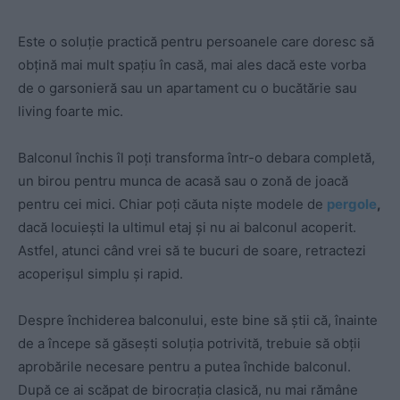
Este o soluție practică pentru persoanele care doresc să
obțină mai mult spațiu în casă, mai ales dacă este vorba
de o garsonieră sau un apartament cu o bucătărie sau
living foarte mic.
Balconul închis îl poți transforma într-o debara completă,
un birou pentru munca de acasă sau o zonă de joacă
pentru cei mici. Chiar poți căuta niște modele de
pergole
,
dacă locuiești la ultimul etaj și nu ai balconul acoperit.
Astfel, atunci când vrei să te bucuri de soare, retractezi
acoperișul simplu și rapid.
Despre închiderea balconului, este bine să știi că, înainte
de a începe să găsești soluția potrivită, trebuie să obții
aprobările necesare pentru a putea închide balconul.
După ce ai scăpat de birocrația clasică, nu mai rămâne