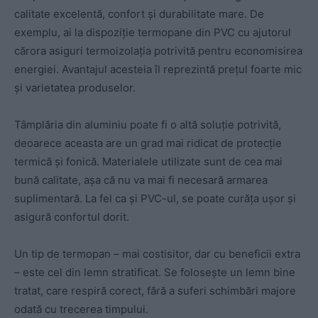
calitate excelentă, confort și durabilitate mare. De
exemplu, ai la dispoziție termopane din PVC cu ajutorul
cărora asiguri termoizolația potrivită pentru economisirea
energiei. Avantajul acesteia îl reprezintă prețul foarte mic
și varietatea produselor.
Tâmplăria din aluminiu poate fi o altă soluție potrivită,
deoarece aceasta are un grad mai ridicat de protecție
termică și fonică. Materialele utilizate sunt de cea mai
bună calitate, așa că nu va mai fi necesară armarea
suplimentară. La fel ca și PVC-ul, se poate curăța ușor și
asigură confortul dorit.
Un tip de termopan – mai costisitor, dar cu beneficii extra
– este cel din lemn stratificat. Se folosește un lemn bine
tratat, care respiră corect, fără a suferi schimbări majore
odată cu trecerea timpului.