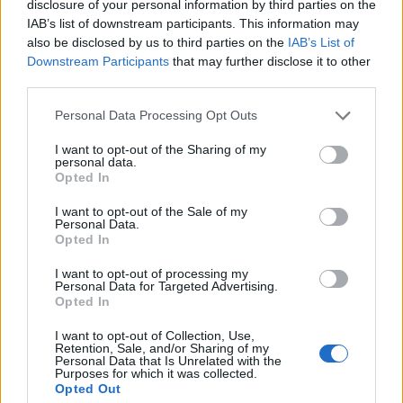
disclosure of your personal information by third parties on the
VIDEO. Poveste de suflet: de ce
IAB’s list of downstream participants. This information may
revine Moroșanu în ring
also be disclosed by us to third parties on the
IAB’s List of
Downstream Participants
that may further disclose it to other
third parties.
Viața
Ce înseamnă o dietă echilibrată și
Personal Data Processing Opt Outs
cum poți s-o obții
I want to opt-out of the Sharing of my
personal data.
Sănătate
Opted In
I want to opt-out of the Sale of my
Personal Data.
LĂSAȚI UN MESAJ
Opted In
I want to opt-out of processing my
Personal Data for Targeted Advertising.
Opted In
I want to opt-out of Collection, Use,
Retention, Sale, and/or Sharing of my
Personal Data that Is Unrelated with the
Purposes for which it was collected.
Opted Out