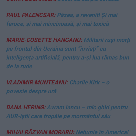
PAUL PALENCSAR:
Păzea, a revenit! Și mai
feroce, și mai mincinoasă, și mai toxică
MARIE-COSETTE HANGANU:
Militarii ruși morți
pe frontul din Ucraina sunt “înviați” cu
inteligența artificială, pentru a-și lua rămas bun
de la rude
VLADIMIR MUNTEANU:
Charlie Kirk – o
poveste despre ură
DANA HERING:
Avram Iancu – mic ghid pentru
AUR-iștii care tropăie pe mormântul său
MIHAI RĂZVAN MORARU:
Nebunie în America!