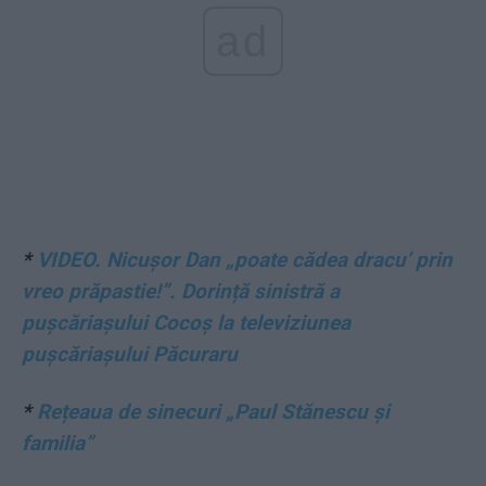
ad
*
VIDEO. Nicușor Dan „poate cădea dracu’ prin
vreo prăpastie!”. Dorință sinistră a
pușcăriașului Cocoș la televiziunea
pușcăriașului Păcuraru
*
Rețeaua de sinecuri „Paul Stănescu și
familia”