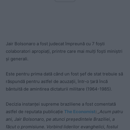
Jair Bolsonaro a fost judecat împreună cu 7 foşti
colaboratori apropiaţi, printre care mai mulţi foşti miniştri
şi generali.
Este pentru prima dată când un fost şef de stat trebuie să
răspundă pentru astfel de acuzaţii, într-o ţară încă
bântuită de amintirea dictaturii militare (1964-1985).
Decizia instanței supreme braziliene a fost comentată
astfel de reputata publicație
The Economist
:
„Acum patru
ani, Jair Bolsonaro, pe atunci președintele Braziliei, a
făcut o promisiune. Vorbind liderilor evanghelici, fostul