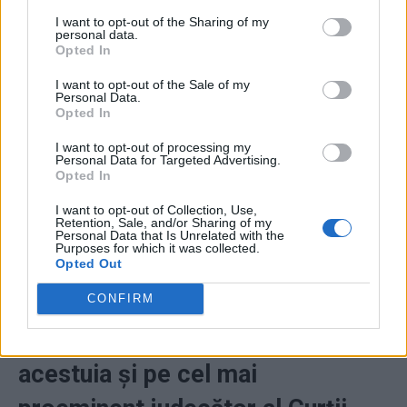
I want to opt-out of the Sharing of my
personal data.
Votul de achitare exprimat de Luiz Fux le dă ceva
Opted In
speranțe celor din tabăra lui Jair Bolsonaro, în
I want to opt-out of the Sale of my
perspectiva recursului în acest proces istoric. Opinia sa
Personal Data.
Opted In
separată facilitează un apel în fața completului de 11
judecători.
I want to opt-out of processing my
Personal Data for Targeted Advertising.
Opted In
„Bolsonaro este un admirator
I want to opt-out of Collection, Use,
Retention, Sale, and/or Sharing of my
vocal al dictaturii din 1964-1985.
Personal Data that Is Unrelated with the
Purposes for which it was collected.
Opted Out
Asociații săi au pus la cale un
plan de a-i ucide pe președintele
CONFIRM
Lula da Silva, pe vicepreședintele
acestuia și pe cel mai