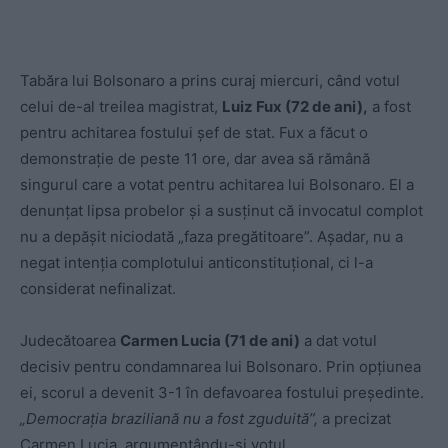
Tabăra lui Bolsonaro a prins curaj miercuri, când votul
celui de-al treilea magistrat,
Luiz Fux (72 de ani),
a fost
pentru achitarea fostului șef de stat. Fux a făcut o
demonstraţie de peste 11 ore, dar avea să rămână
singurul care a votat pentru achitarea lui Bolsonaro. El a
denunţat lipsa probelor şi a susţinut că invocatul complot
nu a depăşit niciodată „faza pregătitoare”. Așadar, nu a
negat intenția complotului anticonstituțional, ci l-a
considerat nefinalizat.
Judecătoarea
Carmen Lucia (71 de ani)
a dat votul
decisiv pentru condamnarea lui Bolsonaro. Prin opțiunea
ei, scorul a devenit 3-1 în defavoarea fostului președinte.
„Democrația braziliană nu a fost zguduită”,
a precizat
Carmen Lucia, argumentându-și votul.