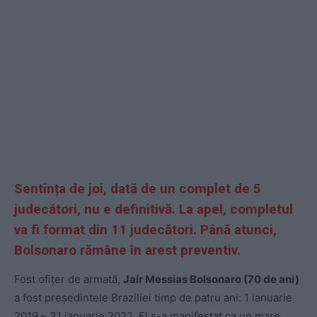
Sentința de joi, dată de un complet de 5
judecători, nu e definitivă. La apel, completul
va fi format din 11 judecători. Până atunci,
Bolsonaro rămâne în arest preventiv.
Fost ofițer de armată,
Jair Messias Bolsonaro (70 de ani)
a fost președintele Braziliei timp de patru ani: 1 ianuarie
2019 – 31 ianuarie 2022. El s-a manifestat ca un mare