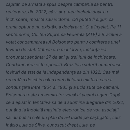
căpitan de armată a spus despre campania sa pentru
realegere, din 2022, că s-ar putea încheia doar cu
închisoare, moarte sau victorie. «Și puteți fi siguri că
prima opțiune nu există», a declarat el. S-a înșelat. Pe 11
septembrie, Curtea Supremă Federală (STF) a Braziliei a
votat condamnarea lui Bolsonaro pentru comiterea unei
lovituri de stat. Câteva ore mai târziu, instanța i-a
pronunțat sentința: 27 de ani și trei luni de închisoare.
Condamnarea este epocală. Brazilia a suferit numeroase
lovituri de stat de la independența sa din 1822. Cea mai
recentă a deschis calea unei dictaturi militare care a
condus țara între 1964 și 1985 și a ucis sute de oameni.
Bolsonaro este un admirator vocal al acelui regim. După
ce a eșuat în tentativa sa de a submina alegerile din 2022,
punând la îndoială mașinile electronice de vot, asociații
săi au pus la cale un plan de a-l ucide pe câștigător, Luiz
Inácio Lula da Silva, cunoscut drept Lula, pe