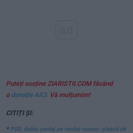
ad
Puteți susține ZIARISTII.COM făcând
o
donație AICI.
Vă mulțumim!
CITIȚI ȘI:
*
PSD, dublu șantaj pe model rusesc: pleacă de