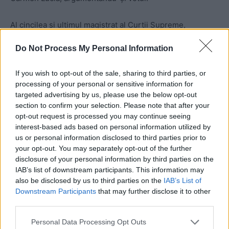
Al cincilea şi ultimul magistrat al Curţii Supreme,
Cristiano Zanin (49 de ani),
a întărit decizia de
Do Not Process My Personal Information
condamnare: 4-1. El a explicat că Bolsonaro a participat la
o
„organizaţie criminală armată”.
If you wish to opt-out of the sale, sharing to third parties, or
processing of your personal or sensitive information for
targeted advertising by us, please use the below opt-out
section to confirm your selection. Please note that after your
opt-out request is processed you may continue seeing
interest-based ads based on personal information utilized by
us or personal information disclosed to third parties prior to
your opt-out. You may separately opt-out of the further
disclosure of your personal information by third parties on the
ad
IAB’s list of downstream participants. This information may
also be disclosed by us to third parties on the
IAB’s List of
Downstream Participants
that may further disclose it to other
third parties.
Personal Data Processing Opt Outs