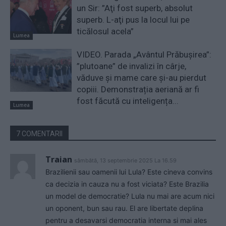
un Sir: ”Aţi fost superb, absolut
superb. L-aţi pus la locul lui pe
ticălosul acela”
Lumea
VIDEO. Parada „Avântul Prăbușirea”:
”plutoane” de invalizi în cârje,
văduve și mame care și-au pierdut
copiii. Demonstrația aeriană ar fi
fost făcută cu inteligența...
Lumea
7 COMENTARII
Traian
sâmbătă, 13 septembrie 2025 La 16.59
Brazilienii sau oamenii lui Lula? Este cineva convins
ca decizia in cauza nu a fost viciata? Este Brazilia
un model de democratie? Lula nu mai are acum nici
un oponent, bun sau rau. El are libertate deplina
pentru a desavarsi democratia interna si mai ales