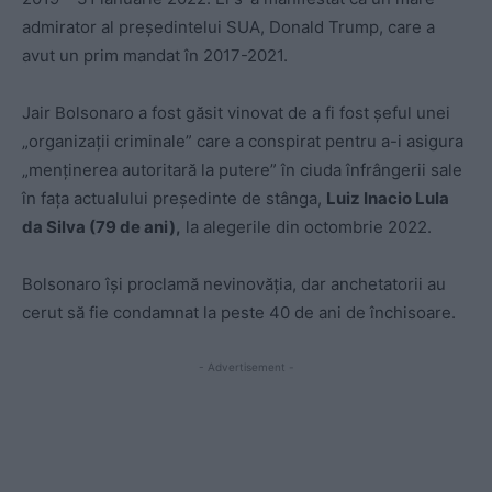
admirator al președintelui SUA, Donald Trump, care a
avut un prim mandat în 2017-2021.
Jair Bolsonaro a fost găsit vinovat de a fi fost şeful unei
„organizaţii criminale” care a conspirat pentru a-i asigura
„menţinerea autoritară la putere” în ciuda înfrângerii sale
în faţa actualului preşedinte de stânga,
Luiz Inacio Lula
da Silva (79 de ani),
la alegerile din octombrie 2022.
Bolsonaro îşi proclamă nevinovăţia, dar anchetatorii au
cerut să fie condamnat la peste 40 de ani de închisoare.
- Advertisement -