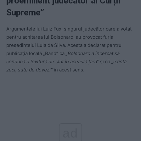
proeminent judecător al Curții
Supreme”
Argumentele lui Luiz Fux, singurul judecător care a votat
pentru achitarea lui Bolsonaro, au provocat furia
președintelui Lula da Silva. Acesta a declarat pentru
publicaţia locală „Band” că
„Bolsonaro a încercat să
conducă o lovitură de stat în această ţară
” şi că
„există
zeci, sute de dovezi”
în acest sens.
ad