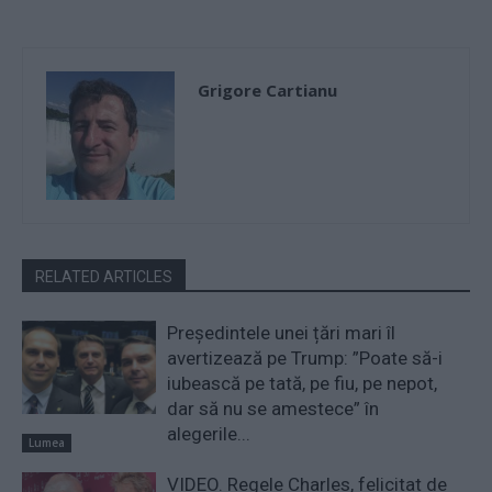
Grigore Cartianu
RELATED ARTICLES
Președintele unei țări mari îl
avertizează pe Trump: ”Poate să-i
iubească pe tată, pe fiu, pe nepot,
dar să nu se amestece” în
alegerile...
Lumea
VIDEO. Regele Charles, felicitat de