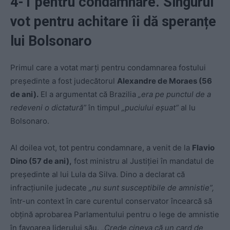
4-1 pentru condamnare. Singurul
vot pentru achitare îi dă speranțe
lui Bolsonaro
Primul care a votat marţi pentru condamnarea fostului
preşedinte a fost judecătorul
Alexandre de Moraes (56
de ani).
El a argumentat că Brazilia
„era pe punctul de a
redeveni o dictatură”
în timpul
„puciului eşuat”
al lu
Bolsonaro.
Al doilea vot, tot pentru condamnare, a venit de la
Flavio
Dino (57 de ani),
fost ministru al Justiţiei în mandatul de
președinte al lui Lula da Silva. Dino a declarat că
infracţiunile judecate
„nu sunt susceptibile de amnistie”,
într-un context în care curentul conservator încearcă să
obţină aprobarea Parlamentului pentru o lege de amnistie
în favoarea liderului său.
„Crede cineva că un card de