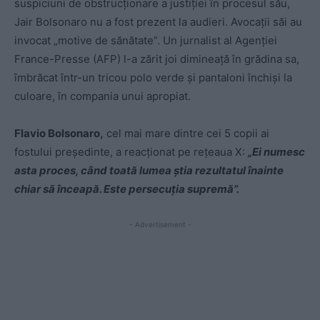
suspiciuni de obstrucţionare a justiției în procesul său,
Jair Bolsonaro nu a fost prezent la audieri. Avocații săi au
invocat „motive de sănătate”. Un jurnalist al Agenţiei
France-Presse (AFP) l-a zărit joi dimineaţă în grădina sa,
îmbrăcat într-un tricou polo verde şi pantaloni închişi la
culoare, în compania unui apropiat.
Flavio Bolsonaro,
cel mai mare dintre cei 5 copii ai
fostului preşedinte, a reacţionat pe reţeaua X:
„Ei numesc
asta proces, când toată lumea ştia rezultatul înainte
chiar să înceapă. Este persecuţia supremă”.
- Advertisement -