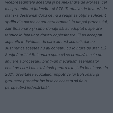
vicepreședintele acestuia și pe Alexandre de Moraes, cel
mai proeminent judecător al STF. Tentativa de lovitură de
stat s-a destrămat după ce nu a reușit să obțină suficient
sprijin din partea conducerii armatei. În timpul procesului,
Jair Bolsonaro și subordonații săi au adoptat o apărare
tehnică în fața unor dovezi copleșitoare. Ei au acceptat
acțiunile individuale de care au fost acuzați, dar au
susținut că acestea nu au constituit o lovitură de stat. (…)
Susținătorii lui Bolsonaro spun că se creează o cale de
anulare a procesului printr-un mecanism asemănător
celui pe care Lula l-a folosit pentru a ieși din închisoare în
2021. Gravitatea acuzațiilor împotriva lui Bolsonaro și
greutatea probelor fac însă ca aceasta să fie o
perspectivă îndepărtată”.