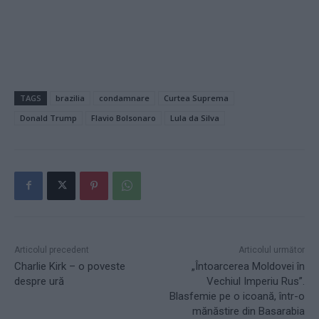
TAGS
brazilia
condamnare
Curtea Suprema
Donald Trump
Flavio Bolsonaro
Lula da Silva
Articolul precedent
Articolul următor
Charlie Kirk – o poveste
„Întoarcerea Moldovei în
despre ură
Vechiul Imperiu Rus”.
Blasfemie pe o icoană, într-o
mănăstire din Basarabia