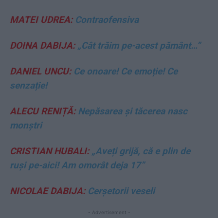
MATEI UDREA:
Contraofensiva
DOINA DABIJA:
„Cât trăim pe-acest pământ…”
DANIEL UNCU:
Ce onoare! Ce emoție! Ce
senzație!
ALECU RENIȚĂ:
Nepăsarea și tăcerea nasc
monștri
CRISTIAN HUBALI:
„Aveți grijă, că e plin de
ruși pe-aici! Am omorât deja 17”
NICOLAE DABIJA:
Cerșetorii veseli
- Advertisement -