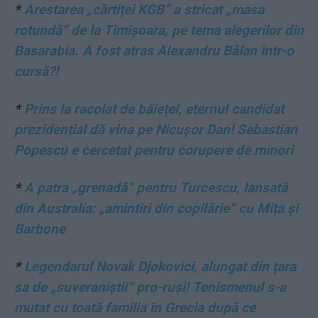
*
Arestarea „cârtiței KGB” a stricat „masa
rotundă” de la Timișoara, pe tema alegerilor din
Basarabia. A fost atras Alexandru Bălan într-o
cursă?!
*
Prins la racolat de băieței, eternul candidat
prezidențial dă vina pe Nicușor Dan! Sebastian
Popescu e cercetat pentru corupere de minori
*
A patra „grenadă” pentru Turcescu, lansată
din Australia: „amintiri din copilărie” cu Mița și
Barbone
*
Legendarul Novak Djokovici, alungat din țara
sa de „suveraniștii” pro-ruși! Tenismenul s-a
mutat cu toată familia în Grecia după ce