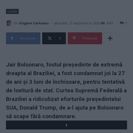
Lumea
-
De
Grigore Cartianu
sâmbătă, 13 septembrie 2025
3361
7
Facebook
X
Pinterest
Jair Bolsonaro, f
ostul preşedinte de extremă
dreapta al Braziliei, a fost condamnat joi la 27
de ani şi 3 luni de închisoare, pentru tentativă
de lovitură de stat. Curtea Supremă Federală a
Braziliei a ridiculizat eforturile președintelui
SUA, Donald Trump, de a-l ajuta pe Bolsonaro
să scape fără condamnare.
Play