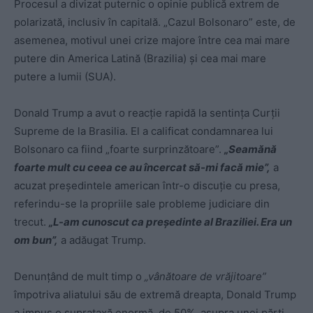
Procesul a divizat puternic o opinie publică extrem de
polarizată, inclusiv în capitală. „Cazul Bolsonaro” este, de
asemenea, motivul unei crize majore între cea mai mare
putere din America Latină (Brazilia) şi cea mai mare
putere a lumii (SUA).
Donald Trump a avut o reacție rapidă la sentința Curții
Supreme de la Brasilia. El a calificat condamnarea lui
Bolsonaro ca fiind „foarte surprinzătoare”.
„Seamănă
foarte mult cu ceea ce au încercat să-mi facă mie”,
a
acuzat preşedintele american într-o discuţie cu presa,
referindu-se la propriile sale probleme judiciare din
trecut.
„L-am cunoscut ca preşedinte al Braziliei. Era un
om bun”,
a adăugat Trump.
Denunţând de mult timp o
„vânătoare de vrăjitoare”
împotriva aliatului său de extremă dreapta, Donald Trump
a impus o suprataxă enormă, de 50%, asupra unei părţi