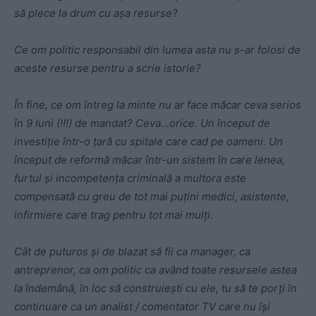
să plece la drum cu așa resurse?
Ce om politic responsabil din lumea asta nu s-ar folosi de
aceste resurse pentru a scrie istorie?
În fine, ce om întreg la minte nu ar face măcar ceva serios
în 9 luni (!!!) de mandat?
Ceva…orice. Un început de
investiție într-o țară cu spitale care cad pe oameni. Un
început de reformă măcar într-un sistem în care lenea,
furtul și incompetența criminală a multora este
compensată cu greu de tot mai puțini medici, asistente,
infirmiere care trag pentru tot mai mulți.
Cât de puturos și de blazat să fii ca manager, ca
antreprenor, ca om politic ca având toate resursele astea
la îndemână, în loc să construiești cu ele, tu să te porți în
continuare ca un analist / comentator TV care nu își