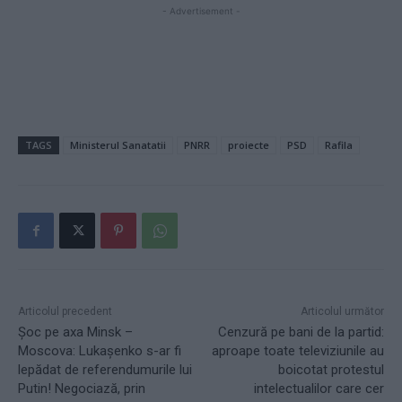
- Advertisement -
TAGS
Ministerul Sanatatii
PNRR
proiecte
PSD
Rafila
Articolul precedent
Articolul următor
Șoc pe axa Minsk –
Cenzură pe bani de la partid:
Moscova: Lukașenko s-ar fi
aproape toate televiziunile au
lepădat de referendumurile lui
boicotat protestul
Putin! Negociază, prin
intelectualilor care cer