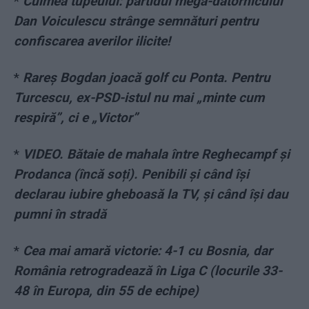
*
Culmea tupeului: partidul mega-datornicului
Dan Voiculescu strânge semnături pentru
confiscarea averilor ilicite!
*
Rareș Bogdan joacă golf cu Ponta. Pentru
Turcescu, ex-PSD-istul nu mai „minte cum
respiră”, ci e „Victor”
*
VIDEO. Bătaie de mahala între Reghecampf și
Prodanca (încă soți). Penibili și când își
declarau iubire gheboasă la TV, și când își dau
pumni în stradă
*
Cea mai amară victorie: 4-1 cu Bosnia, dar
România retrogradează în Liga C (locurile 33-
48 în Europa, din 55 de echipe)