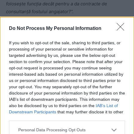
folosește funcția decât pentru a da contracte de
consultanță fostului angajator?“.
Do Not Process My Personal Information
If you wish to opt-out of the sale, sharing to third parties, or
processing of your personal or sensitive information for
targeted advertising by us, please use the below opt-out
section to confirm your selection. Please note that after your
opt-out request is processed you may continue seeing
ad
interest-based ads based on personal information utilized by
us or personal information disclosed to third parties prior to
your opt-out. You may separately opt-out of the further
disclosure of your personal information by third parties on the
IAB’s list of downstream participants. This information may
also be disclosed by us to third parties on the
IAB’s List of
Downstream Participants
that may further disclose it to other
third parties.
Personal Data Processing Opt Outs
Puteți susține ZIARISTII.COM făcând