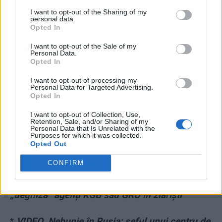
o
donație AICI.
Vă mulțumim!
I want to opt-out of the Sharing of my
personal data.
Opted In
CITIȚI ȘI:
I want to opt-out of the Sale of my
Personal Data.
Opted In
*
General ucrainean: „Planul lichidării fizice a
I want to opt-out of processing my
lui Putin este deja pregătit. Pot fi folosite mai
Personal Data for Targeted Advertising.
multe scenarii, fiindcă este un pericol pentru
Opted In
întreaga lume”
I want to opt-out of Collection, Use,
Retention, Sale, and/or Sharing of my
Personal Data that Is Unrelated with the
Purposes for which it was collected.
*
Din „motive de securitate”, MAE le-a refuzat
Opted Out
viza de intrare în România celor 14 „jurnaliști”
CONFIRM
de la Russia Today ascunși în delegația
oficială! Moscova are o veche tradiție în a
„deghiza” agenți KGB sau GRU în ziariști
*
VIDEO. Nebunie în Rusia: șeful unui centru de