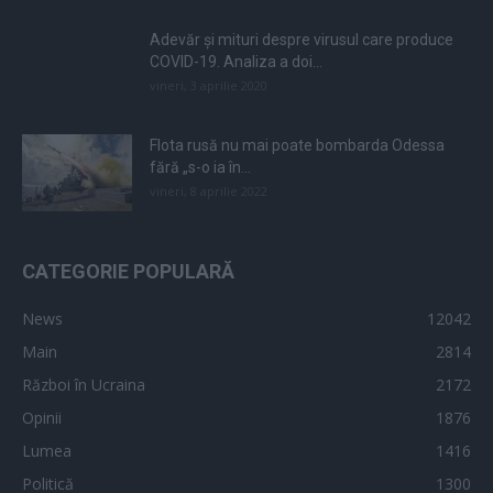
Adevăr și mituri despre virusul care produce
COVID-19. Analiza a doi...
vineri, 3 aprilie 2020
Flota rusă nu mai poate bombarda Odessa
fără „s-o ia în...
vineri, 8 aprilie 2022
CATEGORIE POPULARĂ
News
12042
Main
2814
Război în Ucraina
2172
Opinii
1876
Lumea
1416
Politică
1300