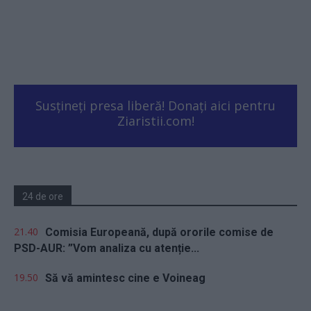
Susțineți presa liberă! Donați aici pentru
Ziaristii.com!
24 de ore
21.40
Comisia Europeană, după ororile comise de
PSD-AUR: ”Vom analiza cu atenție...
19.50
Să vă amintesc cine e Voineag