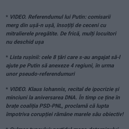
*
VIDEO. Referendumul lui Putin: comisarii
merg din ușă-n ușă, însoțiți de ceceni cu
mitralierele pregătite. De frică, mulți locuitori
nu deschid ușa
*
Lista rușinii: cele 8 țări care s-au angajat să-l
ajute pe Putin să anexeze 4 regiuni, în urma
unor pseudo-referendumuri
*
VIDEO. Klaus Iohannis, recital de ipocrizie și
minciuni la aniversarea DNA. În timp ce ține în
brațe coaliția PSD-PNL, proclamă că lupta
împotriva corupției rămâne marele său obiectiv!