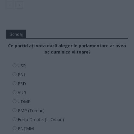
Sondaj
Ce partid ați vota dacă alegerile parlamentare ar avea
loc duminica viitoare?
USR
PNL
PSD
AUR
UDMR
PMP (Tomac)
Forța Dreptei (L. Orban)
PNȚMM