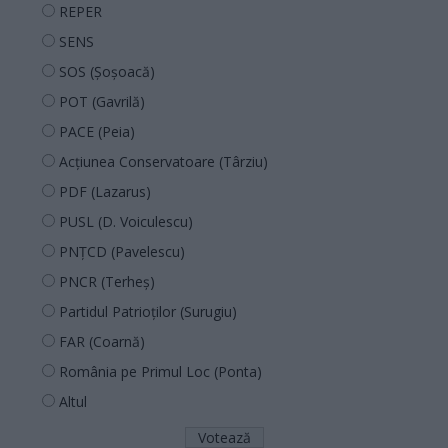
REPER
SENS
SOS (Șoșoacă)
POT (Gavrilă)
PACE (Peia)
Acțiunea Conservatoare (Târziu)
PDF (Lazarus)
PUSL (D. Voiculescu)
PNȚCD (Pavelescu)
PNCR (Terheș)
Partidul Patrioților (Surugiu)
FAR (Coarnă)
România pe Primul Loc (Ponta)
Altul