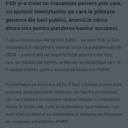
PSD și-a creat un mecanism pervers prin care,
cu ajutorul televiziunilor pe care le plătește
generos din bani publici, aruncă în cârca
altora vina pentru
pierderea banilor europeni.
Tupeul ministrului Alexandru Rafila – pe care PSD și Dan
Voiculescu îl văd printre favoriții la cursa prezidențială din
2024 – a mers atât de departe încât acesta a dat vina,
luni, pe medicii de familie, arătându-se dezamăgit că n-ar
fi existat interes pentru accesarea fondurilor PNRR!
Posibilitatea ca ministrul să nu fi fost informat corect este
exclusă. Reprezentanții medicilor de familie precizează
că i-au transmis în repetate rânduri mesaje lui Alexandru
Rafila, în lunile mai, iulie și septembrie, avertizându-l că
sunt mari probleme cu elaborarea și depunerea dosarelor
de accesare a fondurilor PNRR.