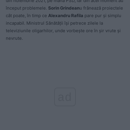
din noiembrie 2021, pe mâna PSD, iar din acel moment au
început problemele.
Sorin Grindean
u frânează proiectele
cât poate, în timp ce
Alexandru Rafila
pare pur și simplu
incapabil. Ministrul Sănătății își petrece zilele la
televiziunile oligarhilor, unde vorbește ore în șir vrute și
nevrute.
ad