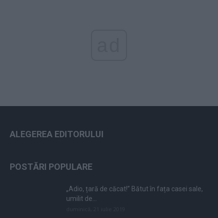
ad
ALEGEREA EDITORULUI
POSTĂRI POPULARE
„Adio, țară de căcat!” Bătut în fața casei sale,
umilit de...
duminică, 21 iulie 2019