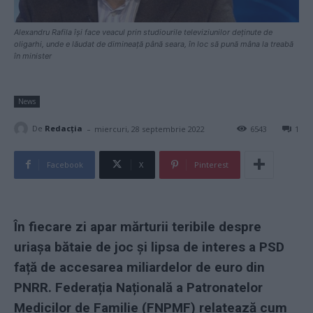
Alexandru Rafila își face veacul prin studiourile televiziunilor deținute de
oligarhi, unde e lăudat de dimineață până seara, în loc să pună mâna la treabă
în minister
News
-
De
Redacţia
miercuri, 28 septembrie 2022
6543
1
Facebook
X
Pinterest
În fiecare zi apar mărturii teribile despre
uriașa bătaie de joc și lipsa de interes a PSD
față de accesarea miliardelor de euro din
PNRR. Federația Națională a Patronatelor
Medicilor de Familie (FNPMF) relatează cum