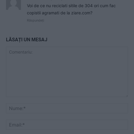
Voi de ce nu reciclati sitile de 304 ori cum fac
copistii agramati de la ziare.com?
Răspundeți
LĂSAȚI UN MESAJ
Comentariu:
Nu
Ema