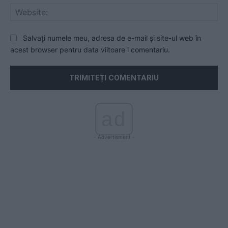
Web
Salvați numele meu, adresa de e-mail și site-ul web în
acest browser pentru data viitoare i comentariu.
ad
- Advertisment -