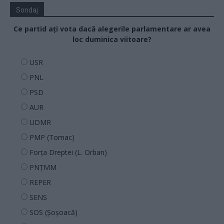
Sondaj
Ce partid ați vota dacă alegerile parlamentare ar avea
loc duminica viitoare?
USR
PNL
PSD
AUR
UDMR
PMP (Tomac)
Forța Dreptei (L. Orban)
PNȚMM
REPER
SENS
SOS (Șoșoacă)