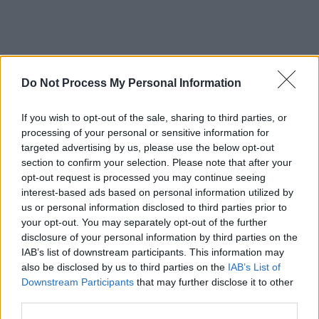
Do Not Process My Personal Information
ad
If you wish to opt-out of the sale, sharing to third parties, or
processing of your personal or sensitive information for
targeted advertising by us, please use the below opt-out
section to confirm your selection. Please note that after your
opt-out request is processed you may continue seeing
interest-based ads based on personal information utilized by
us or personal information disclosed to third parties prior to
your opt-out. You may separately opt-out of the further
disclosure of your personal information by third parties on the
IAB’s list of downstream participants. This information may
*
Ipoteză-șoc în cazul „asasinei” Dariei
also be disclosed by us to third parties on the
IAB’s List of
Downstream Participants
that may further disclose it to other
Dughina. „Rușii au forțat-o să vină la Moscova,
third parties.
fără a-i spune adevăratul scop. A intrat sub