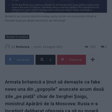
Britanicii au contrat dezinformarea rușilor printr-un comunicat oficial al
Armatei baza pe datele serviciilor de informații
Război în Ucraina
-
De
Redacţia
vineri, 26 august 2022
1705
0
Facebook
X
Pinterest
Armata britanică a ținut să demaște ca fake
news una din „gogoșile” aruncate acum două
zile „pe piață” chiar de Serghei Șoigu,
ministrul Apărării de la Moscova: Rusia n-a
încetinit deliberat ofensvia ca să nu moară