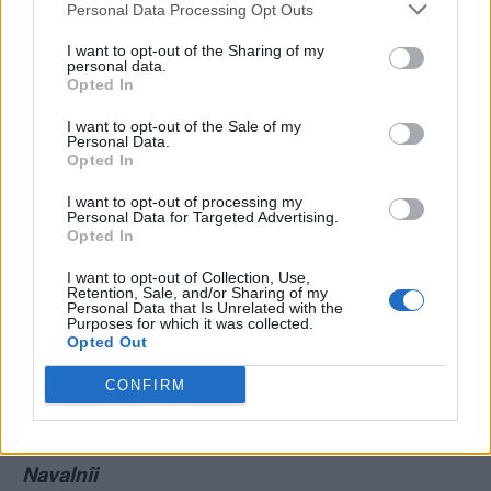
Personal Data Processing Opt Outs
camerele de supraveghere pregătite dinainte”
I want to opt-out of the Sharing of my
personal data.
*
„Daria Dughina e victima propriilor idei și a
Opted In
propriului tată”, care „de 30 de ani predică ură,
I want to opt-out of the Sale of my
violență, extremism” / „Pe Daria a ucis-o tocmai
Personal Data.
Opted In
doctrina tatălui ei”
I want to opt-out of processing my
Personal Data for Targeted Advertising.
*
VIDEO. Principalul propagandist al lui Putin
Opted In
recunoaște, în premieră, că Rusia are mari
I want to opt-out of Collection, Use,
probleme cu producția de armament și cu
Retention, Sale, and/or Sharing of my
Personal Data that Is Unrelated with the
mobilizarea populației
Purposes for which it was collected.
Opted Out
*
Încă un disident anti-Putin „s-a aruncat de la
CONFIRM
etaj”! Dan Rapoport avea 52 de ani și se
refugiase în SUA pentru că-l sprijinise pe
Navalnîi