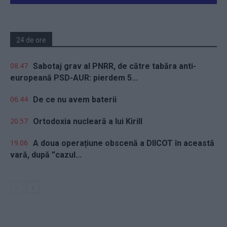
24 de ore
08.47
Sabotaj grav al PNRR, de către tabăra anti-
europeană PSD-AUR: pierdem 5...
06.44
De ce nu avem baterii
20.57
Ortodoxia nucleară a lui Kirill
19.06
A doua operațiune obscenă a DIICOT în această
vară, după ”cazul...