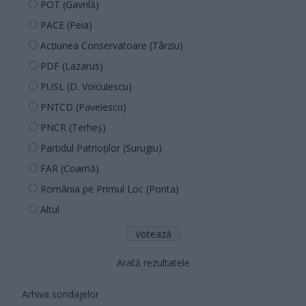
POT (Gavrilă)
PACE (Peia)
Acțiunea Conservatoare (Târziu)
PDF (Lazarus)
PUSL (D. Voiculescu)
PNȚCD (Pavelescu)
PNCR (Terheș)
Partidul Patrioților (Surugiu)
FAR (Coarnă)
România pe Primul Loc (Ponta)
Altul
Arată rezultatele
Arhiva sondajelor