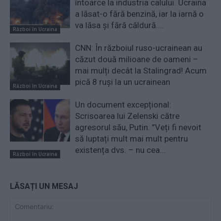
întoarce la industria calului. Ucraina
a lăsat-o fără benzină, iar la iarnă o
va lăsa și fără căldură....
Război în Ucraina
CNN: În războiul ruso-ucrainean au
căzut două milioane de oameni –
mai mulți decât la Stalingrad! Acum
pică 8 ruși la un ucrainean
Război în Ucraina
Un document excepțional:
Scrisoarea lui Zelenski către
agresorul său, Putin. ”Veți fi nevoit
să luptați mult mai mult pentru
existența dvs. – nu cea...
Război în Ucraina
LĂSAȚI UN MESAJ