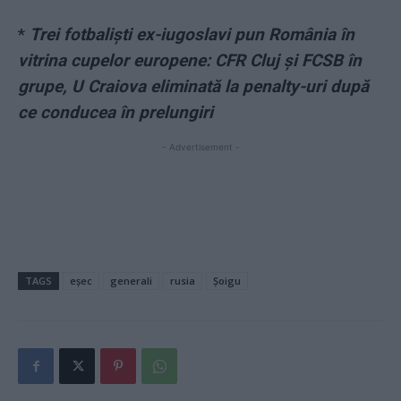
*
Trei fotbaliști ex-iugoslavi pun România în
vitrina cupelor europene: CFR Cluj și FCSB în
grupe, U Craiova eliminată la penalty-uri după
ce conducea în prelungiri
- Advertisement -
TAGS
eșec
generali
rusia
Șoigu