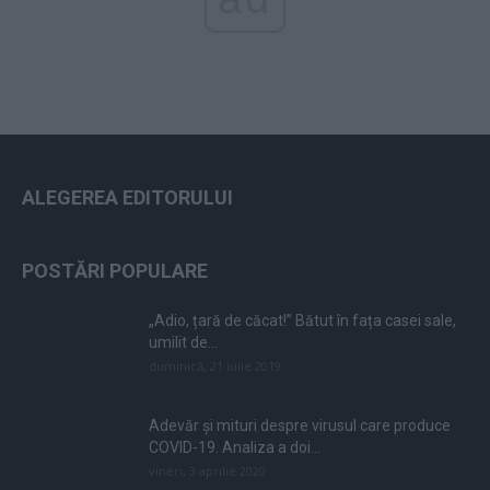
ALEGEREA EDITORULUI
POSTĂRI POPULARE
„Adio, țară de căcat!” Bătut în fața casei sale,
umilit de...
duminică, 21 iulie 2019
Adevăr și mituri despre virusul care produce
COVID-19. Analiza a doi...
vineri, 3 aprilie 2020