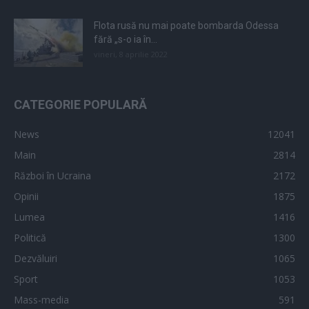
Flota rusă nu mai poate bombarda Odessa
fără „s-o ia în...
vineri, 8 aprilie 2022
CATEGORIE POPULARĂ
News
12041
Main
2814
Război în Ucraina
2172
Opinii
1875
Lumea
1416
Politică
1300
Dezvăluiri
1065
Sport
1053
Mass-media
591