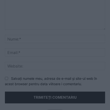
Comentariu:
Nu
Ema
Web
Salvați numele meu, adresa de e-mail și site-ul web în
acest browser pentru data viitoare i comentariu.