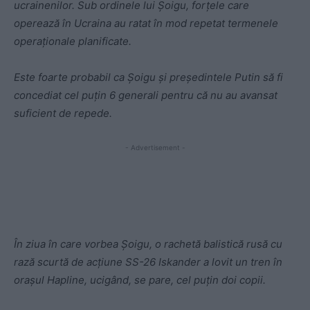
ucrainenilor. Sub ordinele lui Șoigu, forțele care
operează în Ucraina au ratat în mod repetat termenele
operaționale planificate.
Este foarte probabil ca Șoigu și președintele Putin să fi
concediat cel puțin 6 generali pentru că nu au avansat
suficient de repede.
- Advertisement -
În ziua în care vorbea Șoigu, o rachetă balistică rusă cu
rază scurtă de acțiune SS-26 Iskander a lovit un tren în
orașul Hapline, ucigând, se pare, cel puțin doi copii.