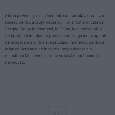
Știrea privind așa-zisa încetinire deliberată a ofensivei
rusești pentru a cruța viețile civililor a fost aruncată de
Serghei Șoigu la Shanghai, în China, la o conferință. A
fost preluată imediat de presa din întreaga lume, aparatul
de propagandă al Rusiei speculând momentul pentru a
arăta că Ucraina nu e încă total ocupată doar din
milostenia Moscovei, care nu vrea să moară oameni
nevinovați.
ad