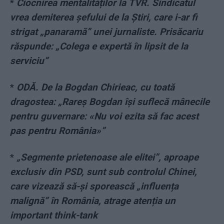
*
Ciocnirea mentalităților la TVR. Sindicatul
vrea demiterea șefului de la Știri, care i-ar fi
strigat „panaramă” unei jurnaliste. Prisăcariu
răspunde: „Colega e expertă în lipsit de la
serviciu”
*
ODĂ. De la Bogdan Chirieac, cu toată
dragostea: „Rareș Bogdan își suflecă mânecile
pentru guvernare: «Nu voi ezita să fac acest
pas pentru România»”
*
„Segmente prietenoase ale elitei”, aproape
exclusiv din PSD, sunt sub controlul Chinei,
care vizează să-și sporească „influența
malignă” în România, atrage atenția un
important think-tank