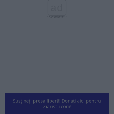
ad
- Advertisment -
Susțineți presa liberă! Donați aici pentru
Ziaristii.com!