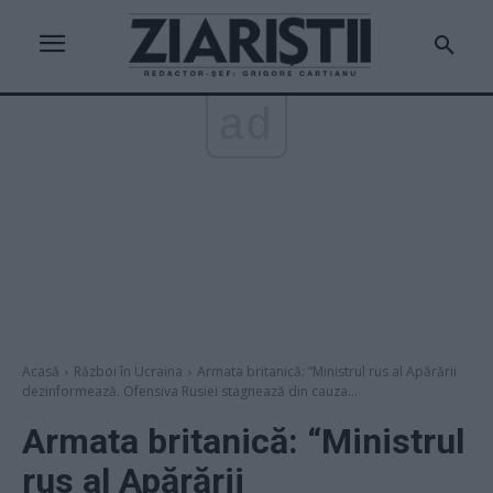
ad
Acasă
Război în Ucraina
Armata britanică: “Ministrul rus al Apărării
dezinformează. Ofensiva Rusiei stagnează din cauza...
Armata britanică: “Ministrul
rus al Apărării