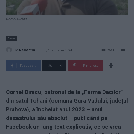
Cornel Dinicu
News
-
De
Redacţia
luni, 1 ianuarie 2024
2661
1
Facebook
X
Pinterest
Cornel Dinicu, patronul de la „Ferma Dacilor”
din satul Tohani (comuna Gura Vadului, județul
Prahova), a încheiat anul 2023 – anul
dezastrului său absolut – publicând pe
Facebook un lung text explicativ, ce se vrea