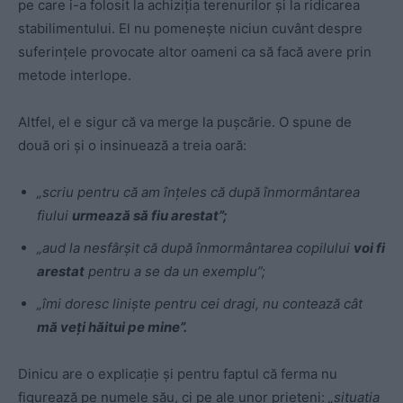
pe care i-a folosit la achiziția terenurilor și la ridicarea
stabilimentului. El nu pomenește niciun cuvânt despre
suferințele provocate altor oameni ca să facă avere prin
metode interlope.
Altfel, el e sigur că va merge la pușcărie. O spune de
două ori și o insinuează a treia oară:
„scriu pentru că am înțeles că după înmormântarea
fiului
urmează să fiu arestat”;
„aud la nesfârșit că după înmormântarea copilului
voi fi
arestat
pentru a se da un exemplu”;
„îmi doresc liniște pentru cei dragi, nu contează cât
mă veți hăitui pe mine”.
Dinicu are o explicație și pentru faptul că ferma nu
figurează pe numele său, ci pe ale unor prieteni:
„situația