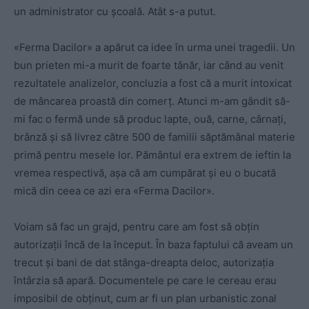
un administrator cu școală. Atât s-a putut.
«Ferma Dacilor» a apărut ca idee în urma unei tragedii. Un
bun prieten mi-a murit de foarte tânăr, iar când au venit
rezultatele analizelor, concluzia a fost că a murit intoxicat
de mâncarea proastă din comerț. Atunci m-am gândit să-
mi fac o fermă unde să produc lapte, ouă, carne, cârnați,
brânză și să livrez către 500 de familii săptămânal materie
primă pentru mesele lor. Pământul era extrem de ieftin la
vremea respectivă, așa că am cumpărat și eu o bucată
mică din ceea ce azi era «Ferma Dacilor».
Voiam să fac un grajd, pentru care am fost să obțin
autorizații încă de la început. În baza faptului că aveam un
trecut și bani de dat stânga-dreapta deloc, autorizația
întârzia să apară. Documentele pe care le cereau erau
imposibil de obținut, cum ar fi un plan urbanistic zonal