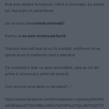
final este despre funcționari, hârtii și birocrație. Eu aveam
tot, mai puțin un paratrăsnet.
De ce cred că
e o mână criminală?
Pentru ca
eu sunt victima perfectă.
Trecutul meu mă face să nu fiu credibil, indiferent ce aș
spune acum și indiferent care e adevărul.
Ce contează e doar ce spun autoritățile, care au zis din
prima zi că exclud o astfel de ipoteză.
Cum excluzi ceva dacă nu cercetezi?…”
https://www.facebook.com/fermadacilor.ro/posts/pfbid0N
w2sBQswsXrTQzVWbiciW4yV5aTi6PwJ215pjJ8aT4QZTZt