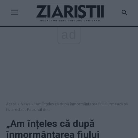
ad
Acasă
News
"Am înțeles că după înmormântarea fiului urmează să
fiu arestat". Patronul de...
„Am înțeles că după
înmormântarea fiului