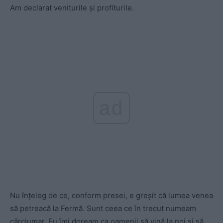
Am declarat veniturile și profiturile.
ad
Nu înțeleg de ce, conform presei, e greșit că lumea venea
să petreacă la Fermă. Sunt ceea ce în trecut numeam
cârciumar. Eu îmi doream ca oamenii să vină la noi și să