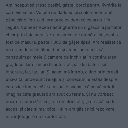
Am început să cresc păsări, gâște, porci pentru livrările la
care visam eu. Vulpile ne dădeau târcoale necontenit,
până când, într-o zi, era prea evident că ceva nu-i în
regulă. Vulpea trecea nestingherită cu o gâscă la purtător
chiar prin fața mea. Ne-am apucat de numărat și șocul a
fost pe măsură, peste 1.000 de gâște lipsă. Am realizat că
nu eram deloc în filmul bun și atunci am decis să
construim primele 6 camere de închiriat în continuarea
grajdului. Iar drumuri la autorități, iar dezbateri, iar
ignorare, iar, iar, iar. Și acum mă întreb, citind prin presă
una-alta, unde sunt relațiile și conexiunile astea despre
care zice lumea că le am sau le aveam, că nu vă puteți
imagina câte greutăți am avut cu ferma. Și nu vorbesc
doar de autorizări, ci și de electricitate, și de apă, și de
acces, și câte și mai câte – și n-am găsit nici rezolvare,
nici înțelegere de la autorități.