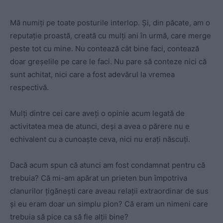
Mă numiți pe toate posturile interlop. Și, din păcate, am o
reputație proastă, creată cu mulți ani în urmă, care merge
peste tot cu mine. Nu contează cât bine faci, contează
doar greșelile pe care le faci. Nu pare să conteze nici că
sunt achitat, nici care a fost adevărul la vremea
respectivă.
Mulți dintre cei care aveți o opinie acum legată de
activitatea mea de atunci, deși a avea o părere nu e
echivalent cu a cunoaște ceva, nici nu erați născuți.
Dacă acum spun că atunci am fost condamnat pentru că
trebuia? Că mi-am apărat un prieten bun împotriva
clanurilor țigănești care aveau relații extraordinar de sus
și eu eram doar un simplu pion? Că eram un nimeni care
trebuia să pice ca să fie alții bine?