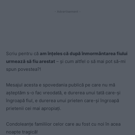
- Advertisement -
Scriu pentru că
am înțeles că după înmormântarea fiului
urmează să fiu arestat
– și cum altfel o să mai pot să-mi
spun povestea?!
Mesajul acesta e spovedania publică pe care nu mă
așteptăm s-o fac vreodată, e durerea unui tată care-și
îngroapă fiul, e durerea unui prieten care-și îngroapă
prietenii cei mai apropiați.
Condoleanțe familiior celor care au fost cu noi în acea
noapte tragică!