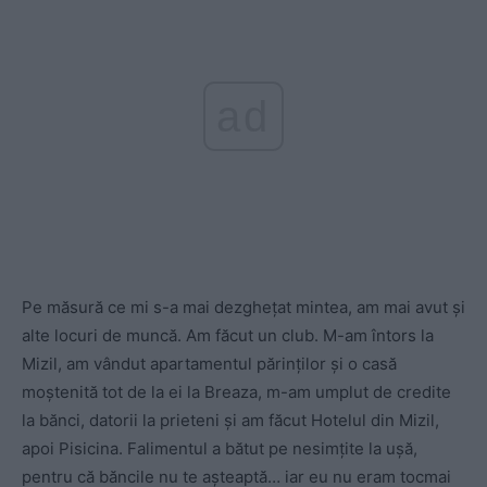
ad
Pe măsură ce mi s-a mai dezghețat mintea, am mai avut și
alte locuri de muncă. Am făcut un club. M-am întors la
Mizil, am vândut apartamentul părinților și o casă
moștenită tot de la ei la Breaza, m-am umplut de credite
la bănci, datorii la prieteni și am făcut Hotelul din Mizil,
apoi Pisicina. Falimentul a bătut pe nesimțite la ușă,
pentru că băncile nu te așteaptă… iar eu nu eram tocmai