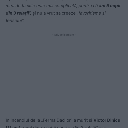
mea de familie este mai complicată, pentru că
am 5 copii
din 3 relații”,
și nu a vrut să creeze
„favoritisme și
tensiuni”.
- Advertisement -
În incendiul de la „Ferma Dacilor” a murit și
Victor Dinicu
(11 ani),
unul dintre cei 5 copii –
„din 3 relații”
– ai