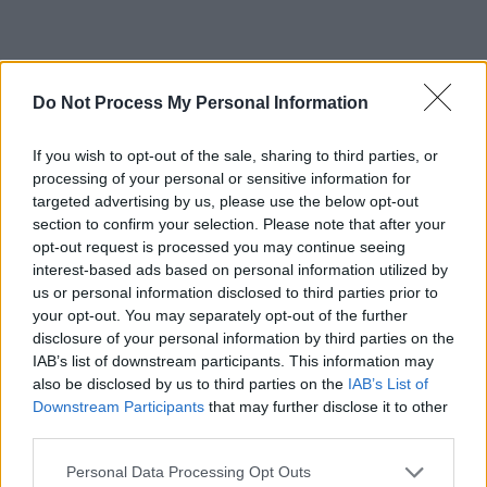
Pentru cine scriu eu acest text?
Do Not Process My Personal Information
În primul rând, pentru familiile celor decedați, care sunt
If you wish to opt-out of the sale, sharing to third parties, or
ca familia mea și prietenii copiilor mei; apoi, pentru toți
processing of your personal or sensitive information for
cei care au fost vreodată la «Ferma Dacilor» crezând în
targeted advertising by us, please use the below opt-out
acest proiect și datorită cărora visul a devenit realitate; și
section to confirm your selection. Please note that after your
nu în ultimul rând, pentru autorități care trebuie să
opt-out request is processed you may continue seeing
interest-based ads based on personal information utilized by
găsească vinovații.
us or personal information disclosed to third parties prior to
your opt-out. You may separately opt-out of the further
De ce acum?
disclosure of your personal information by third parties on the
IAB’s list of downstream participants. This information may
also be disclosed by us to third parties on the
IAB’s List of
Pentru că
aud la nesfârșit că după înmormântarea
Downstream Participants
that may further disclose it to other
copilului voi fi arestat
pentru a se da un exemplu și
third parties.
pentru că nu-mi doresc ca oameni nevinovați să sufere
alături de mine, oameni precum administratorul, acționari
Personal Data Processing Opt Outs