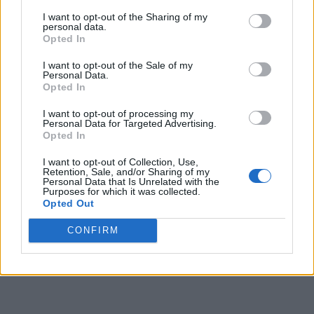
etc.
I want to opt-out of the Sharing of my
personal data.
Opted In
La durerea pe care o simt acum, nu contează ce se
întâmplă cu mine, dar îmi doresc liniște pentru cei dragi,
I want to opt-out of the Sale of my
Personal Data.
nu contează cât mă veți hăitui pe mine.
Opted In
I want to opt-out of processing my
Personal Data for Targeted Advertising.
Opted In
I want to opt-out of Collection, Use,
Retention, Sale, and/or Sharing of my
Personal Data that Is Unrelated with the
Purposes for which it was collected.
Opted Out
ad
CONFIRM