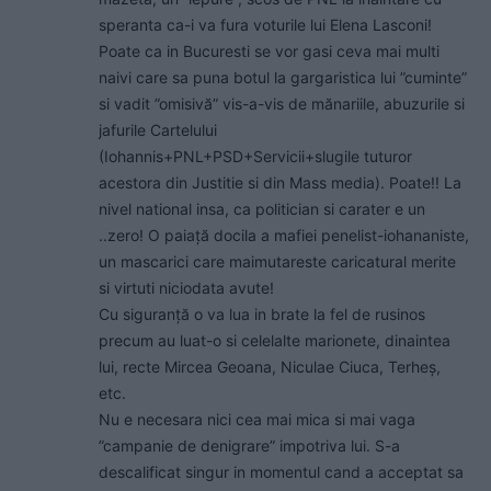
speranta ca-i va fura voturile lui Elena Lasconi!
Poate ca in Bucuresti se vor gasi ceva mai multi
naivi care sa puna botul la gargaristica lui ”cuminte”
si vadit ”omisivă” vis-a-vis de mănariile, abuzurile si
jafurile Cartelului
(Iohannis+PNL+PSD+Servicii+slugile tuturor
acestora din Justitie si din Mass media). Poate!! La
nivel national insa, ca politician si carater e un
..zero! O paiață docila a mafiei penelist-iohananiste,
un mascarici care maimutareste caricatural merite
si virtuti niciodata avute!
Cu siguranță o va lua in brate la fel de rusinos
precum au luat-o si celelalte marionete, dinaintea
lui, recte Mircea Geoana, Niculae Ciuca, Terheș,
etc.
Nu e necesara nici cea mai mica si mai vaga
”campanie de denigrare” impotriva lui. S-a
descalificat singur in momentul cand a acceptat sa