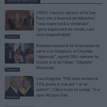
RELATED ARTICLES
VIDEO. Fascism agresiv al lui Dan
Puric într-o biserică din München:
”rasa superioară a românului”,
”gena superioară de român, care
este impenetrabilă”
Dezvăluiri
Rețeaua rusească de la lansarea de
carte a lui Dungaciu, la Chișinău:
”diplomați”, agenți GRU, oamenii lui
Dodon și ai lui Ceban. ”Săgețile”
Moscovei...
Dezvăluiri
Liviu Dragnea: ”PSD este undeva la
12%, poate și mai jos – și va
coborî” / Către foștii lui colegi: ”V-a
spus Nicușor Dan:...
Dezvăluiri