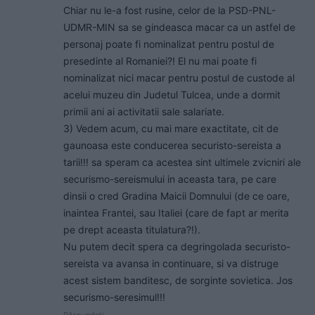
Chiar nu le-a fost rusine, celor de la PSD-PNL-
UDMR-MIN sa se gindeasca macar ca un astfel de
personaj poate fi nominalizat pentru postul de
presedinte al Romaniei?! El nu mai poate fi
nominalizat nici macar pentru postul de custode al
acelui muzeu din Judetul Tulcea, unde a dormit
primii ani ai activitatii sale salariate.
3) Vedem acum, cu mai mare exactitate, cit de
gaunoasa este conducerea securisto-sereista a
tarii!!! sa speram ca acestea sint ultimele zvicniri ale
securismo-sereismului in aceasta tara, pe care
dinsii o cred Gradina Maicii Domnului (de ce oare,
inaintea Frantei, sau Italiei (care de fapt ar merita
pe drept aceasta titulatura?!).
Nu putem decit spera ca degringolada securisto-
sereista va avansa in continuare, si va distruge
acest sistem banditesc, de sorginte sovietica. Jos
securismo-seresimul!!!