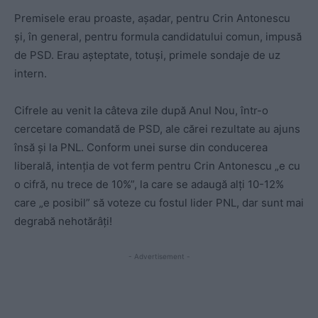
Premisele erau proaste, așadar, pentru Crin Antonescu
și, în general, pentru formula candidatului comun, impusă
de PSD. Erau așteptate, totuși, primele sondaje de uz
intern.
Cifrele au venit la câteva zile după Anul Nou, într-o
cercetare comandată de PSD, ale cărei rezultate au ajuns
însă și la PNL. Conform unei surse din conducerea
liberală, intenția de vot ferm pentru Crin Antonescu „e cu
o cifră, nu trece de 10%”, la care se adaugă alți 10-12%
care „e posibil” să voteze cu fostul lider PNL, dar sunt mai
degrabă nehotărâți!
- Advertisement -