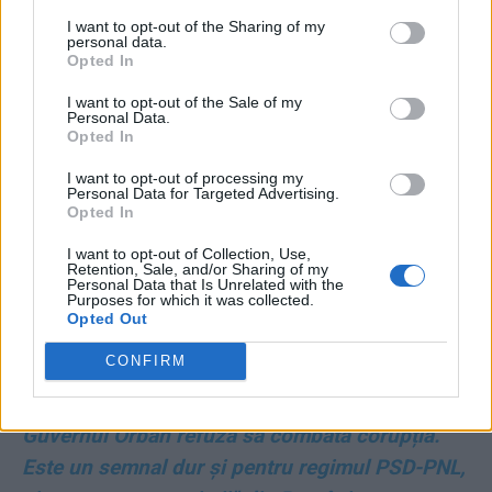
*
„Proiectul suveranist“ al PSD, Șantierul Naval
I want to opt-out of the Sharing of my
Mangalia, a ajuns în faliment. Șantierul fusese
personal data.
Opted In
naționalizat, iar PSD a adus ca șefi o fostă
angajată la un salon de masaj din Călărași și un
I want to opt-out of the Sale of my
Personal Data.
fost chioșcar din Giurgiu
Opted In
I want to opt-out of processing my
*
VIDEO. Ciolacu minte grosolan și în ziua de
Personal Data for Targeted Advertising.
Opted In
Crăciun! A prezentat pe TikTok niște pseudo-
facturi, ca să acopere plimbările de lux din
I want to opt-out of Collection, Use,
Retention, Sale, and/or Sharing of my
2022, pe Coasta de Azur, cu avion privat, pe
Personal Data that Is Unrelated with the
Purposes for which it was collected.
banii țeparilor de la Nordis
Opted Out
CONFIRM
*
Premieră în istoria UE: fondurile pentru
Ungaria – tăiate cu un miliard pentru că
Guvernul Orban refuză să combată corupția.
Este un semnal dur și pentru regimul PSD-PNL,