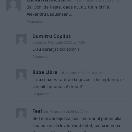
duminică, 5 ianuarie 2025 La 17.50
Băi Ochi de Pește, dacă nu, nu. Că n-oi fi tu
Alexandru Lăpușneanu.
Răspundeți
Dumitru Copilus
duminică, 5 ianuarie 2025 La 17.55
L-au deranjat din somn !
Răspundeți
Buba Libre
luni, 6 ianuarie 2025 La 21.42
L-au sunat varanii de la grivco: „desteptarea, c-
a venit laptareasa! drepti!”
Răspundeți
Feel
luni, 6 ianuarie 2025 La 22.34
Si- l mai deranjeaza jocul murdar al prietenului
sau bun in ale loviturilor de stat, cat si intentia