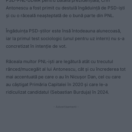
PSD-PNL-UDMR pentru bătălia prezidențială, Crin
Antonescu a fost primit cu destulă îngăduință de PSD-iști
și cu o răceală neașteptată de o bună parte din PNL.
Îngăduința PSD-știlor este însă întodeauna alunecoasă,
iar la primul test sociologic (unul pentru uz intern) nu s-a
concretizat în intenție de vot.
Răceala multor PNL-iști are legătură atât cu trecutul
rânced/mucegăit al lui Antonescu, cât și cu încrederea tot
mai accentuată pe care o au în Nicușor Dan, cel cu care
au câștigat Primăria Capitalei în 2020 și care le-a
ridiculizat candidatul (Sebastian Burduja) în 2024.
- Advertisement -