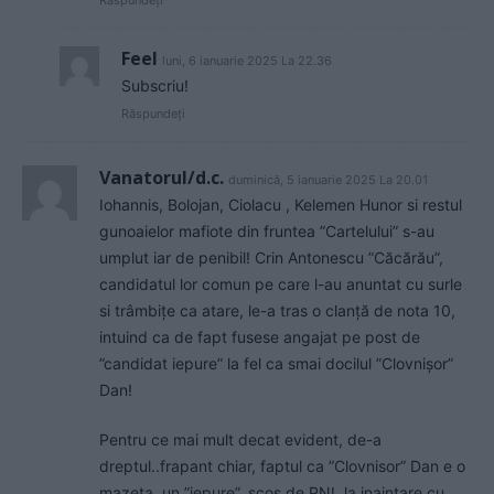
Răspundeți
Feel
luni, 6 ianuarie 2025 La 22.36
Subscriu!
Răspundeți
Vanatorul/d.c.
duminică, 5 ianuarie 2025 La 20.01
Iohannis, Bolojan, Ciolacu , Kelemen Hunor si restul
gunoaielor mafiote din fruntea ”Cartelului” s-au
umplut iar de penibil! Crin Antonescu ”Căcărău”,
candidatul lor comun pe care l-au anuntat cu surle
si trâmbițe ca atare, le-a tras o clanță de nota 10,
intuind ca de fapt fusese angajat pe post de
”candidat iepure” la fel ca smai docilul ”Clovnișor”
Dan!
Pentru ce mai mult decat evident, de-a
dreptul..frapant chiar, faptul ca ”Clovnisor” Dan e o
mazeta, un ”iepure”, scos de PNL la inaintare cu