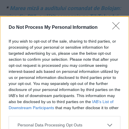
*
Marea miză a auditului comandat de Bolojan:
cine din PNL a plătit campania pe TikTok a lui
Călin Georgescu?
Do Not Process My Personal Information
*
Istoricul Armand Goșu: „Călin Georgescu este
If you wish to opt-out of the sale, sharing to third parties, or
processing of your personal or sensitive information for
reprezentantul celei mai sinistre părți a
targeted advertising by us, please use the below opt-out
Sistemului românesc. Provine din Securitate,
section to confirm your selection. Please note that after your
din burta Sistemului, din zona nereformată a
opt-out request is processed you may continue seeing
interest-based ads based on personal information utilized by
serviciilor secrete! Pe linie de SIE“
us or personal information disclosed to third parties prior to
your opt-out. You may separately opt-out of the further
*
George Simion și Călin Geogescu și-au
disclosure of your personal information by third parties on the
IAB’s list of downstream participants. This information may
aranjat interviuri cu un comunist american,
also be disclosed by us to third parties on the
IAB’s List of
antisemit, pro-rus, mare fan al lui Putin.
Downstream Participants
that may further disclose it to other
Jackson Hinkle a fost logodit cu Miss Rusia!
third parties.
Personal Data Processing Opt Outs