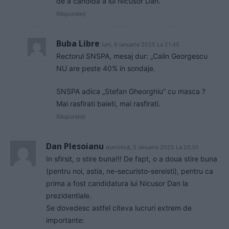
de a candida a lui Nicusor Dan.
Răspundeți
Buba Libre
luni, 6 ianuarie 2025 La 21.45
Rectorul SNSPA, mesaj dur: „Calin Georgescu
NU are peste 40% in sondaje.
SNSPA adica „Stefan Gheorghiu” cu masca ?
Mai rasfirati baieti, mai rasfirati.
Răspundeți
Dan Plesoianu
duminică, 5 ianuarie 2025 La 20.01
In sfirsit, o stire buna!!! De fapt, o a doua stire buna
(pentru noi, astia, ne-securisto-sereisti), pentru ca
prima a fost candidatura lui Nicusor Dan la
prezidentiale.
Se dovedesc astfel citeva lucruri extrem de
importante: