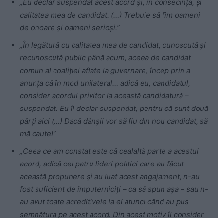
„Eu declar suspendat acest acord şi, în consecinţă, și
calitatea mea de candidat.
(…) T
rebuie să fim oameni
de onoare şi oameni serioşi.”
„În legătură cu calitatea mea de candidat, cunoscută și
recunoscută public până acum, aceea de candidat
comun al coaliției aflate la guvernare, încep prin a
anunța că în mod unilateral… adică eu, candidatul,
consider acordul privitor la această candidatură –
suspendat. Eu îl declar suspendat, pentru că sunt două
părți aici (…) Dacă dânșii vor să fiu din nou candidat, să
mă caute!”
„Ceea ce am constat este că cealaltă parte a acestui
acord, adică cei patru lideri politici care au făcut
această propunere și au luat acest angajament, n-au
fost suficient de împuterniciți – ca să spun așa – sau n-
au avut toate acreditivele la ei atunci când au pus
semnătura pe acest acord. Din acest motiv îl consider