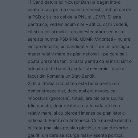
1) Candidatura lui Nicusor Dan i-a bagat intr-o
ceata totala pe toti securisto-sereistii, atit pe cei de
la PSD, cit si pe cei de la PNL si UDMR. Si asta
pentru ca, vedem acum clar – atit cu ochii vederii,
cit si cu cei ai mintii – ca amestecatura securisto-
sereista numita PSD-PNL-UDMR-Minoritati – nu are,
nici pe departe, un candidat viabil, de un prestigiu
macar relativ mare pe plan national – pe care sa-l
poata prezenta tarii. Si asta pentru ca ei insisi sint o
adunatura de banditi acefali si nemernici, care a
facut din Romania un Stat-Bandit.
2) In al doilea rind, stirea este buna pentru ca
demonstreaza clar, daca mai era nevoie, ca
impostura (generala), totusi, are picioare scurte
(din pacate, doar relativ la o perioada de timp
relativ mare, si cu pierderi imense pe plan istoric-
national!). Pentru ca Antonescu Crin nu este decit o
nulitate (mai ales pe plan ploitic), un sac de vorbe
gaurit, din care se scurge masiv esenta politica.