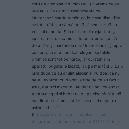
soiul de combinații dubioase(…)În vreme ce se
lăudau la TV că sunt responsabili, că-i
interesează soarta românilor, la masa discuțiilor
se tot străduiau să mă pună să semnez că nu
voi mai candida. Știu că i-am deranjat tare și
sper ca noi toți, oamenii de bună-credință, să-i
deranjăm și mai tare în următoarele luni(…)Lupta
cu corupția a rămas doar slogan, spitalele
promise sunt tot pe hârtie, iar curățenia în
aparatul bugetar e lăsată, iar, pe mai târziu. La o
lună după ce au anulat alegerile, nu doar că nu
ne-au explicat cu dovezi solide de ce au făcut
asta, dar nici măcar nu au dat un nou calendar
pentru alegeri și habar nu au pe cine să-și pună
candidat ca să nu le strice jocurile din spatele
ușilor închise.”
(
https://adevarul.ro/politica/elena-lasconi-
despre-crin-antonescu-nu-este-2412777.html
)