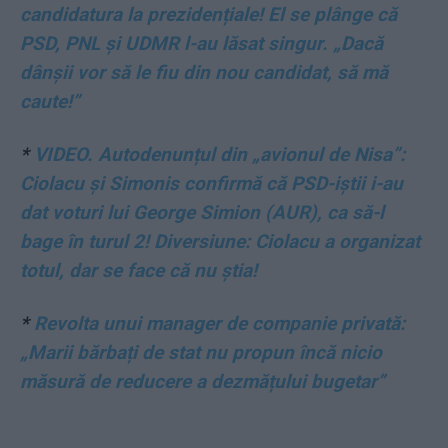
candidatura la prezidențiale! El se plânge că
PSD, PNL și UDMR l-au lăsat singur. „Dacă
dânșii vor să le fiu din nou candidat, să mă
caute!”
*
VIDEO. Autodenunțul din „avionul de Nisa”:
Ciolacu și Simonis confirmă că PSD-iștii i-au
dat voturi lui George Simion (AUR), ca să-l
bage în turul 2! Diversiune: Ciolacu a organizat
totul, dar se face că nu știa!
*
Revolta unui manager de companie privată:
„Marii bărbați de stat nu propun încă nicio
măsură de reducere a dezmățului bugetar”