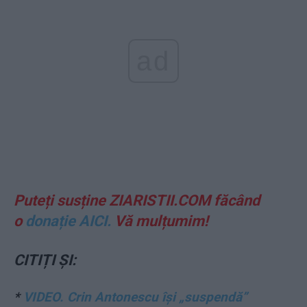
ad
Puteți susține ZIARISTII.COM făcând
o
donație AICI.
Vă mulțumim!
CITIȚI ȘI:
*
VIDEO. Crin Antonescu își „suspendă”