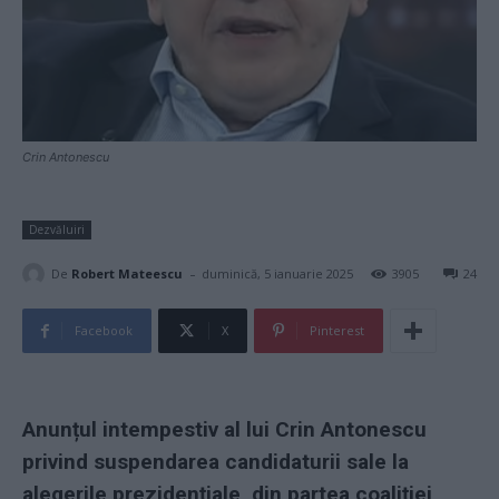
Crin Antonescu
Dezvăluiri
-
De
Robert Mateescu
duminică, 5 ianuarie 2025
3905
24
Facebook
X
Pinterest
Anunțul intempestiv al lui Crin Antonescu
privind suspendarea candidaturii sale la
alegerile prezidențiale, din partea coaliției