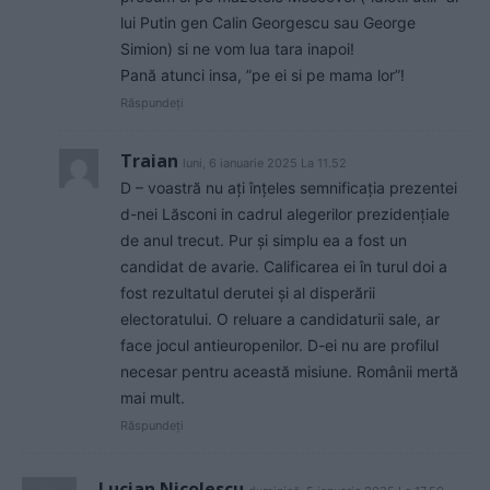
lui Putin gen Calin Georgescu sau George
Simion) si ne vom lua tara inapoi!
Pană atunci insa, ”pe ei si pe mama lor”!
Răspundeți
Traian
luni, 6 ianuarie 2025 La 11.52
D – voastră nu ați înțeles semnificația prezentei
d-nei Lăsconi in cadrul alegerilor prezidențiale
de anul trecut. Pur și simplu ea a fost un
candidat de avarie. Calificarea ei în turul doi a
fost rezultatul derutei și al disperării
electoratului. O reluare a candidaturii sale, ar
face jocul antieuropenilor. D-ei nu are profilul
necesar pentru această misiune. Românii mertă
mai mult.
Răspundeți
Lucian Nicolescu