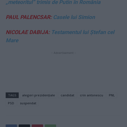
„meteoritul” trimis de Putin în România
PAUL PALENCSAR:
Casele lui Simion
NICOLAE DABIJA:
Testamentul lui Ştefan cel
Mare
- Advertisement -
TAGS
alegeri prezidențiale
candidat
crin antonescu
PNL
PSD
suspendat