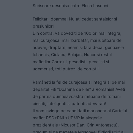
Scrisoare deschisa catre Elena Lasconi
Felicitari, doamna! Nu ati cedat santajelor si
presiunilor!
Din contra, va dovediti de 100 ori mai integra,
mai curajoasa, mai ”barbată”, mai iubitoare de
adevar, dreptate, neam si tara decat gunoaiele
Iohannis, Ciolacu, Bolojan, Hunor si restul
mafiotilor Cartelui, pesedisti, penelisti si
udemeristi, toti putrezi de corupti!
Ramâneti la fel de curajoasa si integră si pe mai
departe! Fiti ”Doamna de Fier” a Romaniei! Aveti
de partea dumneavoastra milioane de romani
cinstiti, inteligenti si patrioti adevarati!
Ii vom invinge pe candidatii marioneta ai Cartelui
mafiot PSD+PNL+UDMR la alegerile
prezidentiale (Nicusor Dan, Crin Antonescu),
precum si pe mazetele Moscovei (”idiotii utili” ai