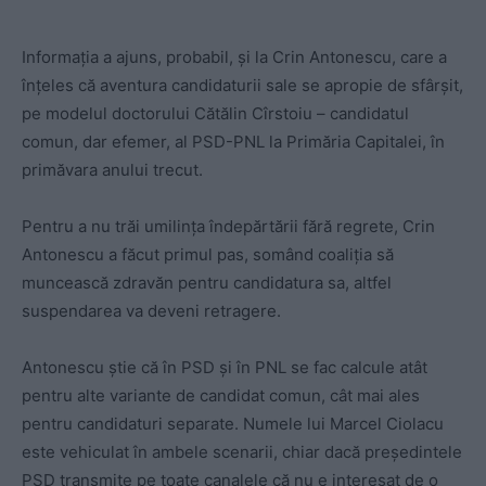
Informația a ajuns, probabil, și la Crin Antonescu, care a
înțeles că aventura candidaturii sale se apropie de sfârșit,
pe modelul doctorului Cătălin Cîrstoiu – candidatul
comun, dar efemer, al PSD-PNL la Primăria Capitalei, în
primăvara anului trecut.
Pentru a nu trăi umilința îndepărtării fără regrete, Crin
Antonescu a făcut primul pas, somând coaliția să
muncească zdravăn pentru candidatura sa, altfel
suspendarea va deveni retragere.
Antonescu știe că în PSD și în PNL se fac calcule atât
pentru alte variante de candidat comun, cât mai ales
pentru candidaturi separate. Numele lui Marcel Ciolacu
este vehiculat în ambele scenarii, chiar dacă președintele
PSD transmite pe toate canalele că nu e interesat de o