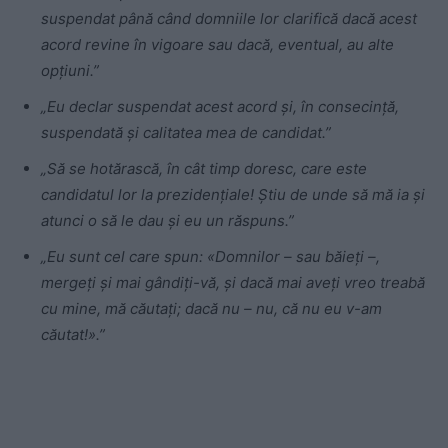
suspendat până când domniile lor clarifică dacă acest
acord revine în vigoare sau dacă, eventual, au alte
opțiuni.”
„Eu declar suspendat acest acord și, în consecință,
suspendată și calitatea mea de candidat.”
„Să se hotărască, în cât timp doresc, care este
candidatul lor la prezidențiale! Ştiu de unde să mă ia şi
atunci o să le dau și eu un răspuns.”
„Eu sunt cel care spun: «Domnilor – sau băieți –,
mergeți și mai gândiți-vă, și dacă mai aveți vreo treabă
cu mine, mă căutați; dacă nu – nu, că nu eu v-am
căutat!».”