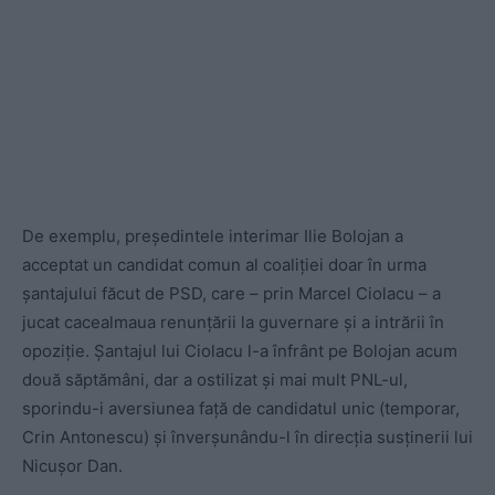
De exemplu, președintele interimar Ilie Bolojan a
acceptat un candidat comun al coaliției doar în urma
șantajului făcut de PSD, care – prin Marcel Ciolacu – a
jucat cacealmaua renunțării la guvernare și a intrării în
opoziție. Șantajul lui Ciolacu l-a înfrânt pe Bolojan acum
două săptămâni, dar a ostilizat și mai mult PNL-ul,
sporindu-i aversiunea față de candidatul unic (temporar,
Crin Antonescu) și înverșunându-l în direcția susținerii lui
Nicușor Dan.