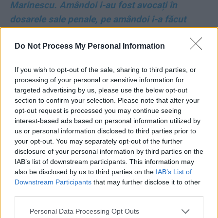
Marinescu. Amândoi i-au fost avocați în
dosarele sale penale, pe amândoi i-a făcut
deputați de Dolj și șefi ai Comisiei juridice. Cu
Do Not Process My Personal Information
Marinescu a mers mai departe: e ministru!
If you wish to opt-out of the sale, sharing to third parties, or
*
Marea miză a auditului comandat de Bolojan:
processing of your personal or sensitive information for
cine din PNL a plătit campania pe TikTok a lui
targeted advertising by us, please use the below opt-out
Călin Georgescu?
section to confirm your selection. Please note that after your
opt-out request is processed you may continue seeing
interest-based ads based on personal information utilized by
*
„Proiectul suveranist“ al PSD, Șantierul Naval
us or personal information disclosed to third parties prior to
Mangalia, a ajuns în faliment. Șantierul fusese
your opt-out. You may separately opt-out of the further
disclosure of your personal information by third parties on the
naționalizat, iar PSD a adus ca șefi o fostă
IAB’s list of downstream participants. This information may
angajată la un salon de masaj din Călărași și un
also be disclosed by us to third parties on the
IAB’s List of
Downstream Participants
that may further disclose it to other
fost chioșcar din Giurgiu
third parties.
*
E tot mai clar: Nicușor Dan va candida la
Personal Data Processing Opt Outs