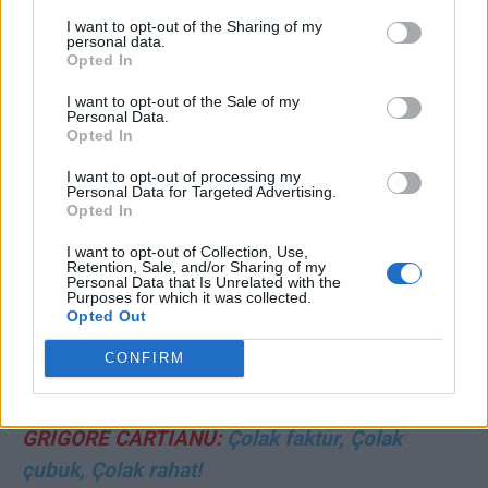
Președinție, Elena Lasconi va fi nevoită să se
I want to opt-out of the Sharing of my
retragă. În noiembrie, primarul Capitalei a
personal data.
Opted In
votat-o pe primărița Câmpulungului, acum
I want to opt-out of the Sale of my
speră ca ea să-l susțină
Personal Data.
Opted In
*
VIDEO. Rușinea Bucovinei: „Urșii de la
I want to opt-out of processing my
Personal Data for Targeted Advertising.
Rotunda”. Odă pe scenă: „Domnul Putin ne
Opted In
iubește / El pe Ucraina o lovește / Dar Zelenski,
I want to opt-out of Collection, Use,
fiind bandit…”. Îndemn la violență „cu furci și
Retention, Sale, and/or Sharing of my
Personal Data that Is Unrelated with the
topoare”. Și „urșii” de la Rotunda, și cei de la
Purposes for which it was collected.
Opted Out
Roșcani îl slăvesc pe Călin Georgescu
CONFIRM
EDITORIALE:
GRIGORE CARTIANU:
Çolak faktur, Çolak
çubuk, Çolak rahat!