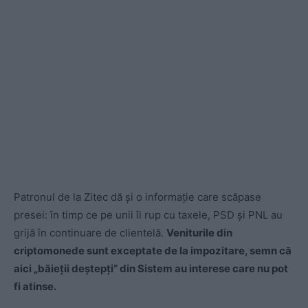
Patronul de la Zitec dă și o informație care scăpase
presei: în timp ce pe unii îi rup cu taxele, PSD și PNL au
grijă în continuare de clientelă.
Veniturile din
criptomonede sunt exceptate de la impozitare, semn că
aici „băieții deștepți“ din Sistem au interese care nu pot
fi atinse.