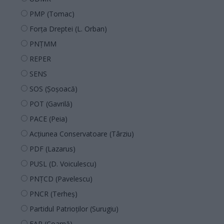
PMP (Tomac)
Forța Dreptei (L. Orban)
PNȚMM
REPER
SENS
SOS (Șoșoacă)
POT (Gavrilă)
PACE (Peia)
Acțiunea Conservatoare (Târziu)
PDF (Lazarus)
PUSL (D. Voiculescu)
PNȚCD (Pavelescu)
PNCR (Terheș)
Partidul Patrioților (Surugiu)
FAR (Coarnă)