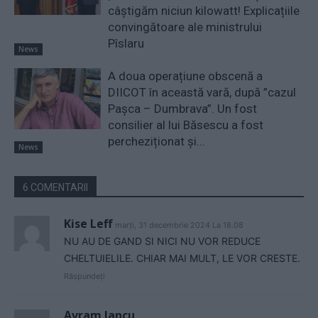
câștigăm niciun kilowatt! Explicațiile
convingătoare ale ministrului
Pîslaru
News
A doua operațiune obscenă a
DIICOT în această vară, după ”cazul
Pașca – Dumbrava”. Un fost
consilier al lui Băsescu a fost
percheziționat și...
News
6 COMENTARII
Kise Leff
marți, 31 decembrie 2024 La 18.08
NU AU DE GAND SI NICI NU VOR REDUCE
CHELTUIELILE. CHIAR MAI MULT, LE VOR CRESTE.
Răspundeți
Avram Iancu