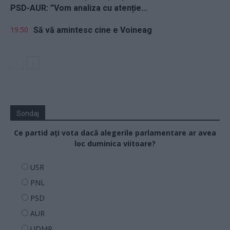
PSD-AUR: ”Vom analiza cu atenție...
19.50
Să vă amintesc cine e Voineag
Sondaj
Ce partid ați vota dacă alegerile parlamentare ar avea
loc duminica viitoare?
USR
PNL
PSD
AUR
UDMR