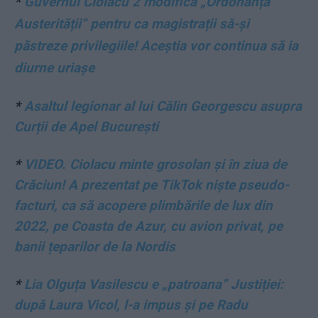
*
Guvernul Ciolacu 2 modifică „Ordonanța
Austerității“ pentru ca magistrații să-și
păstreze privilegiile! Aceștia vor continua să ia
diurne uriașe
*
Asaltul legionar al lui Călin Georgescu asupra
Curții de Apel București
*
VIDEO. Ciolacu minte grosolan și în ziua de
Crăciun! A prezentat pe TikTok niște pseudo-
facturi, ca să acopere plimbările de lux din
2022, pe Coasta de Azur, cu avion privat, pe
banii țeparilor de la Nordis
*
Lia Olguța Vasilescu e „patroana” Justiției:
după Laura Vicol, l-a impus și pe Radu