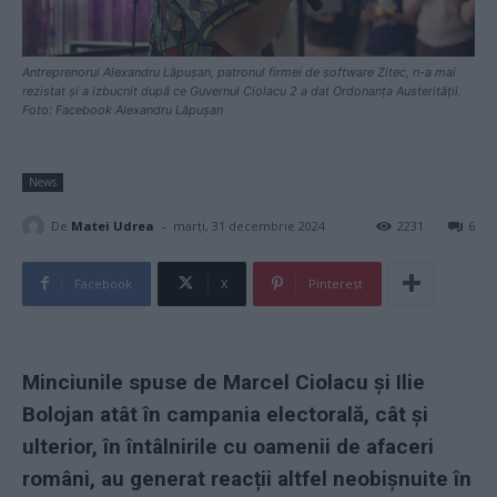
Antreprenorul Alexandru Lăpușan, patronul firmei de software Zitec, n-a mai
rezistat și a izbucnit după ce Guvernul Ciolacu 2 a dat Ordonanța Austerității.
Foto: Facebook Alexandru Lăpușan
News
-
De
Matei Udrea
marți, 31 decembrie 2024
2231
6
Facebook
X
Pinterest
Minciunile spuse de Marcel Ciolacu și Ilie
Bolojan atât în campania electorală, cât și
ulterior, în întâlnirile cu oamenii de afaceri
români, au generat reacții altfel neobișnuite în