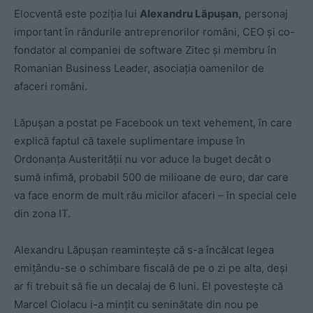
Elocventă este poziția lui
Alexandru Lăpușan,
personaj
important în rândurile antreprenorilor români, CEO și co-
fondator al companiei de software Zitec și membru în
Romanian Business Leader, asociația oamenilor de
afaceri români.
Lăpușan a postat pe Facebook un text vehement, în care
explică faptul că taxele suplimentare impuse în
Ordonanța Austerității nu vor aduce la buget decât o
sumă infimă, probabil 500 de milioane de euro, dar care
va face enorm de mult rău micilor afaceri – în special cele
din zona IT.
Alexandru Lăpușan reamintește că s-a încălcat legea
emițându-se o schimbare fiscală de pe o zi pe alta, deși
ar fi trebuit să fie un decalaj de 6 luni. El povestește că
Marcel Ciolacu i-a mințit cu seninătate din nou pe