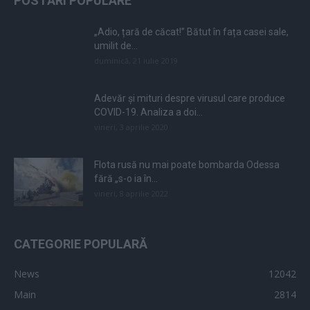
POSTĂRI POPULARE
„Adio, țară de căcat!” Bătut în fața casei sale,
umilit de...
duminică, 21 iulie 2019
Adevăr și mituri despre virusul care produce
COVID-19. Analiza a doi...
vineri, 3 aprilie 2020
Flota rusă nu mai poate bombarda Odessa
fără „s-o ia în...
vineri, 8 aprilie 2022
CATEGORIE POPULARĂ
News
12042
Main
2814