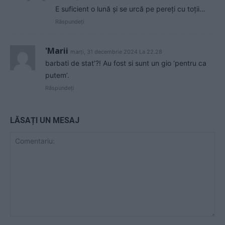
E suficient o lună și se urcă pe pereți cu toții…
Răspundeți
'Marii
marți, 31 decembrie 2024 La 22.28
barbati de stat’?! Au fost si sunt un gio ‘pentru ca
putem’.
Răspundeți
LĂSAȚI UN MESAJ
Comentariu: