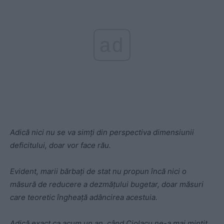
ad
Adică nici nu se va simți din perspectiva dimensiunii
deficitului, doar vor face rău.
Evident, marii bărbați de stat nu propun încă nici o
măsură de reducere a dezmățului bugetar, doar măsuri
care teoretic îngheață adâncirea acestuia.
Adică exact ca acum un an, când Ciolacu ne-a mai mințit