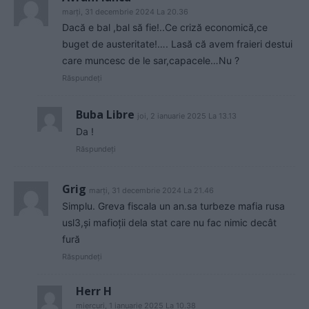
marți, 31 decembrie 2024 La 20.36
Dacă e bal ,bal să fie!..Ce criză economică,ce
buget de austeritate!…. Lasă că avem fraieri destui
care muncesc de le sar,capacele…Nu ?
Răspundeți
Buba Libre
joi, 2 ianuarie 2025 La 13.13
Da !
Răspundeți
Grig
marți, 31 decembrie 2024 La 21.46
Simplu. Greva fiscala un an.sa turbeze mafia rusa
usl3,și mafioții dela stat care nu fac nimic decât
fură
Răspundeți
Herr H
miercuri, 1 ianuarie 2025 La 10.38