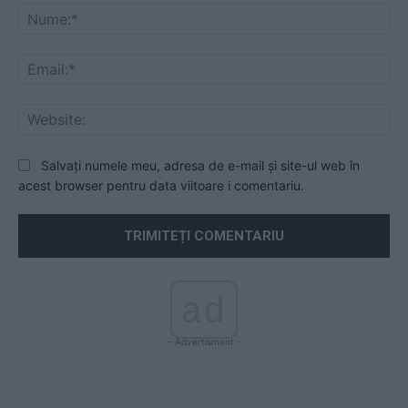
Nu
Ema
Web
Salvați numele meu, adresa de e-mail și site-ul web în
acest browser pentru data viitoare i comentariu.
ad
- Advertisment -