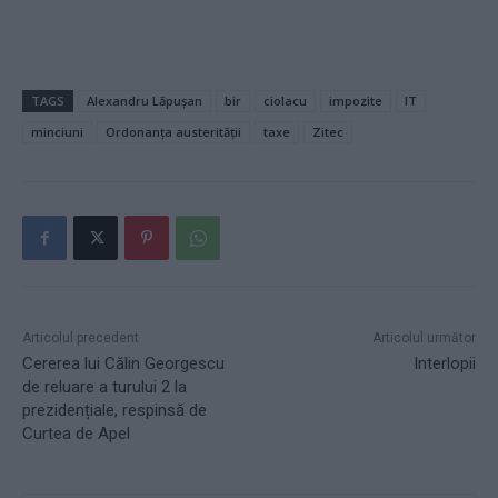
TAGS
Alexandru Lăpușan
bir
ciolacu
impozite
IT
minciuni
Ordonanța austerității
taxe
Zitec
Articolul precedent
Articolul următor
Cererea lui Călin Georgescu
Interlopii
de reluare a turului 2 la
prezidențiale, respinsă de
Curtea de Apel