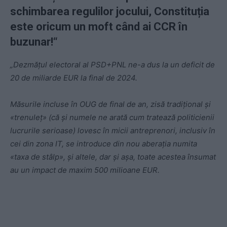
schimbarea regulilor jocului, Constituția
este oricum un moft când ai CCR în
buzunar!“
„Dezmățul electoral al PSD+PNL ne-a dus la un deficit de
20 de miliarde EUR la final de 2024.
Măsurile incluse în OUG de final de an, zisă tradițional și
«trenuleț» (că și numele ne arată cum tratează politicienii
lucrurile serioase) lovesc în micii antreprenori, inclusiv în
cei din zona IT, se introduce din nou aberația numita
«taxa de stâlp», și altele, dar și așa, toate acestea însumat
au un impact de maxim 500 milioane EUR.