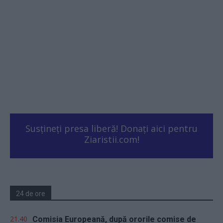
Susțineți presa liberă! Donați aici pentru
Ziaristii.com!
24 de ore
21.40
Comisia Europeană, după ororile comise de