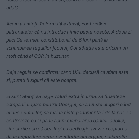
odată.
Acum au mințit în formulă extinsă, confirmând
patronatelor că nu introduc nimic peste noapte. A doua zi,
pac! Ce termen constituțional de 6 luni până la
schimbarea regulilor jocului, Constituția este oricum un
moft când ai CCR în buzunar.
Deja regula se confirmă: când USL declară că afară este
zi, puteți fi siguri că este noapte.
Ei sunt atenți să bage voturi extra în urnă, să finanțeze
campanii ilegale pentru Georgel, să anuleze alegeri când
nu iese omul lor, să mai ia niște parlamentari de la pot, să
controleze ca și până acum evaporarea banilor publici,
sinecurile sau să dea legi cu dedicație (vezi exceptarea
de la impozitare pentru veniturile din crypto, o aberație