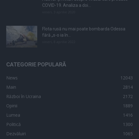
COVID-19. Analiza a doi...
vineri, 3 aprilie 2020
Flota rusă nu mai poate bombarda Odessa
fără „s-o ia în...
vineri, 8 aprilie 2022
CATEGORIE POPULARĂ
News
12043
Main
2814
Război în Ucraina
2172
Opinii
1889
Lumea
1416
Politică
1300
Dezvăluiri
1065