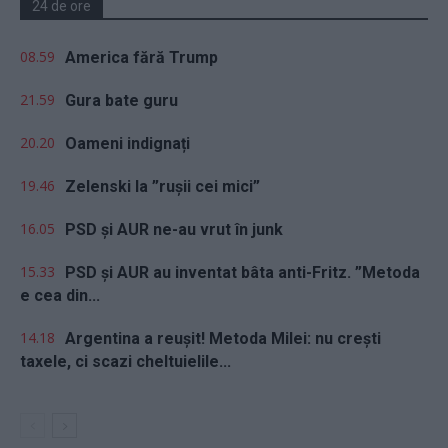
24 de ore
08.59
America fără Trump
21.59
Gura bate guru
20.20
Oameni indignați
19.46
Zelenski la ”rușii cei mici”
16.05
PSD și AUR ne-au vrut în junk
15.33
PSD și AUR au inventat bâta anti-Fritz. ”Metoda
e cea din...
14.18
Argentina a reușit! Metoda Milei: nu crești
taxele, ci scazi cheltuielile...