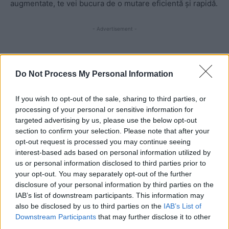
augmentate, te vei bucura de o mutare eficientă și rapidă.
- Advertisement -
Do Not Process My Personal Information
If you wish to opt-out of the sale, sharing to third parties, or
TAGS
aplicații utile
MagicPlan
Measure AR
mutat
OLX
processing of your personal or sensitive information for
relocare
Sortly
targeted advertising by us, please use the below opt-out
section to confirm your selection. Please note that after your
opt-out request is processed you may continue seeing
interest-based ads based on personal information utilized by
us or personal information disclosed to third parties prior to
your opt-out. You may separately opt-out of the further
disclosure of your personal information by third parties on the
IAB’s list of downstream participants. This information may
also be disclosed by us to third parties on the
IAB’s List of
Articolul precedent
Articolul următor
Downstream Participants
that may further disclose it to other
PSD și PNL vor aplica, la
Jumătate din voturile lui Putin
third parties.