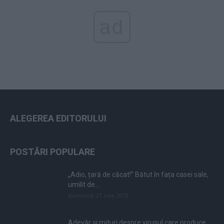
ad
ALEGEREA EDITORULUI
POSTĂRI POPULARE
„Adio, țară de căcat!” Bătut în fața casei sale,
umilit de...
duminică, 21 iulie 2019
Adevăr și mituri despre virusul care produce