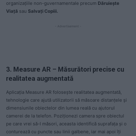
organizațiile non-guvernamentale precum
Dăruiește
Viață
sau
Salvați Copiii.
- Advertisement -
3. Measure AR – Măsurători precise cu
realitatea augmentată
Aplicația Measure AR folosește realitatea augmentată,
tehnologie care ajută utilizatorii să măsoare distanțele și
dimensiunile obiectelor din lumea reală cu ajutorul
camerei de la telefon. Poziționezi camera spre obiectul
pe care vrei să-l măsori, aceasta identifică suprafața și o
conturează cu puncte sau linii galbene, iar mai apoi îți