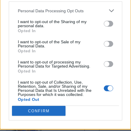
Primăria Capitalei, strategia
au fost falsificate! 32 de
din 2008. Oficial, l-au propus
milioane de voturi au fost
Personal Data Processing Opt Outs
pe doctorul Cîrstoiu; neoficial,
„adăugate“ electronic. Scorul
I want to opt-out of the Sharing of my
îl susțin pe Piedone, omul
său real a fost de circa 45%
personal data.
oligarhului Dan Voiculescu
Opted In
I want to opt-out of the Sale of my
Personal Data.
Opted In
Publicitate
I want to opt-out of processing my
Personal Data for Targeted Advertising.
Opted In
I want to opt-out of Collection, Use,
Retention, Sale, and/or Sharing of my
Personal Data that Is Unrelated with the
Purposes for which it was collected.
Opted Out
RELATED ARTICLES
CONFIRM
(P) Cum contribuie Affinity la
bunăstarea fizică și emoțională a