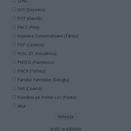
SENS
SOS (Șoșoacă)
POT (Gavrilă)
PACE (Peia)
Acțiunea Conservatoare (Târziu)
PDF (Lazarus)
PUSL (D. Voiculescu)
PNȚCD (Pavelescu)
PNCR (Terheș)
Partidul Patrioților (Surugiu)
FAR (Coarnă)
România pe Primul Loc (Ponta)
Altul
Arată rezultatele