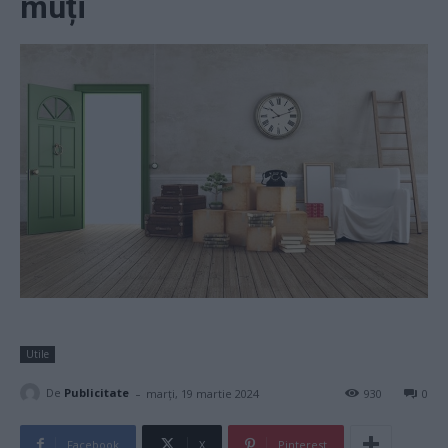
muți
Utile
-
De
Publicitate
marți, 19 martie 2024
930
0
Facebook
X
Pinterest