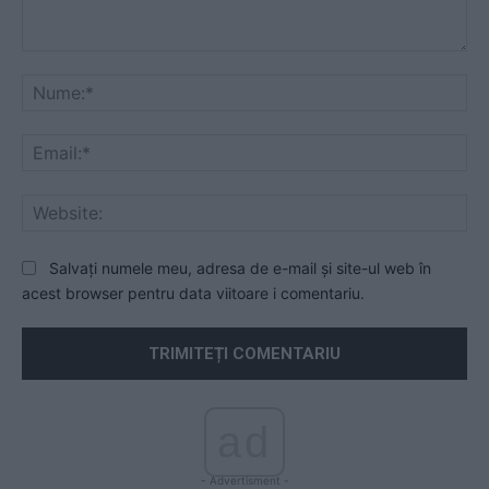
Comentariu:
Nu
Ema
Web
Salvați numele meu, adresa de e-mail și site-ul web în
acest browser pentru data viitoare i comentariu.
ad
- Advertisment -