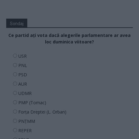
Sondaj
Ce partid ați vota dacă alegerile parlamentare ar avea
loc duminica viitoare?
USR
PNL
PSD
AUR
UDMR
PMP (Tomac)
Forța Dreptei (L. Orban)
PNȚMM
REPER