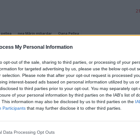
21
pellea
nea Mărin miliardar
Oana Pellea
ocess My Personal Information
to opt-out of the sale, sharing to third parties, or processing of your per
formation for targeted advertising by us, please use the below opt-out s
r selection. Please note that after your opt-out request is processed y
eing interest-based ads based on personal information utilized by us or
disclosed to third parties prior to your opt-out. You may separately opt-
p
Articolul următor
losure of your personal information by third parties on the IAB’s list of
i
Iohannis către magistrați: „Românii v-au apărat în
. This information may also be disclosed by us to third parties on the
IA
ch
stradă. Toader nu v-a onorat cu prezenţa”
Participants
that may further disclose it to other third parties.
l Data Processing Opt Outs