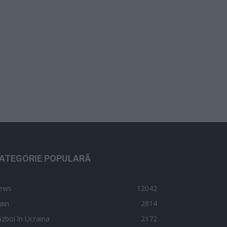
ATEGORIE POPULARĂ
ews
12042
ain
2814
zboi în Ucraina
2172