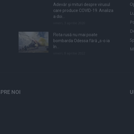
Op
Adevăr și mituri despre virusul
care produce COVID-19. Analiza
L
a doi...
Po
vineri, 3 aprilie 2020
De
Flota rusă nu mai poate
Sp
bombarda Odessa fără „s-o ia
în...
M
vineri, 8 aprilie 2022
PRE NOI
U