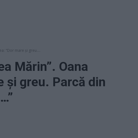
a: "Dor mare şi greu....
nea Mărin”. Oana
 şi greu. Parcă din
u…”