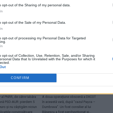
o opt-out of the Sharing of my personal data.
In
o opt-out of the Sale of my Personal Data.
In
to opt-out of processing my Personal Data for Targeted
ing.
In
o opt-out of Collection, Use, Retention, Sale, and/or Sharing
ersonal Data that Is Unrelated with the Purposes for which it
lected.
Out
CONFIRM
News
 al PNRR, de către tabăra
A doua operațiune obscenă a DIICOT
ană PSD-AUR: pierdem 5
în această vară, după ”cazul Pașca –
euro și nu câștigăm niciun
Dumbrava”. Un fost consilier al lui
plicațiile convingătoare
Băsescu a fost percheziționat și...