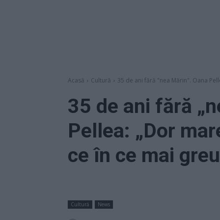
Acasă
Cultură
35 de ani fără "nea Mărin". Oana Pelle
35 de ani fără „
Pellea: „Dor mare
ce în ce mai gre
Cultură
News