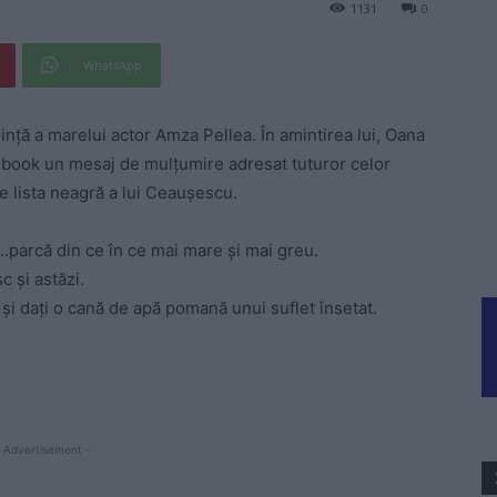
1131
0
WhatsApp
inţă a marelui actor Amza Pellea. În amintirea lui, Oana
acebook un mesaj de mulţumire adresat tuturor celor
 pe lista neagră a lui Ceauşescu.
…parcă din ce în ce mai mare şi mai greu.
c şi astăzi.
 şi daţi o cană de apă pomană unui suflet însetat.
 Advertisement -