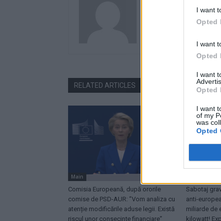
I want t
Opted 
I want t
Opted 
I want 
Advertis
RELATED ARTICLES
Opted 
I want t
of my P
was col
Opted 
Main
News
Comisia Europeană, după ororile
Sabotaj grav
comise de PSD-AUR: ”Vom analiza cu
anti-europe
atenție modificările aduse legii. Există
miliarde de 
riscul unor consecințe financiare”
kilowatt! Ex