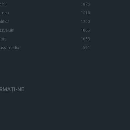
inii
1876
umea
1416
litică
1300
zvăluiri
1065
ort
1053
ass-media
591
RMAȚI-NE