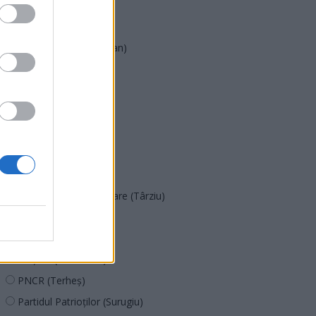
UDMR
PMP (Tomac)
Forța Dreptei (L. Orban)
PNȚMM
REPER
SENS
SOS (Șoșoacă)
POT (Gavrilă)
PACE (Peia)
Acțiunea Conservatoare (Târziu)
PDF (Lazarus)
PUSL (D. Voiculescu)
PNȚCD (Pavelescu)
PNCR (Terheș)
Partidul Patrioților (Surugiu)