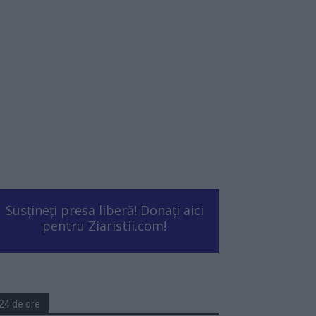
Susțineți presa liberă! Donați aici
pentru Ziaristii.com!
24 de ore