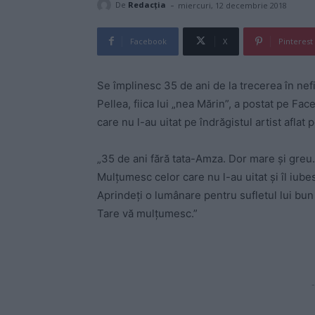
-
De
Redacţia
miercuri, 12 decembrie 2018
Facebook
X
Pinterest
Se împlinesc 35 de ani de la trecerea în nefi
Pellea, fiica lui „nea Mărin”, a postat pe F
care nu l-au uitat pe îndrăgistul artist aflat
„35 de ani fără tata-Amza. Dor mare şi greu
Mulţumesc celor care nu l-au uitat şi îl iubes
Aprindeţi o lumânare pentru sufletul lui bun
Tare vă mulţumesc.”
-