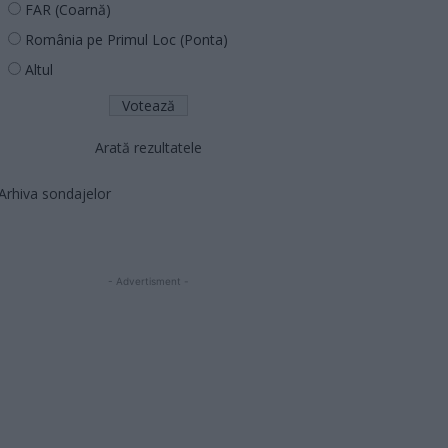
FAR (Coarnă)
România pe Primul Loc (Ponta)
Altul
Arată rezultatele
Arhiva sondajelor
- Advertisment -