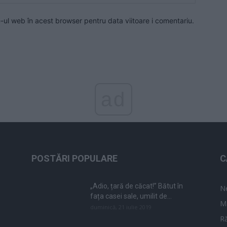
e-ul web în acest browser pentru data viitoare i comentariu.
ad
POSTĂRI POPULARE
C
„Adio, țară de căcat!” Bătut în
N
fața casei sale, umilit de...
M
duminică, 21 iulie 2019
Ră