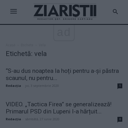
ad
Acasă
Etichete
Vela
Etichetă: vela
“S-au dus noaptea la hoți pentru a-și păstra
scaunul, nu pentru...
Redacţia
-
joi, 3 septembrie 2020
1
VIDEO. „Tactica Firea” se generalizează!
Primarul PSD din Lupeni l-a hărțuit...
Redacţia
-
sâmbătă, 27 iunie 2020
0