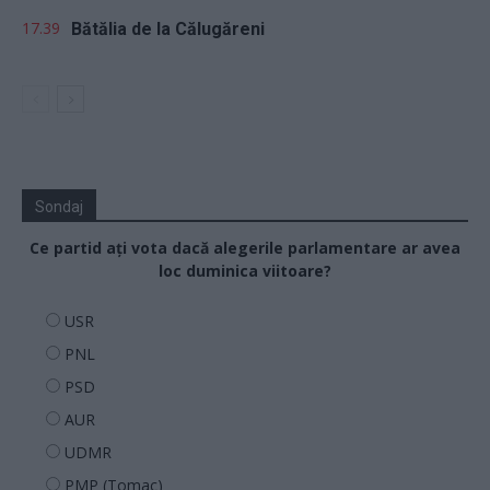
17.39
Bătălia de la Călugăreni
Sondaj
Ce partid ați vota dacă alegerile parlamentare ar avea
loc duminica viitoare?
USR
PNL
PSD
AUR
UDMR
PMP (Tomac)