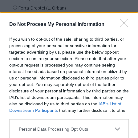
Forța Dreptei (L. Orban)
PNȚMM
Do Not Process My Personal Information
REPER
SENS
If you wish to opt-out of the sale, sharing to third parties, or
SOS (Șoșoacă)
processing of your personal or sensitive information for
targeted advertising by us, please use the below opt-out
POT (Gavrilă)
section to confirm your selection. Please note that after your
PACE (Peia)
opt-out request is processed you may continue seeing
interest-based ads based on personal information utilized by
Acțiunea Conservatoare (Târziu)
us or personal information disclosed to third parties prior to
PDF (Lazarus)
your opt-out. You may separately opt-out of the further
PUSL (D. Voiculescu)
disclosure of your personal information by third parties on the
IAB’s list of downstream participants. This information may
PNȚCD (Pavelescu)
also be disclosed by us to third parties on the
IAB’s List of
PNCR (Terheș)
Downstream Participants
that may further disclose it to other
third parties.
Partidul Patrioților (Surugiu)
FAR (Coarnă)
Personal Data Processing Opt Outs
România pe Primul Loc (Ponta)