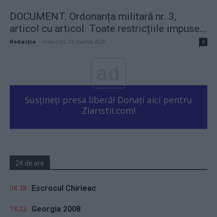
DOCUMENT. Ordonanța militară nr. 3,
articol cu articol. Toate restricțiile impuse...
Redacţia
-
miercuri, 25 martie 2020
0
ad
Susțineți presa liberă! Donați aici pentru
Ziaristii.com!
24 de ore
08.38
Escrocul Chirieac
18.22
Georgia 2008