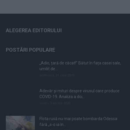
ALEGEREA EDITORULUI
POSTĂRI POPULARE
„Adio, țară de căcat!” Bătut în fața casei sale,
umilit de...
duminică, 21 iulie 2019
Adevăr și mituri despre virusul care produce
COVID-19. Analiza a doi...
vineri, 3 aprilie 2020
Flota rusă nu mai poate bombarda Odessa
fără „s-o ia în...