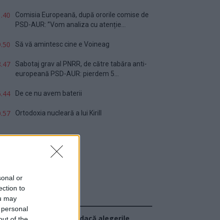
.40
Comisia Europeană, după ororile comise de
PSD-AUR: ”Vom analiza cu atenție...
.50
Să vă amintesc cine e Voineag
.47
Sabotaj grav al PNRR, de către tabăra anti-
europeană PSD-AUR: pierdem 5...
.44
De ce nu avem baterii
.57
Ortodoxia nucleară a lui Kirill
sonal or
ection to
ou may
Sondaj
 personal
Ce partid ați vota dacă alegerile
out of the