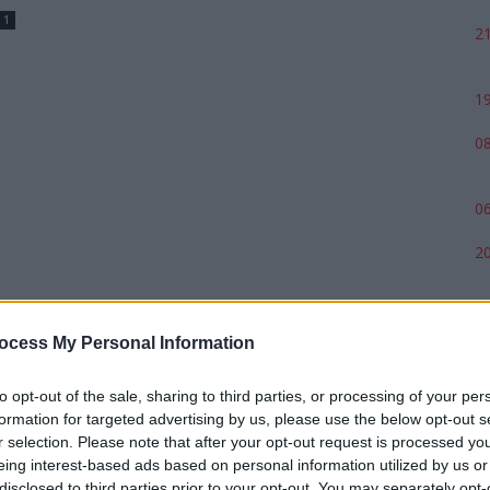
1
21
19
08
06
20
ocess My Personal Information
to opt-out of the sale, sharing to third parties, or processing of your per
formation for targeted advertising by us, please use the below opt-out s
r selection. Please note that after your opt-out request is processed y
eing interest-based ads based on personal information utilized by us or
disclosed to third parties prior to your opt-out. You may separately opt-