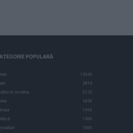
ATEGORIE POPULARĂ
ews
12042
ain
2814
zboi în Ucraina
2172
inii
1876
umea
1416
litică
1300
zvăluiri
1065