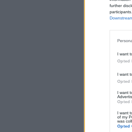
further disc
participants
Downstream 
Persona
I want t
Opted 
I want t
Opted 
I want 
Advertis
Opted 
I want t
of my P
was col
Opted 