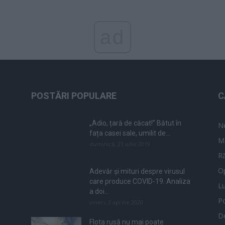
ad
POSTĂRI POPULARE
C
„Adio, țară de căcat!” Bătut în
N
fața casei sale, umilit de...
M
duminică, 21 iulie 2019
Ră
Op
Adevăr și mituri despre virusul
care produce COVID-19. Analiza
L
a doi...
Po
vineri, 3 aprilie 2020
De
Flota rusă nu mai poate