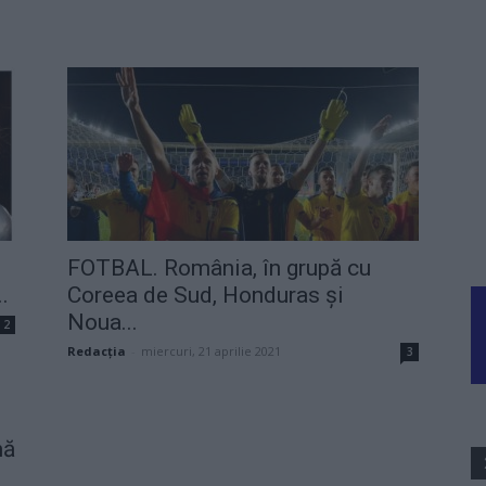
d
FOTBAL. România, în grupă cu
.
Coreea de Sud, Honduras și
Noua...
2
Redacţia
-
miercuri, 21 aprilie 2021
3
nă