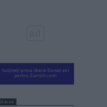
ad
Susțineți presa liberă! Donați aici
pentru Ziaristii.com!
24 de ore