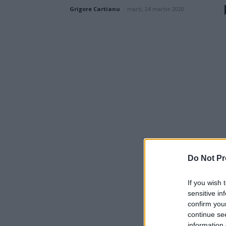
Grigore Cartianu
-
marți, 24 martie 2020
Do Not Pr
If you wish 
sensitive in
confirm you
continue se
information 