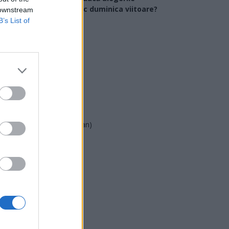
arlamentare ar avea loc duminica viitoare?
 downstream
B’s List of
USR
PNL
PSD
AUR
UDMR
PMP (Tomac)
Forța Dreptei (L. Orban)
PNȚMM
REPER
SENS
SOS (Șoșoacă)
POT (Gavrilă)
PACE (Peia)