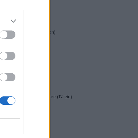
AUR
UDMR
PMP (Tomac)
Forța Dreptei (L. Orban)
PNȚMM
REPER
SENS
SOS (Șoșoacă)
POT (Gavrilă)
PACE (Peia)
Acțiunea Conservatoare (Târziu)
PDF (Lazarus)
PUSL (D. Voiculescu)
PNȚCD (Pavelescu)
PNCR (Terheș)