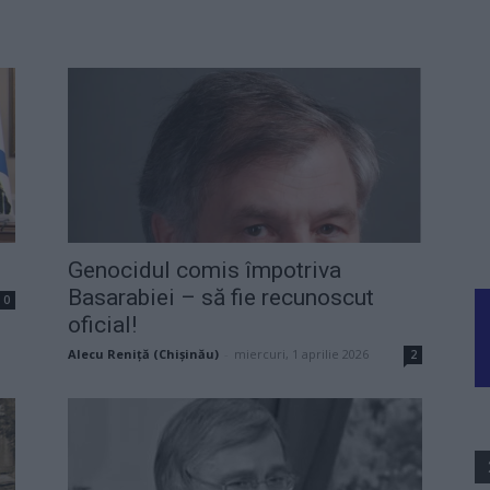
Genocidul comis împotriva
Basarabiei – să fie recunoscut
0
oficial!
Alecu Reniță (Chișinău)
-
miercuri, 1 aprilie 2026
2