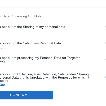
73
l Data Processing Opt Outs
o opt-out of the Sharing of my personal data.
In
o opt-out of the Sale of my Personal Data.
In
„Ce virus mârșav a băgat România
to opt-out of processing my Personal Data for Targeted
în capetele voastre?!” – Amintiri...
ing.
24
0
In
Alecu Reniță (Chișinău)
-
duminică, 4 februarie 2024
0
o opt-out of Collection, Use, Retention, Sale, and/or Sharing
ersonal Data that Is Unrelated with the Purposes for which it
lected.
Out
CONFIRM