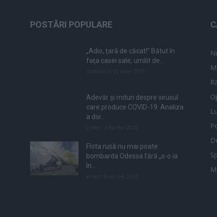
POSTĂRI POPULARE
C
„Adio, țară de căcat!” Bătut în
N
fața casei sale, umilit de...
M
duminică, 21 iulie 2019
Ră
Op
Adevăr și mituri despre virusul
care produce COVID-19. Analiza
L
a doi...
Po
vineri, 3 aprilie 2020
De
Flota rusă nu mai poate
Sp
bombarda Odessa fără „s-o ia
în...
M
vineri, 8 aprilie 2022