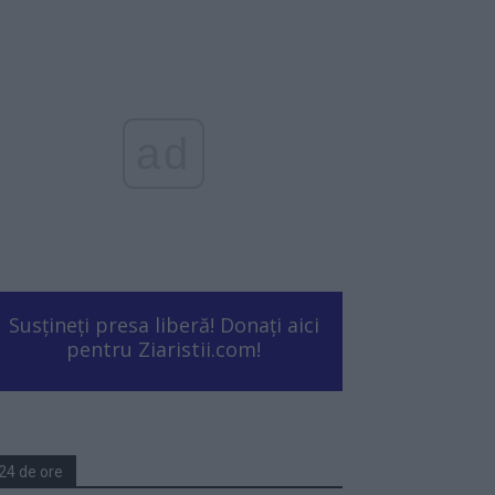
ad
Susțineți presa liberă! Donați aici
pentru Ziaristii.com!
24 de ore