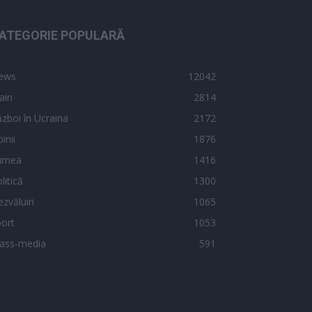
ATEGORIE POPULARĂ
ews
12042
ain
2814
zboi în Ucraina
2172
inii
1876
umea
1416
litică
1300
zvăluiri
1065
ort
1053
ass-media
591