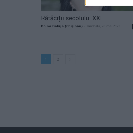
Rătăciții secolului XXI
Doina Dabija (Chișinău)
-
sâmbătă, 20 mai 2023
1
2