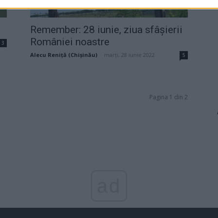
Remember: 28 iunie, ziua sfâșierii
României noastre
3
Alecu Reniță (Chișinău)
-
marți, 28 iunie 2022
5
Pagina 1 din 2
ad