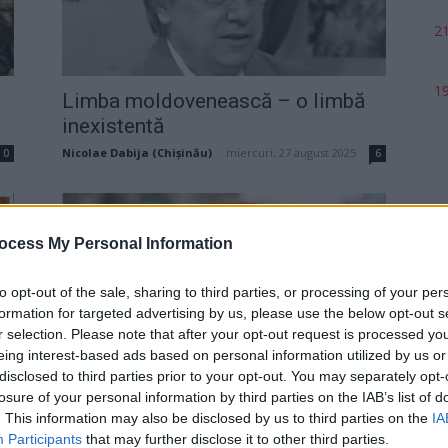
21
19
Limba moldovenească – o limbă
inexistentă
Nicolae Dabija (Chișinău)
-
miercuri, 27 august 2025
0
6
ocess My Personal Information
to opt-out of the sale, sharing to third parties, or processing of your per
formation for targeted advertising by us, please use the below opt-out s
p
r selection. Please note that after your opt-out request is processed y
eing interest-based ads based on personal information utilized by us or
Visul lui Stalin, împlinit de secta
disclosed to third parties prior to your opt-out. You may separately opt-
losure of your personal information by third parties on the IAB’s list of
MAGA
. This information may also be disclosed by us to third parties on the
IA
Marie-Cosette Hanganu (Paris)
-
sâmbătă, 1 martie 2025
Participants
that may further disclose it to other third parties.
13