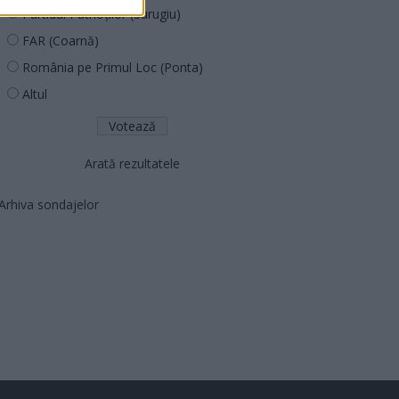
Partidul Patrioților (Surugiu)
FAR (Coarnă)
România pe Primul Loc (Ponta)
Altul
Arată rezultatele
Arhiva sondajelor