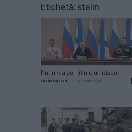
Etichetă: stalin
Putin n-a pornit niciun război
Vitalie Cojocari
-
marți, 28 iulie 2026