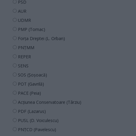
PSD
AUR
UDMR
PMP (Tomac)
Forța Dreptei (L. Orban)
PNȚMM
REPER
SENS
SOS (Șoșoacă)
POT (Gavrilă)
PACE (Peia)
Acțiunea Conservatoare (Târziu)
PDF (Lazarus)
PUSL (D. Voiculescu)
PNȚCD (Pavelescu)