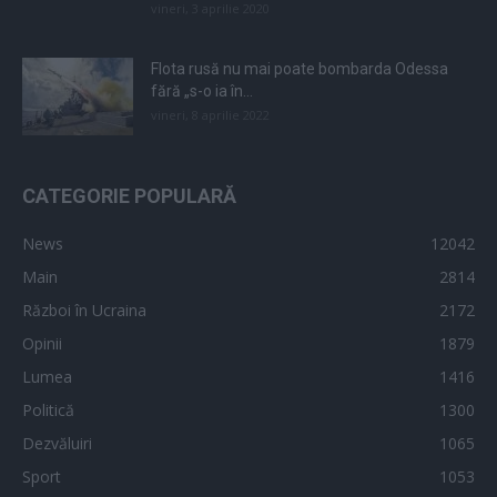
vineri, 3 aprilie 2020
Flota rusă nu mai poate bombarda Odessa
fără „s-o ia în...
vineri, 8 aprilie 2022
CATEGORIE POPULARĂ
News
12042
Main
2814
Război în Ucraina
2172
Opinii
1879
Lumea
1416
Politică
1300
Dezvăluiri
1065
Sport
1053