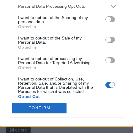
Personal Data Processing Opt Outs
750 de miliarde de euro pentru repornirea
Europei! Siegfried Mureşan: „Este...
I want to opt-out of the Sharing of my
personal data.
Laurențiu Ciocăzanu
-
miercuri, 27 mai 2020
4
Opted In
I want to opt-out of the Sale of my
Personal Data.
Opted In
1
2
3
I want to opt-out of processing my
Personal Data for Targeted Advertising.
Opted In
ad
I want to opt-out of Collection, Use,
Retention, Sale, and/or Sharing of my
Personal Data that Is Unrelated with the
Susțineți presa liberă! Donați aici pentru
Purposes for which it was collected.
Opted Out
Ziaristii.com!
CONFIRM
24 de ore