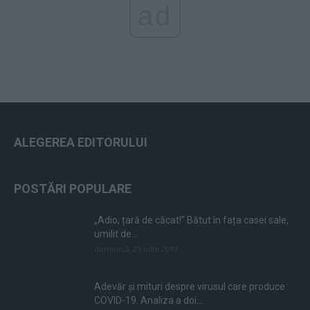
ad
ALEGEREA EDITORULUI
POSTĂRI POPULARE
„Adio, țară de căcat!” Bătut în fața casei sale,
umilit de...
duminică, 21 iulie 2019
Adevăr și mituri despre virusul care produce
COVID-19. Analiza a doi...