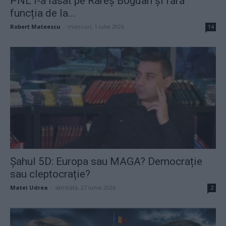
PNL l-a lăsat pe Rareș Bogdan și fără
funcția de la...
Robert Mateescu
-
miercuri, 1 iulie 2026
14
Șahul 5D: Europa sau MAGA? Democrație
sau cleptocrație?
Matei Udrea
-
sâmbătă, 27 iunie 2026
2