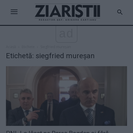
ad
Acasă
Etichete
Siegfried mureșan
Etichetă: siegfried mureșan