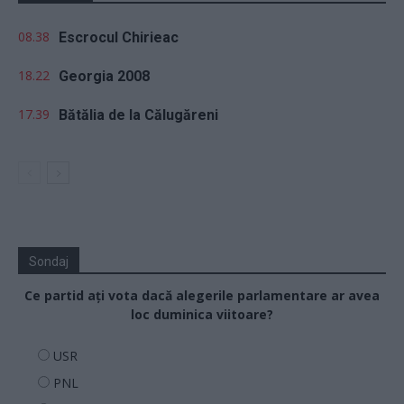
08.38
Escrocul Chirieac
18.22
Georgia 2008
17.39
Bătălia de la Călugăreni
Sondaj
Ce partid ați vota dacă alegerile parlamentare ar avea
loc duminica viitoare?
USR
PNL