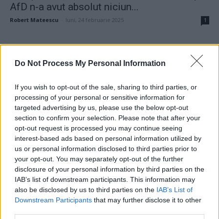
AfD n-a avut absolut niciun...
Robert Mateescu
-
luni, 24 februarie 2025
1
Primele voci din PNL care condamnă
abuzul din „cazul Danileț”: Siegfried...
Do Not Process My Personal Information
Robert Mateescu
-
miercuri, 15 decembrie 2021
3
If you wish to opt-out of the sale, sharing to third parties, or
processing of your personal or sensitive information for
SURSE. Siegfried Mureșan – prim-ministru;
targeted advertising by us, please use the below opt-out
section to confirm your selection. Please note that after your
Ludovic Orban – președintele Camerei
opt-out request is processed you may continue seeing
Deputaților;...
interest-based ads based on personal information utilized by
Redacţia
-
luni, 7 decembrie 2020
5
us or personal information disclosed to third parties prior to
your opt-out. You may separately opt-out of the further
disclosure of your personal information by third parties on the
INTERVIU. „Imaginați-vă că ar fi trebuit s-o
IAB’s list of downstream participants. This information may
sune Dăncilă pe Merkel:...
also be disclosed by us to third parties on the
IAB’s List of
Downstream Participants
that may further disclose it to other
Laurențiu Ciocăzanu
-
miercuri, 22 iulie 2020
2
third parties.