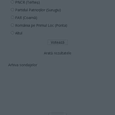
PNCR (Terheș)
Partidul Patrioților (Surugiu)
FAR (Coarnă)
România pe Primul Loc (Ponta)
Altul
Arată rezultatele
Arhiva sondajelor