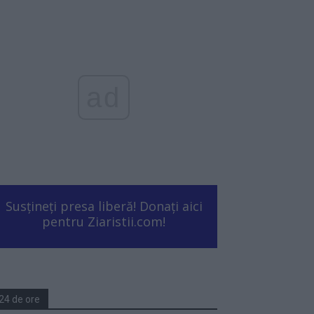
ad
Susțineți presa liberă! Donați aici
pentru Ziaristii.com!
24 de ore