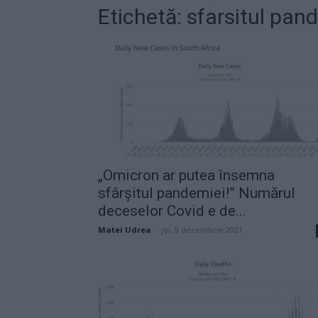
Etichetă: sfarsitul pan
„Omicron ar putea însemna
sfârșitul pandemiei!” Numărul
deceselor Covid e de...
Matei Udrea
-
joi, 9 decembrie 2021