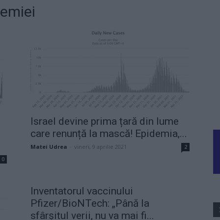
demiei
Israel devine prima țară din lume
care renunță la mască! Epidemia,...
Matei Udrea
-
vineri, 9 aprilie 2021
2
0
Inventatorul vaccinului
Pfizer/BioNTech: „Până la
sfârșitul verii, nu va mai fi...