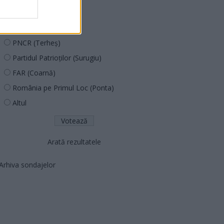
PUSL (D. Voiculescu)
PNȚCD (Pavelescu)
PNCR (Terheș)
Partidul Patrioților (Surugiu)
FAR (Coarnă)
România pe Primul Loc (Ponta)
Altul
Arată rezultatele
Arhiva sondajelor