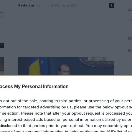
Redacţia
-
duminică, 21 martie 2021
1
20
19
08
1
06
ocess My Personal Information
to opt-out of the sale, sharing to third parties, or processing of your per
formation for targeted advertising by us, please use the below opt-out s
Cîțu: Sfârșitul pandemiei în
r selection. Please note that after your opt-out request is processed y
România ar putea fi în septembrie.
eing interest-based ads based on personal information utilized by us or
Vom...
p
disclosed to third parties prior to your opt-out. You may separately opt-
losure of your personal information by third parties on the IAB’s list of