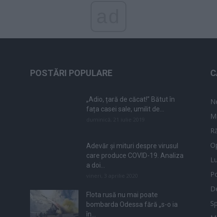
ad
POSTĂRI POPULARE
C
„Adio, țară de căcat!” Bătut în
N
fața casei sale, umilit de...
M
duminică, 21 iulie 2019
Ră
Op
Adevăr și mituri despre virusul
care produce COVID-19. Analiza
L
a doi...
Po
vineri, 3 aprilie 2020
De
Flota rusă nu mai poate
Sp
bombarda Odessa fără „s-o ia
în...