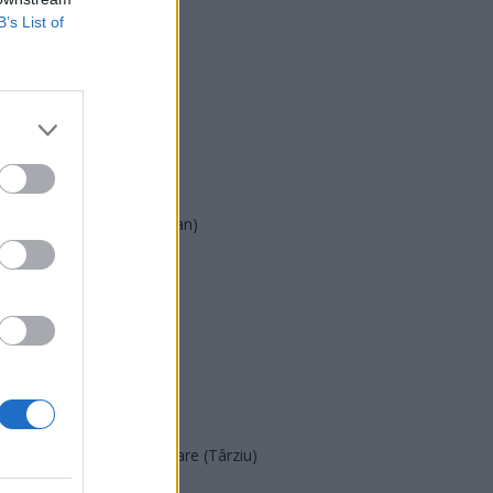
B’s List of
USR
PNL
PSD
AUR
UDMR
PMP (Tomac)
Forța Dreptei (L. Orban)
PNȚMM
REPER
SENS
SOS (Șoșoacă)
POT (Gavrilă)
PACE (Peia)
Acțiunea Conservatoare (Târziu)
PDF (Lazarus)