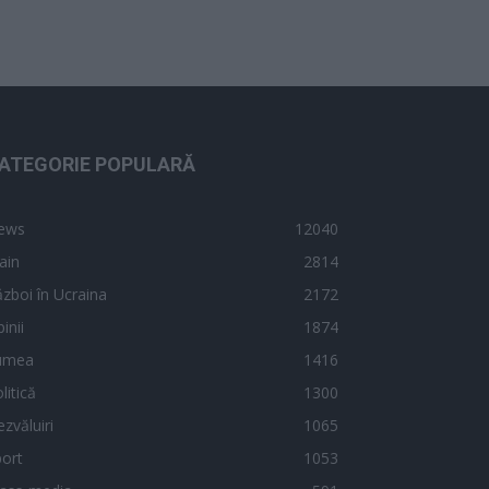
ATEGORIE POPULARĂ
ews
12040
ain
2814
zboi în Ucraina
2172
inii
1874
umea
1416
litică
1300
zvăluiri
1065
ort
1053