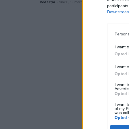
Redacţia
-
vineri, 19 martie 2021
participants
Downstream 
Persona
I want t
Opted 
I want t
Opted 
I want 
Advertis
Opted 
I want t
of my P
was col
Opted 